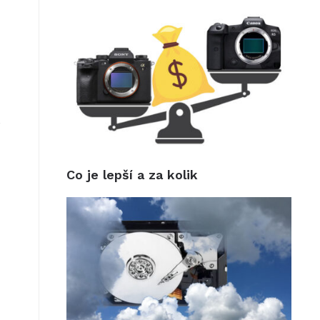
e
Co je lepší a za kolik