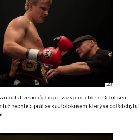
y a doufat, že nepůjdou provazy přes obličej. Ostřil jsem
i už nechtělo prát se s autofokusem, který se pořád chytal
í.