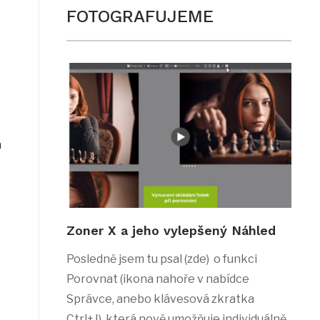
FOTOGRAFUJEME
á
Zoner X a jeho vylepšený Náhled
Posledně jsem tu psal (zde) o funkci
Porovnat (ikona nahoře v nabídce
Správce, anebo klávesová zkratka
Ctrl+J), která nově umožňuje individuálně