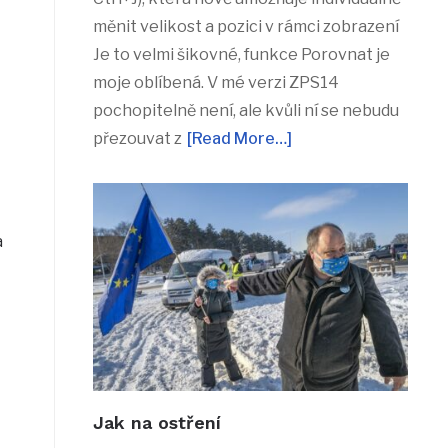
měnit velikost a pozici v rámci zobrazení
Je to velmi šikovné, funkce Porovnat je
moje oblíbená. V mé verzi ZPS14
pochopitelně není, ale kvůli ní se nebudu
přezouvat z
[Read More…]
a
Jak na ostření