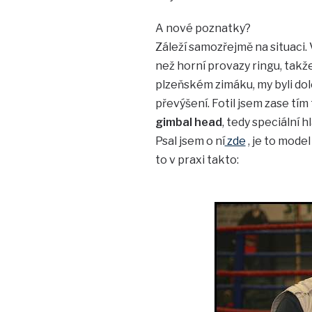
A nové poznatky?
Záleží samozřejmě na situaci. 
než horní provazy ringu, takže 
plzeňském zimáku, my byli dol
převýšení. Fotil jsem zase tím
gimbal head
, tedy speciální 
Psal jsem o ní
zde
, je to model
to v praxi takto: