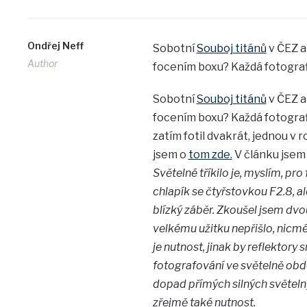
Ondřej Neff
Sobotní
Souboj titánů
v ČEZ a
Author
focením boxu? Každá fotografic
Sobotní
Souboj titánů
v ČEZ a
focením boxu? Každá fotografic
zatím fotil dvakrát, jednou v
jsem o
tom zde.
V článku jsem d
Světelné tříkilo je, myslím, pr
chlapík se čtyřstovkou F2.8, a
blízký záběr. Zkoušel jsem dvo
velkému užitku nepřišlo, nicm
je nutnost, jinak by reflektory
fotografování ve světelně obd
dopad přímých silných světelnýc
zřejmě také nutnost.