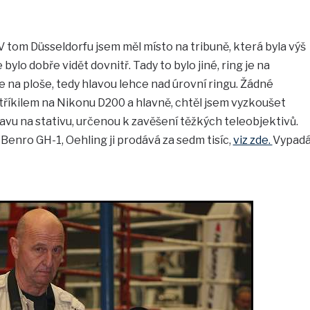
V tom Düsseldorfu jsem měl místo na tribuně, která byla výš
bylo dobře vidět dovnitř. Tady to bylo jiné, ring je na
e na ploše, tedy hlavou lehce nad úrovní ringu. Žádné
 tříkilem na Nikonu D200 a hlavně, chtěl jsem vyzkoušet
hlavu na stativu, určenou k zavěšení těžkých teleobjektivů.
 Benro GH-1, Oehling ji prodává za sedm tisíc,
viz zde.
Vypad