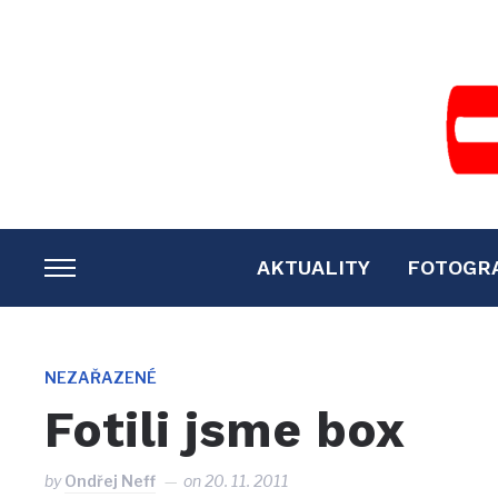
AKTUALITY
FOTOGR
TOGGLE
SIDEBAR
&
NAVIGATION
NEZAŘAZENÉ
Fotili jsme box
by
Ondřej Neff
on
20. 11. 2011