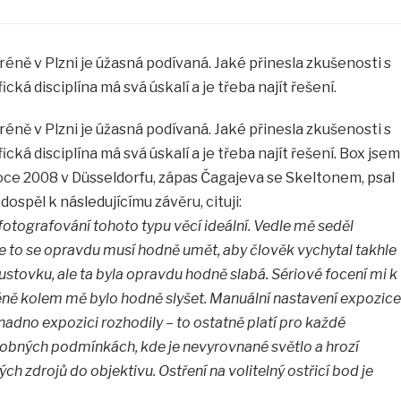
réně v Plzni je úžasná podívaná. Jaké přinesla zkušenosti s
ká disciplína má svá úskalí a je třeba najít řešení.
réně v Plzni je úžasná podívaná. Jaké přinesla zkušenosti s
ká disciplína má svá úskalí a je třeba najít řešení. Box jsem
 roce 2008 v Düsseldorfu, zápas Čagajeva se Skeltonem, psal
ospěl k následujícímu závěru, cituji:
o fotografování tohoto typu věcí ideální. Vedle mě seděl
le to se opravdu musí hodně umět, aby člověk vychytal takhle
ustovku, ale ta byla opravdu hodně slabá. Sériové focení mi k
éně kolem mě bylo hodně slyšet. Manuální nastavení expozice
 snadno expozici rozhodily – to ostatně platí pro každé
obných podmínkách, kde je nevyrovnané světlo a hrozí
h zdrojů do objektivu. Ostření na volitelný ostřicí bod je