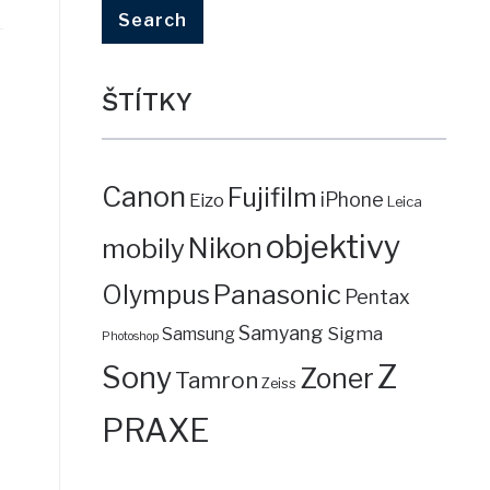
ŠTÍTKY
Canon
Fujifilm
iPhone
Eizo
Leica
objektivy
mobily
Nikon
Panasonic
Olympus
Pentax
Samyang
Sigma
Samsung
Photoshop
Z
Sony
Zoner
Tamron
Zeiss
PRAXE