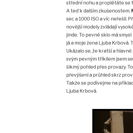
střední nohu a proplétáte se t
A teď k dalším zkušenostem.
sec a 1000 ISO a víc neřešil.
novější modely zvládají vysok
jinde. To pevné sklo má smysl 
já a moje žena Ljuba Krbová.
Ukázalo se, že kratší a hlavně
svým pevným tříkilem jsem se s
šikmý pohled přes provazy. To 
převýšení a průhled skrz prova
Takže se podívejme na příklad
Ljuba Krbová.