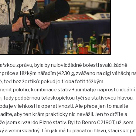
řskou zprávu, byla by nulová: žádné bolesti svalů, žádné
y práce s těžkým nářadím (4230 g, zváženo na digi váhách) n
, teď bez žertíků: pokud je třeba fotit těžkým
ěnit polohu, kombinace stativ + gimbal je naprosto ideální.
, tedy podpěrnou teleskopickou tyčí se stativovou hlavou.
da je v lehkosti a operativnosti. Ale přece jen to musíte
adíte, aby ten krám prakticky nic nevážil. Jen to držíte a
 že jsem si vzal do Plzně stativ. Byl to Benro C2190T, už jsem
ký a velmi skladný. Tím jak má tu placatou hlavu, stačí sklopit