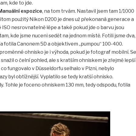
am, kde to jde.
Manuální expozice
, na tom trvám. Nastavil jsem tam 1/1000
 Přitom použitý Nikon D200 je dnes už překonaná generace a
é ISO nesrovnatelně lépe a také pokud jde o barvu jsou
tam, kde jsme nuceni sedět na jednom místě. Fotili jsme dva,
 Ta fotila Canonem 5D a objektivem „pumpou“ 100-400.
 proměnné ohnisko je i výhoda, pokud je fotograf mobilní. S
nažil o čelní pohled, ale s kratším ohniskem je zřejmě lepší
co fungovalo v Düsseldorfu selhalo v Plzni, nebylo
zy byl obtížnější. Vyplatilo se tedy kratší ohnisko.
y. Tohle je foceno ohniskem 130 mm, tedy odspodu, fotila