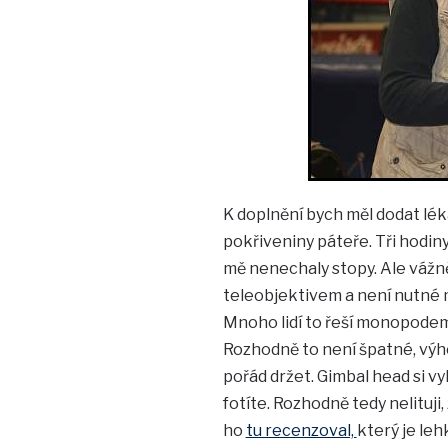
K doplnění bych měl dodat léka
pokřiveniny páteře. Tři hodin
mě nenechaly stopy. Ale vážně
teleobjektivem a není nutné m
Mnoho lidí to řeší monopodem
Rozhodně to není špatné, výho
pořád držet. Gimbal head si vyl
fotíte. Rozhodně tedy nelituji,
ho
tu recenzoval,
který je leh