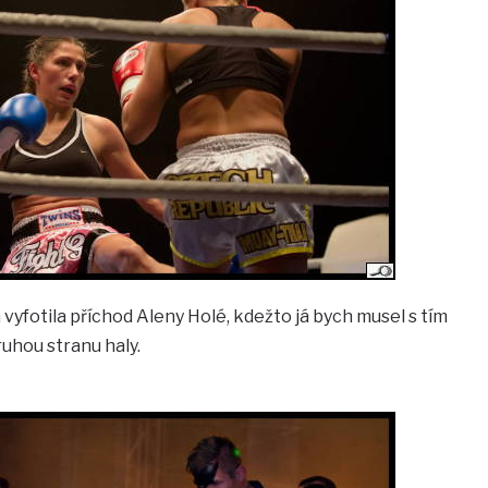
vyfotila příchod Aleny Holé, kdežto já bych musel s tím
ruhou stranu haly.