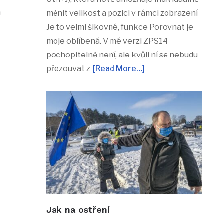
a
měnit velikost a pozici v rámci zobrazení
Je to velmi šikovné, funkce Porovnat je
moje oblíbená. V mé verzi ZPS14
pochopitelně není, ale kvůli ní se nebudu
přezouvat z
[Read More…]
Jak na ostření