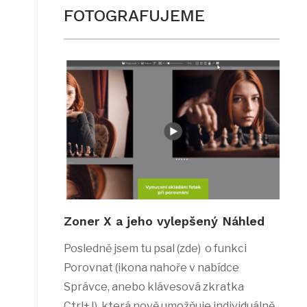
FOTOGRAFUJEME
Zoner X a jeho vylepšený Náhled
Posledně jsem tu psal (zde) o funkci
Porovnat (ikona nahoře v nabídce
Správce, anebo klávesová zkratka
Ctrl+J), která nově umožňuje individuálně