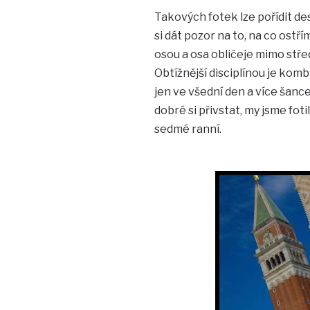
Takových fotek lze pořídit des
si dát pozor na to, na co ost
osou a osa obličeje mimo stře
Obtížnější disciplínou je komb
jen ve všední den a více šanc
dobré si přivstat, my jsme fot
sedmé ranní.