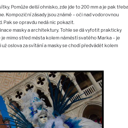
ítky. Pomůže delší ohnisko, zde jde to 200 mm a je pak třeb
říme. Kompoziční zásady jsou známé – oči nad vodorovnou
d. Pak se opravdu nedá nic pokazit.
inace masky a architektury. Tohle se dá vyfotit prakticky
e je mimo střed města kolem náměstí svatého Marka – je
ili už oslova za svítání a masky se chodí předvádět kolem