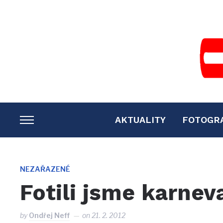
AKTUALITY
FOTOGR
TOGGLE
SIDEBAR
&
NAVIGATION
NEZAŘAZENÉ
Fotili jsme karnev
by
Ondřej Neff
on
21. 2. 2012