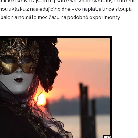
nické úkoly. Už jsem tu psal o vyrovnání světelných úrovní
u ukázku z následujícího dne – co naplat, slunce stoupá
 balon a nemáte moc času na podobné experimenty.