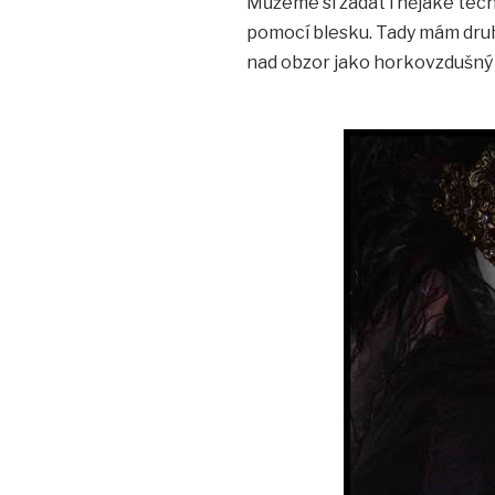
Můžeme si zadat i nějaké tech
pomocí blesku. Tady mám druho
nad obzor jako horkovzdušný