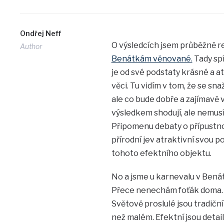
Ondřej Neff
O výsledcích jsem průběžně 
Author
Benátkám věnované.
Tady spí
je od své podstaty krásné a a
věci. Tu vidím v tom, že se sna
ale co bude dobře a zajímavě v
výsledkem shodují, ale nemusí
Připomenu debaty o přípustnos
přírodní jev atraktivní svou 
tohoto efektního objektu.
No a jsme u karnevalu v Benátk
Přece nenechám foťák doma. 
Světově proslulé jsou tradiční
než malém. Efektní jsou detai