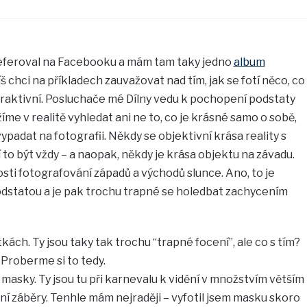
referoval na Facebooku a mám tam taky jedno
album
š chci na příkladech zauvažovat nad tím, jak se fotí něco, co
traktivní. Posluchače mé Dílny vedu k pochopení podstaty
žíme v realitě vyhledat ani ne to, co je krásné samo o sobě,
ypadat na fotografii. Někdy se objektivní krása reality s
 to být vždy – a naopak, někdy je krása objektu na závadu.
ti fotografování západů a východů slunce. Ano, to je
podstatou a je pak trochu trapné se holedbat zachycením
ách. Ty jsou taky tak trochu “trapné focení”, ale co s tím?
Proberme si to tedy.
 masky. Ty jsou tu při karnevalu k vidění v množstvím větším
lní záběry. Tenhle mám nejraději – vyfotil jsem masku skoro