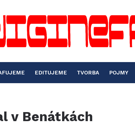
AFUJEME
EDITUJEME
TVORBA
POJMY
al v Benátkách