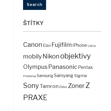
ŠTÍTKY
Canon
Fujifilm
iPhone
Eizo
Leica
objektivy
mobily
Nikon
Panasonic
Olympus
Pentax
Samyang
Sigma
Samsung
Photoshop
Z
Sony
Zoner
Tamron
Zeiss
PRAXE