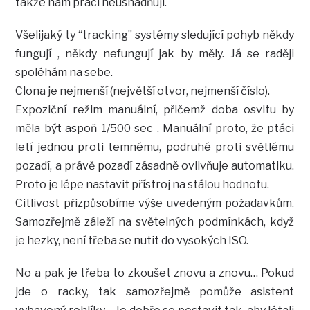
takže nám práci neusnadňují.
Všelijaký ty “tracking” systémy sledující pohyb někdy
fungují , někdy nefungují jak by měly. Já se raději
spoléhám na sebe.
Clona je nejmenší (největší otvor, nejmenší číslo).
Expoziční režim manuální, přičemž doba osvitu by
měla být aspoň 1/500 sec . Manuální proto, že ptáci
letí jednou proti temnému, podruhé proti světlému
pozadí, a právě pozadí zásadně ovlivňuje automatiku.
Proto je lépe nastavit přístroj na stálou hodnotu.
Citlivost přizpůsobíme výše uvedeným požadavkům.
Samozřejmě záleží na světelných podmínkách, když
je hezky, není třeba se nutit do vysokých ISO.
No a pak je třeba to zkoušet znovu a znovu… Pokud
jde o racky, tak samozřejmě pomůže asistent