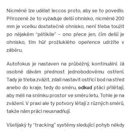
Nicméně lze udělat leccos proto, aby se to povedlo.
Přirozeně že to vyžaduje delší ohnisko, nicméně 200
mm je vcelku dostatečné ohnisko, není třeba toužit
po nějakém “pětikile” – ono přece jen, čím delší je
ohnisko, tím hůř prožluklého opeřence udržíte v
záběru.
Autofokus je nastaven na průběžný, kontinuální. Já
osobně dávám přednost jednobodovému ostření.
Tady je třeba zvážit, zdali nastavit ostřicí bod na střed
anebo do kraje, tedy do směru,
odkud
ptáci přilétají,
aby měli na snímku prostor ve směru letu. Tohle je na
zvážení. V praxi ale ty potvory létají z různých směrů,
takže nám práci neusnadňují.
Všelijaký ty “tracking” systémy sledující pohyb někdy