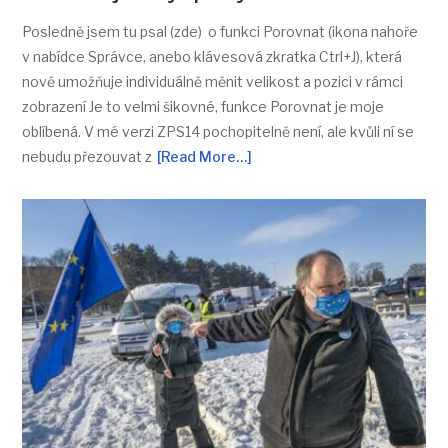
Posledně jsem tu psal (zde) o funkci Porovnat (ikona nahoře
v nabídce Správce, anebo klávesová zkratka Ctrl+J), která
nově umožňuje individuálně měnit velikost a pozici v rámci
zobrazení Je to velmi šikovné, funkce Porovnat je moje
oblíbená. V mé verzi ZPS14 pochopitelně není, ale kvůli ní se
nebudu přezouvat z
[Read More…]