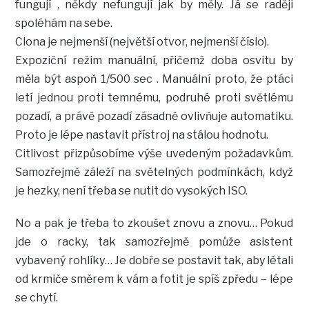
fungují , někdy nefungují jak by měly. Já se raději
spoléhám na sebe.
Clona je nejmenší (největší otvor, nejmenší číslo).
Expoziční režim manuální, přičemž doba osvitu by
měla být aspoň 1/500 sec . Manuální proto, že ptáci
letí jednou proti temnému, podruhé proti světlému
pozadí, a právě pozadí zásadně ovlivňuje automatiku.
Proto je lépe nastavit přístroj na stálou hodnotu.
Citlivost přizpůsobíme výše uvedeným požadavkům.
Samozřejmě záleží na světelných podmínkách, když
je hezky, není třeba se nutit do vysokých ISO.
No a pak je třeba to zkoušet znovu a znovu… Pokud
jde o racky, tak samozřejmě pomůže asistent
vybavený rohlíky… Je dobře se postavit tak, aby létali
od krmiče směrem k vám a fotit je spíš zpředu – lépe
se chytí.