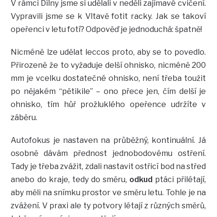
V rámci Dílny jsme si udělali v neděli zajímavé cvičení.
Vypravili jsme se k Vltavě fotit racky. Jak se takoví
opeřenci v letu fotí? Odpověď je jednoduchá: špatně!
Nicméně lze udělat leccos proto, aby se to povedlo.
Přirozeně že to vyžaduje delší ohnisko, nicméně 200
mm je vcelku dostatečné ohnisko, není třeba toužit
po nějakém “pětikile” – ono přece jen, čím delší je
ohnisko, tím hůř prožluklého opeřence udržíte v
záběru.
Autofokus je nastaven na průběžný, kontinuální. Já
osobně dávám přednost jednobodovému ostření.
Tady je třeba zvážit, zdali nastavit ostřicí bod na střed
anebo do kraje, tedy do směru,
odkud
ptáci přilétají,
aby měli na snímku prostor ve směru letu. Tohle je na
zvážení. V praxi ale ty potvory létají z různých směrů,