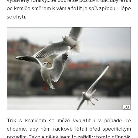
vybavený rohlíky… Je dobře se postavit tak, aby létali
od krmiče směrem k vám a fotit je spíš zpředu – lépe
se chytí.
Trik s krmičem se může vyplatit i v případě, že
chceme, aby nám rackové létali před specifickým
pozadím. Takhle nějak jsem to zařídil v tomto případě: