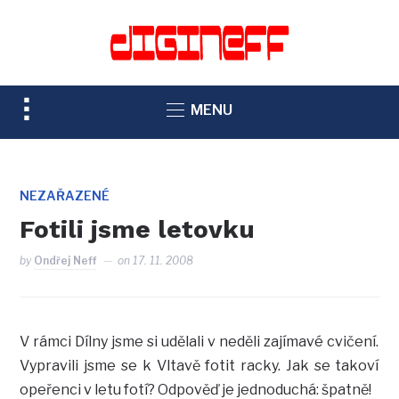
TOGGLE
MENU
SIDEBAR
&
NAVIGATION
NEZAŘAZENÉ
Fotili jsme letovku
by
Ondřej Neff
on
17. 11. 2008
V rámci Dílny jsme si udělali v neděli zajímavé cvičení.
Vypravili jsme se k Vltavě fotit racky. Jak se takoví
opeřenci v letu fotí? Odpověď je jednoduchá: špatně!