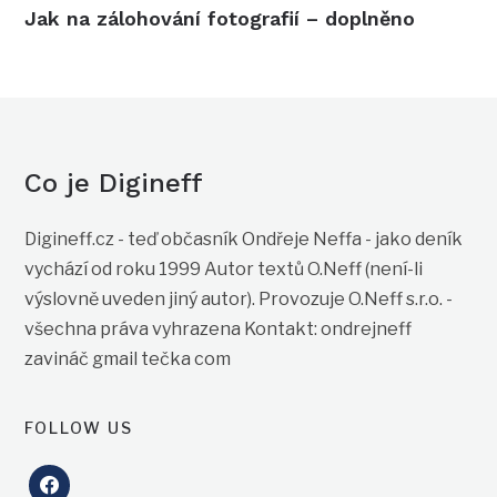
Jak na zálohování fotografií – doplněno
Co je Digineff
Digineff.cz - teď občasník Ondřeje Neffa - jako deník
vychází od roku 1999 Autor textů O.Neff (není-li
výslovně uveden jiný autor). Provozuje O.Neff s.r.o. -
všechna práva vyhrazena Kontakt: ondrejneff
zavináč gmail tečka com
FOLLOW US
facebook