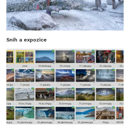
Sníh a expozice