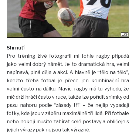
Shrnutí
Pro tréning živé fotografii mi tohle ragby připadá
jako velmi dobrý námět. Je to dramatická hra, velmi
napínavá, plná děje a akcí. A hlavně je “tělo na tělo”,
kdežto třeba fotbal je přece jen kombinační hra
velmi často na dálku. Navíc, ragby má tu výhodu, že
míč drží hráči často v ruce, takže lze pořídit snímky od
pasu nahoru podle “zásady tří” – že nejlíp vypadají
fotky, kde jsou v záběru maximálně tři lidé. Při fotbale
nebo hokeji musíte zabírat celé postavy a obličeje s
jejich výrazy pak nejsou tak výrazné.