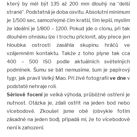
který by měl být 135 až 200 mm dlouhý na “delší
straně”. Podstatná je doba osvitu. Absolutní minimum
je 1/500 sec, samozřejmě čím kratší, tím lepší, myslím
že ideální je 1/800 – 1200. Pokud jde o clonu, při tak
dlouhém ohnisku lze i trochu přiclonit, aby přece jen
hloubka ostrosti zasáhla skupinu hráčů ve
vzájemném kontaktu. Takže z toho plyne tak cca
400 – 500 ISO podle aktuálních světelných
podmínek. Šumu se bát nemusíme, šum je papírový
tygr, jak pravil Velký Mao. Při živé fotografii
ve dne
v
podstatě nehraje roli.
Sériové focení
je velká výhoda, průběžné ostření je
nutnost. Otázka je, zdali ostřit na jeden bod nebo
vícebodově. Zkoušel jsme obé (obvykle fotím
zásadně na jeden bod), připadá mi, že to vícebodové
není k zahození.