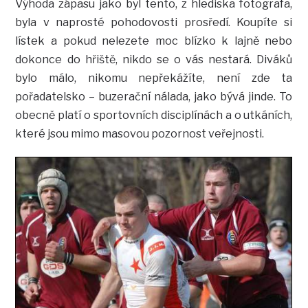
Výhoda zápasu jako byl tento, z hlediska fotografa,
byla v naprosté pohodovosti prosředí. Koupíte si
lístek a pokud nelezete moc blízko k lajně nebo
dokonce do hřiště, nikdo se o vás nestará. Diváků
bylo málo, nikomu nepřekážíte, není zde ta
pořadatelsko – buzerační nálada, jako bývá jinde. To
obecně platí o sportovních disciplínách a o utkáních,
které jsou mimo masovou pozornost veřejnosti.