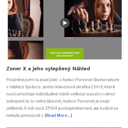
Zoner X a jeho vylepšený Náhled
Posledně jsem tu psal (zde) o funkci Porovnat (ikona nahoře
v nabídce Správce, anebo klávesová zkratka Ctrl+J), která
nově umožňuje individuálně měnit velikost a pozici v rámci
zobrazení Je to velmi šikovné, funkce Porovnat je moje
oblíbená. V mé verzi ZPS14 pochopitelně není, ale kvůli ní se
nebudu přezouvat z
[Read More…]