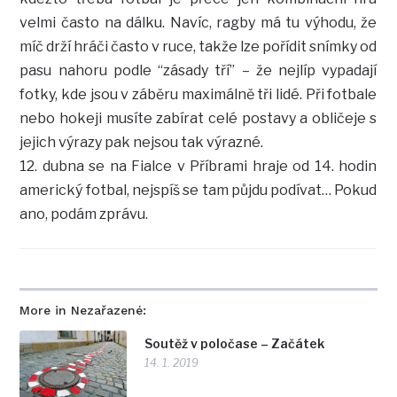
velmi často na dálku. Navíc, ragby má tu výhodu, že
míč drží hráči často v ruce, takže lze pořídit snímky od
pasu nahoru podle “zásady tří” – že nejlíp vypadají
fotky, kde jsou v záběru maximálně tři lidé. Při fotbale
nebo hokeji musíte zabírat celé postavy a obličeje s
jejich výrazy pak nejsou tak výrazné.
12. dubna se na Fialce v Příbrami hraje od 14. hodin
americký fotbal, nejspíš se tam půjdu podívat… Pokud
ano, podám zprávu.
More in Nezařazené:
Soutěž v poločase – Začátek
14. 1. 2019