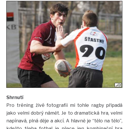
Shrnutí
Pro tréning živé fotografii mi tohle ragby připadá
jako velmi dobrý námět. Je to dramatická hra, velmi
napínavá, plná děje a akcí. A hlavně je “tělo na tělo”,
kdežto třeba fotbal je přece jen kombinační hra