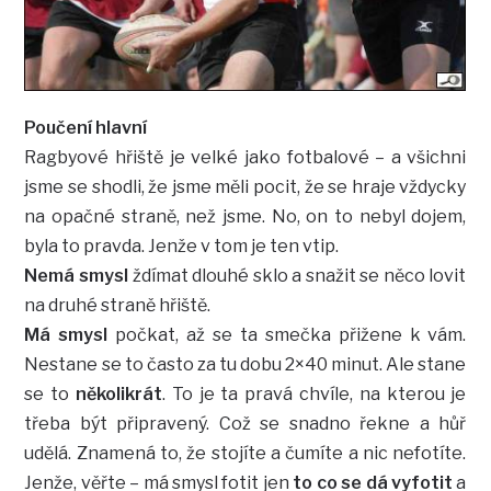
Poučení hlavní
Ragbyové hřiště je velké jako fotbalové – a všichni
jsme se shodli, že jsme měli pocit, že se hraje vždycky
na opačné straně, než jsme. No, on to nebyl dojem,
byla to pravda. Jenže v tom je ten vtip.
Nemá smysl
ždímat dlouhé sklo a snažit se něco lovit
na druhé straně hřiště.
Má smysl
počkat, až se ta smečka přižene k vám.
Nestane se to často za tu dobu 2×40 minut. Ale stane
se to
několikrát
. To je ta pravá chvíle, na kterou je
třeba být připravený. Což se snadno řekne a hůř
udělá. Znamená to, že stojíte a čumíte a nic nefotíte.
Jenže, věřte – má smysl fotit jen
to co se dá vyfotit
a