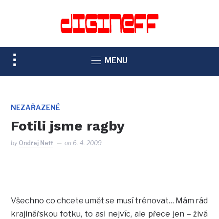
TOGGLE
MENU
SIDEBAR
&
NAVIGATION
NEZAŘAZENÉ
Fotili jsme ragby
by
Ondřej Neff
on
6. 4. 2009
Všechno co chcete umět se musí trénovat… Mám rád
krajinářskou fotku, to asi nejvíc, ale přece jen – živá