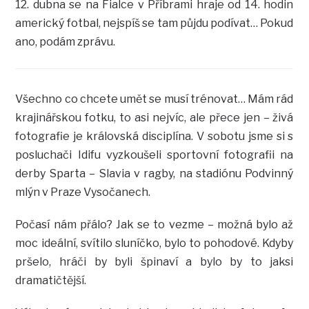
12. dubna se na Fialce v Příbrami hraje od 14. hodin
americký fotbal, nejspíš se tam půjdu podívat… Pokud
ano, podám zprávu.
Všechno co chcete umět se musí trénovat… Mám rád
krajinářskou fotku, to asi nejvíc, ale přece jen – živá
fotografie je královská disciplína. V sobotu jsme si s
posluchači Idifu vyzkoušeli sportovní fotografii na
derby Sparta – Slavia v ragby, na stadiónu Podvinný
mlýn v Praze Vysočanech.
Počasí nám přálo? Jak se to vezme – možná bylo až
moc ideální, svítilo sluníčko, bylo to pohodové. Kdyby
pršelo, hráči by byli špinaví a bylo by to jaksi
dramatičtější.