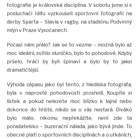
fotografie je královská disciplína. V sobotu jsme si s
posluchači Idifu vyzkoušeli sportovní fotografii na
derby Sparta – Slavia v ragby, na stadiónu Podvinný
mlýn v Praze Vysočanech.
Počasí nám přálo? Jak se to vezme – možná bylo až
moc ideální, svítilo sluníčko, bylo to pohodové. Kdyby
pršelo, hráči by byli špinaví a bylo by to jaksi
dramatičtější.
Výhoda zápasu jako byl tento, z hlediska fotografa,
byla v naprosté pohodovosti prosředí. Koupíte si
lístek a pokud nelezete moc blízko k lajně nebo
dokonce do hřiště, nikdo se o vás nestará. Diváků
bylo málo, nikomu nepřekážíte, není zde ta
pořadatelsko – buzerační nálada, jako bývá jinde. To
obecně platí o sportovních disciplínách a o utkáních,