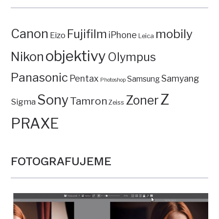
Canon
mobily
Fujifilm
iPhone
Eizo
Leica
objektivy
Nikon
Olympus
Panasonic
Pentax
Samyang
Samsung
Photoshop
Z
Sony
Zoner
Tamron
Sigma
Zeiss
PRAXE
FOTOGRAFUJEME