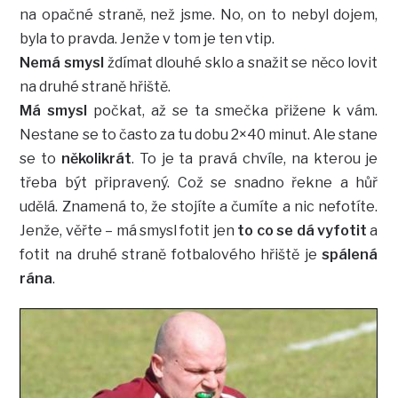
na opačné straně, než jsme. No, on to nebyl dojem,
byla to pravda. Jenže v tom je ten vtip.
Nemá smysl
ždímat dlouhé sklo a snažit se něco lovit
na druhé straně hřiště.
Má smysl
počkat, až se ta smečka přižene k vám.
Nestane se to často za tu dobu 2×40 minut. Ale stane
se to
několikrát
. To je ta pravá chvíle, na kterou je
třeba být připravený. Což se snadno řekne a hůř
udělá. Znamená to, že stojíte a čumíte a nic nefotíte.
Jenže, věřte – má smysl fotit jen
to co se dá vyfotit
a
fotit na druhé straně fotbalového hřiště je
spálená
rána
.