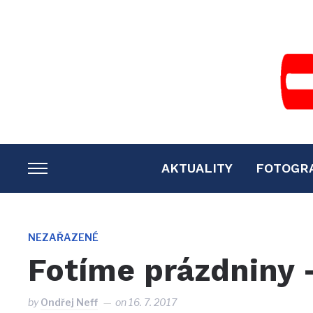
AKTUALITY
FOTOGR
TOGGLE
SIDEBAR
&
NAVIGATION
NEZAŘAZENÉ
Fotíme prázdniny 
by
Ondřej Neff
on
16. 7. 2017