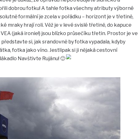
řili dobrou fotku! A tahle fotka všechny atributy výborné
solutně formální je zcela v pořádku – horizont je v třetině,
é mraky hrají roli. Věž je v levé svislé třetině, do kapuce
EA (jaká ironie!) jsou blízko průsečíku třetin. Prostor je ve
 představte si, jak srandovně by fotka vypadala, kdyby
ka, fotka jako víno. Jestlipak si ji nějaká cestovní
lákadlo Navštivte Rujánu! 🙂