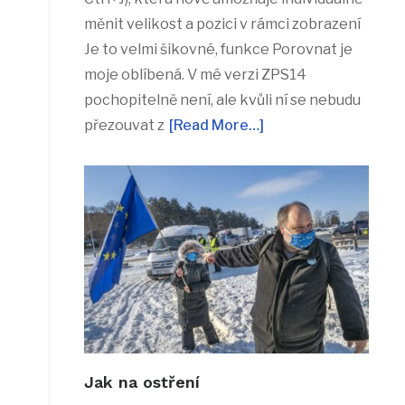
měnit velikost a pozici v rámci zobrazení
Je to velmi šikovné, funkce Porovnat je
moje oblíbená. V mé verzi ZPS14
pochopitelně není, ale kvůli ní se nebudu
přezouvat z
[Read More…]
Jak na ostření