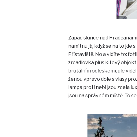
Západ slunce nad Hradčanami, 
namítnu já, když se na to jde
Přístaviště. No a vidíte to: 
zrcadlovka plus kitový objekti
brutálním odleskem), ale viděl
ženou vpravo dole s vlasy proz
lampa proti nebi jsou zcela lu
jsou na správném místě. To se