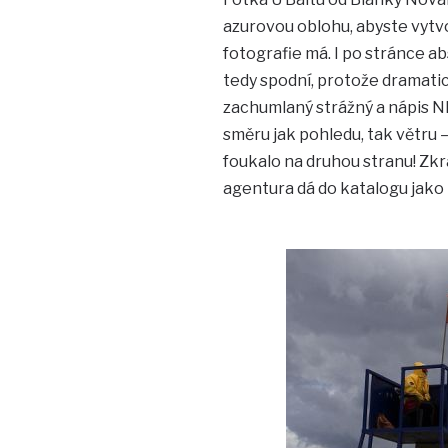
azurovou oblohu, abyste vytvo
fotografie má. I po stránce ab
tedy spodní, protože dramatick
zachumlaný strážný a nápis NIV
směru jak pohledu, tak větru –
foukalo na druhou stranu! Zkrát
agentura dá do katalogu jako 