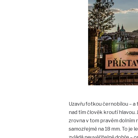
Uzavřu fotkou černobílou – a
nad tím člověk kroutí hlavou. J
zrovna v tom pravém dolním 
samozřejmě na 18 mm. To je le
zvládá neuvěřitelně dobře – o