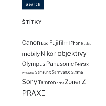
ŠTÍTKY
Canon
Fujifilm
iPhone
Eizo
Leica
objektivy
mobily
Nikon
Panasonic
Olympus
Pentax
Samyang
Sigma
Samsung
Photoshop
e
Z
Sony
Zoner
Tamron
Zeiss
á
PRAXE