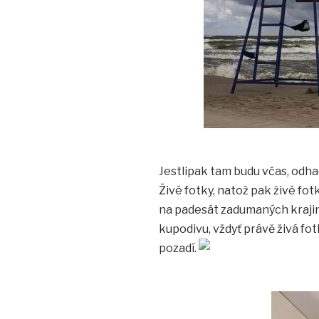
Jestlipak tam budu včas, odha
Živé fotky, natož pak živé fotk
na padesát zadumaných krajinek
kupodivu, vždyť právě živá fotk
pozadí.