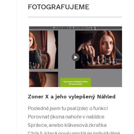
FOTOGRAFUJEME
Zoner X a jeho vylepšený Náhled
Posledně jsem tu psal (zde) o funkci
Porovnat (ikona nahoře v nabídce
Správce, anebo klávesová zkratka
Ctrl+J), která nově umožňuje individuálně