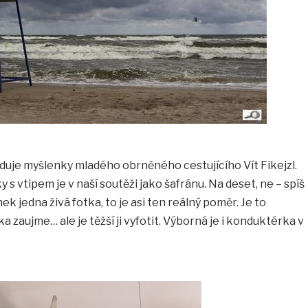
duje myšlenky mladého obrněného cestujícího Vít Fikejzl.
y s vtipem je v naší soutěži jako šafránu. Na deset, ne – spíš
 jedna živá fotka, to je asi ten reálný poměr. Je to
a zaujme… ale je těžší ji vyfotit. Výborná je i konduktérka v