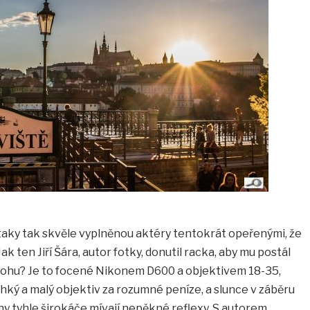
 taky tak skvěle vyplněnou aktéry tentokrát opeřenými, že
ak ten Jiří Šára, autor fotky, donutil racka, aby mu postál
rohu? Je to focené Nikonem D600 a objektivem 18-35,
hký a malý objektiv za rozumné peníze, a slunce v záběru
ny tyhle širokáče mívají nepěkné reflexy. S autorem