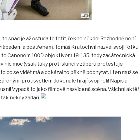
to snad je až ostuda to fotit, řekne někdo! Rozhodně není,
 s nápadem a postřehem. Tomáš Kratochvíl nazval svoji fotku
fotil to Canonem 100D objektivem 18-135, tedy začátečnická
v nic moc (však taky proti slunci v záběru protestuje
 to co se vidět má a dokázal to pěkně pochytat. I ten muž se
ářenými protisvětlem dokonale hrají svoji roli! Nápis a
xusní! Vypadá to jako filmově nasvícená scéna. Všichni aktéř
 tak někdy zadaří.