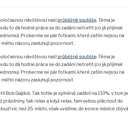
poločasnou návštěvou naší
průběžné soutěže
. Téma je
du to dá hodně práce se do zadání netrefit (co já přijímal
n jednomu). Proberme se pár fotkami, které zatím nejsou na
e mého názoru zasluhují pozornost.
poločasnou návštěvou naší
průběžné soutěže
. Téma je
du to dá hodně práce se do zadání netrefit (co já přijímal
n jednomu). Proberme se pár fotkami, které zatím nejsou na
e mého názoru zasluhují pozornost.
til Bob Gajdoš. Tak tohle je splněné zadání na 110%, v tom j
 prázdniny, tak relax a když relax, tam sebou plácnout do
aslouží víc než 25. místo, však uvidíme, do konce měsíce zbýv