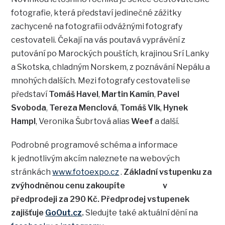
fotografie, která představí jedinečné zážitky
zachycené na fotografii odvážnými fotografy
cestovateli. Čekají na vás poutavá vyprávění z
putování po Marockých pouštích, krajinou Srí Lanky
a Skotska, chladným Norskem, z poznávání Nepálu a
mnohých dalších. Mezi fotografy cestovateli se
představí
Tomáš Havel
,
Martin Kamín
,
Pavel
Svoboda
,
Tereza Menclová
,
Tomáš Vlk
,
Hynek
Hampl
, Veronika Šubrtová alias
Weef
a další.
Podrobné programové schéma a informace
k jednotlivým akcím naleznete na webových
stránkách
www.fotoexpo.cz
.
Základní vstupenku za
zvýhodněnou cenu zakoupíte v
předprodeji za 290 Kč. Předprodej vstupenek
zajišťuje
GoOut.cz
.
Sledujte také aktuální dění na