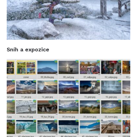
Sníh a expozice