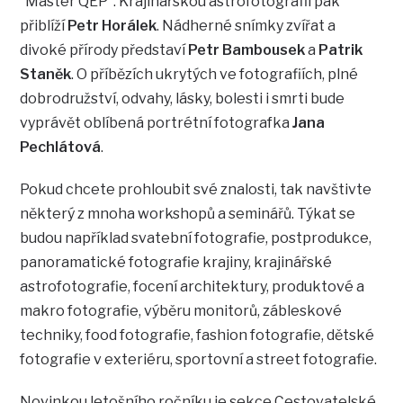
“Master QEP”. Krajinářskou astrofotografii pak
přiblíží
Petr Horálek
. Nádherné snímky zvířat a
divoké přírody představí
Petr Bambousek
a
Patrik
Staněk
. O příbězích ukrytých ve fotografiích, plné
dobrodružství, odvahy, lásky, bolesti i smrti bude
vyprávět oblíbená portrétní fotografka
Jana
Pechlátová
.
Pokud chcete prohloubit své znalosti, tak navštivte
některý z mnoha workshopů a seminářů. Týkat se
budou například svatební fotografie, postprodukce,
panoramatické fotografie krajiny, krajinářské
astrofotografie, focení architektury, produktové a
makro fotografie, výběru monitorů, zábleskové
techniky, food fotografie, fashion fotografie, dětské
fotografie v exteriéru, sportovní a street fotografie.
Novinkou letošního ročníku je sekce Cestovatelské