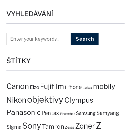
VYHLEDÁVÁNÍ
ŠTÍTKY
Canon
mobily
Fujifilm
iPhone
Eizo
Leica
objektivy
Nikon
Olympus
Panasonic
Pentax
Samyang
Samsung
Photoshop
Z
Sony
Zoner
Tamron
Sigma
Zeiss