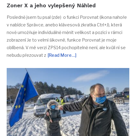
Zoner X a jeho vylepšený Náhled
Posledně jsem tu psal (zde) o funkci Porovnat (ikona nahoře
v nabídce Správce, anebo klávesová zkratka Ctrl+J), která
nově umožňuje individuálně měnit velikost a pozici v rámci
zobrazení Je to velmi šikovné, funkce Porovnat je moje
oblíbená. V mé verzi ZPS14 pochopitelně není, ale kvůli ní se
nebudu přezouvat z
[Read More…]