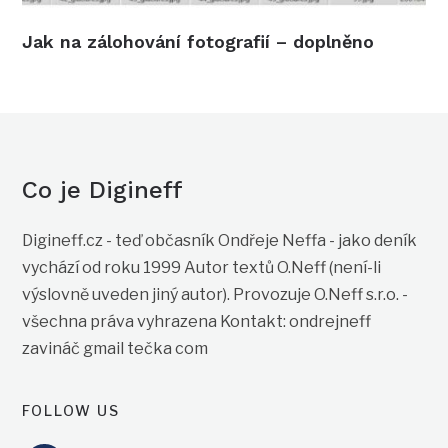
Jak na zálohování fotografií – doplněno
Co je Digineff
Digineff.cz - teď občasník Ondřeje Neffa - jako deník
vychází od roku 1999 Autor textů O.Neff (není-li
výslovně uveden jiný autor). Provozuje O.Neff s.r.o. -
všechna práva vyhrazena Kontakt: ondrejneff
zavináč gmail tečka com
FOLLOW US