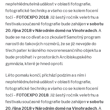
nepřehlédnutelná událost v oblasti fotografie,
fotografické techniky a všeho co se kolem focení
točí –
FOTOEXPO 2018
. Již šestý ročník veletrhu a
festivalu současné fotografie bude zahájen
v sobotu
20. října 2018 v Národním domě na Vinohradech
. A
bude se na co dívat a co zkoušet! Samotný program
narostl do takových rozměrů, že se již nevejde do
třech pater krásného novorenesančního objektu a
bude probíhat i v prostorách Arcibiskupského
gymnázia, které je hned oproti.
Léto pomalu končí, přichází podzim a s ním i
nepřehlédnutelná událost v oblasti fotografie,
fotografické techniky a všeho co se kolem focení
točí –
FOTOEXPO 2018
. Již šestý ročník veletrhu a
festivalu současné fotografie bude zahájen
v sobotu
20. října 2018 v Národním domě na Vinohradech
. A