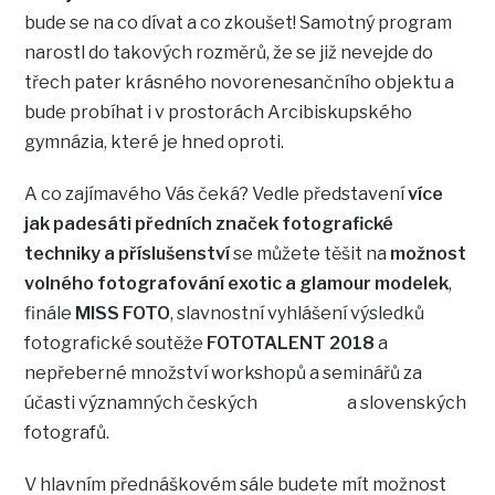
bude se na co dívat a co zkoušet! Samotný program
narostl do takových rozměrů, že se již nevejde do
třech pater krásného novorenesančního objektu a
bude probíhat i v prostorách Arcibiskupského
gymnázia, které je hned oproti.
A co zajímavého Vás čeká? Vedle představení
více
jak padesáti předních značek fotografické
techniky a příslušenství
se můžete těšit na
možnost
volného fotografování exotic a glamour modelek
,
finále
MISS FOTO
, slavnostní vyhlášení výsledků
fotografické soutěže
FOTOTALENT 2018
a
nepřeberné množství workshopů a seminářů za
účasti významných českých a slovenských
fotografů.
V hlavním přednáškovém sále budete mít možnost