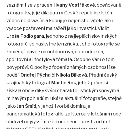
seznámit se s pracemi
Ivany Vostřákové
, oceňované
fotografky, jejíž díla patří v České republice k těm
vůbec nejdražším a kupují je nejen sběratelé, ale i
vysoce postavení manažeři jako investici. Vidět
Uroše Podlogara
, jednoho z nejlepších slovinských
fotografů, se naskytne jen zřídka. Jeho fotografie se
zaměřují hlavně na outdoorová, dobrodružná,
sportovní a lifestylová témata. Osobně Vám o tom
povypráví. O pocity z focení známých osobností se
podělí
Ondřej Pýcha
či
Nikola Bílková
. Přední český
krajinářský fotograf
Martin Rak
, jehož práce si
získala obdiv díky svým charakteristickým snovým a
mlhavým pohledům, ukáže aktuální fotografie, stejně
jako
Jan Šmíd
, v jehož tvorbě dominuje
panoramatická fotografie, za kterou v letošním roce
obdržel nejvyšší možné ocenění – prestižní titul