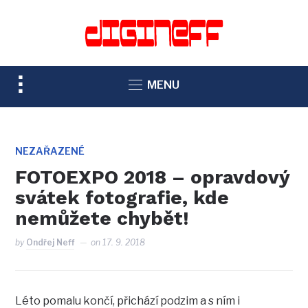
TOGGLE
MENU
SIDEBAR
&
NAVIGATION
NEZAŘAZENÉ
FOTOEXPO 2018 – opravdový
svátek fotografie, kde
nemůžete chybět!
by
Ondřej Neff
on
17. 9. 2018
Léto pomalu končí, přichází podzim a s ním i