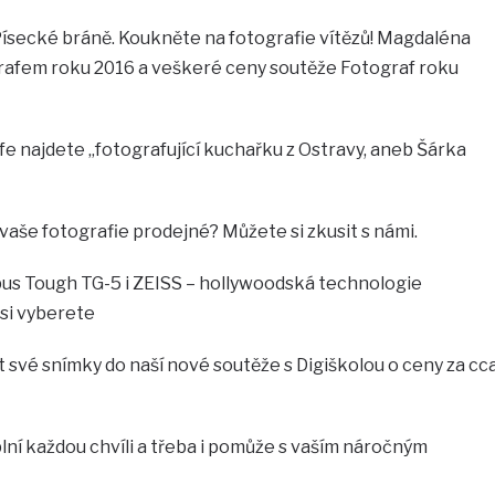
 Písecké bráně. Koukněte na fotografie vítězů! Magdaléna
grafem roku 2016 a veškeré ceny soutěže Fotograf roku
ife najdete „fotografující kuchařku z Ostravy, aneb Šárka
u vaše fotografie prodejné? Můžete si zkusit s námi.
s Tough TG-5 i ZEISS – hollywoodská technologie
 si vyberete
své snímky do naší nové soutěže s Digiškolou o ceny za cc
ní každou chvíli a třeba i pomůže s vaším náročným