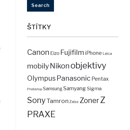
ŠTÍTKY
í
Canon
Fujifilm
iPhone
Eizo
Leica
objektivy
mobily
Nikon
Panasonic
Olympus
Pentax
Samyang
Sigma
Samsung
Photoshop
Z
Sony
Zoner
Tamron
Zeiss
í
PRAXE