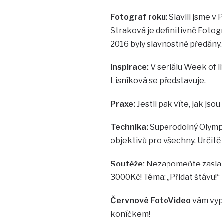
Fotograf roku:
Slavili jsme v
Straková je definitivně Foto
2016 byly slavnostně předány.
Inspirace:
V seriálu Week of l
Lisníková se představuje.
Praxe:
Jestli pak víte, jak jso
Technika:
Superodolný Olympu
objektivů pro všechny. Určitě
Soutěže:
Nezapomeňte zaslat 
3000Kč! Téma: „Přidat štávu!“
Červnové FotoVideo
vám vypl
koníčkem!