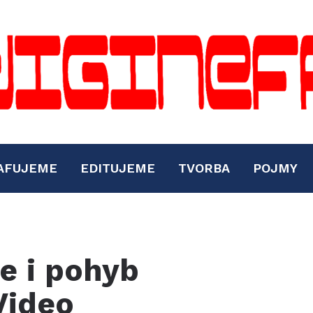
AFUJEME
EDITUJEME
TVORBA
POJMY
e i pohyb
Video