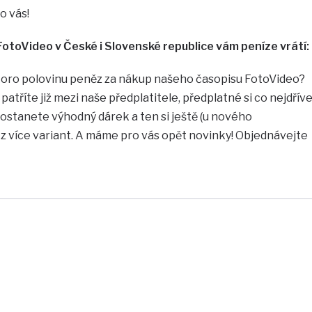
o vás!
otoVideo v České i Slovenské republice vám peníze vrátí:
koro polovinu peněz za nákup našeho časopisu FotoVideo?
patříte již mezi naše předplatitele, předplatné si co nejdřív
ostanete výhodný dárek a ten si ještě (u nového
z více variant. A máme pro vás opět novinky! Objednávejte