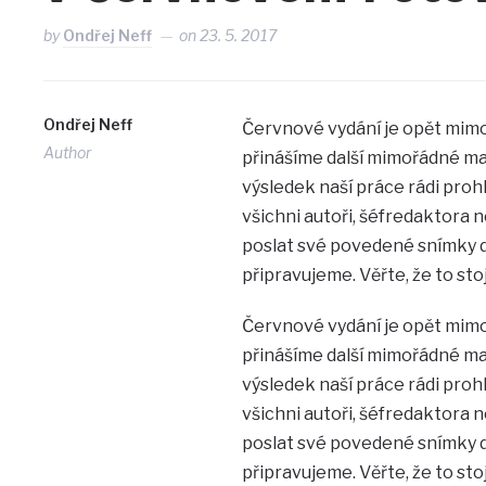
by
Ondřej Neff
on
23. 5. 2017
Ondřej Neff
Červnové vydání je opět mimo
Author
přinášíme další mimořádné mat
výsledek naší práce rádi pro
všichni autoři, šéfredaktora
poslat své povedené snímky do
připravujeme. Věřte, že to stoj
Červnové vydání je opět mimo
přinášíme další mimořádné mat
výsledek naší práce rádi pro
všichni autoři, šéfredaktora
poslat své povedené snímky do
připravujeme. Věřte, že to stoj