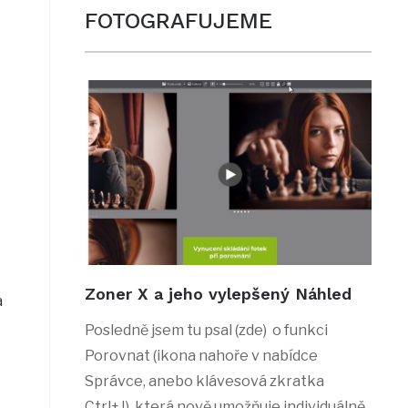
FOTOGRAFUJEME
Zoner X a jeho vylepšený Náhled
a
Posledně jsem tu psal (zde) o funkci
Porovnat (ikona nahoře v nabídce
Správce, anebo klávesová zkratka
Ctrl+J), která nově umožňuje individuálně