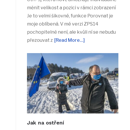
měnit velikost a pozici v rámci zobrazení
Je to velmi šikovné, funkce Porovnat je
moje oblíbená. V mé verzi ZPS14
pochopitelně není, ale kvůli ní se nebudu
přezouvat z
[Read More…]
Jak na ostření