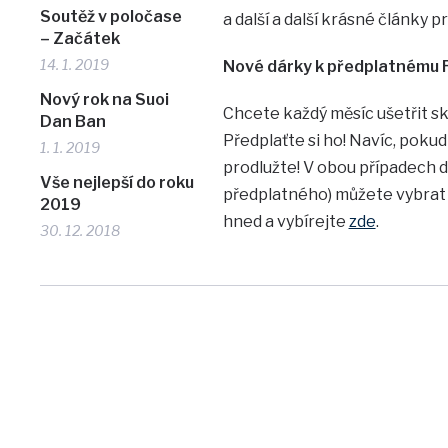
Soutěž v poločase
a další a další krásné články pr
– Začátek
14. 1. 2019
Nové dárky k předplatnému F
Nový rok na Suoi
Chcete každý měsíc ušetřit s
Dan Ban
Předplaťte si ho! Navíc, pokud 
1. 1. 2019
prodlužte! V obou případech d
Vše nejlepší do roku
předplatného) můžete vybrat 
2019
hned a vybírejte
zde
.
30. 12. 2018