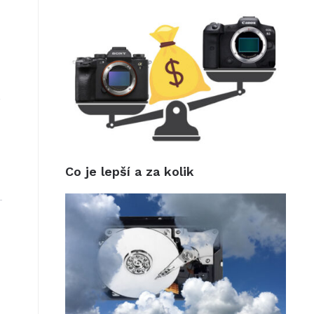
e
Co je lepší a za kolik