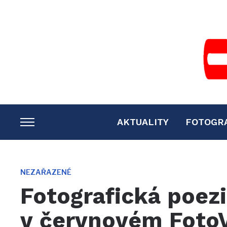
AKTUALITY
FOTOGR
TOGGLE
SIDEBAR
&
NAVIGATION
NEZAŘAZENÉ
Fotografická poezi
v červnovém Foto