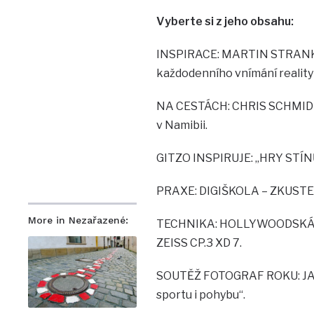
Vyberte si z jeho obsahu:
INSPIRACE: MARTIN STRANKA –
každodenního vnímání reality
NA CESTÁCH: CHRIS SCHMID –
v Namibii.
GITZO INSPIRUJE: „HRY STÍNŮ
PRAXE: DIGIŠKOLA – ZKUSTE P
More in Nezařazené:
TECHNIKA: HOLLYWOODSKÁ TE
ZEISS CP.3 XD 7.
SOUTĚŽ FOTOGRAF ROKU: JAK 
sportu i pohybu“.