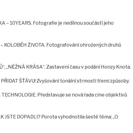
 10YEARS. Fotografie je nedílnou součástí jeho
 KOLOBĚH ŽIVOTA. Fotografování ohrožených druhů
“, „NĚŽNÁ KRÁSA“. Zastavení času v podání Honzy Knota.
ŘIDAT ŠŤÁVU! Zvyšování tonální strmosti třemi způsoby.
CHNOLOGIE. Představuje se nová řada cine objektivů
JSTE DOPADLI? Porota vyhodnotila šesté téma: „O