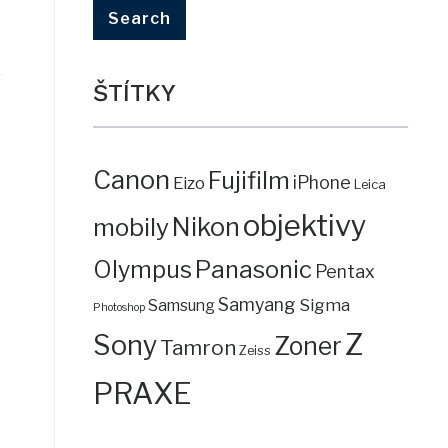
ŠTÍTKY
Canon
Fujifilm
iPhone
Eizo
Leica
objektivy
mobily
Nikon
Panasonic
Olympus
Pentax
Samyang
Sigma
Samsung
Photoshop
Z
Sony
Zoner
Tamron
Zeiss
PRAXE