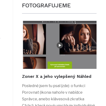
FOTOGRAFUJEME
Zoner X a jeho vylepšený Náhled
Posledně jsem tu psal (zde) o funkci
Porovnat (ikona nahoře v nabídce
Správce, anebo klávesová zkratka
Ctrl+J), která nově umožňuje individuálně