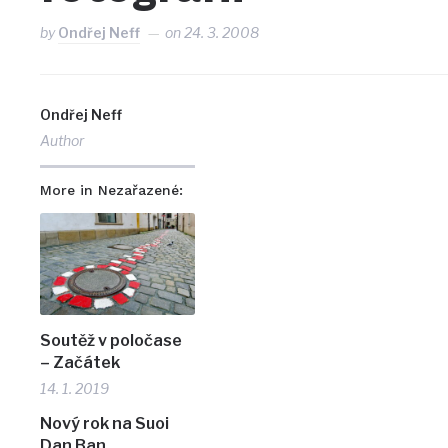
by
Ondřej Neff
on
24. 3. 2008
Ondřej Neff
Author
More in Nezařazené:
Soutěž v poločase
– Začátek
14. 1. 2019
Nový rok na Suoi
Dan Ban