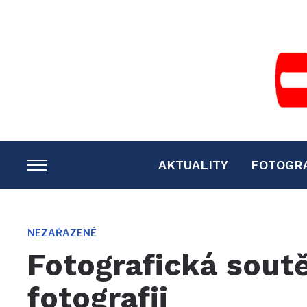
AKTUALITY
FOTOGR
TOGGLE
SIDEBAR
&
NAVIGATION
NEZAŘAZENÉ
Fotografická soutě
fotografii