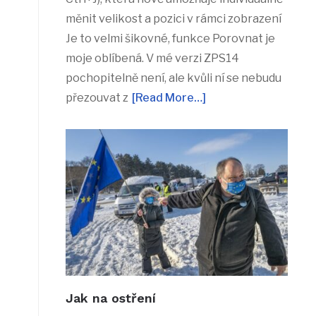
měnit velikost a pozici v rámci zobrazení
Je to velmi šikovné, funkce Porovnat je
moje oblíbená. V mé verzi ZPS14
pochopitelně není, ale kvůli ní se nebudu
přezouvat z
[Read More…]
Jak na ostření