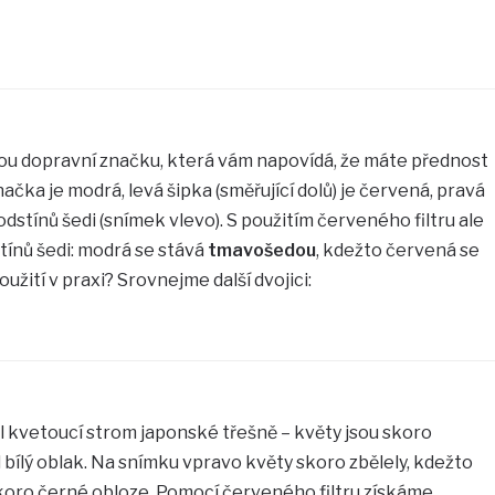
ou dopravní značku, která vám napovídá, že máte přednost
načka je modrá, levá šipka (směřující dolů) je červená, pravá
odstínů šedi (snímek vlevo). S použitím červeného filtru ale
tínů šedi: modrá se stává
tmavošedou
, kdežto červená se
užití v praxi? Srovnejme další dvojici:
il kvetoucí strom japonské třešně – květy jsou skoro
bílý oblak. Na snímku vpravo květy skoro zbělely, kdežto
skoro černé obloze. Pomocí červeného filtru získáme