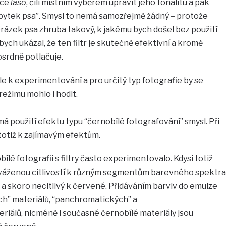
kce
laso
, čili místním výběrem upravit jeho tonalitu a pak
bytek psa”. Smysl to nemá samozřejmě žádný – protože
brázek psa zhruba takový, k jakému bych došel bez použití
 abych ukázal, že ten filtr je skutečně efektivní a kromě
osrdně potlačuje.
e k experimentování a pro určitý typ fotografie by se
 režimu mohlo i hodit.
á použití efektu typu “černobílé fotografování” smysl. Při
 totiž k zajímavým efektům.
ílé fotografii s filtry často experimentovalo. Kdysi totiž
yváženou citlivostí k různým segmentům barevného spektra
 a skoro necitlivý k červené. Přidáváním barviv do emulze
h” materiálů, “panchromatických” a
iálů, nicméně i současné černobílé materiály jsou