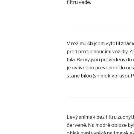
filtru vede.
V režimu
čb
jsem vyfotil znám
před protijedoucími vozidly. Z
bílá. Barvy jsou převedeny do 
je ovlivněno převedení do ods
stane bílou (snímek vpravo). Po
Levý snímek bez filtru zachyt
červené. Na modré obloze byl 
oblak nyní vyniká na tmavé, 