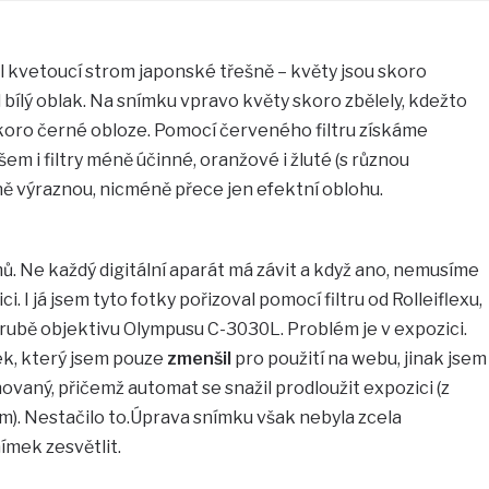
il kvetoucí strom japonské třešně – květy jsou skoro
bílý oblak. Na snímku vpravo květy skoro zbělely, kdežto
skoro černé obloze. Pomocí červeného filtru získáme
em i filtry méně účinné, oranžové i žluté (s různou
ně výraznou, nicméně přece jen efektní oblohu.
mů. Ne každý digitální aparát má závit a když ano, nemusíme
ici. I já jsem tyto fotky pořizoval pomocí filtru od Rolleiflexu,
obrubě objektivu Olympusu C-3030L. Problém je v expozici.
ek, který jsem pouze
zmenšil
pro použití na webu, jinak jsem
ovaný, přičemž automat se snažil prodloužit expozici (z
trem). Nestačilo to.Úprava snímku však nebyla zcela
ímek zesvětlit.