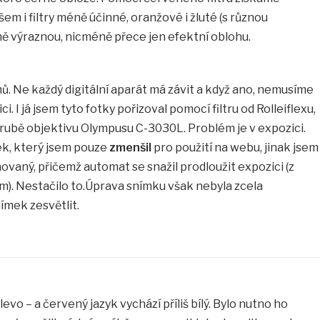
em i filtry méně účinné, oranžové i žluté (s různou
ně výraznou, nicméně přece jen efektní oblohu.
mů. Ne každý digitální aparát má závit a když ano, nemusíme
ici. I já jsem tyto fotky pořizoval pomocí filtru od Rolleiflexu,
obrubě objektivu Olympusu C-3030L. Problém je v expozici.
ek, který jsem pouze
zmenšil
pro použití na webu, jinak jsem
ovaný, přičemž automat se snažil prodloužit expozici (z
trem). Nestačilo to.Úprava snímku však nebyla zcela
ímek zesvětlit.
evo – a červený jazyk vychází příliš bílý. Bylo nutno ho