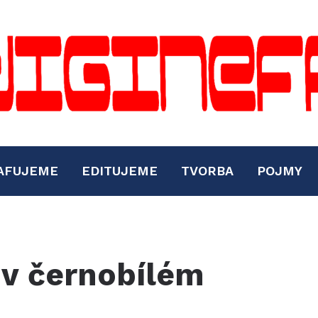
AFUJEME
EDITUJEME
TVORBA
POJMY
y v černobílém