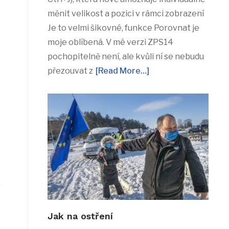
měnit velikost a pozici v rámci zobrazení
Je to velmi šikovné, funkce Porovnat je
moje oblíbená. V mé verzi ZPS14
pochopitelně není, ale kvůli ní se nebudu
přezouvat z
[Read More…]
Jak na ostření