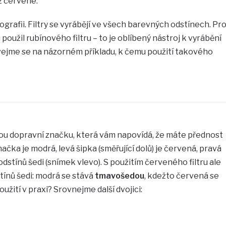
ž červené.
otografii. Filtry se vyrábějí ve všech barevných odstínech. Pr
oužil rubínového filtru – to je oblíbený nástroj k vyrábění
vejme se na názorném příkladu, k čemu použití takového
ou dopravní značku, která vám napovídá, že máte přednost
načka je modrá, levá šipka (směřující dolů) je červená, pravá
odstínů šedi (snímek vlevo). S použitím červeného filtru ale
tínů šedi: modrá se stává
tmavošedou
, kdežto červená se
užití v praxi? Srovnejme další dvojici: