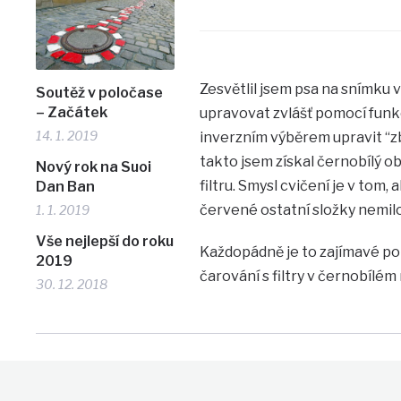
Zesvětlil jsem psa na snímku vl
Soutěž v poločase
– Začátek
upravovat zvlášť pomocí fun
14. 1. 2019
inverzním výběrem upravit “z
takto jsem získal černobílý o
Nový rok na Suoi
filtru. Smysl cvičení je v tom,
Dan Ban
červené ostatní složky nemil
1. 1. 2019
Vše nejlepší do roku
Každopádně je to zajímavé pol
2019
čarování s filtry v černobílém
30. 12. 2018