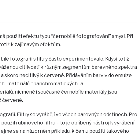
á použití efektu typu “černobílé fotografování” smysl. Při
 totiž k zajímavým efektům.
ílé fotografii s filtry často experimentovalo. Kdysi totiž
yváženou citlivostí k různým segmentům barevného spektra
 a skoro necitlivý k červené. Přidáváním barviv do emulze
h” materiálů, “panchromatických” a
iálů, nicméně i současné černobílé materiály jsou
ž červené.
otografii. Filtry se vyrábějí ve všech barevných odstínech. Pr
oužil rubínového filtru – to je oblíbený nástroj k vyrábění
vejme se na názorném příkladu, k čemu použití takového