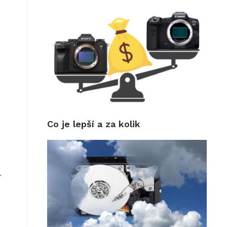
Co je lepší a za kolik
.