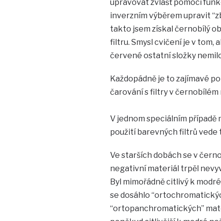
upravovat zvlášť pomocí fun
inverzním výběrem upravit “z
takto jsem získal černobílý o
filtru. Smysl cvičení je v tom,
červené ostatní složky nemil
Každopádně je to zajímavé pol
čarování s filtry v černobílém
V jednom speciálním případě m
použití barevných filtrů vede
Ve starších dobách se v černob
negativní materiál trpěl nev
Byl mimořádně citlivý k modré
se dosáhlo “ortochromatickýc
“ortopanchromatických” mater