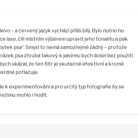
evo – a červený jazyk vychází příliš bílý. Bylo nutno ho
kce
laso
, čili místním výběrem upravit jeho tonalitu a pak
bytek psa”. Smysl to nemá samozřejmě žádný – protože
brázek psa zhruba takový, k jakému bych došel bez použití
 abych ukázal, že ten filtr je skutečně efektivní a kromě
osrdně potlačuje.
e k experimentování a pro určitý typ fotografie by se
 režimu mohlo i hodit.