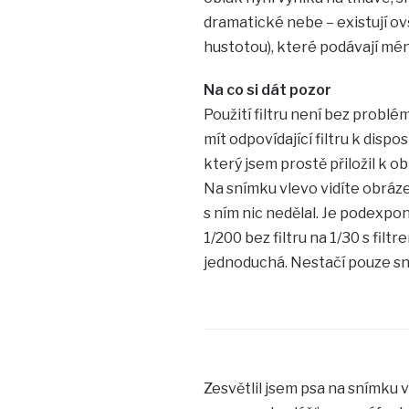
dramatické nebe – existují ovš
hustotou), které podávají mé
Na co si dát pozor
Použití filtru není bez problé
mít odpovídající filtru k dispos
který jsem prostě přiložil k 
Na snímku vlevo vidíte obráz
s ním nic nedělal. Je podexpon
1/200 bez filtru na 1/30 s fil
jednoduchá. Nestačí pouze sn
Zesvětlil jsem psa na snímku vl