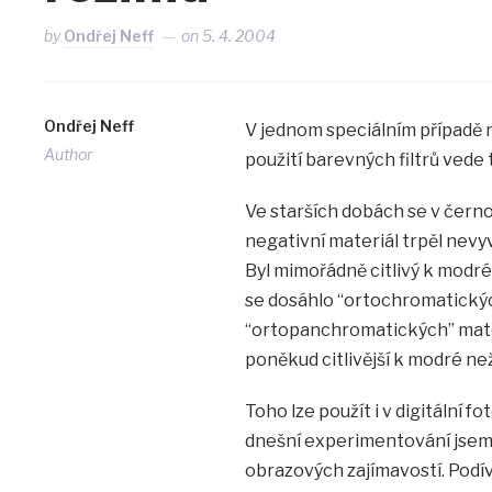
by
Ondřej Neff
on
5. 4. 2004
Ondřej Neff
V jednom speciálním případě m
Author
použití barevných filtrů vede
Ve starších dobách se v černob
negativní materiál trpěl nev
Byl mimořádně citlivý k modré
se dosáhlo “ortochromatickýc
“ortopanchromatických” mater
poněkud citlivější k modré ne
Toho lze použít i v digitální f
dnešní experimentování jsem p
obrazových zajímavostí. Podí