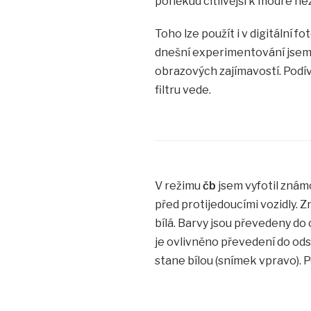
poněkud citlivější k modré ne
Toho lze použít i v digitální f
dnešní experimentování jsem p
obrazových zajímavostí. Podí
filtru vede.
V režimu
čb
jsem vyfotil znám
před protijedoucími vozidly. Z
bílá. Barvy jsou převedeny do 
je ovlivněno převedení do ods
stane bílou (snímek vpravo). Po