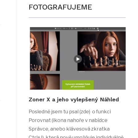
FOTOGRAFUJEME
Zoner X a jeho vylepšený Náhled
Posledně jsem tu psal (zde) o funkci
Porovnat (ikona nahoře v nabídce
Správce, anebo klávesová zkratka
Ctrl+J), která nově umožňuje individuálně