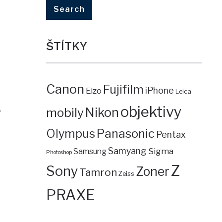
ŠTÍTKY
Canon
Fujifilm
iPhone
Eizo
Leica
objektivy
.
mobily
Nikon
Panasonic
Olympus
Pentax
Samyang
Sigma
Samsung
Photoshop
Z
Sony
Zoner
Tamron
Zeiss
o
PRAXE