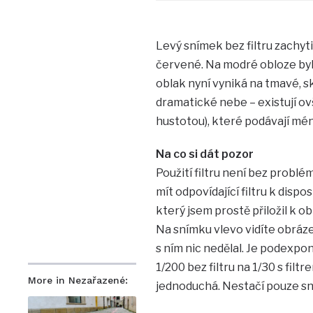
Levý snímek bez filtru zachyt
červené. Na modré obloze byl 
oblak nyní vyniká na tmavé, 
dramatické nebe – existují ovš
hustotou), které podávají mé
Na co si dát pozor
Použití filtru není bez problé
mít odpovídající filtru k dispos
který jsem prostě přiložil k 
Na snímku vlevo vidíte obráz
s ním nic nedělal. Je podexpon
1/200 bez filtru na 1/30 s fil
More in Nezařazené:
jednoduchá. Nestačí pouze sn