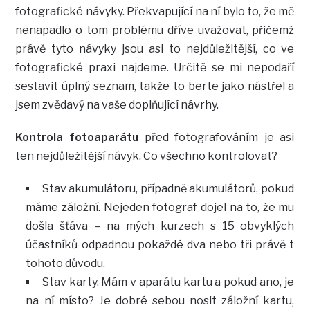
fotografické návyky. Překvapující na ní bylo to, že mě
nenapadlo o tom problému dříve uvažovat, přičemž
právě tyto návyky jsou asi to nejdůležitější, co ve
fotografické praxi najdeme. Určitě se mi nepodaří
sestavit úplný seznam, takže to berte jako nástřel a
jsem zvědavý na vaše doplňující návrhy.
Kontrola fotoaparátu
před fotografováním je asi
ten nejdůležitější návyk. Co všechno kontrolovat?
Stav akumulátoru, případně akumulátorů, pokud
máme záložní. Nejeden fotograf dojel na to, že mu
došla šťáva – na mých kurzech s 15 obvyklých
účastníků odpadnou pokaždé dva nebo tři právě t
tohoto důvodu.
Stav karty. Mám v aparátu kartu a pokud ano, je
na ní místo? Je dobré sebou nosit záložní kartu,