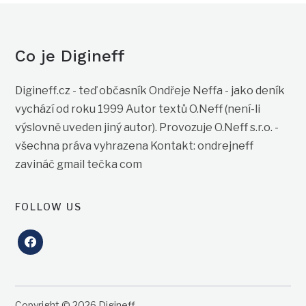
Co je Digineff
Digineff.cz - teď občasník Ondřeje Neffa - jako deník
vychází od roku 1999 Autor textů O.Neff (není-li
výslovně uveden jiný autor). Provozuje O.Neff s.r.o. -
všechna práva vyhrazena Kontakt: ondrejneff
zavináč gmail tečka com
FOLLOW US
facebook
Copyright © 2026 Digineff