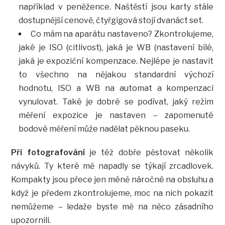
například v peněžence. Naštěstí jsou karty stále
dostupnější cenově, čtyřgigová stojí dvanáct set.
Co mám na aparátu nastaveno? Zkontrolujeme,
jaké je ISO (citlivost), jaká je WB (nastavení bílé,
jaká je expoziční kompenzace. Nejlépe je nastavit
to všechno na nějakou standardní výchozí
hodnotu, ISO a WB na automat a kompenzaci
vynulovat. Také je dobré se podívat, jaký režim
měření expozice je nastaven – zapomenuté
bodové měření může nadělat pěknou paseku.
Při fotografování
je též dobře pěstovat několik
návyků. Ty které mě napadly se týkají zrcadlovek.
Kompakty jsou přece jen méně náročné na obsluhu a
když je předem zkontrolujeme, moc na nich pokazit
nemůžeme – ledaže byste mě na něco zásadního
upozornili.