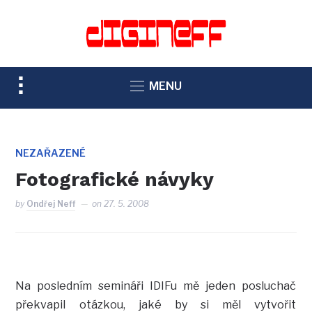
TOGGLE
MENU
SIDEBAR
&
NAVIGATION
NEZAŘAZENÉ
Fotografické návyky
by
Ondřej Neff
on
27. 5. 2008
Na posledním semináři IDIFu mě jeden posluchač
překvapil otázkou, jaké by si měl vytvořit