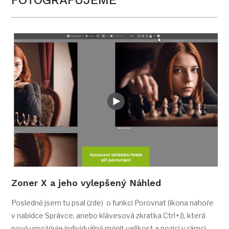
FOTOGRAFUJEME
Zoner X a jeho vylepšený Náhled
Posledně jsem tu psal (zde) o funkci Porovnat (ikona nahoře
v nabídce Správce, anebo klávesová zkratka Ctrl+J), která
nově umožňuje individuálně měnit velikost a pozici v rámci