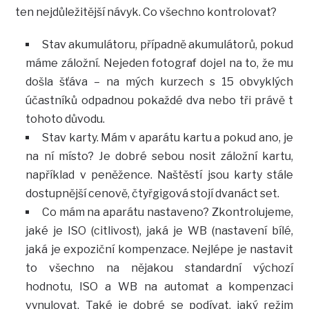
ten nejdůležitější návyk. Co všechno kontrolovat?
Stav akumulátoru, případně akumulátorů, pokud
máme záložní. Nejeden fotograf dojel na to, že mu
došla šťáva – na mých kurzech s 15 obvyklých
účastníků odpadnou pokaždé dva nebo tři právě t
tohoto důvodu.
Stav karty. Mám v aparátu kartu a pokud ano, je
na ní místo? Je dobré sebou nosit záložní kartu,
například v peněžence. Naštěstí jsou karty stále
dostupnější cenově, čtyřgigová stojí dvanáct set.
Co mám na aparátu nastaveno? Zkontrolujeme,
jaké je ISO (citlivost), jaká je WB (nastavení bílé,
jaká je expoziční kompenzace. Nejlépe je nastavit
to všechno na nějakou standardní výchozí
hodnotu, ISO a WB na automat a kompenzaci
vynulovat. Také je dobré se podívat, jaký režim