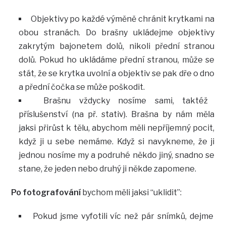
Objektivy po každé výměně chránit krytkami na
obou stranách. Do brašny ukládejme objektivy
zakrytým bajonetem dolů, nikoli přední stranou
dolů. Pokud ho ukládáme přední stranou, může se
stát, že se krytka uvolní a objektiv se pak dře o dno
a přední čočka se může poškodit.
Brašnu vždycky nosíme sami, taktéž
příslušenství (na př. stativ). Brašna by nám měla
jaksi přirůst k tělu, abychom měli nepříjemný pocit,
když ji u sebe nemáme. Když si navykneme, že ji
jednou nosíme my a podruhé někdo jiný, snadno se
stane, že jeden nebo druhý ji někde zapomene.
Po fotografování
bychom měli jaksi “uklidit”:
Pokud jsme vyfotili víc než pár snímků, dejme