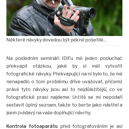
Některé návyky dovedou být pěkně pošetilé…
Na posledním semináři IDIFu mě jeden posluchač
překvapil otázkou, jaké by si měl vytvořit
fotografické návyky. Překvapující na ní bylo to, že mě
nenapadlo o tom problému dříve uvažovat, přičemž
právě tyto návyky jsou asi to nejdůležitější, co ve
fotografické praxi najdeme. Určitě se mi nepodaří
sestavit úplný seznam, takže to berte jako nástřel a
jsem zvědavý na vaše doplňující návrhy.
Kontrola fotoaparátu
před fotografováním je asi