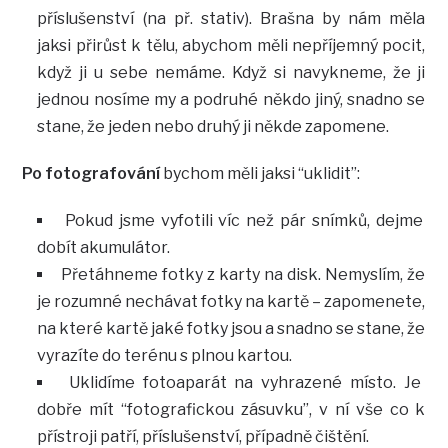
příslušenství (na př. stativ). Brašna by nám měla
jaksi přirůst k tělu, abychom měli nepříjemný pocit,
když ji u sebe nemáme. Když si navykneme, že ji
jednou nosíme my a podruhé někdo jiný, snadno se
stane, že jeden nebo druhý ji někde zapomene.
Po fotografování
bychom měli jaksi “uklidit”:
Pokud jsme vyfotili víc než pár snímků, dejme
dobít akumulátor.
Přetáhneme fotky z karty na disk. Nemyslím, že
je rozumné nechávat fotky na kartě – zapomenete,
na které kartě jaké fotky jsou a snadno se stane, že
vyrazíte do terénu s plnou kartou.
Uklidíme fotoaparát na vyhrazené místo. Je
dobře mít “fotografickou zásuvku”, v ní vše co k
přístroji patří, příslušenství, případně čištění.