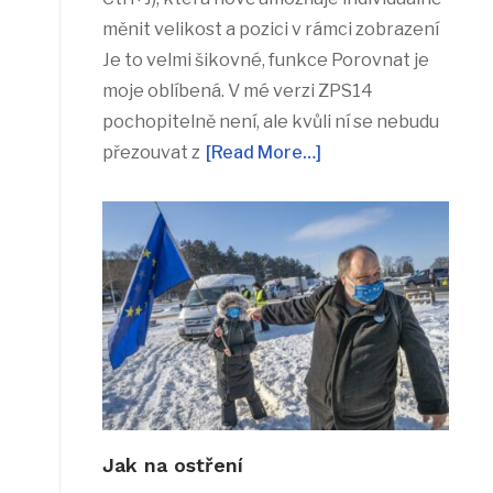
měnit velikost a pozici v rámci zobrazení
Je to velmi šikovné, funkce Porovnat je
moje oblíbená. V mé verzi ZPS14
pochopitelně není, ale kvůli ní se nebudu
přezouvat z
[Read More…]
Jak na ostření