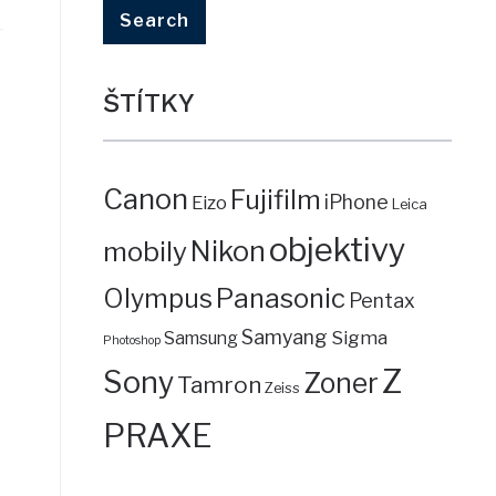
ŠTÍTKY
Canon
Fujifilm
iPhone
Eizo
Leica
objektivy
mobily
Nikon
Panasonic
Olympus
Pentax
Samyang
Sigma
Samsung
Photoshop
Z
Sony
Zoner
Tamron
Zeiss
PRAXE