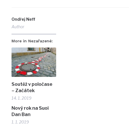
Ondřej Neff
Author
More in Nezařazené:
Soutěž v poločase
– Začátek
14. 1. 2019
Nový rok na Suoi
Dan Ban
1. 1. 2019