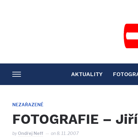
AKTUALITY
FOTOGR
TOGGLE
SIDEBAR
&
NAVIGATION
NEZAŘAZENÉ
FOTOGRAFIE – Jiří
by
Ondřej Neff
on
8. 11. 2007