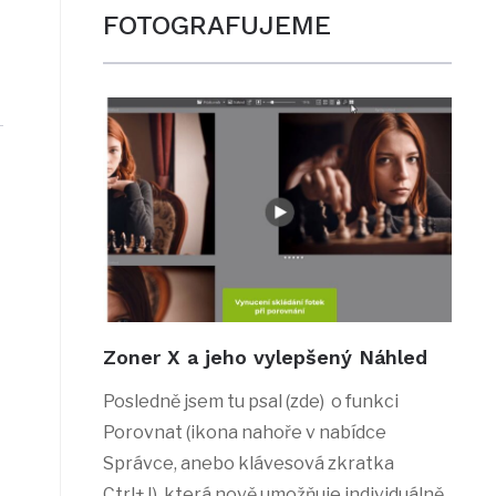
FOTOGRAFUJEME
Zoner X a jeho vylepšený Náhled
Posledně jsem tu psal (zde) o funkci
Porovnat (ikona nahoře v nabídce
Správce, anebo klávesová zkratka
Ctrl+J), která nově umožňuje individuálně