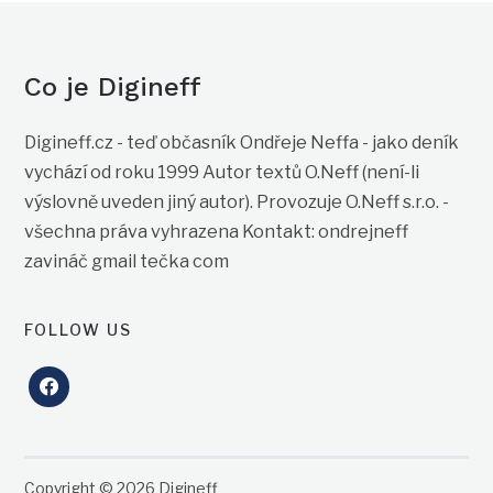
Co je Digineff
Digineff.cz - teď občasník Ondřeje Neffa - jako deník
vychází od roku 1999 Autor textů O.Neff (není-li
výslovně uveden jiný autor). Provozuje O.Neff s.r.o. -
všechna práva vyhrazena Kontakt: ondrejneff
zavináč gmail tečka com
FOLLOW US
facebook
Copyright © 2026 Digineff