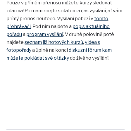
Pouze v přímém přenosu můžete kurzy sledovat
zdarma! Poznamenejte si datum a čas vysílání, ať vám
přímý přenos neuteče. Vysílání poběží v
tomto
přehrávači
. Pod ním najdete a
popis aktuálního
pořadu
a
program vysílání
. V druhé polovině poté
najdete
seznam již hotových kurzů
,
videa s
fotopořady
a úplně na konci
diskuzní fórum kam
můžete pokládat své otázky
do živého vysílání.