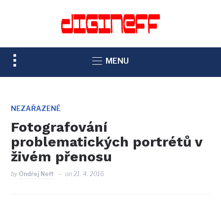
TOGGLE
MENU
SIDEBAR
&
NAVIGATION
NEZAŘAZENÉ
Fotografování
problematických portrétů v
živém přenosu
by
Ondřej Neff
on
21. 4. 2016