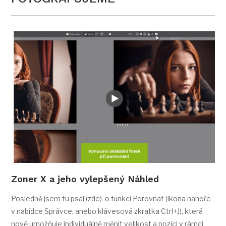
Zoner X a jeho vylepšený Náhled
Posledně jsem tu psal (zde) o funkci Porovnat (ikona nahoře
v nabídce Správce, anebo klávesová zkratka Ctrl+J), která
nově umožňuje individuálně měnit velikost a pozici v rámci