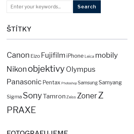
ŠTÍTKY
Canon
mobily
Fujifilm
iPhone
Eizo
Leica
objektivy
Nikon
Olympus
Panasonic
Pentax
Samyang
Samsung
Photoshop
Z
Sony
Zoner
Tamron
Sigma
Zeiss
PRAXE
FOTOGRAFUJEME