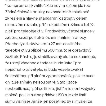
“kompromisní kvalitu”. Zde nevím, o čem jde řeč.
Žádné fialové kontury, nezbadatelné soudkové
zkreslení a hlavně, standardní ostrost v celém
clonovém rozsahu při širokoúhlém režimu a totéž
platí pro teleobjektiv. Protisvětlo, včetně slunce v
záběru, snáší perfektně s minimálními reflexy.
Přechody od ekvivalentu 27 mm do silného
teleobjektivu blízkému 500 mm, to je opravdový
zážitek. Přístroj je stabilizovaný, ale to neznamená,
že ustojí všechno a tady asi bude úskalí pro
nejednoho uživatele, až bude vesele cvakat
šedesátinou při plném vyzoomování a pak se bude
divit, že snímky nejsou ostré. Stabilizace
nestabilizace, “pětisetina to jistí” a to není vždycky
možné. pak je nutno přidávat ISO a je zde limit
šumu(viz níže). Jenže jen pošetilec by si myslel, že