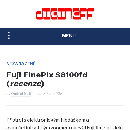
TOGGLE
MENU
SIDEBAR
&
NAVIGATION
NEZAŘAZENÉ
Fuji FinePix S8100fd
(
recenze
)
by
Ondřej Neff
on
20. 3. 2008
Přístroj s elektronickým hledáčkem a
osmnáctinásobným zoomem navýšil Fujifilm z modelu