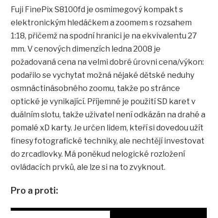
Fuji FinePix S8100fd je osmimegový kompakt s
elektronickým hledáčkem a zoomem s rozsahem
1:18, přičemž na spodní hranici je na ekvivalentu 27
mm. V cenových dimenzích ledna 2008 je
požadovaná cena na velmi dobré úrovni cena/výkon:
podařilo se vychytat možná nějaké dětské neduhy
osmnáctinásobného zoomu, takže po stránce
optické je vynikající. Příjemné je použití SD karet v
duálním slotu, takže uživatel není odkázán na drahé a
pomalé xD karty. Je určen lidem, kteří si dovedou užít
finesy fotografické techniky, ale nechtějí investovat
do zrcadlovky. Má poněkud nelogické rozložení
ovládacích prvků, ale lze si na to zvyknout.
Pro a proti: