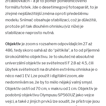
zrcadlovkách – a je to poměr pohlednicového
formátu fotek. Jde o desetimegový fotoaparát, to je
zřejmě nejdůležitější změna oproti předešlému
modelu. Snímač obsahuje stabilizaci, což je důležité,
protože při tak dlouhém ohnisku (viz níže) je
stabilizace naprosto nutná.
Objektiv
je zoom s rozsahem odpovídajícím 27 až
486, tedy skoro sahá až do “pětikila”, a to od příjemně
širokoúhlého objektivu. Je to skutečně absolutně
univerzální objektiv se světelností F 2.8 až 4.5, čili
úbytek světelnosti na druhém extrému ohniska je o
něco nad 1 EV. Lze použít i digitální zoom, ale
nedomnívám se, že by to mělo nějaký valný smysl.
Objektiv ostří od 70 cm, v makru od 1 cm. Objektiv je
podobný objektivu Olympusu SP560UZ jako vejce
vejci, a také z jiných prvků lze soudit, že přístroje jsou