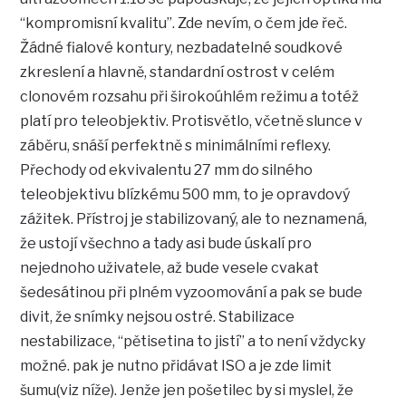
“kompromisní kvalitu”. Zde nevím, o čem jde řeč.
Žádné fialové kontury, nezbadatelné soudkové
zkreslení a hlavně, standardní ostrost v celém
clonovém rozsahu při širokoúhlém režimu a totéž
platí pro teleobjektiv. Protisvětlo, včetně slunce v
záběru, snáší perfektně s minimálními reflexy.
Přechody od ekvivalentu 27 mm do silného
teleobjektivu blízkému 500 mm, to je opravdový
zážitek. Přístroj je stabilizovaný, ale to neznamená,
že ustojí všechno a tady asi bude úskalí pro
nejednoho uživatele, až bude vesele cvakat
šedesátinou při plném vyzoomování a pak se bude
divit, že snímky nejsou ostré. Stabilizace
nestabilizace, “pětisetina to jistí” a to není vždycky
možné. pak je nutno přidávat ISO a je zde limit
šumu(viz níže). Jenže jen pošetilec by si myslel, že