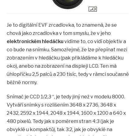
Je to digitální EVF zrcadlovka, to znamená, že se
chová jako zrcadlovka v tom smyslu, že v jeho
elektronickém hledáčku
vidíme to, co vidí objektiv a
co bude na snímku. Samozřejmě, že lze přepínat mezi
zobrazením v hledáčku (pak přikládáme k hledáčku
oko), anebo na zobrazení na displeji LCD. Ten má
úhlopříčku 2,5 palců a 230 tisíc, tedy v rámci současné
běžné normy.
Snímač je CCD 1/2,3 “, je tedy jiný než v modelu 8000.
Vytváří snímky s rozlišením 3648 x 2736, 3648 x
2432, 2592 x 1944, 2048 x 1944, 1600 x 1200 a 640 x
480 pixelů. Tedy jak s poměrem stran 4:3 (jak je
obvyklé u kompaktů), tak 3:2, jak je obvyklé na