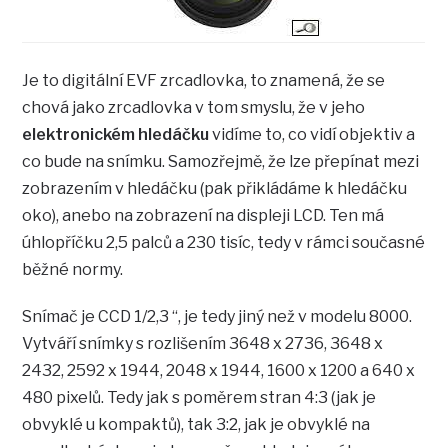
Je to digitální EVF zrcadlovka, to znamená, že se
chová jako zrcadlovka v tom smyslu, že v jeho
elektronickém hledáčku
vidíme to, co vidí objektiv a
co bude na snímku. Samozřejmě, že lze přepínat mezi
zobrazením v hledáčku (pak přikládáme k hledáčku
oko), anebo na zobrazení na displeji LCD. Ten má
úhlopříčku 2,5 palců a 230 tisíc, tedy v rámci současné
běžné normy.
Snímač je CCD 1/2,3 “, je tedy jiný než v modelu 8000.
Vytváří snímky s rozlišením 3648 x 2736, 3648 x
2432, 2592 x 1944, 2048 x 1944, 1600 x 1200 a 640 x
480 pixelů. Tedy jak s poměrem stran 4:3 (jak je
obvyklé u kompaktů), tak 3:2, jak je obvyklé na