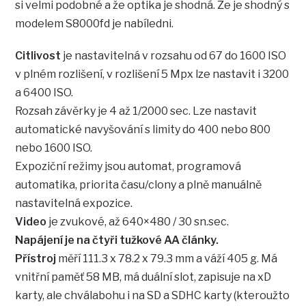
si velmi podobné a že optika je shodná. Že je shodný s
modelem S8000fd je nabíledni.
Citlivost
je nastavitelná v rozsahu od 67 do 1600 ISO
v plném rozlišení, v rozlišení 5 Mpx lze nastavit i 3200
a 6400 ISO.
Rozsah závěrky je 4 až 1/2000 sec. Lze nastavit
automatické navyšování s limity do 400 nebo 800
nebo 1600 ISO.
Expoziční režimy jsou automat, programová
automatika, priorita času/clony a plně manuálně
nastavitelná expozice.
Video
je zvukové, až 640×480 / 30 sn.sec.
Napájení je na čtyři tužkové AA články.
Přístroj
měří 111.3 x 78.2 x 79.3 mm a váží 405 g. Má
vnitřní paměť 58 MB, má duální slot, zapisuje na xD
karty, ale chválabohu i na SD a SDHC karty (kteroužto