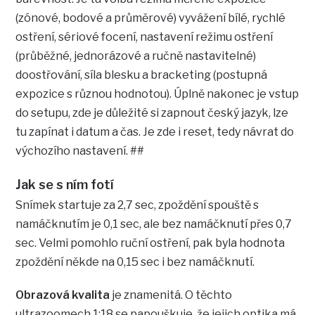
(zónové, bodové a průměrové) vyvážení bílé, rychlé
ostření, sériové focení, nastavení režimu ostření
(průběžné, jednorázové a ručně nastavitelné)
doostřování, síla blesku a bracketing (postupná
expozice s různou hodnotou). Úplně nakonec je vstup
do setupu, zde je důležité si zapnout český jazyk, lze
tu zapínat i datum a čas. Je zde i reset, tedy návrat do
výchozího nastavení. ##
Jak se s ním fotí
Snímek startuje za 2,7 sec, zpoždění spouště s
namáčknutím je 0,1 sec, ale bez namáčknutí přes 0,7
sec. Velmi pomohlo ruční ostření, pak byla hodnota
zpoždění někde na 0,15 sec i bez namáčknutí.
Obrazová kvalita
je znamenitá. O těchto
ultrazoomech 1:18 se papouškuje, že jejich optika má