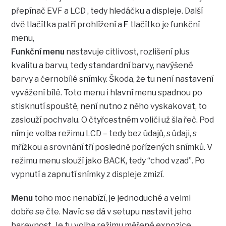
přepínač EVF a LCD , tedy hledáčku a displeje. Další
dvě tlačítka patří prohlížení a
F
tlačítko je funkční
menu,
Funkční menu
nastavuje citlivost, rozlišení plus
kvalitu a barvu, tedy standardní barvy, navýšené
barvy a černobílé snímky. Škoda, že tu není nastavení
vyvážení bílé. Toto menu i hlavní menu spadnou po
stisknutí spouště, není nutno z něho vyskakovat, to
zaslouží pochvalu. O čtyřcestném voliči už šla řeč. Pod
ním je volba režimu LCD – tedy bez údajů, s údaji, s
mřížkou a srovnání tří posledně pořízených snímků. V
režimu menu slouží jako BACK, tedy “chod vzad”. Po
vypnutí a zapnutí snímky z displeje zmizí.
Menu
toho moc nenabízí, je jednoduché a velmi
dobře se čte. Navíc se dá v setupu nastavit jeho
barevnost. Je tu volba režimu měřené expozice