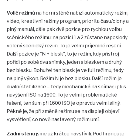
Volič režimů
na horní stěně nabízí automatický režim,
video, kreativní režimy program, priorita času/clony a
plný manuál, dále pak dvě pozice pro rychlou volbu
scénického režimu: na pozici 1 a 2 zůstane naposledy
volený scénický režim. To je velmi příjemné řešení.
Další pozice je “N + blesk”, to je režim, kdy přístroj
pořídí po sobě dva snímky, jeden s bleskem a druhý
bez blesku. Bohužel ten blesk je ve full režimu, tedy
na plný výkon. Režim N je bez blesku. Další režim je
duální stabilizace – tedy mechanická na snímači plus
navýšení ISO na 1600. To je velmi problematické
řešení, ten šum při 1600 ISO je opravdu velmi silný.
Pěkné je, že při změně režimu se na displeji objeví
vysvětlení, co nově nastavený režim umí.
Zadní stěnu
jsme už krátce navštívili. Pod hranou je