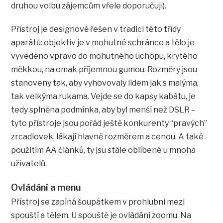
druhou volbu zájemcům vřele doporučuji).
Přístroj je designově řešen v tradici této třídy
aparátů: objektiv je v mohutné schránce a tělo je
vyvedeno vpravo do mohutného úchopu, krytého
měkkou, na omak příjemnou gumou. Rozměry jsou
stanoveny tak, aby vyhovovaly lidem jak s malýma,
tak velkýma rukama. Vejde se do kapsy kabátu, je
tedy splněna podmínka, aby byl menší než DSLR –
tyto přístroje jsou pořád ještě konkurenty “pravých”
zrcadlovek, lákají hlavně rozměrem a cenou. A také
použitím AA článků, ty jsu stále oblíbené u mnoha
uživatelů.
Ovládání a menu
Přístroj se zapíná šoupátkem v prohlubni mezi
spouští a tělem. U spouště je ovládání zoomu. Na