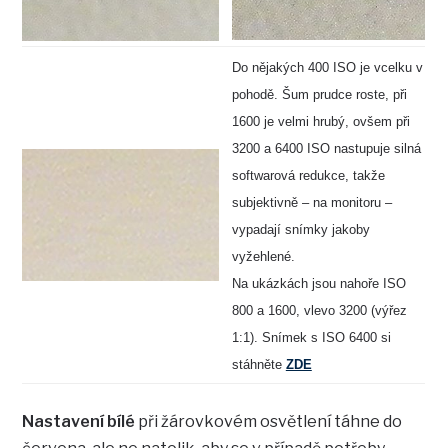
Do nějakých 400 ISO je vcelku v
pohodě. Šum prudce roste, při
1600 je velmi hrubý, ovšem při
3200 a 6400 ISO nastupuje silná
softwarová redukce, takže
subjektivně – na monitoru –
vypadají snímky jakoby
vyžehlené.
Na ukázkách jsou nahoře ISO
800 a 1600, vlevo 3200 (výřez
1:1). Snímek s ISO 6400 si
stáhněte
ZDE
Nastavení bílé
při žárovkovém osvětlení táhne do