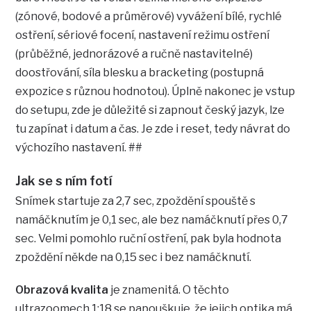
(zónové, bodové a průměrové) vyvážení bílé, rychlé
ostření, sériové focení, nastavení režimu ostření
(průběžné, jednorázové a ručně nastavitelné)
doostřování, síla blesku a bracketing (postupná
expozice s různou hodnotou). Úplně nakonec je vstup
do setupu, zde je důležité si zapnout český jazyk, lze
tu zapínat i datum a čas. Je zde i reset, tedy návrat do
výchozího nastavení. ##
Jak se s ním fotí
Snímek startuje za 2,7 sec, zpoždění spouště s
namáčknutím je 0,1 sec, ale bez namáčknutí přes 0,7
sec. Velmi pomohlo ruční ostření, pak byla hodnota
zpoždění někde na 0,15 sec i bez namáčknutí.
Obrazová kvalita
je znamenitá. O těchto
ultrazoomech 1:18 se papouškuje, že jejich optika má