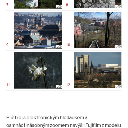
7
8
9
10
11
12
Přístroj s elektronickým hledáčkem a
osmnáctinásobným zoomem navýšil Fujifilm z modelu