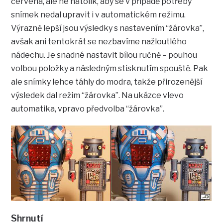
červena, ale ne natolik, aby se v případě potřeby
snímek nedal upravit i v automatickém režimu.
Výrazně lepší jsou výsledky s nastavením “žárovka”,
avšak ani tentokrát se nezbavíme nažloutlého
nádechu. Je snadné nastavit bílou ručně – pouhou
volbou položky a následným stisknutím spouště. Pak
ale snímky lehce táhly do modra, takže přirozenější
výsledek dal režim “žárovka”. Na ukázce vlevo
automatika, vpravo předvolba “žárovka”.
Shrnutí