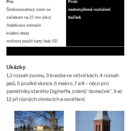
Pro:
Proti:
Širokorozsahový zoom se
nedomyšlené rozložení
začátkem na 27 mm (ekv)
tlačítek
Stabilizace snímače
kvalitní obraz
možnost použít karty řady SD
Ukázky
:
1,2 rozsah zoomu, 3 kresba ve větvičkách, 4 rozsah
jasů, 5 prudké slunce, 6 makro, 7 a 8 – něco pro
pamětníky starého Digineffa, známý “domeček”, 9 až
12 při různých ohniscích a osvětlení.