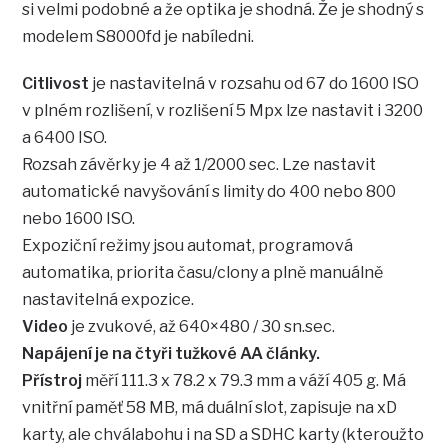
si velmi podobné a že optika je shodná. Že je shodný s
modelem S8000fd je nabíledni.
Citlivost
je nastavitelná v rozsahu od 67 do 1600 ISO
v plném rozlišení, v rozlišení 5 Mpx lze nastavit i 3200
a 6400 ISO.
Rozsah závěrky je 4 až 1/2000 sec. Lze nastavit
automatické navyšování s limity do 400 nebo 800
nebo 1600 ISO.
Expoziční režimy jsou automat, programová
automatika, priorita času/clony a plně manuálně
nastavitelná expozice.
Video
je zvukové, až 640×480 / 30 sn.sec.
Napájení je na čtyři tužkové AA články.
Přístroj
měří 111.3 x 78.2 x 79.3 mm a váží 405 g. Má
vnitřní paměť 58 MB, má duální slot, zapisuje na xD
karty, ale chválabohu i na SD a SDHC karty (kteroužto