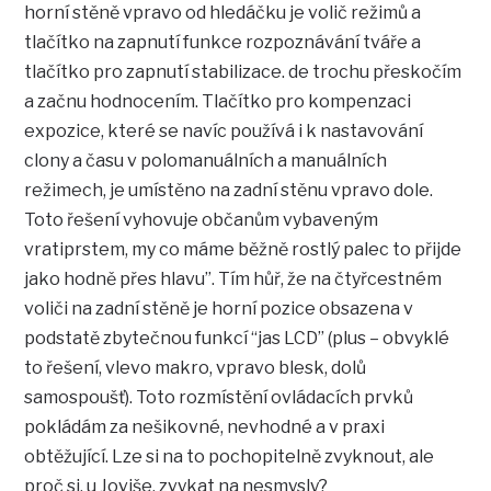
horní stěně vpravo od hledáčku je volič režimů a
tlačítko na zapnutí funkce rozpoznávání tváře a
tlačítko pro zapnutí stabilizace. de trochu přeskočím
a začnu hodnocením. Tlačítko pro kompenzaci
expozice, které se navíc používá i k nastavování
clony a času v polomanuálních a manuálních
režimech, je umístěno na zadní stěnu vpravo dole.
Toto řešení vyhovuje občanům vybaveným
vratiprstem, my co máme běžně rostlý palec to přijde
jako hodně přes hlavu”. Tím hůř, že na čtyřcestném
voliči na zadní stěně je horní pozice obsazena v
podstatě zbytečnou funkcí “jas LCD” (plus – obvyklé
to řešení, vlevo makro, vpravo blesk, dolů
samospoušť). Toto rozmístění ovládacích prvků
pokládám za nešikovné, nevhodné a v praxi
obtěžující. Lze si na to pochopitelně zvyknout, ale
proč si, u Joviše, zvykat na nesmysly?