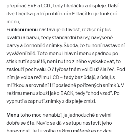
přepínač EVF a LCD , tedy hledáčku a displeje. Další
dvě tlačítka patří prohlížení a
F
tlačítko je funkční
menu,
Funkční menu
nastavuje citlivost, rozlišení plus
kvalitu a barvu, tedy standardní barvy, navýšené
barvy a černobílé snímky. Škoda, že tu není nastavení
vyvážení bílé. Toto menu i hlavní menu spadnou po
stisknutí spouště, není nutno z něho vyskakovat, to
zaslouží pochvalu. O čtyřcestném voliči už šla řeč. Pod
ním je volba režimu LCD – tedy bez údajů, s údaji, s
mřížkou a srovnání tří posledně pořízených snímků. V
režimu menu slouží jako BACK, tedy “chod vzad”. Po
vypnutí a zapnutí snímky z displeje zmizí.
Menu
toho moc nenabízí, je jednoduché a velmi
dobře se čte. Navíc se dá v setupu nastavit jeho
barevnost. Je tu volba režimu měřené expozice