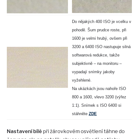
Do nějakých 400 ISO je vcelku v
pohodě. Šum prudce roste, při
1600 je velmi hrubý, ovšem při
3200 a 6400 ISO nastupuje silná
softwarová redukce, takže
subjektivně – na monitoru –
vypadají snímky jakoby
vyžehlené.
Na ukázkách jsou nahoře ISO
800 a 1600, vlevo 3200 (výřez
1:1). Snímek s ISO 6400 si
stáhněte
ZDE
Nastavení bílé
při žárovkovém osvětlení táhne do