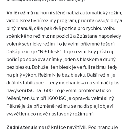
Volič režimů
na horní stěně nabízí automatický režim,
video, kreativní režimy program, priorita času/clony a
plný manuál, dále pak dvě pozice pro rychlou volbu
scénického režimu: na pozici 1 a 2 zůstane naposledy
volený scénický režim. To je velmi příjemné řešení.
Další pozice je “N + blesk”, to je režim, kdy přístroj
pořídí po sobě dva snímky, jeden s bleskem a druhý
bez blesku. Bohužel ten blesk je ve full režimu, tedy
na plný výkon. Režim N je bez blesku. Další režim je
duální stabilizace – tedy mechanická na snímači plus
navýšení ISO na 1600. To je velmi problematické
řešení, ten šum při 1600 ISO je opravdu velmi silný.
Pěkné je, že při změně režimu se na displeji objeví
vysvětlení, co nově nastavený režim umí.
Zadní stěnu
jsme už krátce navštívili. Pod hranou je