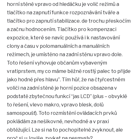
horní stěně vpravo od hledáčku je volič režimů a
tlačítko na zapnutí funkce rozpoznávání tváře a
tlačítko pro zapnutí stabilizace. de trochu přeskočím
a začnu hodnocením. Tlačítko pro kompenzaci
expozice, které se navíc používá i k nastavování
clony a času v polomanuálních a manuálních
režimech, je umístěno na zadní stěnu vpravo dole.
Toto řešení vyhovuje občanům vybaveným
vratiprstem, my co máme běžně rostlý palec to přijde
jako hodně přes hlavu”. Tím hůř, že na čtyřcestném
voliči na zadní stěně je horní pozice obsazena v
podstatě zbytečnou funkcí “jas LCD” (plus – obvyklé
to řešení, vlevo makro, vpravo blesk, dolů
samospoušť). Toto rozmístění ovládacích prvků
pokládám za nešikovné, nevhodné a v praxi
obtěžující. Lze si na to pochopitelně zvyknout, ale
proč si, u Joviše, zvykat na nesmysly?