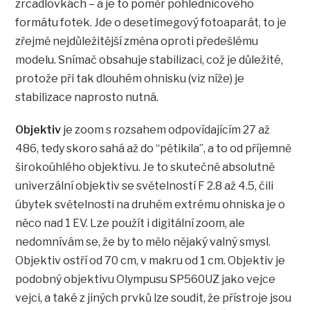
zrcadlovkách – a je to poměr pohlednicového
formátu fotek. Jde o desetimegový fotoaparát, to je
zřejmě nejdůležitější změna oproti předešlému
modelu. Snímač obsahuje stabilizaci, což je důležité,
protože při tak dlouhém ohnisku (viz níže) je
stabilizace naprosto nutná.
Objektiv
je zoom s rozsahem odpovídajícím 27 až
486, tedy skoro sahá až do “pětikila”, a to od příjemně
širokoúhlého objektivu. Je to skutečně absolutně
univerzální objektiv se světelností F 2.8 až 4.5, čili
úbytek světelnosti na druhém extrému ohniska je o
něco nad 1 EV. Lze použít i digitální zoom, ale
nedomnívám se, že by to mělo nějaký valný smysl.
Objektiv ostří od 70 cm, v makru od 1 cm. Objektiv je
podobný objektivu Olympusu SP560UZ jako vejce
vejci, a také z jiných prvků lze soudit, že přístroje jsou