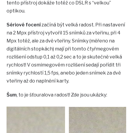
tento přístroj dokáže totéž co DSLR s “velkou”
optikou.
Sériové focení
začíná být velká radost. Při nastavení
na 2 Mpx přístroj vytvořil 15 snímků za vteřinu, při 4
Mpx totéž, ale za dvě vteřiny. Snímky (měřeno na
digitálních stopkách) mají při tomto čtyřmegovém
rozlišení odstup 0,1 až 0,2 sec a to je skutečně velká
rychlost! V osmimegovém rozlišení sedají pořídit tři
snímky rychlostí 1,5 fps, anebo jeden snímek za dvě
vteřiny až do naplnění karty.
Šum
, to je šťouralova radost! Zde jsou ukázky: