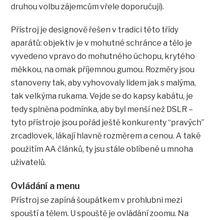
druhou volbu zájemcům vřele doporučuji).
Přístroj je designově řešen v tradici této třídy
aparátů: objektiv je v mohutné schránce a tělo je
vyvedeno vpravo do mohutného úchopu, krytého
měkkou, na omak příjemnou gumou. Rozměry jsou
stanoveny tak, aby vyhovovaly lidem jak s malýma,
tak velkýma rukama. Vejde se do kapsy kabátu, je
tedy splněna podmínka, aby byl menší než DSLR –
tyto přístroje jsou pořád ještě konkurenty “pravých”
zrcadlovek, lákají hlavně rozměrem a cenou. A také
použitím AA článků, ty jsu stále oblíbené u mnoha
uživatelů.
Ovládání a menu
Přístroj se zapíná šoupátkem v prohlubni mezi
spouští a tělem. U spouště je ovládání zoomu. Na