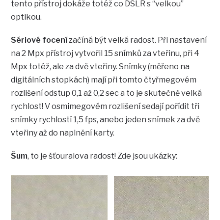
tento přístroj dokáže totéž co DSLR s “velkou”
optikou.
Sériové focení
začíná být velká radost. Při nastavení
na 2 Mpx přístroj vytvořil 15 snímků za vteřinu, při 4
Mpx totéž, ale za dvě vteřiny. Snímky (měřeno na
digitálních stopkách) mají při tomto čtyřmegovém
rozlišení odstup 0,1 až 0,2 sec a to je skutečně velká
rychlost! V osmimegovém rozlišení sedají pořídit tři
snímky rychlostí 1,5 fps, anebo jeden snímek za dvě
vteřiny až do naplnění karty.
Šum
, to je šťouralova radost! Zde jsou ukázky: