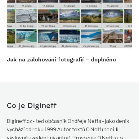
Jak na zálohování fotografií – doplněno
Co je Digineff
Digineff.cz - teď občasník Ondřeje Neffa - jako deník
vychází od roku 1999 Autor textů O.Neff (není-li
výslovně uveden jiný autor). Provozuje O.Neff s.r.o. -