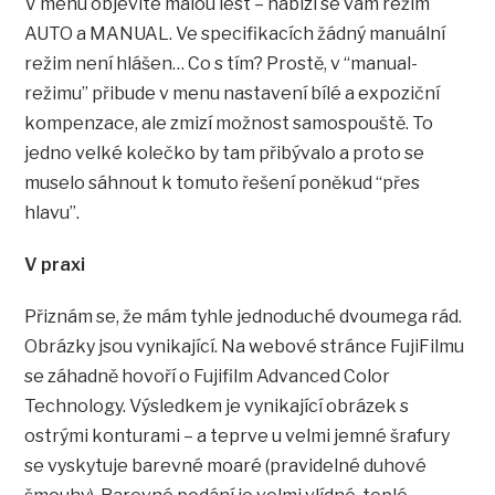
V menu objevíte malou lest – nabízí se vám režim
AUTO a MANUAL. Ve specifikacích žádný manuální
režim není hlášen… Co s tím? Prostě, v “manual-
režimu” přibude v menu nastavení bílé a expoziční
kompenzace, ale zmizí možnost samospouště. To
jedno velké kolečko by tam přibývalo a proto se
muselo sáhnout k tomuto řešení poněkud “přes
hlavu”.
V praxi
Přiznám se, že mám tyhle jednoduché dvoumega rád.
Obrázky jsou vynikající. Na webové stránce FujiFilmu
se záhadně hovoří o Fujifilm Advanced Color
Technology. Výsledkem je vynikající obrázek s
ostrými konturami – a teprve u velmi jemné šrafury
se vyskytuje barevné moaré (pravidelné duhové