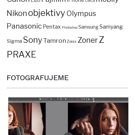
Eizo
Leica
objektivy
Nikon
Olympus
Panasonic
Pentax
Samyang
Samsung
Photoshop
Z
Sony
Zoner
Tamron
Sigma
Zeiss
PRAXE
FOTOGRAFUJEME