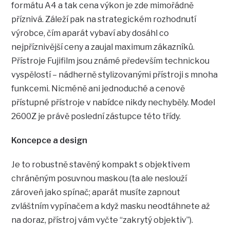
formátu A4 a tak cena výkon je zde mimořádně
příznivá. Záleží pak na strategickém rozhodnutí
výrobce, čím aparát vybaví aby dosáhl co
nejpříznivější ceny a zaujal maximum zákazníků.
Přístroje Fujifilm jsou známé především technickou
vyspělostí – nádherně stylizovanými přístroji s mnoha
funkcemi. Nicméně ani jednoduché a cenově
přístupné přístroje v nabídce nikdy nechyběly. Model
2600Z je právě poslední zástupce této třídy.
Koncepce a design
Je to robustně stavěný kompakt s objektivem
chráněným posuvnou maskou (ta ale neslouží
zároveň jako spínač; aparát musíte zapnout
zvláštním vypínačem a když masku neodtáhnete až
na doraz, přístroj vám vyčte “zakrytý objektiv”).