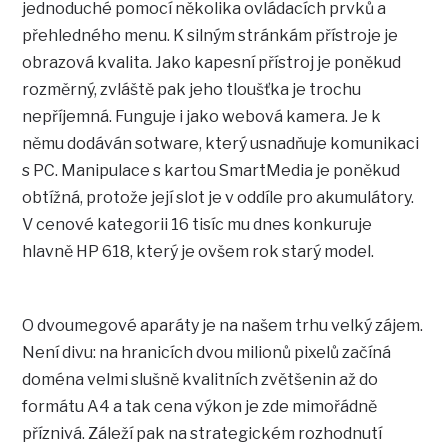
jednoduché pomocí několika ovládacích prvků a
přehledného menu. K silným stránkám přístroje je
obrazová kvalita. Jako kapesní přístroj je poněkud
rozměrný, zvláště pak jeho tloušťka je trochu
nepříjemná. Funguje i jako webová kamera. Je k
němu dodáván sotware, který usnadňuje komunikaci
s PC. Manipulace s kartou SmartMedia je poněkud
obtížná, protože její slot je v oddíle pro akumulátory.
V cenové kategorii 16 tisíc mu dnes konkuruje
hlavně HP 618, který je ovšem rok starý model.
O dvoumegové aparáty je na našem trhu velký zájem.
Není divu: na hranicích dvou milionů pixelů začíná
doména velmi slušně kvalitních zvětšenin až do
formátu A4 a tak cena výkon je zde mimořádně
příznivá. Záleží pak na strategickém rozhodnutí