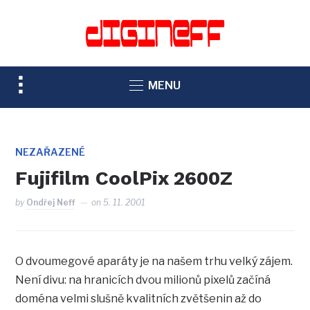
TOGGLE
MENU
SIDEBAR
&
NAVIGATION
NEZAŘAZENÉ
Fujifilm CoolPix 2600Z
by
Ondřej Neff
on
5. 11. 2001
O dvoumegové aparáty je na našem trhu velký zájem.
Není divu: na hranicích dvou milionů pixelů začíná
doména velmi slušně kvalitních zvětšenin až do