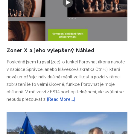
Zoner X a jeho vylepšený Náhled
Posledně jsem tu psal (zde) o funkci Porovnat (ikona nahoře
v nabídce Správce, anebo klávesová zkratka Ctrl+J), která
nově umožňuje individuálně měnit velikost a pozici v rámci
zobrazení Je to velmi šikovné, funkce Porovnat je moje
oblíbená. V mé verzi ZPS14 pochopitelně není, ale kvůli ní se
nebudu přezouvat z
[Read More…]