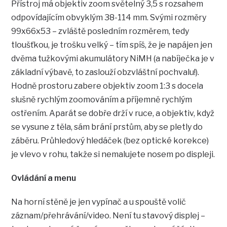
Přístroj má objektiv zoom světelný 3,5 s rozsahem
odpovídajícím obvyklým 38-114 mm. Svými rozměry
99x66x53 – zvláště posledním rozměrem, tedy
tloušťkou, je trošku velký – tím spíš, že je napájen jen
dvěma tužkovými akumulátory NiMH (a nabíječka je v
základní výbavě, to zaslouží obzvláštní pochvalu!).
Hodně prostoru zabere objektiv zoom 1:3 s docela
slušně rychlým zoomováním a příjemně rychlým
ostřením. Aparát se dobře drží v ruce, a objektiv, když
se vysune z těla, sám brání prstům, aby se pletly do
záběru. Průhledový hledáček (bez optické korekce)
je vlevo v rohu, takže si nemalujete nosem po displeji.
Ovládání a menu
Na horní stěně je jen vypínač a u spouště volič
záznam/přehrávání/video. Není tu stavový displej –