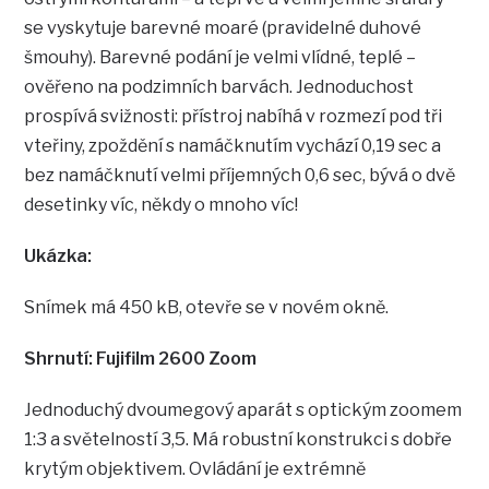
se vyskytuje barevné moaré (pravidelné duhové
šmouhy). Barevné podání je velmi vlídné, teplé –
ověřeno na podzimních barvách. Jednoduchost
prospívá svižnosti: přístroj nabíhá v rozmezí pod tři
vteřiny, zpoždění s namáčknutím vychází 0,19 sec a
bez namáčknutí velmi příjemných 0,6 sec, bývá o dvě
desetinky víc, někdy o mnoho víc!
Ukázka:
Snímek má 450 kB, otevře se v novém okně.
Shrnutí: Fujifilm 2600 Zoom
Jednoduchý dvoumegový aparát s optickým zoomem
1:3 a světelností 3,5. Má robustní konstrukci s dobře
krytým objektivem. Ovládání je extrémně