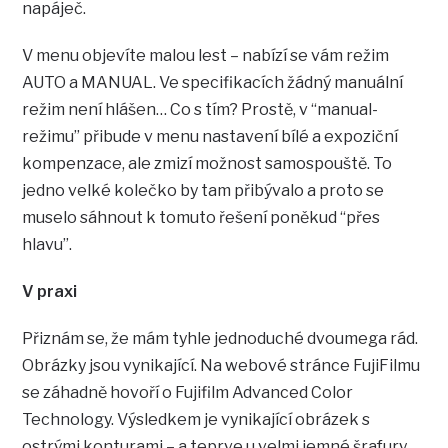
napáječ.
V menu objevíte malou lest – nabízí se vám režim
AUTO a MANUAL. Ve specifikacích žádný manuální
režim není hlášen… Co s tím? Prostě, v “manual-
režimu” přibude v menu nastavení bílé a expoziční
kompenzace, ale zmizí možnost samospouště. To
jedno velké kolečko by tam přibývalo a proto se
muselo sáhnout k tomuto řešení poněkud “přes
hlavu”.
V praxi
Přiznám se, že mám tyhle jednoduché dvoumega rád.
Obrázky jsou vynikající. Na webové stránce FujiFilmu
se záhadně hovoří o Fujifilm Advanced Color
Technology. Výsledkem je vynikající obrázek s
ostrými konturami – a teprve u velmi jemné šrafury