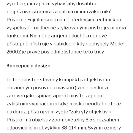
výrobce, čím aparát vybaví aby dosáhl co
nejpříznivější ceny a zaujal maximum zákazníků.
Přístroje Fujifilm jsou známé především technickou
vyspělostí – nádherně stylizovanými přístroji s mnoha
funkcemi. Nicméně ani jednoduché a cenově
přístupné přístroje v nabídce nikdy nechyběly. Model
2600Z je právě poslední zástupce této třídy.
Koncepce a design
Je to robustně stavěný kompakt s objektivem
chráněným posuvnou maskou (ta ale neslouží
zároveň jako spínač; aparát musíte zapnout
zvláštním vypínačem a když masku neodtáhnete až
na doraz, přístroj vám vyčte “zakrytý objektiv”).
Přístroj má objektiv zoom světelný 3,5 s rozsahem
odpovídajícím obvyklým 38-114 mm. Svými rozměry