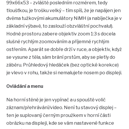
99x66x53 – zvláště posledním rozměrem, tedy
tloušťkou, je trošku velký – tím spíš, že je napájen jen
dvěma tužkovými akumulátory NiMH (a nabíječka je v
základní výbavě, to zaslouží obzvláštní pochvalu!).
Hodně prostoru zabere objektiv zoom 1:3 s docela
slušně rychlým zoomováním a příjemně rychlým
ostřením. Aparát se dobře drží v ruce, a objektiv, když
se vysune z těla, sám brání prstům, aby se pletly do
záběru. Průhledový hledáček (bez optické korekce)
je vlevo v rohu, takže si nemalujete nosem po displeji.
Ovládání a menu
Na horní stěně je jen vypínač a u spouště volič
záznam/přehrávání/video. Není tu stavový displej –
ten je suplovaný černým proužkem v horní části
obrázku na displeji, kde se vám nastavené funkce