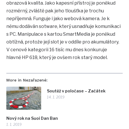
obrazová kvalita. Jako kapesní přístroj je poněkud
rozměrný, zvláště pak jeho tloušťka je trochu
nepříjemná. Funguje i jako webová kamera. Je k
němu dodáván sotware, který usnadňuje komunikaci
s PC. Manipulace s kartou SmartMedia je poněkud
obtížná, protože její slot je v oddíle pro akumulátory.
V cenové kategorii 16 tisíc mu dnes konkuruje
hlavně HP 618, který je ovšem rok starý model.
More in Nezařazené:
Soutěž v poločase – Začátek
14. 1. 2019
Nový rok na Suoi Dan Ban
1. 1. 2019