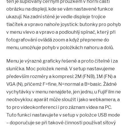
ten je suplovaný černým proužkem v horní části
obrázku na displeji, kde se vám nastavené funkce
ukazují. Na zadní stěně je vedle displeje trojice
tlačítek a vpravo nahoře joystick: butonky pro pohyb
v menu vlevo a vpravo a podlouhlý spínač, který při
fotografování ovládá zoom a když přepneme do
menu, umožňuje pohyb v položkách nahoru a dolů.
Menu je výrazně graficky řešené a proto čitelné i za
sluníčka. Moc položek nemá. V setup nastavujeme
především rozměry a kompresi: 2M (FNB), 1M (FN) a
VGA (N), přičemž F=fine, N=normal a B=basic. Žádné
vychytávky v menu nenajdete, jen jednu, u FujiFilm ne
neobvyklou: aparát může sloužit i jako webkamera, a
to pro videokonferenci i pro záznam videa na PC.
Tuto funkci nastavujete v setup v položce USB mode
– doporučuje se při takové činnosti používat síťový