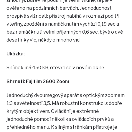
šmouhy). Barevné podání je velmi vlídné, teplé –
ověřeno na podzimních barvách. Jednoduchost
prospívá svižnosti: přístroj nabíhá v rozmezí pod tři
vteřiny, zpoždění s namáčknutím vychází 0,19 sec a
bez namáčknutí velmi příjemných 0,6 sec, bývá o dvě
desetinky víc, někdy o mnoho víc!
Ukázka:
Snímek má 450 kB, otevře se v novém okně.
Shrnutí: Fujifilm 2600 Zoom
Jednoduchý dvoumegový aparát s optickým zoomem
1:3 a světelností 3,5. Má robustní konstrukci s dobře
krytým objektivem. Ovládání je extrémně
jednoduché pomocí několika ovládacích prvků a
přehledného menu. K silným stránkám přístroje je