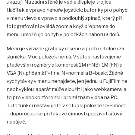
ukazují. Na zadní stěně je vedle displeje trojice
tlačítek a vpravo nahoře joystick: butonky pro pohyb
v menu vlevo a vpravo a podlouhlý spínač, který při
fotografování ovládá zoom a když přepneme do
menu, umožňuje pohyb v položkách nahoru a dolů.
Menu je výrazně graficky řešené a proto čitelné i za
sluníčka. Moc položek nemá. V setup nastavujeme
především rozměry a kompresi: 2M (FNB), 1M (FN) a
VGA (N), přičemž F=fine, N=normal a B=basic. Žádné
vychytávky v menu nenajdete, jen jednu, u FujiFilm ne
neobvyklou: aparát může sloužit i jako webkamera, a
to pro videokonferenci i pro záznam videa na PC.
Tuto funkci nastavujete v setup v položce USB mode
– doporučuje se při takové činnosti používat síťový
napáječ.