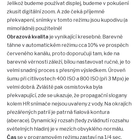
Jelikož budeme používat displej, budeme v pokušení
zkusit digitální zoom. A zde čeká příjemné
překvapení, snímky v tomto režimu jsou kupodivu (a
mimořádně) použitelné!
Obrazová kvalita
je vynikající kresebně. Barevně
táhne v automatickém režimu cca 10% ve prospěch
červeného kanálu, proto doporučuji tam, kde na
barevné věrnosti záleží, bílou nastavovat ručně, je to
velmi snadný proces s přesným výsledkem. Úroveň
šumu při citlivostech 400 ISO a 800 ISO (při 3 Mpx) je
velmi dobrá. Zvláště pak osmistovka byla
překvapující, zde se ukazuje, že propagační slogany
kolem HR snímače nejsou uvařeny z vody. Na okrajích
přezářených patrií je patrná fialová kontura
(aberace). Dynamický rozsah (tedy zvládnutí rozsahu
světelných hladin) je v mezích obvyklého normálu.
Čas
se v programovém režimu zastaví na 1/4 sec,