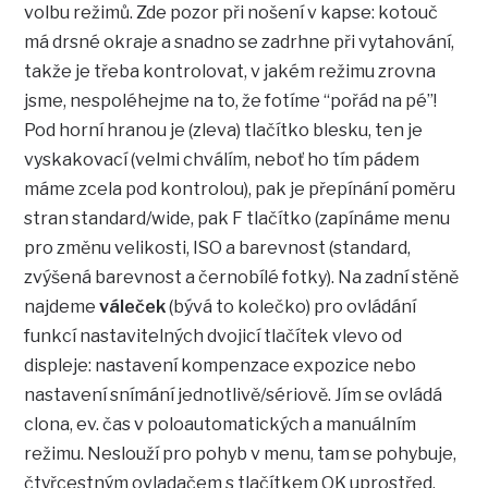
volbu režimů. Zde pozor při nošení v kapse: kotouč
má drsné okraje a snadno se zadrhne při vytahování,
takže je třeba kontrolovat, v jakém režimu zrovna
jsme, nespoléhejme na to, že fotíme “pořád na pé”!
Pod horní hranou je (zleva) tlačítko blesku, ten je
vyskakovací (velmi chválím, neboť ho tím pádem
máme zcela pod kontrolou), pak je přepínání poměru
stran standard/wide, pak F tlačítko (zapínáme menu
pro změnu velikosti, ISO a barevnost (standard,
zvýšená barevnost a černobílé fotky). Na zadní stěně
najdeme
váleček
(bývá to kolečko) pro ovládání
funkcí nastavitelných dvojicí tlačítek vlevo od
displeje: nastavení kompenzace expozice nebo
nastavení snímání jednotlivě/sériově. Jím se ovládá
clona, ev. čas v poloautomatických a manuálním
režimu. Neslouží pro pohyb v menu, tam se pohybuje,
čtyřcestným ovladačem s tlačítkem OK uprostřed.