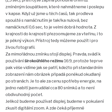
(1,3 sec), přístroj se zapíná pohodlně oním už
zmíněným šoupátkem, které nahmátneme i poslepu
v kapse. Když už jsme u těch časů, tak prodleva
spouště s namáčnutím je takřka nulová, bez
namáčknutí 0,6 sec, to je velmi dobrá hodnota. Z
krajnosti do krajnosti přezoomujeme za vteřinu, i to
je pěkný výkon. Přístroj tedy můžeme použít i pro
živou fotografii.
Za mimořádnou zmínku stojí displej. Pravda, svádí k
používání
širokoúhlého režimu
16:9, protože teprve
pak věše vidíme jak se patří, kdežto při standardním
zobrazení nám obrázek připadá poněkud okudlaný
po stranách. Je to ale za cenu spotřeby energie, na
jedno nabití jsem udělal cca 80 snímků a to není
obdivuhodný počet.
Jelikož budeme používat displej, budeme v pokušení
zkusit digitální zoom. A zde čeká příjemné