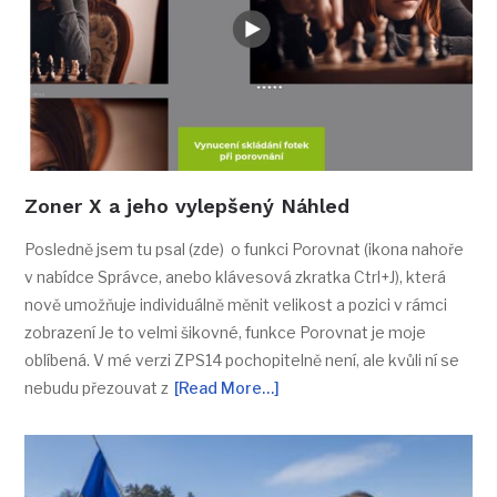
Zoner X a jeho vylepšený Náhled
Posledně jsem tu psal (zde) o funkci Porovnat (ikona nahoře
v nabídce Správce, anebo klávesová zkratka Ctrl+J), která
nově umožňuje individuálně měnit velikost a pozici v rámci
zobrazení Je to velmi šikovné, funkce Porovnat je moje
oblíbená. V mé verzi ZPS14 pochopitelně není, ale kvůli ní se
nebudu přezouvat z
[Read More…]