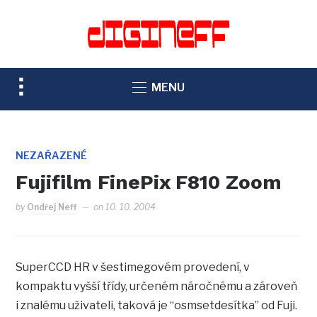
TOGGLE
MENU
SIDEBAR
&
NAVIGATION
NEZAŘAZENÉ
Fujifilm FinePix F810 Zoom
by
Ondřej Neff
on
10. 10. 2004
SuperCCD HR v šestimegovém provedení, v
kompaktu vyšší třídy, určeném náročnému a zároveň
i znalému uživateli, taková je “osmsetdesítka” od Fuji.