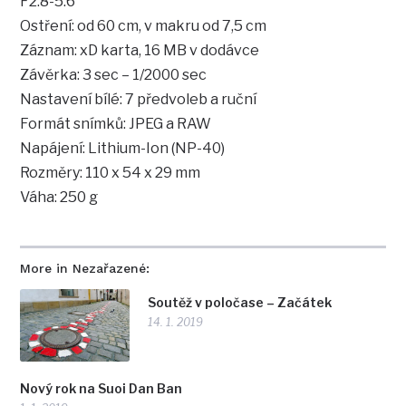
F2.8-5.6
Ostření: od 60 cm, v makru od 7,5 cm
Záznam: xD karta, 16 MB v dodávce
Závěrka: 3 sec – 1/2000 sec
Nastavení bílé: 7 předvoleb a ruční
Formát snímků: JPEG a RAW
Napájení: Lithium-Ion (NP-40)
Rozměry: 110 x 54 x 29 mm
Váha: 250 g
More in Nezařazené:
Soutěž v poločase – Začátek
14. 1. 2019
Nový rok na Suoi Dan Ban