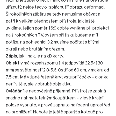
režimu je záběr o něco maličko širší a je nahoře i dole
uříznutý, nejde tedy o “splácnutí” obrazu deformaci.
Širokoúhlých záběru se tedy nemusíme obávat a
patří k velkým přednostem přístroje, jak ještě
uvidíme. Jejich poměr 16:9 dobře vynikne při projekci
na širokoúhlých TV, ovšem při tisku budeme mít
potíže, na pohlednici 3:2 musíme počítat s bílými
okraji nebo brutálním ořezem.
Zápis
, jak jinak, je na xD karty.
Objektiv
má rozsah zoomu 1:4 (odpovídá 32,5×130
mm) se světelností 2.8-5.6. Ostří od 60 cm, v makru od
7,5 cm. Má vtipně řešený kryt vstupní čočky – clonka
není v těle, ale v obrubě objektivu.
Ovládání
je neobyčejně příjemné. Přístroj se zapíná
snadno nahmatatelným šoupátkem – v levé krajní
poloze vypnuto, v pravé zapnuto na focení, uprostřed
na prohlížení. Nahoře je ještě spoušť a kotouč pro