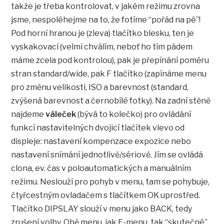
takže je třeba kontrolovat, v jakém režimu zrovna
jsme, nespoléhejme na to, že fotíme “pořád na pé”!
Pod horní hranou je (zleva) tlačítko blesku, ten je
vyskakovací (velmi chválím, neboť ho tím pádem
máme zcela pod kontrolou), pak je přepínání poměru
stran standard/wide, pak F tlačítko (zapínáme menu
pro změnu velikosti, ISO a barevnost (standard,
zvýšená barevnost a černobílé fotky). Na zadní stěně
najdeme
váleček
(bývá to kolečko) pro ovládání
funkcí nastavitelných dvojicí tlačítek vlevo od
displeje: nastavení kompenzace expozice nebo
nastavení snímání jednotlivě/sériově. Jím se ovládá
clona, ev. čas v poloautomatických a manuálním
režimu. Neslouží pro pohyb v menu, tam se pohybuje,
čtyřcestným ovladačem s tlačítkem OK uprostřed.
Tlačítko DIPSLAY slouží v menu jako BACK, tedy
zrušení volby. Obě menu, jak F-menu, tak “skutečné”