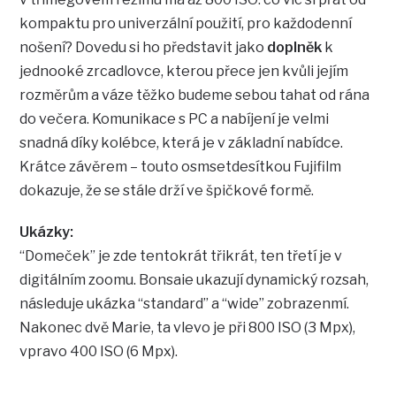
kompaktu pro univerzální použití, pro každodenní
nošení? Dovedu si ho představit jako
doplněk
k
jednooké zrcadlovce, kterou přece jen kvůli jejím
rozměrům a váze těžko budeme sebou tahat od rána
do večera. Komunikace s PC a nabíjení je velmi
snadná díky kolébce, která je v základní nabídce.
Krátce závěrem – touto osmsetdesítkou Fujifilm
dokazuje, že se stále drží ve špičkové formě.
Ukázky:
“Domeček” je zde tentokrát třikrát, ten třetí je v
digitálním zoomu. Bonsaie ukazují dynamický rozsah,
následuje ukázka “standard” a “wide” zobrazenmí.
Nakonec dvě Marie, ta vlevo je při 800 ISO (3 Mpx),
vpravo 400 ISO (6 Mpx).