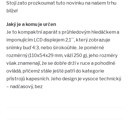
Stojí zato prozkoumat tuto novinku na našem trhu
blíže!
Jaký je a komu je určen
Je to kompaktní aparát s průhledovým hledáčkem a
imponujícím LCD displejem 2,1´´, který zobrazuje
snímky buď 4:3, nebo širokoúhle. Je poměrně
rozměrný (110x54x29 mm, váží 250 g), jeho rozměry
však znamenají, že se dobře drží v ruce a pohodlně
ovládá, přičemž stále ještě patří do kategorie
přístrojů kapesních. Jeho design je vysoce technický
– nadčasový, bez