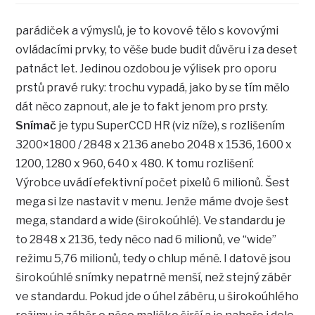
parádiček a výmyslů, je to kovové tělo s kovovými
ovládacími prvky, to věše bude budit důvěru i za deset
patnáct let. Jedinou ozdobou je výlisek pro oporu
prstů pravé ruky: trochu vypadá, jako by se tím mělo
dát něco zapnout, ale je to fakt jenom pro prsty.
Snímač
je typu SuperCCD HR (viz níže), s rozlišením
3200×1800 / 2848 x 2136 anebo 2048 x 1536, 1600 x
1200, 1280 x 960, 640 x 480. K tomu rozlišení:
Výrobce uvádí efektivní počet pixelů 6 milionů. Šest
mega si lze nastavit v menu. Jenže máme dvoje šest
mega, standard a wide (širokoúhlé). Ve standardu je
to 2848 x 2136, tedy něco nad 6 milionů, ve “wide”
režimu 5,76 milionů, tedy o chlup méně. I datově jsou
širokoúhlé snímky nepatrně menší, než stejný záběr
ve standardu. Pokud jde o úhel záběru, u širokoúhlého