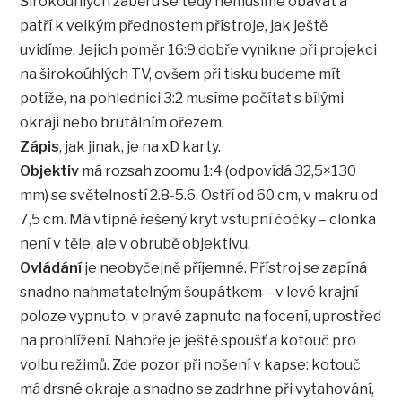
Širokoúhlých záběru se tedy nemusíme obávat a
patří k velkým přednostem přístroje, jak ještě
uvidíme. Jejich poměr 16:9 dobře vynikne při projekci
na širokoúhlých TV, ovšem při tisku budeme mít
potíže, na pohlednici 3:2 musíme počítat s bílými
okraji nebo brutálním ořezem.
Zápis
, jak jinak, je na xD karty.
Objektiv
má rozsah zoomu 1:4 (odpovídá 32,5×130
mm) se světelností 2.8-5.6. Ostří od 60 cm, v makru od
7,5 cm. Má vtipně řešený kryt vstupní čočky – clonka
není v těle, ale v obrubě objektivu.
Ovládání
je neobyčejně příjemné. Přístroj se zapíná
snadno nahmatatelným šoupátkem – v levé krajní
poloze vypnuto, v pravé zapnuto na focení, uprostřed
na prohlížení. Nahoře je ještě spoušť a kotouč pro
volbu režimů. Zde pozor při nošení v kapse: kotouč
má drsné okraje a snadno se zadrhne při vytahování,