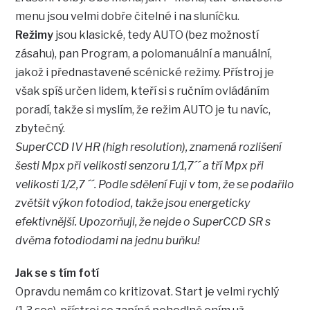
menu jsou velmi dobře čitelné i na sluníčku.
Režimy
jsou klasické, tedy AUTO (bez možností
zásahu), pan Program, a polomanuální a manuální,
jakož i přednastavené scénické režimy. Přístroj je
však spíš určen lidem, kteří si s ručním ovládáním
poradí, takže si myslím, že režim AUTO je tu navíc,
zbytečný.
SuperCCD IV HR (high resolution), znamená rozlišení
šesti Mpx při velikosti senzoru 1/1,7´´ a tří Mpx při
velikosti 1/2,7 ´´. Podle sdělení Fuji v tom, že se podařilo
zvětšit výkon fotodiod, takže jsou energeticky
efektivnější. Upozorňuji, že nejde o SuperCCD SR s
dvěma fotodiodami na jednu buňku!
Jak se s tím fotí
Opravdu nemám co kritizovat. Start je velmi rychlý