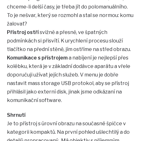
chceme-li delší časy, je třeba jít do polomanuálního.
To je nešvar, který se rozmohl a stal se normou: komu
žalovat?
Přístroj ostří
svižně a přesně, ve špatných
podmínkách si přisvítí. K urychlení procesu slouží
tlačítko na přední stěně, jím ostříme na střed obrazu.
Komunikace s přístrojem
a nabíjení je nejlepší přes
kolébku, která je v základní dodávce aparátu a vřele
doporučuji užívat jejích služeb. V menu je dobře
nastavit mass storage USB protokol, aby se přístroj
přihlásil jako externí disk, jinak jsme odkázaní na
komunikační software.
Shrnutí
Je to přístroj s úrovní obrazu na současné špičce v
kategorii kompaktů. Na první pohled ušlechtilý a do
detailů propracovaný . Má objektiv s příjemným