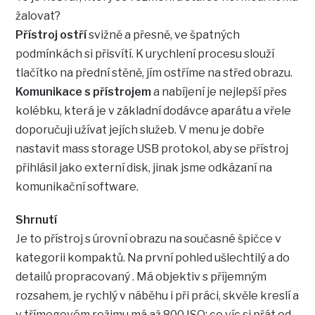
žalovat?
Přístroj ostří
svižně a přesně, ve špatných
podmínkách si přisvítí. K urychlení procesu slouží
tlačítko na přední stěně, jím ostříme na střed obrazu.
Komunikace s přístrojem
a nabíjení je nejlepší přes
kolébku, která je v základní dodávce aparátu a vřele
doporučuji užívat jejích služeb. V menu je dobře
nastavit mass storage USB protokol, aby se přístroj
přihlásil jako externí disk, jinak jsme odkázaní na
komunikační software.
Shrnutí
Je to přístroj s úrovní obrazu na současné špičce v
kategorii kompaktů. Na první pohled ušlechtilý a do
detailů propracovaný . Má objektiv s příjemným
rozsahem, je rychlý v náběhu i při práci, skvěle kreslí a
v třímegovém režimu má až 800 ISO: co víc si přát od