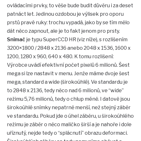
ovládacími prvky, to věše bude budit důvěru i za deset
patnáct let. Jedinou ozdobou je výlisek pro oporu
prstů pravé ruky: trochu vypadá, jako by se tím mělo
dát něco zapnout, ale je to fakt jenom pro prsty.
Snímač
je typu SuperCCD HR (viz níže), s rozlišením
3200×1800 / 2848 x 2136 anebo 2048 x 1536, 1600 x
1200, 1280 x 960, 640 x 480. K tomu rozlišení:
Výrobce uvádí efektivní počet pixelů 6 milionů. Šest
mega si lze nastavit v menu. Jenže máme dvoje šest
mega, standard a wide (širokoúhlé). Ve standardu je
to 2848 x 2136, tedy něco nad 6 milionů, ve “wide”
režimu 5,76 milionů, tedy o chlup méně. I datově jsou
širokoúhlé snímky nepatrně menší, než stejný záběr
ve standardu. Pokud jde o úhel záběru, u širokoúhlého
režimu je záběr o něco maličko širší a je nahoře i dole
uříznutý, nejde tedy o “splácnutí” obrazu deformaci.