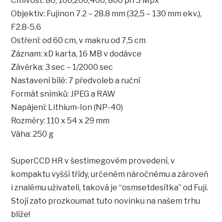
Citlivost: 80, 100,200,400, 800 při 3 Mpx
Objektiv: Fujinon 7.2 – 28.8 mm (32,5 – 130 mm ekv.),
F2.8-5.6
Ostření: od 60 cm, v makru od 7,5 cm
Záznam: xD karta, 16 MB v dodávce
Závěrka: 3 sec – 1/2000 sec
Nastavení bílé: 7 předvoleb a ruční
Formát snímků: JPEG a RAW
Napájení: Lithium-Ion (NP-40)
Rozměry: 110 x 54 x 29 mm
Váha: 250 g
SuperCCD HR v šestimegovém provedení, v
kompaktu vyšší třídy, určeném náročnému a zároveň
i znalému uživateli, taková je “osmsetdesítka” od Fuji.
Stojí zato prozkoumat tuto novinku na našem trhu
blíže!