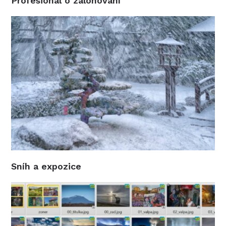
Profesionál o zálohování
Sníh a expozice