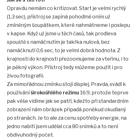
Opravdu nemám co kritizovat. Start je velmi rychlý
(1,3 sec), přístroj se zapíná pohodlně oním už
zmíněným šoupátkem, které nahmátneme i poslepu
v kapse. Když už jsme u těch časů, tak prodleva
spouště s namáčnutím je takřka nulová, bez
namáčknutí 0,6 sec, to je velmi dobrá hodnota. Z
krajnosti do krajnosti přezoomujeme za vteřinu, i to
je pěkný výkon. Přístroj tedy můžeme použít i pro
živou fotografii.
Za mimořádnou zmínku stojí displej. Pravda, svádí k
používání
širokoúhlého režimu
16:9, protože teprve
pak věše vidíme jak se patří, kdežto při standardním
zobrazení nám obrázek připadá poněkud okudlaný
po stranách. Je to ale za cenu spotřeby energie, na
jedno nabití jsem udělal cca 80 snímků a to není
obdivuhodný počet.