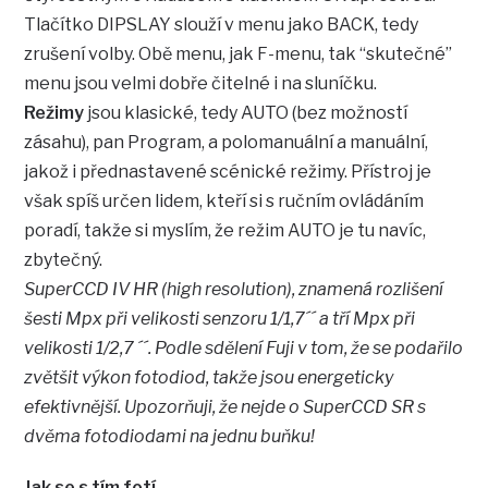
Tlačítko DIPSLAY slouží v menu jako BACK, tedy
zrušení volby. Obě menu, jak F-menu, tak “skutečné”
menu jsou velmi dobře čitelné i na sluníčku.
Režimy
jsou klasické, tedy AUTO (bez možností
zásahu), pan Program, a polomanuální a manuální,
jakož i přednastavené scénické režimy. Přístroj je
však spíš určen lidem, kteří si s ručním ovládáním
poradí, takže si myslím, že režim AUTO je tu navíc,
zbytečný.
SuperCCD IV HR (high resolution), znamená rozlišení
šesti Mpx při velikosti senzoru 1/1,7´´ a tří Mpx při
velikosti 1/2,7 ´´. Podle sdělení Fuji v tom, že se podařilo
zvětšit výkon fotodiod, takže jsou energeticky
efektivnější. Upozorňuji, že nejde o SuperCCD SR s
dvěma fotodiodami na jednu buňku!
Jak se s tím fotí