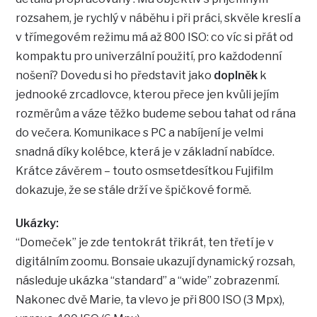
rozsahem, je rychlý v náběhu i při práci, skvěle kreslí a
v třímegovém režimu má až 800 ISO: co víc si přát od
kompaktu pro univerzální použití, pro každodenní
nošení? Dovedu si ho představit jako
doplněk
k
jednooké zrcadlovce, kterou přece jen kvůli jejím
rozměrům a váze těžko budeme sebou tahat od rána
do večera. Komunikace s PC a nabíjení je velmi
snadná díky kolébce, která je v základní nabídce.
Krátce závěrem – touto osmsetdesítkou Fujifilm
dokazuje, že se stále drží ve špičkové formě.
Ukázky:
“Domeček” je zde tentokrát třikrát, ten třetí je v
digitálním zoomu. Bonsaie ukazují dynamický rozsah,
následuje ukázka “standard” a “wide” zobrazenmí.
Nakonec dvě Marie, ta vlevo je při 800 ISO (3 Mpx),