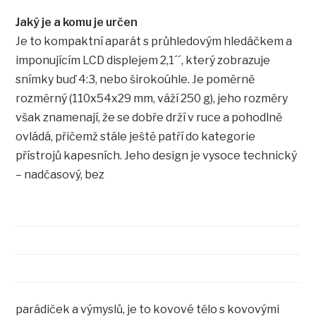
Jaký je a komu je určen
Je to kompaktní aparát s průhledovým hledáčkem a
imponujícím LCD displejem 2,1´´, který zobrazuje
snímky buď 4:3, nebo širokoúhle. Je poměrně
rozměrný (110x54x29 mm, váží 250 g), jeho rozměry
však znamenají, že se dobře drží v ruce a pohodlně
ovládá, přičemž stále ještě patří do kategorie
přístrojů kapesních. Jeho design je vysoce technický
– nadčasový, bez
parádiček a výmyslů, je to kovové tělo s kovovými