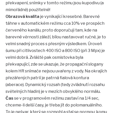
překvapení, snímky v tomto režimu jsou kupodivu (a
mimořádně) použitelné!
Obrazová kvalita
je vynikající kresebně. Barevně
táhne v automatickém režimu cca 10% ve prospěch
červeného kanálu, proto doporučuji tam, kde na
barevné věrnosti záleží, bílou nastavovat ručně, je to
velmi snadný proces s přesným výsledkem. Úroveň
šumu při citlivostech 400 ISO a 800 ISO (při 3 Mpx) je
velmi dobrá. Zvláště pak osmistovka byla
překvapující, zde se ukazuje, že propagační slogany
kolem HR snímače nejsou uvařeny z vody. Na okrajích
přezářených patrií je patrná fialová kontura
(aberace). Dynamický rozsah (tedy zvládnutí rozsahu
světelných hladin) je v mezích obvyklého normálu.
Čas
se v programovém režimu zastaví na 1/4 sec,
chceme-li delší časy, je třeba jít do polomanuálního.
To je nešvar, který se rozmohl a stal se normou: komu