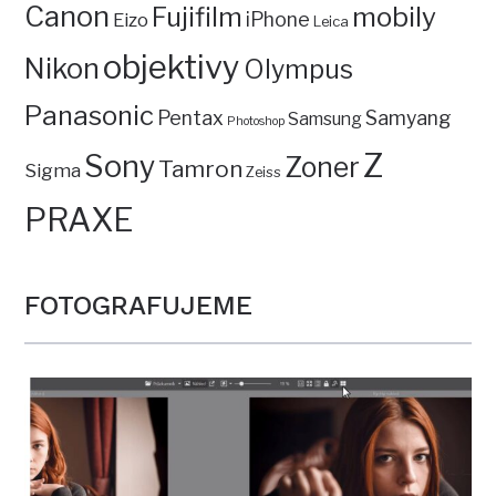
Canon
mobily
Fujifilm
iPhone
Eizo
Leica
objektivy
Nikon
Olympus
Panasonic
Pentax
Samyang
Samsung
Photoshop
Z
Sony
Zoner
Tamron
Sigma
Zeiss
PRAXE
FOTOGRAFUJEME