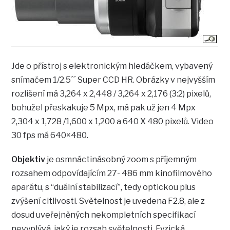
Jde o přístroj s elektronickým hledáčkem, vybavený
snímačem 1/2.5´´ Super CCD HR. Obrázky v nejvyšším
rozlišení má 3,264 x 2,448 / 3,264 x 2,176 (3:2) pixelů,
bohužel přeskakuje 5 Mpx, má pak už jen 4 Mpx
2,304 x 1,728 /1,600 x 1,200 a 640 X 480 pixelů. Video
30 fps má 640×480.
Objektiv
je osmnáctinásobný zoom s příjemným
rozsahem odpovídajícím 27- 486 mm kinofilmového
aparátu, s “duální stabilizací”, tedy optickou plus
zvýšení citlivosti. Světelnost je uvedena F2.8, ale z
dosud uveřejněných nekompletních specifikací
nevyplývá, jaký je rozsah světelnosti. Fyzická