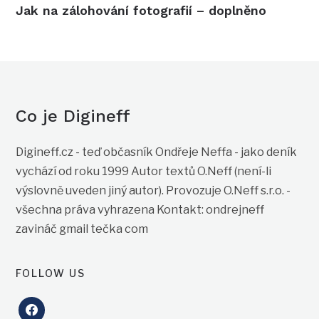
Jak na zálohování fotografií – doplněno
Co je Digineff
Digineff.cz - teď občasník Ondřeje Neffa - jako deník
vychází od roku 1999 Autor textů O.Neff (není-li
výslovně uveden jiný autor). Provozuje O.Neff s.r.o. -
všechna práva vyhrazena Kontakt: ondrejneff
zavináč gmail tečka com
FOLLOW US
facebook