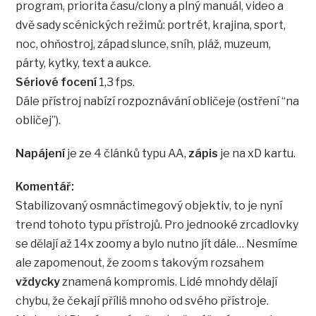
program, priorita času/clony a plný manuál, video a
dvě sady scénických režimů: portrét, krajina, sport,
noc, ohňostroj, západ slunce, sníh, pláž, muzeum,
párty, kytky, text a aukce.
Sériové focení
1,3 fps.
Dále přístroj nabízí rozpoznávání obličeje (ostření “na
obličej”).
Napájení
je ze 4 článků typu AA,
zápis
je na xD kartu.
Komentář:
Stabilizovaný osmnáctimegový objektiv, to je nyní
trend tohoto typu přístrojů. Pro jednooké zrcadlovky
se dělají až 14x zoomy a bylo nutno jít dále… Nesmíme
ale zapomenout, že zoom s takovým rozsahem
vždycky
znamená kompromis. Lidé mnohdy dělají
chybu, že čekají příliš mnoho od svého přístroje.