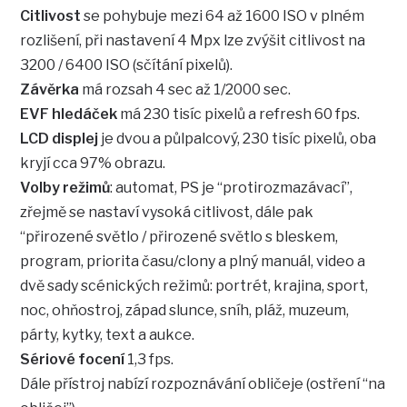
Citlivost
se pohybuje mezi 64 až 1600 ISO v plném
rozlišení, při nastavení 4 Mpx lze zvýšit citlivost na
3200 / 6400 ISO (sčítání pixelů).
Závěrka
má rozsah 4 sec až 1/2000 sec.
EVF hledáček
má 230 tisíc pixelů a refresh 60 fps.
LCD displej
je dvou a půlpalcový, 230 tisíc pixelů, oba
kryjí cca 97% obrazu.
Volby režimů
: automat, PS je “protirozmazávací”,
zřejmě se nastaví vysoká citlivost, dále pak
“přirozené světlo / přirozené světlo s bleskem,
program, priorita času/clony a plný manuál, video a
dvě sady scénických režimů: portrét, krajina, sport,
noc, ohňostroj, západ slunce, sníh, pláž, muzeum,
párty, kytky, text a aukce.
Sériové focení
1,3 fps.
Dále přístroj nabízí rozpoznávání obličeje (ostření “na