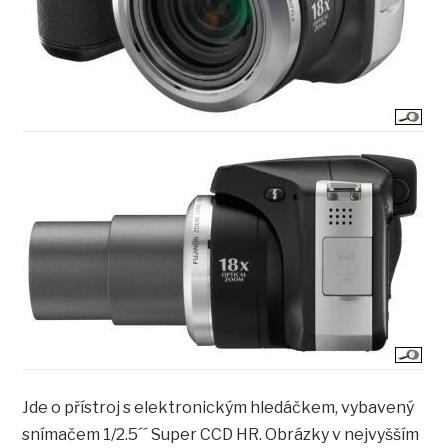
Jde o přístroj s elektronickým hledáčkem, vybavený
snímačem 1/2.5´´ Super CCD HR. Obrázky v nejvyšším