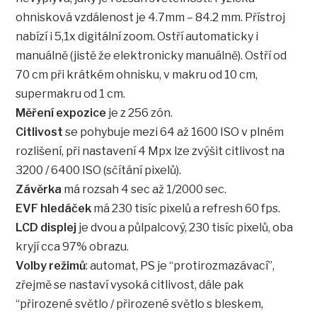
ohnisková vzdálenost je 4.7mm – 84.2 mm. Přístroj
nabízí i 5,1x digitální zoom. Ostří automaticky i
manuálně (jistě že elektronicky manuálně). Ostří od
70 cm při krátkém ohnisku, v makru od 10 cm,
supermakru od 1 cm.
Měření expozice
je z 256 zón.
Citlivost
se pohybuje mezi 64 až 1600 ISO v plném
rozlišení, při nastavení 4 Mpx lze zvýšit citlivost na
3200 / 6400 ISO (sčítání pixelů).
Závěrka
má rozsah 4 sec až 1/2000 sec.
EVF hledáček
má 230 tisíc pixelů a refresh 60 fps.
LCD displej
je dvou a půlpalcový, 230 tisíc pixelů, oba
kryjí cca 97% obrazu.
Volby režimů
: automat, PS je “protirozmazávací”,
zřejmě se nastaví vysoká citlivost, dále pak
“přirozené světlo / přirozené světlo s bleskem,