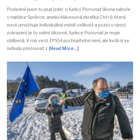
Posledně jsem tu psal (zde) o funkci Porovnat (ikona nahoře
v nabídce Správce, anebo klávesová zkratka Ctrl+J), která
nově umožňuje individuálně měnit velikost a pozici v rámci
zobrazení Je to velmi šikovné, funkce Porovnat je moje
oblíbená. V mé verzi ZPS14 pochopitelně není, ale kvůli ní se
nebudu přezouvat z
[Read More…]