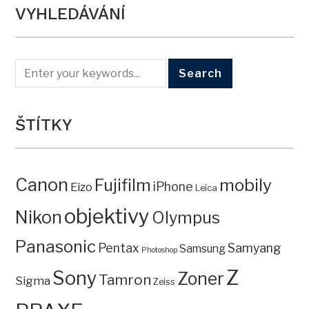
VYHLEDÁVÁNÍ
ŠTÍTKY
Canon
mobily
Fujifilm
iPhone
Eizo
Leica
objektivy
Nikon
Olympus
Panasonic
Pentax
Samyang
Samsung
Photoshop
Z
Sony
Zoner
Tamron
Sigma
Zeiss