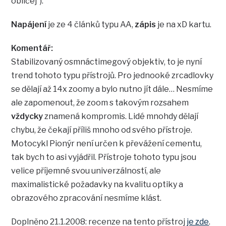
obličej”).
Napájení
je ze 4 článků typu AA,
zápis
je na xD kartu.
Komentář:
Stabilizovaný osmnáctimegový objektiv, to je nyní
trend tohoto typu přístrojů. Pro jednooké zrcadlovky
se dělají až 14x zoomy a bylo nutno jít dále… Nesmíme
ale zapomenout, že zoom s takovým rozsahem
vždycky
znamená kompromis. Lidé mnohdy dělají
chybu, že čekají příliš mnoho od svého přístroje.
Motocykl Pionýr není určen k převážení cementu,
tak bych to asi vyjádřil. Přístroje tohoto typu jsou
velice příjemné svou univerzálností, ale
maximalistické požadavky na kvalitu optiky a
obrazového zpracování nesmíme klást.
Doplněno 21.1.2008: recenze na tento přístroj
je zde
.