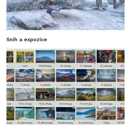
Sníh a expozice