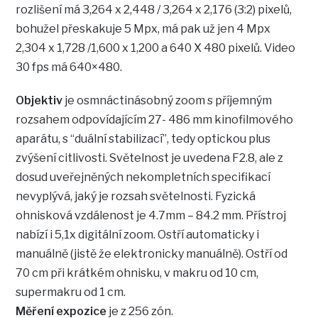
rozlišení má 3,264 x 2,448 / 3,264 x 2,176 (3:2) pixelů,
bohužel přeskakuje 5 Mpx, má pak už jen 4 Mpx
2,304 x 1,728 /1,600 x 1,200 a 640 X 480 pixelů. Video
30 fps má 640×480.
Objektiv
je osmnáctinásobný zoom s příjemným
rozsahem odpovídajícím 27- 486 mm kinofilmového
aparátu, s “duální stabilizací”, tedy optickou plus
zvýšení citlivosti. Světelnost je uvedena F2.8, ale z
dosud uveřejněných nekompletních specifikací
nevyplývá, jaký je rozsah světelnosti. Fyzická
ohnisková vzdálenost je 4.7mm – 84.2 mm. Přístroj
nabízí i 5,1x digitální zoom. Ostří automaticky i
manuálně (jistě že elektronicky manuálně). Ostří od
70 cm při krátkém ohnisku, v makru od 10 cm,
supermakru od 1 cm.
Měření expozice
je z 256 zón.