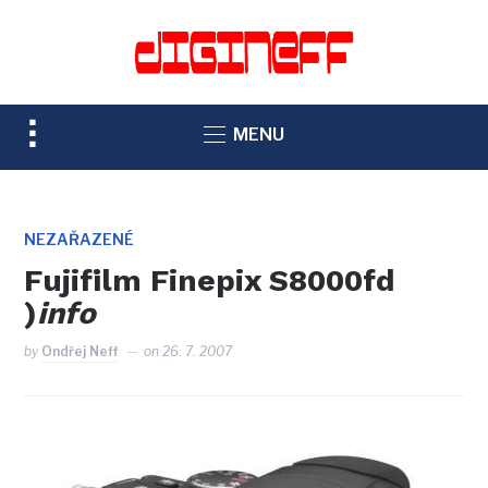
TOGGLE
MENU
SIDEBAR
&
NAVIGATION
NEZAŘAZENÉ
Fujifilm Finepix S8000fd
)
info
by
Ondřej Neff
on
26. 7. 2007