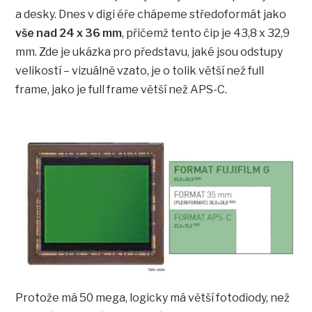
a desky. Dnes v digi éře chápeme středoformát jako
vše nad 24 x 36 mm
, přičemž tento čip je 43,8 x 32,9
mm. Zde je ukázka pro představu, jaké jsou odstupy
velikostí – vizuálně vzato, je o tolik větší než full
frame, jako je full frame větší než APS-C.
Protože má 50 mega, logicky má větší fotodiody, než