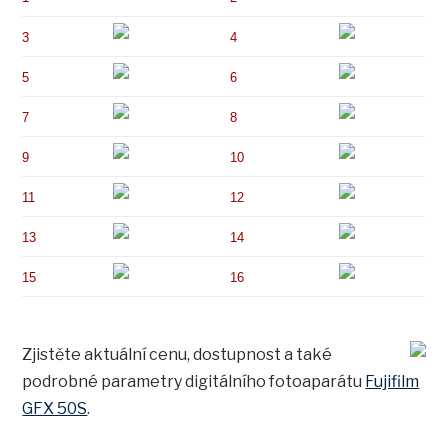
3
4
5
6
7
8
9
10
11
12
13
14
15
16
Zjistěte aktuální cenu, dostupnost a také
podrobné parametry digitálního fotoaparátu
Fujifilm
GFX 50S
.