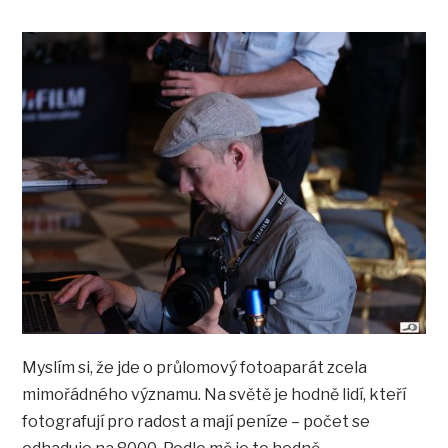
Myslím si, že jde o průlomový fotoaparát zcela
mimořádného významu. Na světě je hodně lidí, kteří
fotografují pro radost a mají peníze – počet se