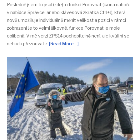
Posledně jsem tu psal (zde) o funkci Porovnat (ikona nahoře
v nabídce Správce, anebo klávesová zkratka Ctrl+J), která
nově umožňuje individuálně měnit velikost a pozici v rámci
zobrazení Je to velmi šikovné, funkce Porovnat je moje
oblíbená. V mé verzi ZPS14 pochopitelně není, ale kvůli ní se
nebudu přezouvat z
[Read More…]