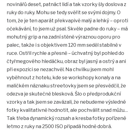
novinářů deset, patnáct lidí a tak vzorky šly doslova z
ruky do ruky. Mohu se tedy svěřit se svými dojmy. O
tom, že je ten aparát překvapivě malý a lehký – oproti
očekávání, to jsem už psal. Skvěle padne do ruky – má
mohutný grip a na zadní stěně výraznou oporu pro
palec, takže i s objektivem 120 mm seděl stabilně v
ruce. Ostřil rychle a přesně – úchvatný byl pohled do
čtyřmegového hledáčku, obraz byl jasný a ostrý a ani
při expozici se nezachvěl. Na chvilku jsem mohl
vyběhnout z hotelu, kde se workshopy konaly a na
maličkém náznaku streetovky jsem se přesvědčil, že
odezva je skutečně blesková. Šlo o předprodukční
vzorky a tak jsem se zavázali, že nebudeme výsledné
fotky kvalitativně hodnotit, ale pochválit snad můžu…
Tak třeba dynamický rozsah a kresba fotky pořízené
letmo z ruky na 2500 ISO připadá hodně dobrá.