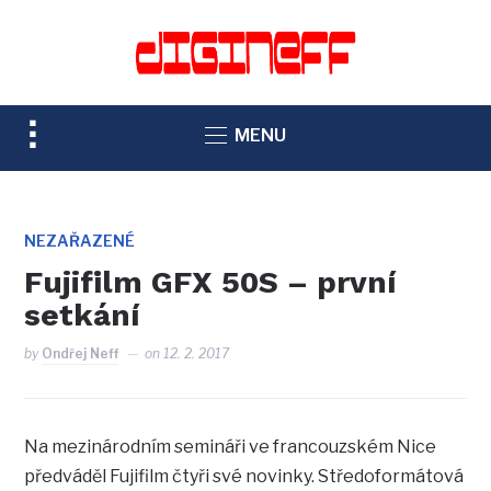
TOGGLE
MENU
SIDEBAR
&
NAVIGATION
NEZAŘAZENÉ
Fujifilm GFX 50S – první
setkání
by
Ondřej Neff
on
12. 2. 2017
Na mezinárodním semináři ve francouzském Nice
předváděl Fujifilm čtyři své novinky. Středoformátová