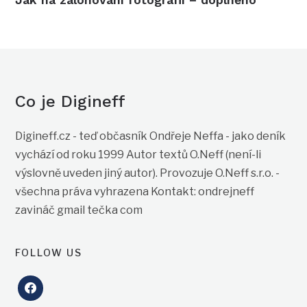
Co je Digineff
Digineff.cz - teď občasník Ondřeje Neffa - jako deník
vychází od roku 1999 Autor textů O.Neff (není-li
výslovně uveden jiný autor). Provozuje O.Neff s.r.o. -
všechna práva vyhrazena Kontakt: ondrejneff
zavináč gmail tečka com
FOLLOW US
facebook