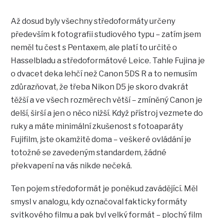
Až dosud byly všechny středoformáty určeny
především k fotografii studiového typu – zatím jsem
neměl tu čest s Pentaxem, ale platí to určitě o
Hasselbladu a středoformátové Leice. Tahle Fujina je
o dvacet deka lehčí než Canon 5DS R a to nemusím
zdůrazňovat, že třeba Nikon D5 je skoro dvakrát
těžší a ve všech rozměrech větší – zmíněný Canon je
delší, širší a jen o něco nižší. Když přístroj vezmete do
ruky a máte minimální zkušenost s fotoaparáty
Fujifilm, jste okamžitě doma – veškeré ovládání je
totožné se zavedeným standardem, žádné
překvapení na vás nikde nečeká.
Ten pojem středoformát je poněkud zavádějící. Měl
smysl v analogu, kdy označoval fakticky formáty
svitkového filmu a pak byl velký formát – plochý film