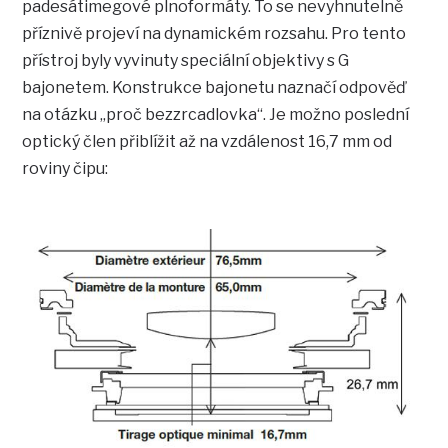
padesátimegové plnoformáty. To se nevyhnutelně
příznivě projeví na dynamickém rozsahu. Pro tento
přístroj byly vyvinuty speciální objektivy s G
bajonetem. Konstrukce bajonetu naznačí odpověď
na otázku „proč bezzrcadlovka“. Je možno poslední
optický člen přiblížit až na vzdálenost 16,7 mm od
roviny čipu: