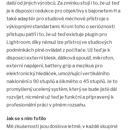
další od jiných výrobců. Za zmínku stojí i to, že už teď
je k disposici redukce pro objektivy s bajonetem H a
také adaptér pro studiové měchové přístroje s
výklopnými standartami. Krom toho o serióznosti
přístupu patří i to, že už teď existuje plugin pro
Lightroom, díky němuž lze přístroj ve studiových
podmínkách plně ovládat z počítače. Už teď je k
disposici externí blesk, dálková spoušť, mikrofon,
externí napájení, battery grip a mezikus pro
elektronický hledáček, umožňující vertikálního
naklonění o 90 stupňů a šikmého o 45 stupňů. Je to
promyšlený ucelený systém, který se bude jistě dál
rozvíjet, nicméně už teď je funkční a připravený k
profesionální práci v plném rozsahu.
Jak se s ním fotilo
Mé zkušenosti jsou doslova letmé, v každé skupině