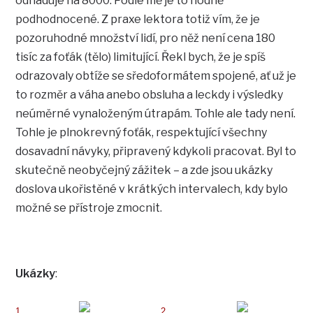
odhaduje na 8000. Podle mě je to hodně
podhodnocené. Z praxe lektora totiž vím, že je
pozoruhodné množství lidí, pro něž není cena 180
tisíc za foťák (tělo) limitující. Řekl bych, že je spíš
odrazovaly obtíže se sředoformátem spojené, ať už je
to rozměr a váha anebo obsluha a leckdy i výsledky
neúměrné vynaloženým útrapám. Tohle ale tady není.
Tohle je plnokrevný foťák, respektující všechny
dosavadní návyky, připravený kdykoli pracovat. Byl to
skutečně neobyčejný zážitek – a zde jsou ukázky
doslova ukořistěné v krátkých intervalech, kdy bylo
možné se přístroje zmocnit.
Ukázky
:
1
2