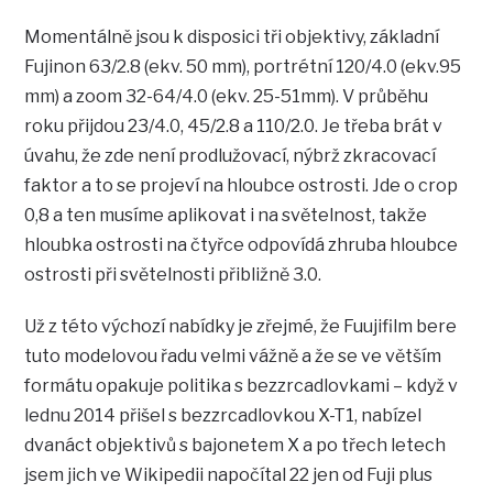
Momentálně jsou k disposici tři objektivy, základní
Fujinon 63/2.8 (ekv. 50 mm), portrétní 120/4.0 (ekv.95
mm) a zoom 32-64/4.0 (ekv. 25-51mm). V průběhu
roku přijdou 23/4.0, 45/2.8 a 110/2.0. Je třeba brát v
úvahu, že zde není prodlužovací, nýbrž zkracovací
faktor a to se projeví na hloubce ostrosti. Jde o crop
0,8 a ten musíme aplikovat i na světelnost, takže
hloubka ostrosti na čtyřce odpovídá zhruba hloubce
ostrosti při světelnosti přibližně 3.0.
Už z této výchozí nabídky je zřejmé, že Fuujifilm bere
tuto modelovou řadu velmi vážně a že se ve větším
formátu opakuje politika s bezzrcadlovkami – když v
lednu 2014 přišel s bezzrcadlovkou X-T1, nabízel
dvanáct objektivů s bajonetem X a po třech letech
jsem jich ve Wikipedii napočítal 22 jen od Fuji plus