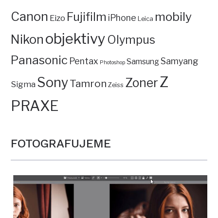
Canon
mobily
Fujifilm
iPhone
Eizo
Leica
objektivy
Nikon
Olympus
Panasonic
Pentax
Samyang
Samsung
Photoshop
Z
Sony
Zoner
Tamron
Sigma
Zeiss
PRAXE
FOTOGRAFUJEME