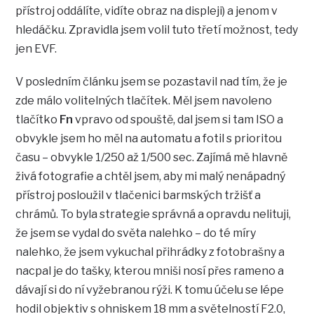
přístroj oddálíte, vidíte obraz na displeji) a jenom v
hledáčku. Zpravidla jsem volil tuto třetí možnost, tedy
jen EVF.
V posledním článku jsem se pozastavil nad tím, že je
zde málo volitelných tlačítek. Měl jsem navoleno
tlačítko
Fn
vpravo od spouště, dal jsem si tam ISO a
obvykle jsem ho měl na automatu a fotil s prioritou
času – obvykle 1/250 až 1/500 sec. Zajímá mě hlavně
živá fotografie a chtěl jsem, aby mi malý nenápadný
přístroj posloužil v tlačenici barmských tržišť a
chrámů. To byla strategie správná a opravdu nelituji,
že jsem se vydal do světa nalehko – do té míry
nalehko, že jsem vykuchal přihrádky z fotobrašny a
nacpal je do tašky, kterou mniši nosí přes rameno a
dávají si do ní vyžebranou rýži. K tomu účelu se lépe
hodil objektiv s ohniskem 18 mm a světelností F2.0,