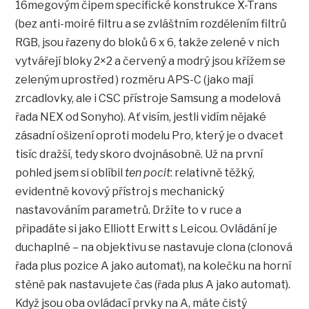
16megovým čipem specifické konstrukce X-Trans
(bez anti-moiré filtru a se zvláštním rozdělením filtrů
RGB, jsou řazeny do bloků 6 x 6, takže zelené v nich
vytvářejí bloky 2×2 a červený a modrý jsou křížem se
zeleným uprostřed ) rozměru APS-C (jako mají
zrcadlovky, ale i CSC přístroje Samsung a modelová
řada NEX od Sonyho). Ať visím, jestli vidím nějaké
zásadní ošizení oproti modelu Pro, který je o dvacet
tisíc dražší, tedy skoro dvojnásobně. Už na první
pohled jsem si oblíbil
ten pocit
: relativně těžký,
evidentně kovový přístroj s mechanický
nastavováním parametrů. Držíte to v ruce a
připadáte si jako Elliott Erwitt s Leicou. Ovládání je
duchaplné – na objektivu se nastavuje clona (clonová
řada plus pozice A jako automat), na kolečku na horní
stěně pak nastavujete čas (řada plus A jako automat).
Když jsou oba ovládací prvky na A, máte čistý