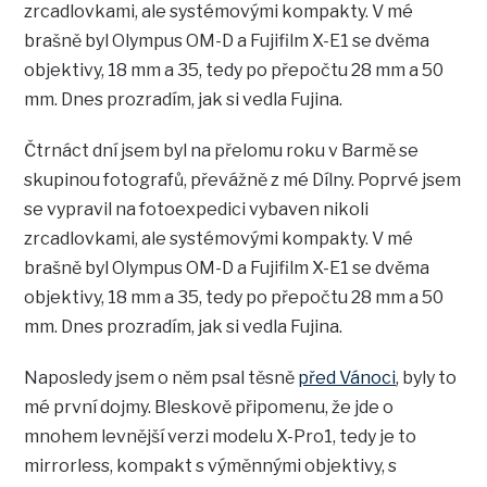
zrcadlovkami, ale systémovými kompakty. V mé
brašně byl Olympus OM-D a Fujifilm X-E1 se dvěma
objektivy, 18 mm a 35, tedy po přepočtu 28 mm a 50
mm. Dnes prozradím, jak si vedla Fujina.
Čtrnáct dní jsem byl na přelomu roku v Barmě se
skupinou fotografů, převážně z mé Dílny. Poprvé jsem
se vypravil na fotoexpedici vybaven nikoli
zrcadlovkami, ale systémovými kompakty. V mé
brašně byl Olympus OM-D a Fujifilm X-E1 se dvěma
objektivy, 18 mm a 35, tedy po přepočtu 28 mm a 50
mm. Dnes prozradím, jak si vedla Fujina.
Naposledy jsem o něm psal těsně
před Vánoci
, byly to
mé první dojmy. Bleskově připomenu, že jde o
mnohem levnější verzi modelu X-Pro1, tedy je to
mirrorless, kompakt s výměnnými objektivy, s