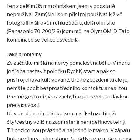
ten s delším 35 mm ohniskem jsem v podstatě
nepoužíval. Zamýšlel jsem přístroj používat k živé
fotografii v širokém úhlu záběru, delší ohnisko
(Panasonic 70-200/2.8) jsem měl na Olym OM-D. Tato
kombinace se velice osvědčila.
Jaké problémy
Ze začátku mi šla na nervy pomalost náběhu. V menu
je třeba nastavit položku Rychlý start a pak se
přístroj chová kultivovaně. Určité zpoždění tu ale je,
nemáte pocit bezprostředního kontaktu s realitou.
Přesné gesto či výraz zachytíte jen s velkou dávkou
předvídavosti.
Už v předchozím článku jsem naříkal nad tím, že
čtyřcestný volič na zadní stěně není definovatelný.
Tři pozice jsou prázdné a na jedné je makro. V zápalu
boje se vám snadno stane, že aktivujete makro a pak