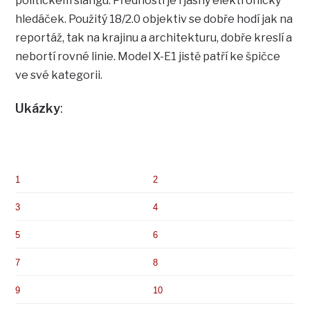
politickém slangu. Předností je i jasný elektronický
hledáček. Použitý 18/2.0 objektiv se dobře hodí jak na
reportáž, tak na krajinu a architekturu, dobře kreslí a
nebortí rovné linie. Model X-E1 jistě patří ke špičce
ve své kategorii.
Ukázky
:
1
2
3
4
5
6
7
8
9
10