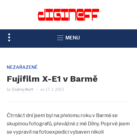
TOGGLE
MENU
SIDEBAR
&
NAVIGATION
NEZAŘAZENÉ
Fujifilm X-E1 v Barmě
by
Ondřej Neff
on
17. 1. 2013
Čtrnáct dní jsem byl na přelomu roku v Barmě se
skupinou fotografů, převážně z mé Dílny. Poprvé jsem
se vypravil na fotoexpedici vybaven nikoli