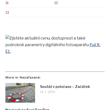
11
12
13
Zjistěte aktuální cenu, dostupnost a také
podrobné parametry digitálního fotoaparátu
Fuji X-
E1
.
More in Nezařazené:
Soutěž v poločase – Začátek
14. 1. 2019
Nový rok na Suoi Dan Ban