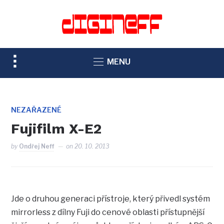
TOGGLE
MENU
SIDEBAR
&
NAVIGATION
NEZAŘAZENÉ
Fujifilm X-E2
by
Ondřej Neff
on
20. 10. 2013
Jde o druhou generaci přístroje, který přivedl systém
mirrorless z dílny Fuji do cenové oblasti přístupnější