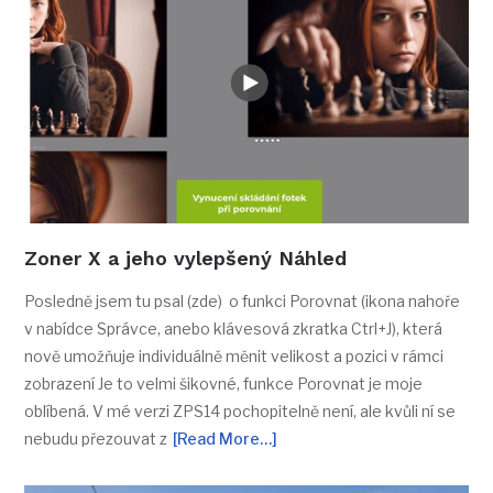
Zoner X a jeho vylepšený Náhled
Posledně jsem tu psal (zde) o funkci Porovnat (ikona nahoře
v nabídce Správce, anebo klávesová zkratka Ctrl+J), která
nově umožňuje individuálně měnit velikost a pozici v rámci
zobrazení Je to velmi šikovné, funkce Porovnat je moje
oblíbená. V mé verzi ZPS14 pochopitelně není, ale kvůli ní se
nebudu přezouvat z
[Read More…]