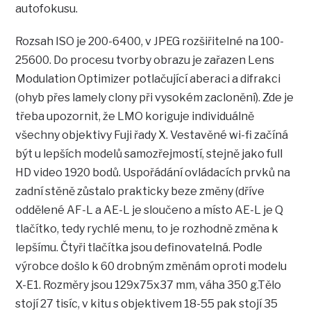
autofokusu.
Rozsah ISO je 200-6400, v JPEG rozšiřitelné na 100-
25600. Do procesu tvorby obrazu je zařazen Lens
Modulation Optimizer potlačující aberaci a difrakci
(ohyb přes lamely clony při vysokém zaclonění). Zde je
třeba upozornit, že LMO koriguje individuálně
všechny objektivy Fuji řady X. Vestavěné wi-fi začíná
být u lepších modelů samozřejmostí, stejně jako full
HD video 1920 bodů. Uspořádání ovládacích prvků na
zadní stěně zůstalo prakticky beze změny (dříve
oddělené AF-L a AE-L je sloučeno a místo AE-L je Q
tlačítko, tedy rychlé menu, to je rozhodně změna k
lepšímu. Čtyři tlačítka jsou definovatelná. Podle
výrobce došlo k 60 drobným změnám oproti modelu
X-E1. Rozměry jsou 129x75x37 mm, váha 350 g.Tělo
stojí 27 tisíc, v kitu s objektivem 18-55 pak stojí 35