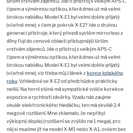
širším vrstvám zájemců. Jde o přístroj s velkým APS-C
čipem a výměnnou optikou, která dnes už má velmi
širokou nabídku. Model X-E1 byl velmi dobře přijatý
(včetně mne), v čem je pokrok X-E2? Jde o druhou
generaci přístroje, který přivedl systém mirrorless z
dílny Fuji do cenové oblasti přístupnější širším
vrstvám zájemců. Jde o přístroj s velkým APS-C
čipem a výměnnou optikou, která dnes už má velmi
širokou nabídku. Model X-E1 byl velmi dobře přijatý
(včetně mne), viz třeba můj článek z
konce loňského
roku
. Vzhledově se X-E2 od předchůdce prakticky
neliší. Na horní stěně má sympatické voliče korekce
expozice a rychlosti závěrky. Vzadu nás zaujme
okulár elektronického hledáčku, ten má skvělé 2,4
megové rozlišení. Mne zklamalo, že nepřibyl
výklopný displej (rozlišení se zvýšilo na 1 mega), pro
něj si musíme jít na model X-M1 nebo X-A1, ovšem bez