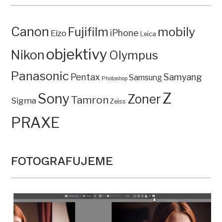
Canon
mobily
Fujifilm
iPhone
Eizo
Leica
objektivy
Nikon
Olympus
Panasonic
Pentax
Samyang
Samsung
Photoshop
Z
Sony
Zoner
Tamron
Sigma
Zeiss
PRAXE
FOTOGRAFUJEME