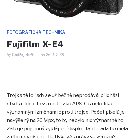
FOTOGRAFICKÁ TECHNIKA
Fujifilm X-E4
by
Ondřej Neff
on
26. 1. 2021
Trojka této řady se už běžně neprodává, přichází
čtyřka. Jde o bezzrcadlovku APS-C s několika
významnými změnami oproti trojce. Počet pixelů je
navýšený na 26 Mpx, to by nebylo nic významného.
Zato je příjemný vyklápěcí displej, tahle řada ho měla
zatím pevný, a podle tiskové zprávy se výrazně