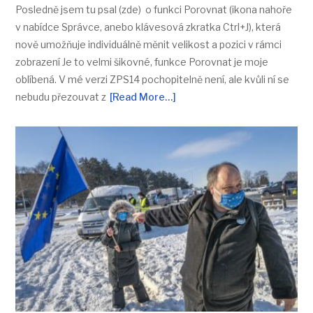
Posledně jsem tu psal (zde) o funkci Porovnat (ikona nahoře
v nabídce Správce, anebo klávesová zkratka Ctrl+J), která
nově umožňuje individuálně měnit velikost a pozici v rámci
zobrazení Je to velmi šikovné, funkce Porovnat je moje
oblíbená. V mé verzi ZPS14 pochopitelně není, ale kvůli ní se
nebudu přezouvat z
[Read More…]