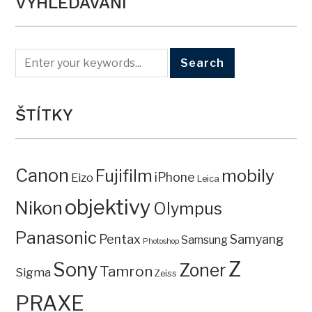
VYHLEDÁVÁNÍ
ŠTÍTKY
Canon
mobily
Fujifilm
iPhone
Eizo
Leica
objektivy
Nikon
Olympus
Panasonic
Pentax
Samyang
Samsung
Photoshop
Z
Sony
Zoner
Tamron
Sigma
Zeiss
PRAXE