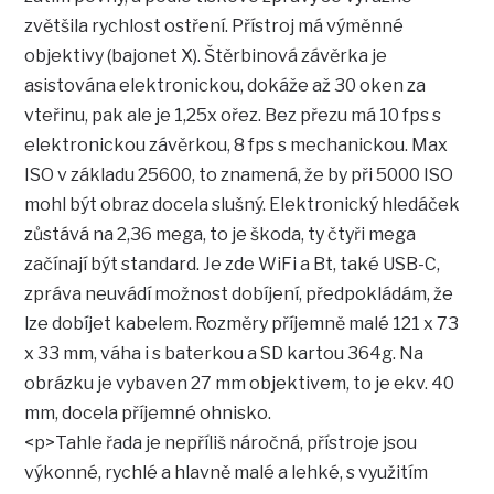
zvětšila rychlost ostření. Přístroj má výměnné
objektivy (bajonet X). Štěrbinová závěrka je
asistována elektronickou, dokáže až 30 oken za
vteřinu, pak ale je 1,25x ořez. Bez přezu má 10 fps s
elektronickou závěrkou, 8 fps s mechanickou. Max
ISO v základu 25600, to znamená, že by při 5000 ISO
mohl být obraz docela slušný. Elektronický hledáček
zůstává na 2,36 mega, to je škoda, ty čtyři mega
začínají být standard. Je zde WiFi a Bt, také USB-C,
zpráva neuvádí možnost dobíjení, předpokládám, že
lze dobíjet kabelem. Rozměry příjemně malé 121 x 73
x 33 mm, váha i s baterkou a SD kartou 364g. Na
obrázku je vybaven 27 mm objektivem, to je ekv. 40
mm, docela příjemné ohnisko.
<p>Tahle řada je nepříliš náročná, přístroje jsou
výkonné, rychlé a hlavně malé a lehké, s využitím