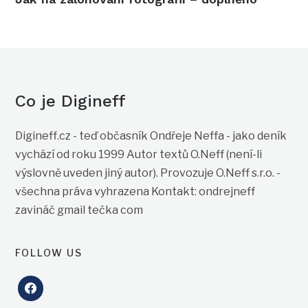
Co je Digineff
Digineff.cz - teď občasník Ondřeje Neffa - jako deník
vychází od roku 1999 Autor textů O.Neff (není-li
výslovně uveden jiný autor). Provozuje O.Neff s.r.o. -
všechna práva vyhrazena Kontakt: ondrejneff
zavináč gmail tečka com
FOLLOW US
facebook