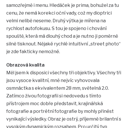
samozřejmě i menu. Hledáček je prima, bohužel za tu
cenu, že nemá korekci oční vady, což my dioptrici
velmi nelibě neseme. Druhý výtka je mířena na
rychlost autofokusu. S tou je spojeno i chování
spouště, která má dlouhý chod a je nutno ji poměrně
silně tisknout. Nějaké rychlé intuitivní „street photo“
je zde fakticky nemožné.
Obrazová kvalita
Měl jsem k disposici všechny tři objektivy. Všechny tři
jsou vysoce kvalitní, mně nejvíc vyhovovala
osmnáctka s ekvivalentem 28 mm, světelná 2.0.
Zatímco živou fotografii si nedovedu s tímto
přístrojem moc dobře představit, krajinářská
fotografie a portrétní fotografie by mohly přinést
vynikající výsledky. Obraz je ostrý, příjemně brilantní s
vysokým dynamickým rozsahem. Pro určitý typ