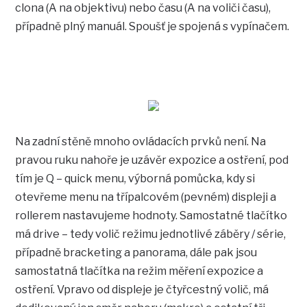
clona (A na objektivu) nebo času (A na voliči času),
případně plný manuál. Spoušť je spojená s vypínačem.
Na zadní stěně mnoho ovládacích prvků není. Na
pravou ruku nahoře je uzávěr expozice a ostření, pod
tím je Q – quick menu, výborná pomůcka, kdy si
otevřeme menu na třípalcovém (pevném) displeji a
rollerem nastavujeme hodnoty. Samostatné tlačítko
má drive – tedy volič režimu jednotlivé záběry / série,
případně bracketing a panorama, dále pak jsou
samostatná tlačítka na režim měření expozice a
ostření. Vpravo od displeje je čtyřcestný volič, má