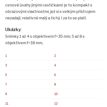
cenové úvahy jinými cestičkami: je to kompakt s
obrazovými vlastnostmi, jež si s velkým přístrojem
nezadají, relativně malý a tichý. I za to se platí.
Ukázky
:
Snímky 1 až 4 s objektivem f=35 mm, 5 až 8 s
objektivem f=18 mm,
1
2
3
4
5
6
7
8
9
10
11
12