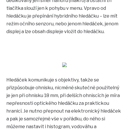
dedikovaný jen směr nahoru (makro) a ostatní tři
tlačítka slouží jen k pohybu v menu. Vpravo od
hledáčku je přepínání hybridního hledáčku – lze mít
režim očního senzoru, nebo jenom hledáček, jenom
displej a lze obsah displeje vložit do hledáčku.
Hledáček komunikuje s objektivy, takže se
přizpůsobuje ohnisku, nicméně skutečně použitelný
je jen při ohnisku 18 mm, při delších ohniscích je míra
nepřesnosti optického hledáčku za praktickou
hranicí. Je nutno přepnout na elektronický hledáček
a pak je samozřejmě vše v pořádku, do něho si
můžeme nastavit i histogram, vodováhu a