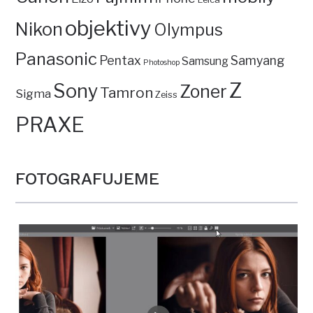
objektivy
Nikon
Olympus
Panasonic
Pentax
Samyang
Samsung
Photoshop
Z
Sony
Zoner
Tamron
Sigma
Zeiss
PRAXE
FOTOGRAFUJEME