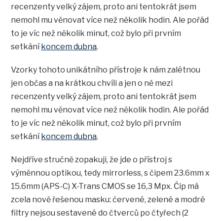
recenzenty velký zájem, proto ani tentokrát jsem
nemohl mu věnovat více než několik hodin. Ale pořád
to je víc než několik minut, což bylo při prvním
setkání
koncem dubna
.
Vzorky tohoto unikátního přístroje k nám zalétnou
jen občas a na krátkou chvíli a jen o ně mezi
recenzenty velký zájem, proto ani tentokrát jsem
nemohl mu věnovat více než několik hodin. Ale pořád
to je víc než několik minut, což bylo při prvním
setkání
koncem dubna
.
Nejdříve stručně zopakuji, že jde o přístroj s
výměnnou optikou, tedy mirrorless, s čipem 23.6mm x
15.6mm (APS-C) X-Trans CMOS se 16,3 Mpx. Čip má
zcela nově řešenou masku: červené, zelené a modré
filtry nejsou sestavené do čtverců po čtyřech (2