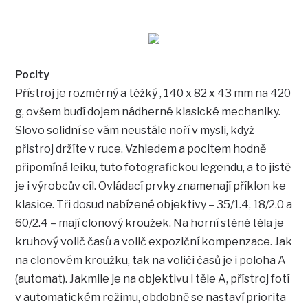
Pocity
Přístroj je rozměrný a těžký , 140 x 82 x 43 mm na 420
g, ovšem budí dojem nádherné klasické mechaniky.
Slovo solidní se vám neustále noří v mysli, když
přistroj držíte v ruce. Vzhledem a pocitem hodně
připomíná leiku, tuto fotografickou legendu, a to jistě
je i výrobcův cíl. Ovládací prvky znamenají příklon ke
klasice. Tři dosud nabízené objektivy – 35/1.4, 18/2.0 a
60/2.4 – mají clonový kroužek. Na horní stěně těla je
kruhový volič časů a volič expoziční kompenzace. Jak
na clonovém kroužku, tak na voliči časů je i poloha A
(automat). Jakmile je na objektivu i těle A, přístroj fotí
v automatickém režimu, obdobně se nastaví priorita