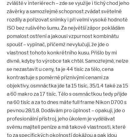
zvláště v interiérech – zde se využije i tichý chod jeho
závěrky a samozřejmě schopnost zvádat světelné
rozdíly a pořizovat snímky i při velmi vysoké hodnotě
ISO bez rušivého šumu. Za největší zápor pokládám
pomalost ostření a jakousi vzpurnost kombinátu
spoušť – vypínač, přičemž nevylučuji, že jde o
vlastnost tohoto konkrétního kusu. Přišlo by mi
divné, kdyby to výrobce tak chtěl. Samozřejmě, nelze
se nezastavit u ceny, ta je 44 tisíc za tělo, cena
kontrastuje s poměrně přiznivými cenami za
objektivy, osmnáctka jde ta 15 tisíc, 35/1.4 také za 15
a 60 makro za 17 tisíc. Tělo s osmnáctkou tedy přijde
na 60 tisíc a za to dnes máte full frame Nikon D700 s
pevnou 28/1.8. Dodávám pro úplnost – opakuji, jde o
profesionální přístroj, jeho úkolem je vydělávat
svému majiteli peníze a má takové vlastnosti, které
to za specifických okolností dokážou a pak jdou