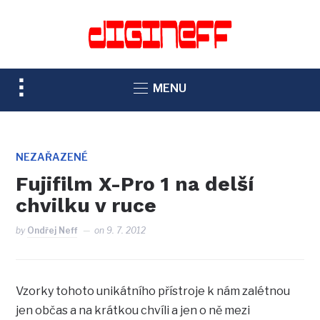
TOGGLE
MENU
SIDEBAR
&
NAVIGATION
NEZAŘAZENÉ
Fujifilm X-Pro 1 na delší
chvilku v ruce
by
Ondřej Neff
on
9. 7. 2012
Vzorky tohoto unikátního přístroje k nám zalétnou
jen občas a na krátkou chvíli a jen o ně mezi