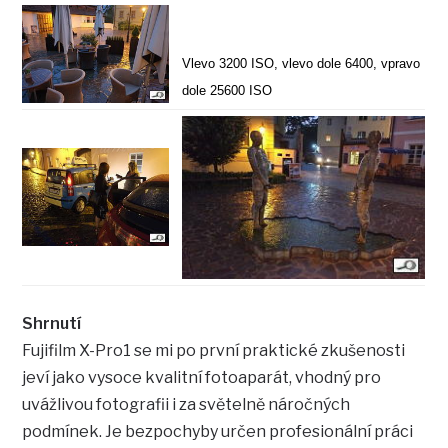
Vlevo 3200 ISO, vlevo dole 6400, vpravo
dole 25600 ISO
Shrnutí
Fujifilm X-Pro1 se mi po první praktické zkušenosti
jeví jako vysoce kvalitní fotoaparát, vhodný pro
uvážlivou fotografii i za světelně náročných
podmínek. Je bezpochyby určen profesionální práci