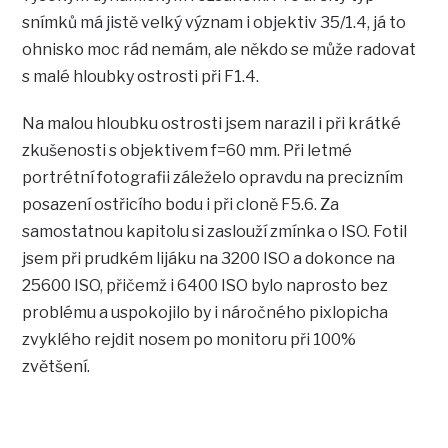
snímků má jistě velký význam i objektiv 35/1.4, já to
ohnisko moc rád nemám, ale někdo se může radovat
s malé hloubky ostrosti při F1.4.
Na malou hloubku ostrosti jsem narazil i při krátké
zkušenosti s objektivem f=60 mm. Při letmé
portrétní fotografii záleželo opravdu na precizním
posazení ostřicího bodu i při cloně F5.6. Za
samostatnou kapitolu si zaslouží zmínka o ISO. Fotil
jsem při prudkém lijáku na 3200 ISO a dokonce na
25600 ISO, přičemž i 6400 ISO bylo naprosto bez
problému a uspokojilo by i náročného pixlopicha
zvyklého rejdit nosem po monitoru při 100%
zvětšení.