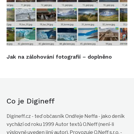
Jak na zálohování fotografií – doplněno
Co je Digineff
Digineff.cz - teď občasník Ondřeje Neffa - jako deník
vychází od roku 1999 Autor textů O.Neff (není-li
výslovně uveden jiný autor). Provozuje O.Neff s.r.o. -