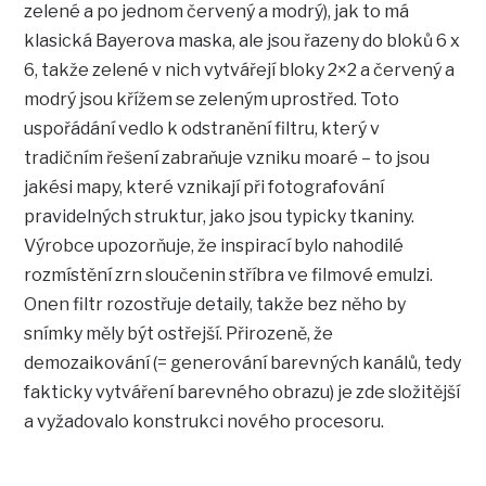
zelené a po jednom červený a modrý), jak to má
klasická Bayerova maska, ale jsou řazeny do bloků 6 x
6, takže zelené v nich vytvářejí bloky 2×2 a červený a
modrý jsou křížem se zeleným uprostřed. Toto
uspořádání vedlo k odstranění filtru, který v
tradičním řešení zabraňuje vzniku moaré – to jsou
jakési mapy, které vznikají při fotografování
pravidelných struktur, jako jsou typicky tkaniny.
Výrobce upozorňuje, že inspirací bylo nahodilé
rozmístění zrn sloučenin stříbra ve filmové emulzi.
Onen filtr rozostřuje detaily, takže bez něho by
snímky měly být ostřejší. Přirozeně, že
demozaikování (= generování barevných kanálů, tedy
fakticky vytváření barevného obrazu) je zde složitější
a vyžadovalo konstrukci nového procesoru.