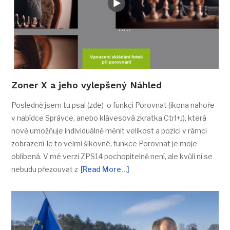
Zoner X a jeho vylepšený Náhled
Posledně jsem tu psal (zde) o funkci Porovnat (ikona nahoře
v nabídce Správce, anebo klávesová zkratka Ctrl+J), která
nově umožňuje individuálně měnit velikost a pozici v rámci
zobrazení Je to velmi šikovné, funkce Porovnat je moje
oblíbená. V mé verzi ZPS14 pochopitelně není, ale kvůli ní se
nebudu přezouvat z
[Read More…]