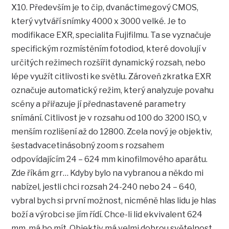
X10. Především je to čip, dvanáctimegový CMOS,
který vytváří snímky 4000 x 3000 velké. Je to
modifikace EXR, specialita Fujifilmu. Ta se vyznačuje
specifickým rozmístěním fotodiod, které dovolují v
určitých režimech rozšířit dynamický rozsah, nebo
lépe využít citlivosti ke světlu. Zároveň zkratka EXR
označuje automatický režim, který analyzuje povahu
scény a přiřazuje jí přednastavené parametry
snímání. Citlivost je v rozsahu od 100 do 3200 ISO, v
menším rozlišení až do 12800. Zcela nový je objektiv,
šestadvacetinásobný zoom s rozsahem
odpovídajícím 24 – 624 mm kinofilmového aparátu.
Zde říkám grr… Kdyby bylo na vybranou a někdo mi
nabízel, jestli chci rozsah 24-240 nebo 24 – 640,
vybral bych si první možnost, nicméně hlas lidu je hlas
boží a výrobci se jím řídí. Chce-li lid ekvivalent 624
mm, má ho mít. Objektiv má velmi dobrou světelnost