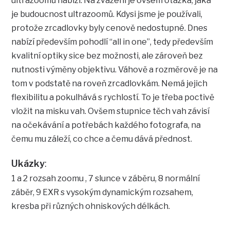
ultrazoomů nabízí. Na zvážení je ovšem otázka, jaká
je budoucnost ultrazoomů. Kdysi jsme je používali,
protože zrcadlovky byly cenově nedostupné. Dnes
nabízí především pohodlí “all in one”, tedy především
kvalitní optiky sice bez možnosti, ale zároveň bez
nutnosti výměny objektivu. Váhově a rozměrově je na
tom v podstatě na roveň zrcadlovkám. Nemá jejich
flexibilitu a pokulhává s rychlostí. To je třeba poctivě
vložit na misku vah. Ovšem stupnice těch vah závisí
na očekávání a potřebách každého fotografa, na
čemu mu záleží, co chce a čemu dává přednost.
Ukázky
:
1 a 2 rozsah zoomu , 7 slunce v záběru, 8 normální
záběr, 9 EXR s vysokým dynamickým rozsahem,
kresba při různých ohniskových délkách.