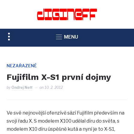
TOGGLE
MENU
SIDEBAR
&
NAVIGATION
NEZAŘAZENÉ
Fujifilm X-S1 první dojmy
by
Ondřej Neff
on
10. 2. 2012
Ve své nejnovější ofenzívě sází Fujifilm především na
svoji řadu X. S modelem X100 udělal díru do světa, s
modelem X10 díru úspěšně kutá a nyní je to X-S1,