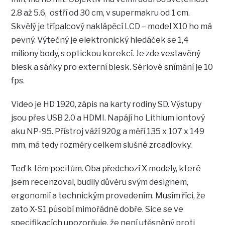
2.8 až 5.6, ostří od 30 cm, v supermakru od 1 cm.
Skvělý je třípalcový naklápěcí LCD – model X10 ho má
pevný. Výtečný je elektronický hledáček se 1,4
miliony body, s optickou korekcí. Je zde vestavěný
blesk a sáňky pro externí blesk. Sériové snímání je 10
fps.
Video je HD 1920, zápis na karty rodiny SD. Výstupy
jsou přes USB 2.0 a HDMI. Napájí ho Lithium iontový
aku NP-95. Přístroj váží 920g a měří 135 x 107 x 149
mm, má tedy rozměry celkem slušné zrcadlovky.
Teď k těm pocitům. Oba předchozí X modely, které
jsem recenzoval, budily důvěru svým designem,
ergonomií a technickým provedením. Musím říci, že
zato X-S1 působí mimořádně dobře. Sice se ve
specifikacích upozorňuje, že není utěsněný proti