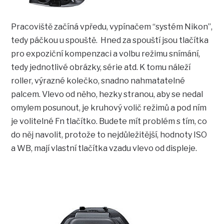
Pracoviště začíná vpředu, vypínačem “systém Nikon”,
tedy páčkou u spouště. Hned za spouští jsou tlačítka
pro expoziční kompenzaci a volbu režimu snímání,
tedy jednotlivé obrázky, série atd. K tomu náleží
roller, výrazné kolečko, snadno nahmatatelné
palcem. Vlevo od něho, hezky stranou, aby se nedal
omylem posunout, je kruhový volič režimů a pod ním
je volitelné Fn tlačítko. Budete mít problém s tím, co
do něj navolit, protože to nejdůležitější, hodnoty ISO
a WB, mají vlastní tlačítka vzadu vlevo od displeje.