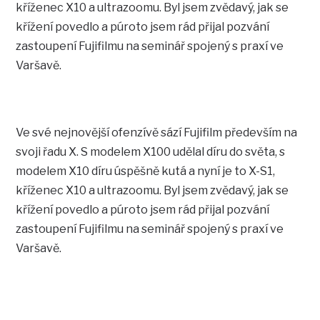
kříženec X10 a ultrazoomu. Byl jsem zvědavý, jak se
křížení povedlo a púroto jsem rád přijal pozvání
zastoupení Fujifilmu na seminář spojený s praxí ve
Varšavě.
Ve své nejnovější ofenzívě sází Fujifilm především na
svoji řadu X. S modelem X100 udělal díru do světa, s
modelem X10 díru úspěšně kutá a nyní je to X-S1,
kříženec X10 a ultrazoomu. Byl jsem zvědavý, jak se
křížení povedlo a púroto jsem rád přijal pozvání
zastoupení Fujifilmu na seminář spojený s praxí ve
Varšavě.