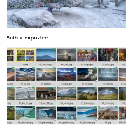
Sníh a expozice