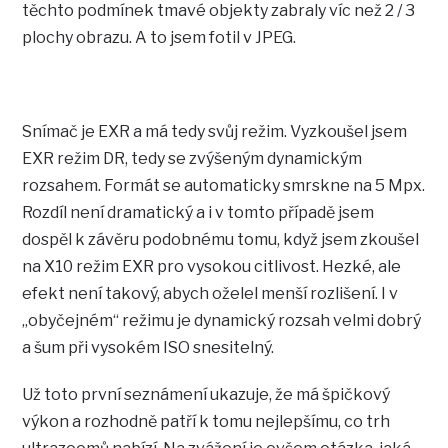
těchto podmínek tmavé objekty zabraly víc než 2 / 3
plochy obrazu. A to jsem fotil v JPEG.
Snímač je EXR a má tedy svůj režim. Vyzkoušel jsem
EXR režim DR, tedy se zvýšeným dynamickým
rozsahem. Formát se automaticky smrskne na 5 Mpx.
Rozdíl není dramatický a i v tomto případě jsem
dospěl k závěru podobnému tomu, když jsem zkoušel
na X10 režim EXR pro vysokou citlivost. Hezké, ale
efekt není takový, abych oželel menší rozlišení. I v
„obyčejném“ režimu je dynamický rozsah velmi dobrý
a šum při vysokém ISO snesitelný.
Už toto první seznámení ukazuje, že má špičkový
výkon a rozhodně patří k tomu nejlepšímu, co trh