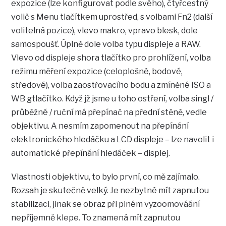
expozice (lze konfigurovat podle svého), čtyřcestný
volič s Menu tlačítkem uprostřed, s volbami Fn2 (další
volitelná pozice), vlevo makro, vpravo blesk, dole
samospoušť. Úplně dole volba typu displeje a RAW.
Vlevo od displeje shora tlačítko pro prohlížení, volba
režimu měření expozice (celoplošné, bodové,
středové), volba zaostřovacího bodu a zmíněné ISO a
WB gtlačítko. Když jž jsme u toho ostření, volba singl /
průběžné / ruční má přepínač na přední stěně, vedle
objektivu. A nesmím zapomenout na přepínání
elektronického hledáčku a LCD displeje – lze navolit i
automatické přepínání hledáček – displej.
Vlastnosti objektivu, to bylo první, co mě zajímalo.
Rozsah je skutečně velký. Je nezbytné mít zapnutou
stabilizaci, jinak se obraz při plném vyzoomováání
nepříjemně klepe. To znamená mít zapnutou