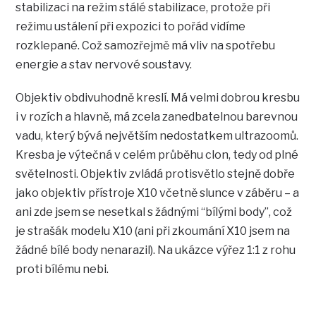
stabilizaci na režim stálé stabilizace, protože při
režimu ustálení při expozici to pořád vidíme
rozklepané. Což samozřejmě má vliv na spotřebu
energie a stav nervové soustavy.
Objektiv obdivuhodně kreslí. Má velmi dobrou kresbu
i v rozích a hlavně, má zcela zanedbatelnou barevnou
vadu, který bývá největším nedostatkem ultrazoomů.
Kresba je výtečná v celém průběhu clon, tedy od plné
světelnosti. Objektiv zvládá protisvětlo stejně dobře
jako objektiv přístroje X10 včetně slunce v záběru – a
ani zde jsem se nesetkal s žádnými “bílými body”, což
je strašák modelu X10 (ani při zkoumání X10 jsem na
žádné bílé body nenarazil). Na ukázce výřez 1:1 z rohu
proti bílému nebi.