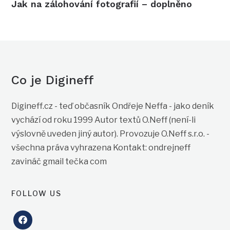
Jak na zálohování fotografií – doplněno
Co je Digineff
Digineff.cz - teď občasník Ondřeje Neffa - jako deník
vychází od roku 1999 Autor textů O.Neff (není-li
výslovně uveden jiný autor). Provozuje O.Neff s.r.o. -
všechna práva vyhrazena Kontakt: ondrejneff
zavináč gmail tečka com
FOLLOW US
facebook