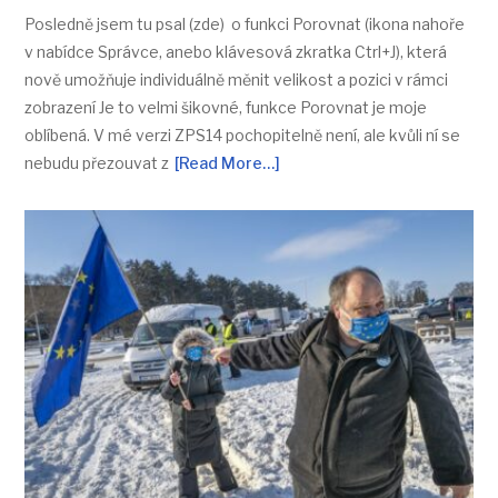
Posledně jsem tu psal (zde) o funkci Porovnat (ikona nahoře
v nabídce Správce, anebo klávesová zkratka Ctrl+J), která
nově umožňuje individuálně měnit velikost a pozici v rámci
zobrazení Je to velmi šikovné, funkce Porovnat je moje
oblíbená. V mé verzi ZPS14 pochopitelně není, ale kvůli ní se
nebudu přezouvat z
[Read More…]