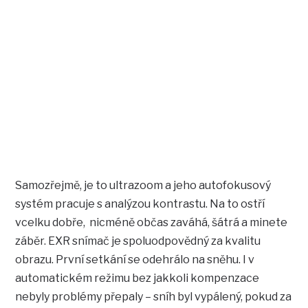
Samozřejmě, je to ultrazoom a jeho autofokusový
systém pracuje s analýzou kontrastu. Na to ostří
vcelku dobře, nicméně občas zaváhá, šátrá a minete
záběr. EXR snímač je spoluodpovědný za kvalitu
obrazu. První setkání se odehrálo na sněhu. I v
automatickém režimu bez jakkoli kompenzace
nebyly problémy přepaly – sníh byl vypálený, pokud za