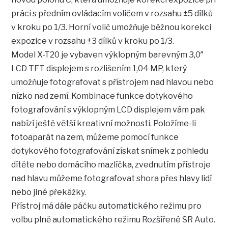
práci s předním ovládacím voličem v rozsahu ±5 dílků
v kroku po 1/3. Horní volič umožňuje běžnou korekci
expozice v rozsahu ±3 dílků v kroku po 1/3.
Model X-T20 je vybaven výklopným barevným 3,0″
LCD TFT displejem s rozlišením 1,04 MP, který
umožňuje fotografovat s přístrojem nad hlavou nebo
nízko nad zemí. Kombinace funkce dotykového
fotografování s výklopným LCD displejem vám pak
nabízí ještě větší kreativní možnosti. Položíme-li
fotoaparát na zem, můžeme pomocí funkce
dotykového fotografování získat snímek z pohledu
dítěte nebo domácího mazlíčka, zvednutím přístroje
nad hlavu můžeme fotografovat shora přes hlavy lidí
nebo jiné překážky.
Přístroj má dále páčku automatického režimu pro
volbu plně automatického režimu Rozšířené SR Auto.