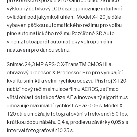
pro korekci expozice v rozsahu ±5 dílků, zatímco
výklopný dotykový LCD displej umožňuje intuitivní
ovládání pod jakýmkoli úhlem. Model X-T20 je dále
vybaven páčkou automatického režimu pro volbu
plně automatického režimu Rozšířené SR Auto,
v němž fotoaparát automaticky volí optimální
nastavení pro danou scénu.
Snímač 24,3 MP APS-C X-TransTM CMOS III a
obrazový procesor X-Processor Pro pro vynikající
kvalitu snímků a velmi rychlou odezvu Přístroj X-T20
nabízí nový režim simulace filmu ACROS, zatímco
větší oblast detekce fáze AF a inovovaný algoritmus
umožňuje maximální rychlost AF až 0,06 s. Model X-
T20 dále umožňuje fotografování s frekvencí 5,0 fps,
krátkou dobu náběhu 0,4 s, prodlevu závěrky 0,05 s a
interval fotografování 0,25 s.