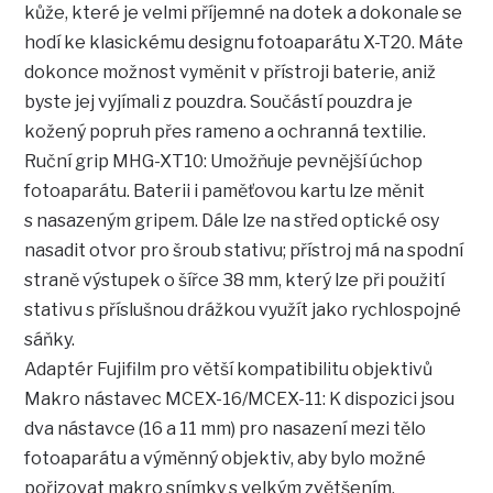
kůže, které je velmi příjemné na dotek a dokonale se
hodí ke klasickému designu fotoaparátu X-T20. Máte
dokonce možnost vyměnit v přístroji baterie, aniž
byste jej vyjímali z pouzdra. Součástí pouzdra je
kožený popruh přes rameno a ochranná textilie.
Ruční grip MHG-XT10: Umožňuje pevnější úchop
fotoaparátu. Baterii i paměťovou kartu lze měnit
s nasazeným gripem. Dále lze na střed optické osy
nasadit otvor pro šroub stativu; přístroj má na spodní
straně výstupek o šířce 38 mm, který lze při použití
stativu s příslušnou drážkou využít jako rychlospojné
sáňky.
Adaptér Fujifilm pro větší kompatibilitu objektivů
Makro nástavec MCEX-16/MCEX-11: K dispozici jsou
dva nástavce (16 a 11 mm) pro nasazení mezi tělo
fotoaparátu a výměnný objektiv, aby bylo možné
pořizovat makro snímky s velkým zvětšením.