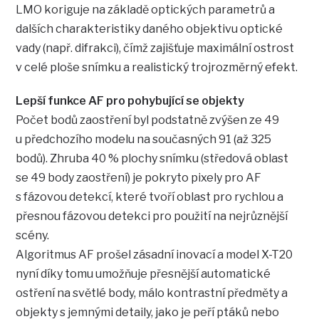
LMO koriguje na základě optických parametrů a
dalších charakteristiky daného objektivu optické
vady (např. difrakci), čímž zajišťuje maximální ostrost
v celé ploše snímku a realistický trojrozměrný efekt.
Lepší funkce AF pro pohybující se objekty
Počet bodů zaostření byl podstatně zvýšen ze 49
u předchozího modelu na současných 91 (až 325
bodů). Zhruba 40 % plochy snímku (středová oblast
se 49 body zaostření) je pokryto pixely pro AF
s fázovou detekcí, které tvoří oblast pro rychlou a
přesnou fázovou detekci pro použití na nejrůznější
scény.
Algoritmus AF prošel zásadní inovací a model X-T20
nyní díky tomu umožňuje přesnější automatické
ostření na světlé body, málo kontrastní předměty a
objekty s jemnými detaily, jako je peří ptáků nebo