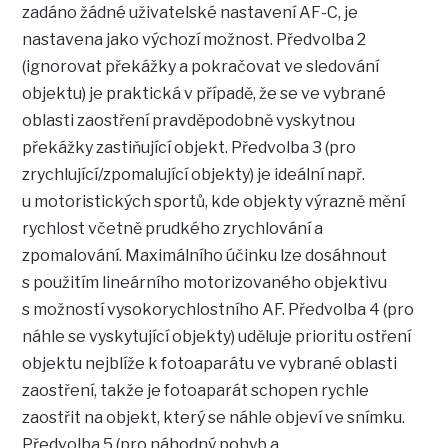
zadáno žádné uživatelské nastavení AF-C, je
nastavena jako výchozí možnost. Předvolba 2
(ignorovat překážky a pokračovat ve sledování
objektu) je praktická v případě, že se ve vybrané
oblasti zaostření pravděpodobně vyskytnou
překážky zastiňující objekt. Předvolba 3 (pro
zrychlující/zpomalující objekty) je ideální např.
u motoristických sportů, kde objekty výrazně mění
rychlost včetně prudkého zrychlování a
zpomalování. Maximálního účinku lze dosáhnout
s použitím lineárního motorizovaného objektivu
s možností vysokorychlostního AF. Předvolba 4 (pro
náhle se vyskytující objekty) uděluje prioritu ostření
objektu nejblíže k fotoaparátu ve vybrané oblasti
zaostření, takže je fotoaparát schopen rychle
zaostřit na objekt, který se náhle objeví ve snímku.
Předvolba 5 (pro náhodný pohyb a