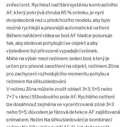
zvířecí srst. Rychlost načítání systému kontrastního
AF, který pokrývá zhruba 85 % snímku, je nyní
dvojnásobná než u předchozího modelu, aby bylo
možné rychlejší a přesnější automatické ostření.
Během natáčení videa se bod AF hladce posunuje
tak, aby sledoval pohybující se objekt a aby
výsledkem byl přirozeně vypadající snímek.
Máte na výběr mezi režimem Jeden bod, který je
určen pro přesné zaostření na objekt, režimem Zóna
pro zachycení rozhodujícího momentu pohybu a
režimem Na šířku/sledování.
V režimu Zóna můžete zvolit oblast 3×3, 5×5 nebo
7×7 v rámci 91bodového pole AF. Rychlého ostření
lze dosáhnout zejména ve vycentrované zóně 3×3
nebo 5×5; důvodem je fázová detekce AF zajišťovaná
snímačem. Režim Na šířku/sledování je kombinací