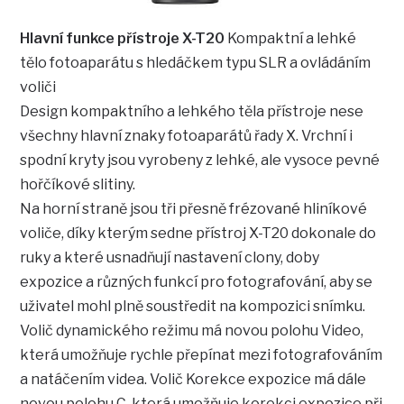
Hlavní funkce přístroje X-T20
Kompaktní a lehké
tělo fotoaparátu s hledáčkem typu SLR a ovládáním
voliči
Design kompaktního a lehkého těla přístroje nese
všechny hlavní znaky fotoaparátů řady X. Vrchní i
spodní kryty jsou vyrobeny z lehké, ale vysoce pevné
hořčíkové slitiny.
Na horní straně jsou tři přesně frézované hliníkové
voliče, díky kterým sedne přístroj X-T20 dokonale do
ruky a které usnadňují nastavení clony, doby
expozice a různých funkcí pro fotografování, aby se
uživatel mohl plně soustředit na kompozici snímku.
Volič dynamického režimu má novou polohu Video,
která umožňuje rychle přepínat mezi fotografováním
a natáčením videa. Volič Korekce expozice má dále
novou polohu C, která umožňuje korekci expozice při