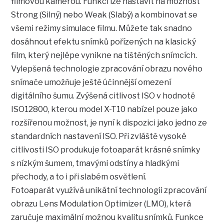
filmovou kamerou. Funkci lze nastavit na možnost
Strong (Silný) nebo Weak (Slabý) a kombinovat se
všemi režimy simulace filmu. Můžete tak snadno
dosáhnout efektu snímků pořízených na klasický
film, který nejlépe vynikne na tištěných snímcích.
Vylepšená technologie zpracování obrazu nového
snímače umožňuje ještě účinnější omezení
digitálního šumu. Zvýšená citlivost ISO v hodnotě
ISO12800, kterou model X-T10 nabízel pouze jako
rozšířenou možnost, je nyní k dispozici jako jedno ze
standardních nastavení ISO. Při zvláště vysoké
citlivosti ISO produkuje fotoaparát krásné snímky
s nízkým šumem, tmavými odstíny a hladkými
přechody, a to i při slabém osvětlení.
Fotoaparát využívá unikátní technologii zpracování
obrazu Lens Modulation Optimizer (LMO), která
zaručuje maximální možnou kvalitu snímků. Funkce