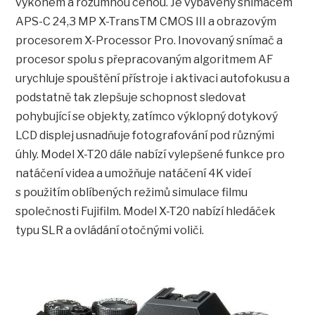
výkonem a rozumnou cenou. Je vybavený snímačem
APS-C 24,3 MP X-TransTM CMOS III a obrazovým
procesorem X-Processor Pro. Inovovaný snímač a
procesor spolu s přepracovaným algoritmem AF
urychluje spouštění přístroje i aktivaci autofokusu a
podstatně tak zlepšuje schopnost sledovat
pohybující se objekty, zatímco výklopný dotykový
LCD displej usnadňuje fotografování pod různými
úhly. Model X-T20 dále nabízí vylepšené funkce pro
natáčení videa a umožňuje natáčení 4K videí
s použitím oblíbených režimů simulace filmu
společnosti Fujifilm. Model X-T20 nabízí hledáček
typu SLR a ovládání otočnými voliči.