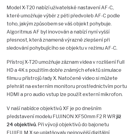
Model X-T20 nabízí uživatelské nastavení AF-C,
které umožňuje výběr z pěti předvoleb AF-C podle
toho, jakým způsobem se váš objekt pohybuje.
Algoritmus AF byl inovován a nabízí nyní vyšší
přesnost, která znamená výrazné zlepšení při
sledování pohybujícího se objektu v režimu AF-C.
Přístroj X-T20 umožňuje záznam videa v rozlišení Full
HD a 4K s použitím dobře známých efektů simulace
filmu u přístrojů řady X. Natočené video si můžete
přehrát na externím monitoru prostřednictvím portu
HDMI a pro audio vstup lze použít externí mikrofon.
V naší nabídce objektivů XF je po dnešním
představení modelu FUJINON XF50mm F2 R WR
již
24 objektivů
. Při vývoji objektivů do bajonetu
FUJIFILM X se uplatňovaly nejnovější digitální