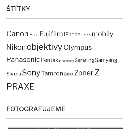
ŠTÍTKY
Canon
mobily
Fujifilm
iPhone
Eizo
Leica
objektivy
Nikon
Olympus
Panasonic
Pentax
Samyang
Samsung
Photoshop
Z
Sony
Zoner
Tamron
Sigma
Zeiss
PRAXE
FOTOGRAFUJEME