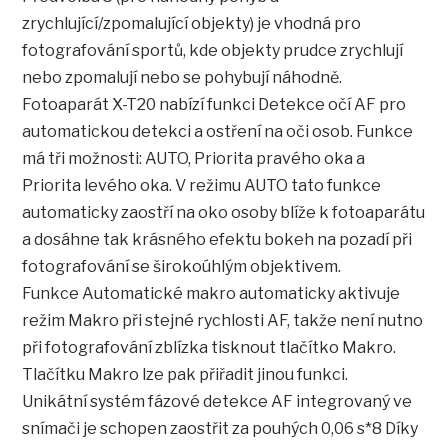
zrychlující/zpomalující objekty) je vhodná pro
fotografování sportů, kde objekty prudce zrychlují
nebo zpomalují nebo se pohybují náhodně.
Fotoaparát X-T20 nabízí funkci Detekce očí AF pro
automatickou detekci a ostření na oči osob. Funkce
má tři možnosti: AUTO, Priorita pravého oka a
Priorita levého oka. V režimu AUTO tato funkce
automaticky zaostří na oko osoby blíže k fotoaparátu
a dosáhne tak krásného efektu bokeh na pozadí při
fotografování se širokoúhlým objektivem.
Funkce Automatické makro automaticky aktivuje
režim Makro při stejné rychlosti AF, takže není nutno
při fotografování zblízka tisknout tlačítko Makro.
Tlačítku Makro lze pak přiřadit jinou funkci.
Unikátní systém fázové detekce AF integrovaný ve
snímači je schopen zaostřit za pouhých 0,06 s*8 Díky