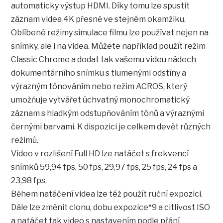
automaticky výstup HDMI. Díky tomu lze spustit
záznam videa 4K přesně ve stejném okamžiku.
Oblíbené režimy simulace filmu lze používat nejen na
snímky, ale i na videa. Můžete například použít režim
Classic Chrome a dodat tak vašemu videu nádech
dokumentárního snímku s tlumenými odstíny a
výrazným tónováním nebo režim ACROS, který
umožňuje vytvářet úchvatný monochromatický
záznam s hladkým odstupňováním tónů a výraznými
černými barvami. K dispozici je celkem devět různých
režimů.
Video v rozlišení Full HD lze natáčet s frekvencí
snímků 59,94 fps, 50 fps, 29,97 fps, 25 fps, 24 fps a
23,98 fps.
Během natáčení videa lze též použít ruční expozici.
Dále lze změnit clonu, dobu expozice*9 a citlivost ISO
a natáčet tak video s nastavením podle přání