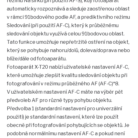
režimu Na šířku (při použití AF-S), kdy fotoaparát
automaticky rozpoznává a sleduje zaostřenou oblast
v rámci 91bodového podle AF, a prediktivního režimu
Sledování (při použití AF-C), který k průběžnému
sledování objektu využívá celou 91bodovou oblast.
Tato funkce umožňuje nepřetržité ostření na objekt,
který se pohybuje nahoru/dolů, doleva/doprava nebo
blíže/dále od fotoaparátu.
Fotoaparát X-T20 nabízí uživatelské nastavení AF-C,
které umožňuje zlepšit kvalitu sledování objektu při
fotografování v režimu průběžného AF (AF-C)*8.
V uživatelském nastavení AF-C máte na výběr pět
předvoleb AF pro různé typy pohybu objektu.
Předvolba 1 (standardní nastavení pro univerzální
použití) je standardní nastavení, které lze použít
obecně při fotografování pohybujících se objektů. Je
podobná normálnímu nastavení AF-C a pokud není