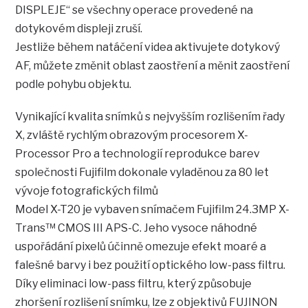
DISPLEJE“ se všechny operace provedené na
dotykovém displeji zruší.
Jestliže během natáčení videa aktivujete dotykový
AF, můžete změnit oblast zaostření a měnit zaostření
podle pohybu objektu.
Vynikající kvalita snímků s nejvyšším rozlišením řady
X, zvláště rychlým obrazovým procesorem X-
Processor Pro a technologií reprodukce barev
společnosti Fujifilm dokonale vyladěnou za 80 let
vývoje fotografických filmů
Model X-T20 je vybaven snímačem Fujifilm 24.3MP X-
Trans™ CMOS III APS-C. Jeho vysoce náhodné
uspořádání pixelů účinně omezuje efekt moaré a
falešné barvy i bez použití optického low-pass filtru.
Díky eliminaci low-pass filtru, který způsobuje
zhoršení rozlišení snímku, lze z objektivů FUJINON