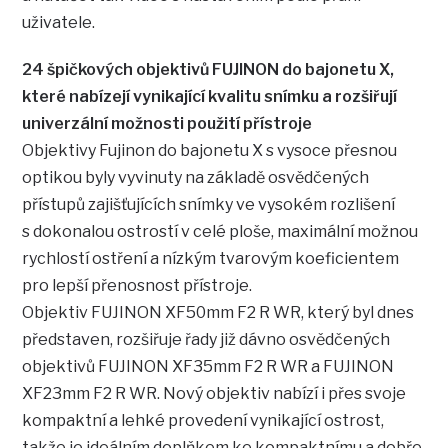
uživatele.
24 špičkových objektivů FUJINON do bajonetu X,
které nabízejí vynikající kvalitu snímku a rozšiřují
univerzální možnosti použití přístroje
Objektivy Fujinon do bajonetu X s vysoce přesnou
optikou byly vyvinuty na základě osvědčených
přístupů zajišťujících snímky ve vysokém rozlišení
s dokonalou ostrostí v celé ploše, maximální možnou
rychlostí ostření a nízkým tvarovým koeficientem
pro lepší přenosnost přístroje.
Objektiv FUJINON XF50mm F2 R WR, který byl dnes
představen, rozšiřuje řady již dávno osvědčených
objektivů FUJINON XF35mm F2 R WR a FUJINON
XF23mm F2 R WR. Nový objektiv nabízí i přes svoje
kompaktní a lehké provedení vynikající ostrost,
takže je ideálním doplňkem ke kompaktnímu a dobře