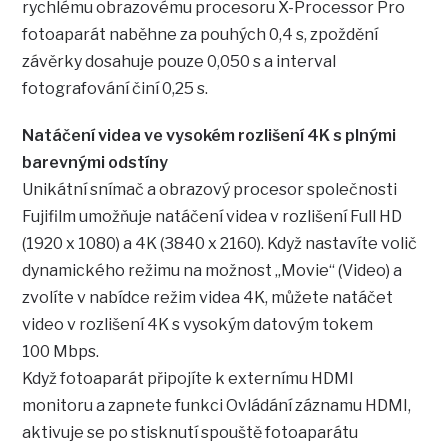
rychlému obrazovému procesoru X-Processor Pro
fotoaparát naběhne za pouhých 0,4 s, zpoždění
závěrky dosahuje pouze 0,050 s a interval
fotografování činí 0,25 s.
Natáčení videa ve vysokém rozlišení 4K s plnými
barevnými odstíny
Unikátní snímač a obrazový procesor společnosti
Fujifilm umožňuje natáčení videa v rozlišení Full HD
(1920 x 1080) a 4K (3840 x 2160). Když nastavíte volič
dynamického režimu na možnost „Movie“ (Video) a
zvolíte v nabídce režim videa 4K, můžete natáčet
video v rozlišení 4K s vysokým datovým tokem
100 Mbps.
Když fotoaparát připojíte k externímu HDMI
monitoru a zapnete funkci Ovládání záznamu HDMI,
aktivuje se po stisknutí spouště fotoaparátu