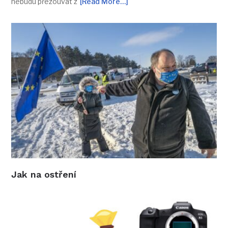
nebudu přezouvat z
[Read More…]
Jak na ostření