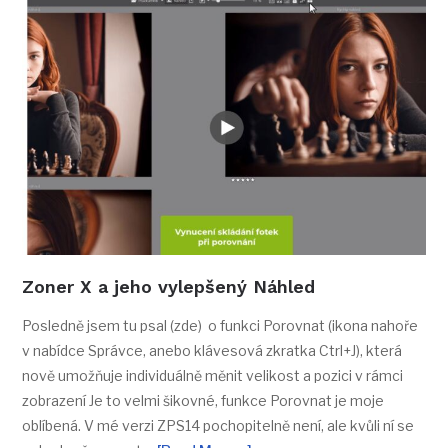
Zoner X a jeho vylepšený Náhled
Posledně jsem tu psal (zde) o funkci Porovnat (ikona nahoře
v nabídce Správce, anebo klávesová zkratka Ctrl+J), která
nově umožňuje individuálně měnit velikost a pozici v rámci
zobrazení Je to velmi šikovné, funkce Porovnat je moje
oblíbená. V mé verzi ZPS14 pochopitelně není, ale kvůli ní se