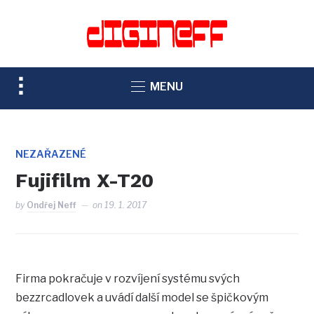
TOGGLE
MENU
SIDEBAR
&
NAVIGATION
NEZAŘAZENÉ
Fujifilm X-T20
by
Ondřej Neff
on
19. 1. 2017
Firma pokračuje v rozvíjení systému svých
bezzrcadlovek a uvádí další model se špičkovým