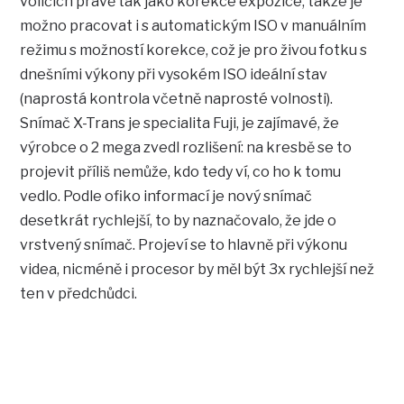
voličích právě tak jako korekce expozice, takže je
možno pracovat i s automatickým ISO v manuálním
režimu s možností korekce, což je pro živou fotku s
dnešními výkony při vysokém ISO ideální stav
(naprostá kontrola včetně naprosté volnosti).
Snímač X-Trans je specialita Fuji, je zajímavé, že
výrobce o 2 mega zvedl rozlišení: na kresbě se to
projevit příliš nemůže, kdo tedy ví, co ho k tomu
vedlo. Podle ofiko informací je nový snímač
desetkrát rychlejší, to by naznačovalo, že jde o
vrstvený snímač. Projeví se to hlavně při výkonu
videa, nicméně i procesor by měl být 3x rychlejší než
ten v předchůdci.