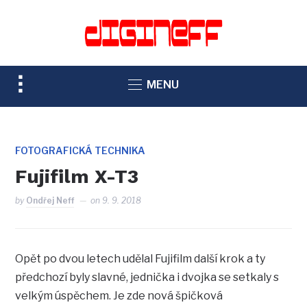
TOGGLE
MENU
SIDEBAR
&
NAVIGATION
FOTOGRAFICKÁ TECHNIKA
Fujifilm X-T3
by
Ondřej Neff
on
9. 9. 2018
Opět po dvou letech udělal Fujifilm další krok a ty
předchozí byly slavné, jednička i dvojka se setkaly s
velkým úspěchem. Je zde nová špičková