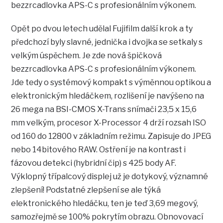
bezzrcadlovka APS-C s profesionálním výkonem.
Opět po dvou letech udělal Fujifilm další krok a ty
předchozí byly slavné, jednička i dvojka se setkaly s
velkým úspěchem. Je zde nová špičková
bezzrcadlovka APS-C s profesionálním výkonem.
Jde tedy o systémový kompakt s výměnnou optikou a
elektronickým hledáčkem, rozlišení je navýšeno na
26 mega na BSI-CMOS X-Trans snímači 23,5 x 15,6
mm velkým, procesor X-Processor 4 drží rozsah ISO
od 160 do 12800 v základním režimu. Zapisuje do JPEG
nebo 14bitového RAW. Ostření je na kontrast i
fázovou detekci (hybridní čip) s 425 body AF.
Výklopný třípalcový displej už je dotykový, významné
zlepšení! Podstatné zlepšení se ale týká
elektronického hledáčku, ten je teď 3,69 megový,
samozřejmě se 100% pokrytím obrazu. Obnovovací