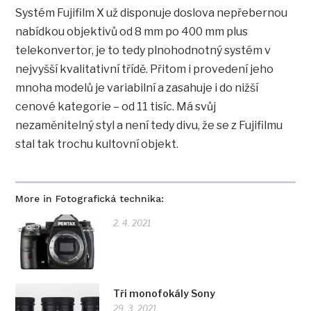
Systém Fujifilm X už disponuje doslova nepřebernou
nabídkou objektivů od 8 mm po 400 mm plus
telekonvertor, je to tedy plnohodnotný systém v
nejvyšší kvalitativní třídě. Přitom i provedení jeho
mnoha modelů je variabilní a zasahuje i do nižší
cenové kategorie – od 11 tisíc. Má svůj
nezaměnitelný styl a není tedy divu, že se z Fujifilmu
stal tak trochu kultovní objekt.
More in Fotografická technika:
2. 4. 2021
Tři monofokály Sony
29. 3. 2021