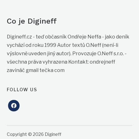
Co je Digineff
Digineff.cz - teď občasník Ondřeje Neffa - jako deník
vychází od roku 1999 Autor textů O.Neff (není-li
výslovně uveden jiný autor). Provozuje O.Neff s.r.o. -
všechna práva vyhrazena Kontakt: ondrejneff
zavináč gmail tečka com
FOLLOW US
facebook
Copyright © 2026 Digineff