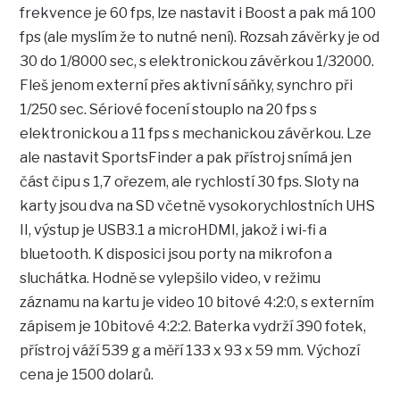
frekvence je 60 fps, lze nastavit i Boost a pak má 100
fps (ale myslím že to nutné není). Rozsah závěrky je od
30 do 1/8000 sec, s elektronickou závěrkou 1/32000.
Fleš jenom externí přes aktivní sáňky, synchro při
1/250 sec. Sériové focení stouplo na 20 fps s
elektronickou a 11 fps s mechanickou závěrkou. Lze
ale nastavit SportsFinder a pak přístroj snímá jen
část čipu s 1,7 ořezem, ale rychlostí 30 fps. Sloty na
karty jsou dva na SD včetně vysokorychlostních UHS
II, výstup je USB3.1 a microHDMI, jakož i wi-fi a
bluetooth. K disposici jsou porty na mikrofon a
sluchátka. Hodně se vylepšilo video, v režimu
záznamu na kartu je video 10 bitové 4:2:0, s externím
zápisem je 10bitové 4:2:2. Baterka vydrží 390 fotek,
přístroj váží 539 g a měří 133 x 93 x 59 mm. Výchozí
cena je 1500 dolarů.