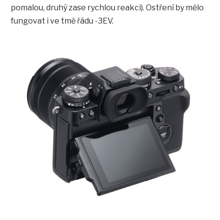
pomalou, druhý zase rychlou reakci). Ostření by mělo
fungovat i ve tmě řádu -3EV.