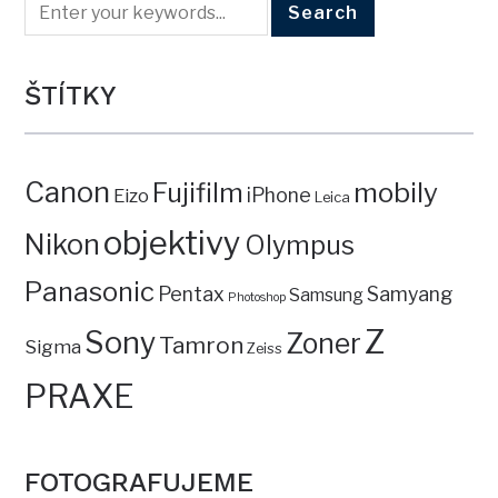
ŠTÍTKY
Canon
mobily
Fujifilm
iPhone
Eizo
Leica
objektivy
Nikon
Olympus
Panasonic
Pentax
Samyang
Samsung
Photoshop
Z
Sony
Zoner
Tamron
Sigma
Zeiss
PRAXE
FOTOGRAFUJEME