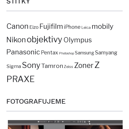
ŠTÍTKY
Canon
mobily
Fujifilm
iPhone
Eizo
Leica
objektivy
Nikon
Olympus
Panasonic
Pentax
Samyang
Samsung
Photoshop
Z
Sony
Zoner
Tamron
Sigma
Zeiss
PRAXE
FOTOGRAFUJEME