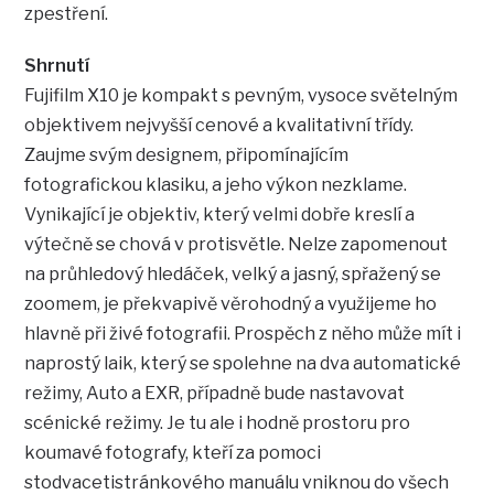
zpestření.
Shrnutí
Fujifilm X10 je kompakt s pevným, vysoce světelným
objektivem nejvyšší cenové a kvalitativní třídy.
Zaujme svým designem, připomínajícím
fotografickou klasiku, a jeho výkon nezklame.
Vynikající je objektiv, který velmi dobře kreslí a
výtečně se chová v protisvětle. Nelze zapomenout
na průhledový hledáček, velký a jasný, spřažený se
zoomem, je překvapivě věrohodný a využijeme ho
hlavně při živé fotografii. Prospěch z něho může mít i
naprostý laik, který se spolehne na dva automatické
režimy, Auto a EXR, případně bude nastavovat
scénické režimy. Je tu ale i hodně prostoru pro
koumavé fotografy, kteří za pomoci
stodvacetistránkového manuálu vniknou do všech