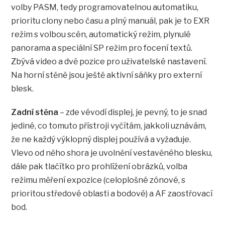
volby PASM, tedy programovatelnou automatiku,
prioritu clony nebo času a plný manuál, pak je to EXR
režim s volbou scén, automatický režim, plynulé
panorama a speciální SP režim pro focení textů.
Zbývá video a dvě pozice pro uživatelské nastavení.
Na horní stěně jsou ještě aktivní sáňky pro externí
blesk.
Zadní stěna
– zde vévodí displej, je pevný, to je snad
jediné, co tomuto přístroji vyčítám, jakkoli uznávám,
že ne každý výklopný displej používá a vyžaduje.
Vlevo od něho shora je uvolnění vestavěného blesku,
dále pak tlačítko pro prohlížení obrázků, volba
režimu měření expozice (celoplošné zónové, s
prioritou středové oblasti a bodové) a AF zaostřovací
bod.