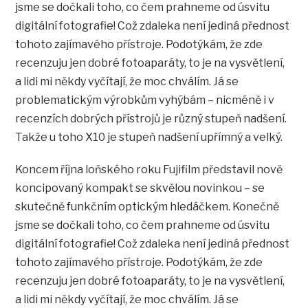
jsme se dočkali toho, co čem prahneme od úsvitu
digitální fotografie! Což zdaleka není jediná přednost
tohoto zajímavého přístroje. Podotýkám, že zde
recenzuju jen dobré fotoaparáty, to je na vysvětlení,
a lidi mi někdy vyčítají, že moc chválím. Já se
problematickým výrobkům vyhýbám – nicméně i v
recenzích dobrých přístrojů je různý stupeň nadšení.
Takže u toho X10 je stupeň nadšení upřímný a velký.
Koncem října loňského roku Fujifilm představil nově
koncipovaný kompakt se skvělou novinkou – se
skutečně funkčním optickým hledáčkem. Konečně
jsme se dočkali toho, co čem prahneme od úsvitu
digitální fotografie! Což zdaleka není jediná přednost
tohoto zajímavého přístroje. Podotýkám, že zde
recenzuju jen dobré fotoaparáty, to je na vysvětlení,
a lidi mi někdy vyčítají, že moc chválím. Já se