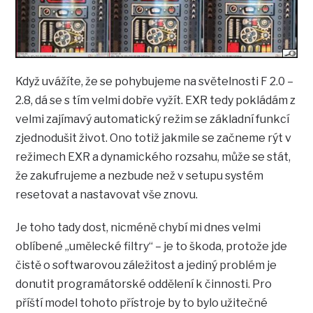
Když uvážíte, že se pohybujeme na světelnosti F 2.0 –
2.8, dá se s tím velmi dobře vyžít. EXR tedy pokládám z
velmi zajímavý automatický režim se základní funkcí
zjednodušit život. Ono totiž jakmile se začneme rýt v
režimech EXR a dynamického rozsahu, může se stát,
že zakufrujeme a nezbude než v setupu systém
resetovat a nastavovat vše znovu.
Je toho tady dost, nicméně chybí mi dnes velmi
oblíbené „umělecké filtry“ – je to škoda, protože jde
čistě o softwarovou záležitost a jediný problém je
donutit programátorské oddělení k činnosti. Pro
příští model tohoto přístroje by to bylo užitečné