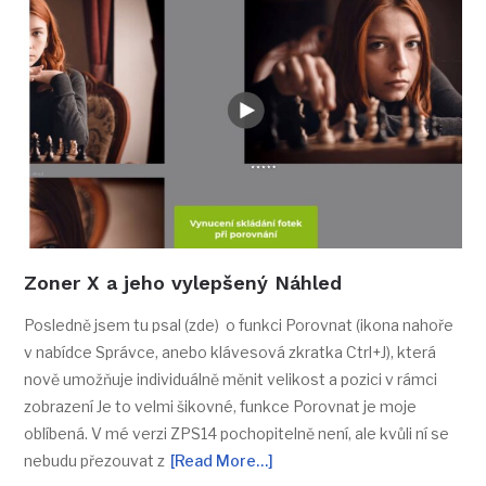
Zoner X a jeho vylepšený Náhled
Posledně jsem tu psal (zde) o funkci Porovnat (ikona nahoře
v nabídce Správce, anebo klávesová zkratka Ctrl+J), která
nově umožňuje individuálně měnit velikost a pozici v rámci
zobrazení Je to velmi šikovné, funkce Porovnat je moje
oblíbená. V mé verzi ZPS14 pochopitelně není, ale kvůli ní se
nebudu přezouvat z
[Read More…]