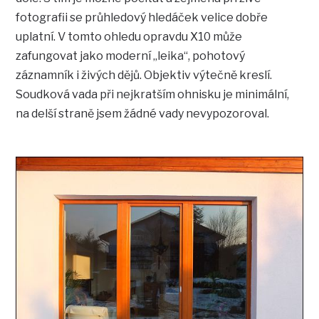
fotografii se průhledový hledáček velice dobře
uplatní. V tomto ohledu opravdu X10 může
zafungovat jako moderní „leika“, pohotový
záznamník i živých dějů. Objektiv výtečně kreslí.
Soudková vada při nejkratším ohnisku je minimální,
na delší straně jsem žádné vady nevypozoroval.