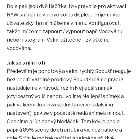
Dole pak jsou dvě tlačítka, to vpravo je pro aktivaci
RAW snímání a vpravo volba displeje. Příjemný je
uživatelský: ten si můžeme v menu konfigurovat,
takže můžeme zapnout / vypnout např. Vodováhu
nebo histogram. Velmi užitečné – zvláště na
vodováha.
Jak se s ním fotí
Především je pohotový a velmi rychlý. Spoušť reaguje
bez pociťovatelné prodlevy. Pokud si dáme práci a
nastudujeme v návodu režim Nejlepší snímek
(čtyřcestný volič nahoru, volíme Nejlepší snímek a
pak voličem doprava se dostaneme k dalšímu
nastavení), pak se v podstatě nedá snímek minout.
Oceníme průhledový hledáček. Tem kdy je podle
papírů 85% scény, do stran ubírá víc než nahoře a
dole. S tím je možné počítat a zejména při živé