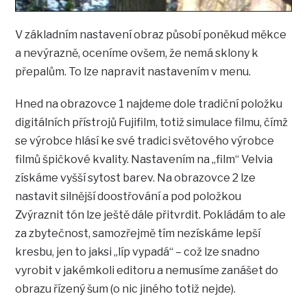
V základním nastavení obraz působí poněkud měkce
a nevýrazně, oceníme ovšem, že nemá sklony k
přepalům. To lze napravit nastavením v menu.
Hned na obrazovce 1 najdeme dole tradiční položku
digitálních přístrojů Fujifilm, totiž simulace filmu, čímž
se výrobce hlásí ke své tradici světového výrobce
filmů špičkové kvality. Nastavením na „film“ Velvia
získáme vyšší sytost barev. Na obrazovce 2 lze
nastavit silnější doostřování a pod položkou
Zvýraznit tón lze ještě dále přitvrdit. Pokládám to ale
za zbytečnost, samozřejmě tím nezískáme lepší
kresbu, jen to jaksi „líp vypadá“ – což lze snadno
vyrobit v jakémkoli editoru a nemusíme zanášet do
obrazu řízený šum (o nic jiného totiž nejde).