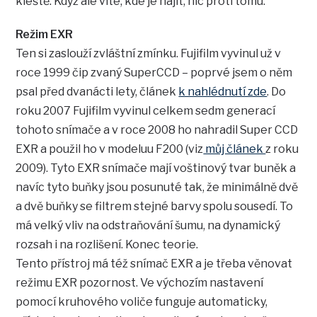
kleště. Když ale víte, kde je najít, nic proti tomu.
Režim EXR
Ten si zaslouží zvláštní zmínku. Fujifilm vyvinul už v
roce 1999 čip zvaný SuperCCD – poprvé jsem o něm
psal před dvanácti lety, článek
k nahlédnutí zde
. Do
roku 2007 Fujifilm vyvinul celkem sedm generací
tohoto snímače a v roce 2008 ho nahradil Super CCD
EXR a použil ho v modeluu F200 (viz
můj článek
z roku
2009). Tyto EXR snímače mají voštinový tvar buněk a
navíc tyto buňky jsou posunuté tak, že minimálně dvě
a dvě buňky se filtrem stejné barvy spolu sousedí. To
má velký vliv na odstraňování šumu, na dynamický
rozsah i na rozlišení. Konec teorie.
Tento přístroj má též snímač EXR a je třeba věnovat
režimu EXR pozornost. Ve výchozím nastavení
pomocí kruhového voliče funguje automaticky,