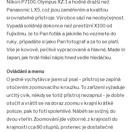
Nikon P7100, Olympus XZ-1 a hodně dražší než
Panasonic LX5, což jsou zaměřením a kvalitou
srovnatelné přístroje. Výrobce sází na neobyčejnost.
Vypadá solidněji dokonce než prestižní X100 od
Fujixilmu. Je to Pan foťák a jakmile ho vezmete do
ruky , připadáte si jako Pan fotograf a za to se platí.
Vše je kovové, pečlivě vypracované a hlavně, Made in
Japan, jak hrdě hlásí nápis hned vedle hledáčku.
Ovládání a menu
O jedné vychytávce jsem už psal – přístroj se zapíná
otočením zoomovacího kroužku. To zařízení vyžaduje
určitý cvik, někdy se totiž přístroj nezapnul – je dobře
otočit a vrátit se na doraz zoomu v krajní krátké
poloze, pak to fotí spolehlivě. Náběh se svižný, do
dvou vteřin. Zoomování jde výborně, z krajnosti do
krajnosti cca 80 stupňů, prstenec je dostatečně