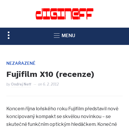
TOGGLE
MENU
SIDEBAR
&
NAVIGATION
NEZAŘAZENÉ
Fujifilm X10 (recenze)
by
Ondřej Neff
on
6. 2. 2012
Koncem října loňského roku Fujifilm představil nově
koncipovaný kompakt se skvělou novinkou – se
skutečně funkčním optickým hledáčkem. Konečně