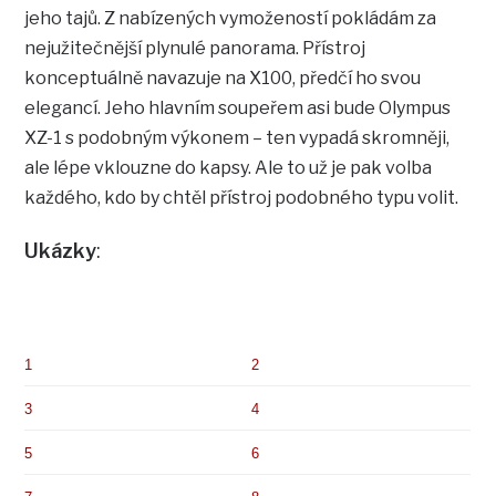
jeho tajů. Z nabízených vymožeností pokládám za
nejužitečnější plynulé panorama. Přístroj
konceptuálně navazuje na X100, předčí ho svou
elegancí. Jeho hlavním soupeřem asi bude Olympus
XZ-1 s podobným výkonem – ten vypadá skromněji,
ale lépe vklouzne do kapsy. Ale to už je pak volba
každého, kdo by chtěl přístroj podobného typu volit.
Ukázky
:
1
2
3
4
5
6