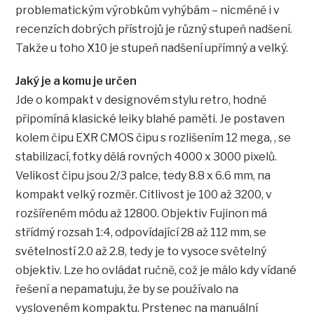
problematickým výrobkům vyhýbám – nicméně i v
recenzích dobrých přístrojů je různý stupeň nadšení.
Takže u toho X10 je stupeň nadšení upřímný a velký.
Jaký je a komu je určen
Jde o kompakt v designovém stylu retro, hodně
připomíná klasické leiky blahé paměti. Je postaven
kolem čipu EXR CMOS čipu s rozlišením 12 mega, , se
stabilizací, fotky dělá rovných 4000 x 3000 pixelů.
Velikost čipu jsou 2/3 palce, tedy 8.8 x 6.6 mm, na
kompakt velký rozměr. Citlivost je 100 až 3200, v
rozšířeném módu až 12800. Objektiv Fujinon má
střídmý rozsah 1:4, odpovídající 28 až 112 mm, se
světelností 2.0 až 2.8, tedy je to vysoce světelný
objektiv. Lze ho ovládat ručně, což je málo kdy vídané
řešení a nepamatuju, že by se používalo na
vysloveném kompaktu. Prstenec na manuální