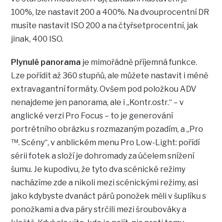
100%, lze nastavit 200 a 400%. Na dvouprocentní DR
musíte nastavit ISO 200 a na čtyřsetprocentní, jak
jinak, 400 ISO.
Plynulé panorama
je mimořádně příjemná funkce.
Lze pořídit až 360 stupňů, ale můžete nastavit i méně
extravagantní formáty. Ovšem pod položkou ADV
nenajdeme jen panorama, ale i „Kontr.ostr.“ – v
anglické verzi Pro Focus – to je generování
portrétního obrázku s rozmazaným pozadím, a „Pro
™. Scény“, v anblickém menu Pro Low-Light: pořídí
sérii fotek a složí je dohromady za účelem snížení
šumu. Je kupodivu, že tyto dva scénické režimy
nacházíme zde a nikoli mezi scénickými režimy, asi
jako kdybyste dvanáct párů ponožek měli v šuplíku s
ponožkami a dva páry strčili mezi šroubováky a