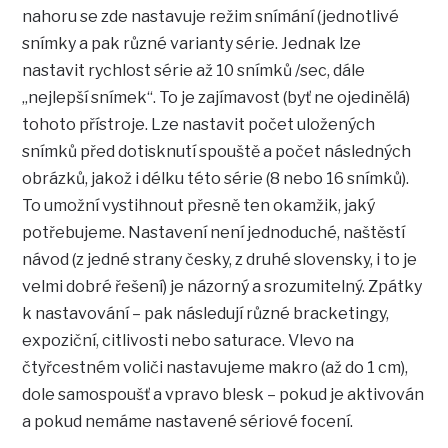
nahoru se zde nastavuje režim snímání (jednotlivé
snímky a pak různé varianty série. Jednak lze
nastavit rychlost série až 10 snímků /sec, dále
„nejlepší snímek“. To je zajímavost (byť ne ojedinělá)
tohoto přístroje. Lze nastavit počet uložených
snímků před dotisknutí spouště a počet následných
obrázků, jakož i délku této série (8 nebo 16 snímků).
To umožní vystihnout přesně ten okamžik, jaký
potřebujeme. Nastavení není jednoduché, naštěstí
návod (z jedné strany česky, z druhé slovensky, i to je
velmi dobré řešení) je názorný a srozumitelný. Zpátky
k nastavování – pak následují různé bracketingy,
expoziční, citlivosti nebo saturace. Vlevo na
čtyřcestném voliči nastavujeme makro (až do 1 cm),
dole samospoušť a vpravo blesk – pokud je aktivován
a pokud nemáme nastavené sériové focení.