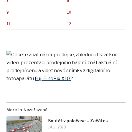
7
8
9
10
11
12
Chcete znát názor prodejce, zhlédnout krátkou
video-prezentaci prodejního balení, znát aktuální
prodejní cenu a vidět nové snímky z digitálního
fotoaparátu
Fuji FinePix X10
?
More in Nezařazené:
Soutěž v poločase – Začátek
14. 1. 2019