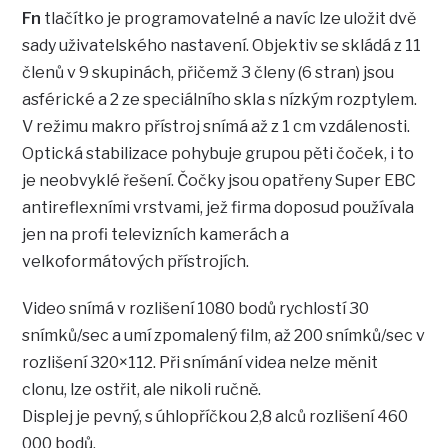
Fn
tlačítko je programovatelné a navíc lze uložit dvě
sady uživatelského nastavení. Objektiv se skládá z 11
členů v 9 skupinách, přičemž 3 členy (6 stran) jsou
asférické a 2 ze speciálního skla s nízkým rozptylem.
V režimu makro přístroj snímá až z 1 cm vzdálenosti.
Optická stabilizace pohybuje grupou pěti čoček, i to
je neobvyklé řešení. Čočky jsou opatřeny Super EBC
antireflexními vrstvami, jež firma doposud používala
jen na profi televizních kamerách a
velkoformátových přístrojích.
Video snímá v rozlišení 1080 bodů rychlostí 30
snímků/sec a umí zpomalený film, až 200 snímků/sec v
rozlišení 320×112. Při snímání videa nelze měnit
clonu, lze ostřit, ale nikoli ručně.
Displej je pevný, s úhlopříčkou 2,8 alců rozlišení 460
000 bodů.