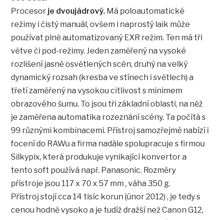
Procesor
je dvoujádrový.
Má poloautomatické
režimy i čistý manuál, ovšem i naprostý laik může
používat plně automatizovaný EXR režim. Ten má tři
větve či pod-režimy. Jeden zaměřený na vysoké
rozlišení jasně osvětlených scén, druhý na velký
dynamický rozsah (kresba ve stínech i světlech) a
třetí zaměřený na vysokou citlivost s minimem
obrazového šumu. To jsou tři základní oblasti, na něž
je zaměřena automatika rozeznání scény. Ta počítá s
99 různými kombinacemi. Přístroj samozřejmě nabízí i
focení do RAWu a firma nadále spolupracuje s firmou
Silkypix, která produkuje vynikající konvertor a
tento soft používá např. Panasonic. Rozměry
přístroje jsou 117 x 70 x 57 mm , váha 350 g.
Přístroj stojí cca 14 tisíc korun (únor 2012) , je tedy s
cenou hodně vysoko a je tudíž dražší než Canon G12,