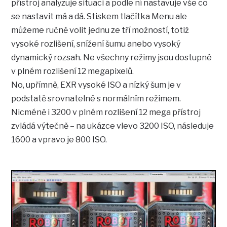
přístroj analyzuje situaci a podle ní nastavuje vše co
se nastavit má a dá. Stiskem tlačítka Menu ale
můžeme ručně volit jednu ze tří možností, totiž
vysoké rozlišení, snížení šumu anebo vysoký
dynamický rozsah. Ne všechny režimy jsou dostupné
v plném rozlišení 12 megapixelů.
No, upřímně, EXR vysoké ISO a nízký šum je v
podstatě srovnatelné s normálním režimem.
Nicméně i 3200 v plném rozlišení 12 mega přístroj
zvládá výtečně – na ukázce vlevo 3200 ISO, následuje
1600 a vpravo je 800 ISO.