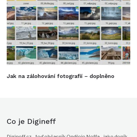
Jak na zálohování fotografií – doplněno
Co je Digineff
Digineff.cz - teď občasník Ondřeje Neffa - jako deník