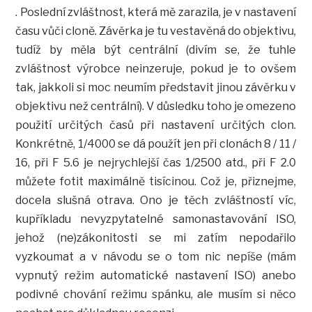
. Poslední zvláštnost, která mě zarazila, je v nastavení
času vůči cloně. Závěrka je tu vestavěná do objektivu,
tudíž by měla být centrální (divím se, že tuhle
zvláštnost výrobce neinzeruje, pokud je to ovšem
tak, jakkoli si moc neumím představit jinou závěrku v
objektivu než centrální). V důsledku toho je omezeno
použití určitých časů při nastavení určitých clon.
Konkrétně, 1/4000 se dá použít jen při clonách 8 / 11 /
16, při F 5.6 je nejrychlejší čas 1/2500 atd., při F 2.0
můžete fotit maximálně tisícinou. Což je, přiznejme,
docela slušná otrava. Ono je těch zvláštností víc,
kupříkladu nevyzpytatelné samonastavování ISO,
jehož (ne)zákonitosti se mi zatím nepodařilo
vyzkoumat a v návodu se o tom nic nepíše (mám
vypnutý režim automatické nastavení ISO) anebo
podivné chování režimu spánku, ale musím si něco