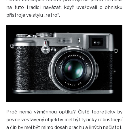
na tuto tradici navázat, když uvažovali o ohnisku
přístroje ve stylu „retro“.
Proč nemá výměnnou optiku? Čistě teoreticky by
pevně vestavěný objektiv měl být fyzicky robustnější
a čip by měl být mimo dosah prachu a jiných nečistot.