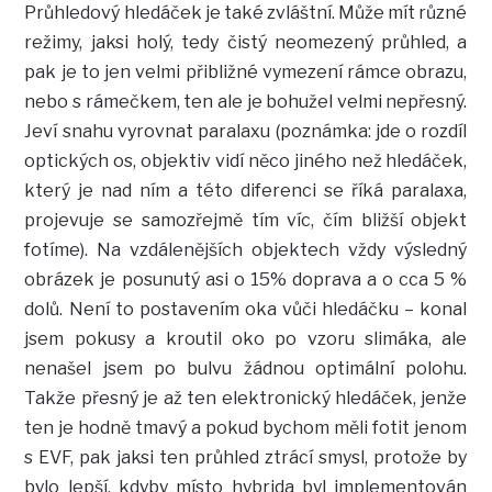
Průhledový hledáček je také zvláštní. Může mít různé
režimy, jaksi holý, tedy čistý neomezený průhled, a
pak je to jen velmi přibližné vymezení rámce obrazu,
nebo s rámečkem, ten ale je bohužel velmi nepřesný.
Jeví snahu vyrovnat paralaxu (poznámka: jde o rozdíl
optických os, objektiv vidí něco jiného než hledáček,
který je nad ním a této diferenci se říká paralaxa,
projevuje se samozřejmě tím víc, čím bližší objekt
fotíme). Na vzdálenějších objektech vždy výsledný
obrázek je posunutý asi o 15% doprava a o cca 5 %
dolů. Není to postavením oka vůči hledáčku – konal
jsem pokusy a kroutil oko po vzoru slimáka, ale
nenašel jsem po bulvu žádnou optimální polohu.
Takže přesný je až ten elektronický hledáček, jenže
ten je hodně tmavý a pokud bychom měli fotit jenom
s EVF, pak jaksi ten průhled ztrácí smysl, protože by
bylo lepší, kdyby místo hybrida byl implementován