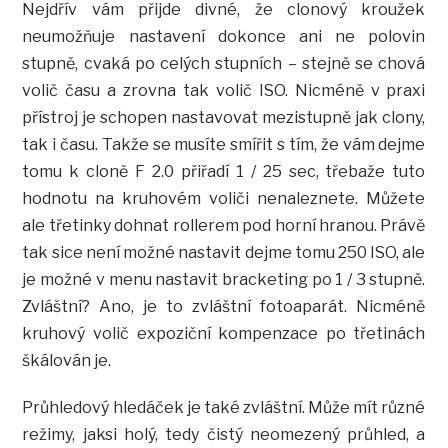
Nejdřív vám přijde divné, že clonový kroužek
neumožňuje nastavení dokonce ani ne polovin
stupně, cvaká po celých stupních – stejně se chová
volič času a zrovna tak volič ISO. Nicméně v praxi
přístroj je schopen nastavovat mezistupně jak clony,
tak i času. Takže se musíte smířit s tím, že vám dejme
tomu k cloně F 2.0 přiřadí 1 / 25 sec, třebaže tuto
hodnotu na kruhovém voliči nenaleznete. Můžete
ale třetinky dohnat rollerem pod horní hranou. Právě
tak sice není možné nastavit dejme tomu 250 ISO, ale
je možné v menu nastavit bracketing po 1 / 3 stupně.
Zvláštní? Ano, je to zvláštní fotoaparát. Nicméně
kruhový volič expoziční kompenzace po třetinách
škálován je.
Průhledový hledáček je také zvláštní. Může mít různé
režimy, jaksi holý, tedy čistý neomezený průhled, a