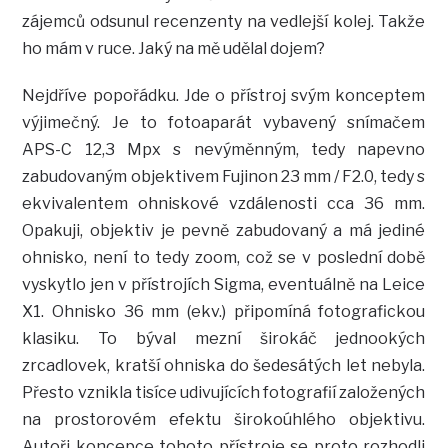
zájemců odsunul recenzenty na vedlejší kolej. Takže
ho mám v ruce. Jaký na mě udělal dojem?
Nejdříve popořádku. Jde o přístroj svým konceptem
výjimečný. Je to fotoaparát vybavený snímačem
APS-C 12,3 Mpx s nevýměnným, tedy napevno
zabudovaným objektivem Fujinon 23 mm / F2.0, tedy s
ekvivalentem ohniskové vzdálenosti cca 36 mm.
Opakuji, objektiv je pevně zabudovaný a má jediné
ohnisko, není to tedy zoom, což se v poslední době
vyskytlo jen v přístrojích Sigma, eventuálně na Leice
X1. Ohnisko 36 mm (ekv.) připomíná fotografickou
klasiku. To býval mezní širokáč jednookých
zrcadlovek, kratší ohniska do šedesátých let nebyla.
Přesto vznikla tisíce udivujících fotografií založených
na prostorovém efektu širokoúhlého objektivu.
Autoři koncepce tohoto přístroje se proto rozhodli