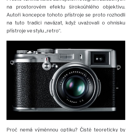
na prostorovém efektu širokoúhlého objektivu.
Autoři koncepce tohoto přístroje se proto rozhodli
na tuto tradici navázat, když uvažovali o ohnisku
přístroje ve stylu „retro“.
Proč nemá výměnnou optiku? Čistě teoreticky by