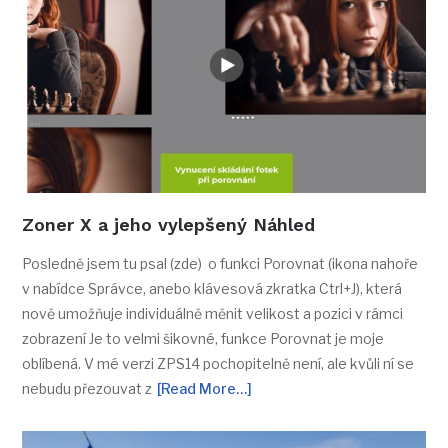
Zoner X a jeho vylepšený Náhled
Posledně jsem tu psal (zde) o funkci Porovnat (ikona nahoře
v nabídce Správce, anebo klávesová zkratka Ctrl+J), která
nově umožňuje individuálně měnit velikost a pozici v rámci
zobrazení Je to velmi šikovné, funkce Porovnat je moje
oblíbená. V mé verzi ZPS14 pochopitelně není, ale kvůli ní se
nebudu přezouvat z
[Read More…]