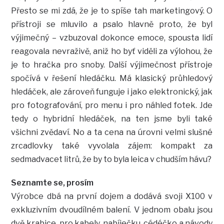
Přesto se mi zdá, že je to spíše tah marketingový. O
přístroji se mluvilo a psalo hlavně proto, že byl
výjimečný – vzbuzoval dokonce emoce, spousta lidí
reagovala nevraživě, aniž ho byť viděli za výlohou, že
je to hračka pro snoby. Další výjimečnost přístroje
spočívá v řešení hledáčku. Má klasický průhledový
hledáček, ale zároveň funguje i jako elektronický, jak
pro fotografování, pro menu i pro náhled fotek. Jde
tedy o hybridní hledáček, na ten jsme byli také
všichni zvědaví. No a ta cena na úrovni velmi slušné
zrcadlovky také vyvolala zájem: kompakt za
sedmadvacet litrů, že by to byla leica v chudším hávu?
Seznamte se, prosím
Výrobce dbá na první dojem a dodává svoji X100 v
exkluzivním dvoudílném balení. V jednom obalu jsou
dvě krabice, pro kabely, nabíječku, cédéčko a návody