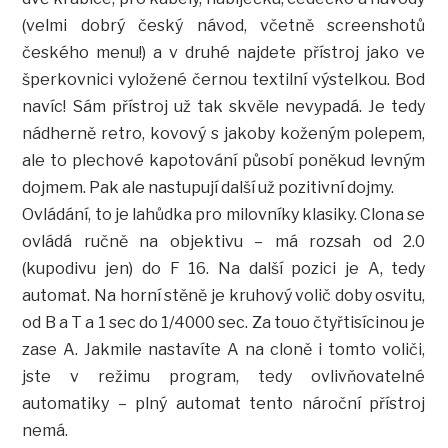
(velmi dobrý český návod, včetně screenshotů
českého menu!) a v druhé najdete přístroj jako ve
šperkovnici vyložené černou textilní výstelkou. Bod
navíc! Sám přístroj už tak skvěle nevypadá. Je tedy
nádherně retro, kovový s jakoby koženým polepem,
ale to plechové kapotování působí poněkud levným
dojmem. Pak ale nastupují další už pozitivní dojmy.
Ovládání, to je lahůdka pro milovníky klasiky. Clona se
ovládá ručně na objektivu – má rozsah od 2.0
(kupodivu jen) do F 16. Na další pozici je A, tedy
automat. Na horní stěně je kruhový volič doby osvitu,
od B a T a 1 sec do 1/4000 sec. Za touo čtyřtisícinou je
zase A. Jakmile nastavíte A na cloně i tomto voliči,
jste v režimu program, tedy ovlivňovatelné
automatiky – plný automat tento nároční přístroj
nemá.