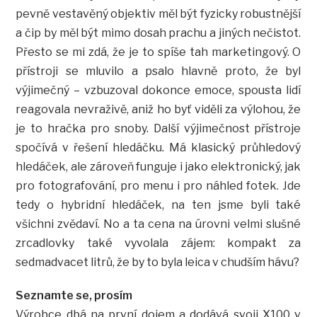
pevně vestavěný objektiv měl být fyzicky robustnější
a čip by měl být mimo dosah prachu a jiných nečistot.
Přesto se mi zdá, že je to spíše tah marketingový. O
přístroji se mluvilo a psalo hlavně proto, že byl
výjimečný – vzbuzoval dokonce emoce, spousta lidí
reagovala nevraživě, aniž ho byť viděli za výlohou, že
je to hračka pro snoby. Další výjimečnost přístroje
spočívá v řešení hledáčku. Má klasický průhledový
hledáček, ale zároveň funguje i jako elektronický, jak
pro fotografování, pro menu i pro náhled fotek. Jde
tedy o hybridní hledáček, na ten jsme byli také
všichni zvědaví. No a ta cena na úrovni velmi slušné
zrcadlovky také vyvolala zájem: kompakt za
sedmadvacet litrů, že by to byla leica v chudším hávu?
Seznamte se, prosím
Výrobce dbá na první dojem a dodává svoji X100 v