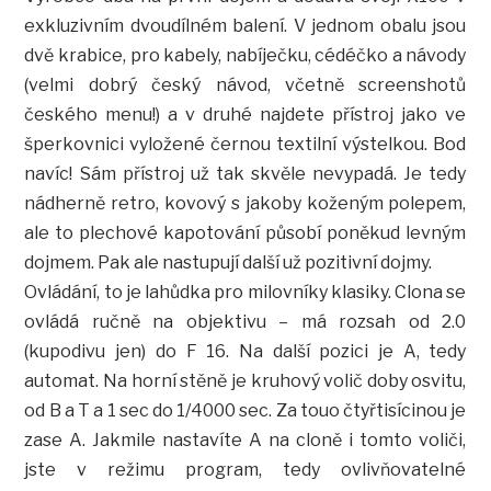
exkluzivním dvoudílném balení. V jednom obalu jsou
dvě krabice, pro kabely, nabíječku, cédéčko a návody
(velmi dobrý český návod, včetně screenshotů
českého menu!) a v druhé najdete přístroj jako ve
šperkovnici vyložené černou textilní výstelkou. Bod
navíc! Sám přístroj už tak skvěle nevypadá. Je tedy
nádherně retro, kovový s jakoby koženým polepem,
ale to plechové kapotování působí poněkud levným
dojmem. Pak ale nastupují další už pozitivní dojmy.
Ovládání, to je lahůdka pro milovníky klasiky. Clona se
ovládá ručně na objektivu – má rozsah od 2.0
(kupodivu jen) do F 16. Na další pozici je A, tedy
automat. Na horní stěně je kruhový volič doby osvitu,
od B a T a 1 sec do 1/4000 sec. Za touo čtyřtisícinou je
zase A. Jakmile nastavíte A na cloně i tomto voliči,
jste v režimu program, tedy ovlivňovatelné