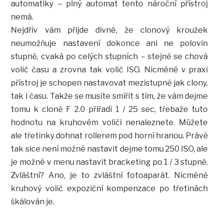
automatiky – plný automat tento nároční přístroj
nemá.
Nejdřív vám přijde divné, že clonový kroužek
neumožňuje nastavení dokonce ani ne polovin
stupně, cvaká po celých stupních – stejně se chová
volič času a zrovna tak volič ISO. Nicméně v praxi
přístroj je schopen nastavovat mezistupně jak clony,
tak i času. Takže se musíte smířit s tím, že vám dejme
tomu k cloně F 2.0 přiřadí 1 / 25 sec, třebaže tuto
hodnotu na kruhovém voliči nenaleznete. Můžete
ale třetinky dohnat rollerem pod horní hranou. Právě
tak sice není možné nastavit dejme tomu 250 ISO, ale
je možné v menu nastavit bracketing po 1 / 3 stupně.
Zvláštní? Ano, je to zvláštní fotoaparát. Nicméně
kruhový volič expoziční kompenzace po třetinách
škálován je.