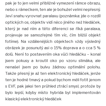
pak je to jen velmi přibližné vymezení rámce obrazu,
nebo s rámečkem, ten ale je bohužel velmi nepřesný.
Jeví snahu vyrovnat paralaxu (poznámka: jde o rozdíl
optických os, objektiv vidí něco jiného než hledáček,
který je nad ním a této diferenci se říká paralaxa,
projevuje se samozřejmě tím víc, čím bližší objekt
fotíme). Na vzdálenějších objektech vždy výsledný
obrázek je posunutý asi o 15% doprava a o cca 5 %
dolů. Není to postavením oka vůči hledáčku – konal
jsem pokusy a kroutil oko po vzoru slimáka, ale
nenašel jsem po bulvu žádnou optimální polohu.
Takže přesný je až ten elektronický hledáček, jenže
ten je hodně tmavý a pokud bychom měli fotit jenom
s EVF, pak jaksi ten průhled ztrácí smysl, protože by
bylo lepší, kdyby místo hybrida byl implementován
klasický elektronický hledáček