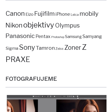
Canon
mobily
Fujifilm
iPhone
Eizo
Leica
objektivy
Nikon
Olympus
Panasonic
Pentax
Samyang
Samsung
Photoshop
Z
Sony
Zoner
Tamron
Sigma
Zeiss
PRAXE
FOTOGRAFUJEME