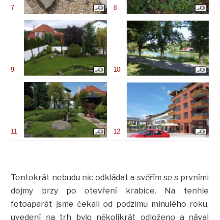
7
8
9
10
11
12
Tentokrát nebudu nic odkládat a svěřím se s prvními
dojmy brzy po otevření krabice. Na tenhle
fotoaparát jsme čekali od podzimu minulého roku,
uvedení na trh bylo několikrát odloženo a nával