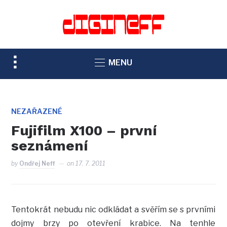
TOGGLE
MENU
SIDEBAR
&
NAVIGATION
NEZAŘAZENÉ
Fujifilm X100 – první
seznámení
by
Ondřej Neff
on
17. 7. 2011
Tentokrát nebudu nic odkládat a svěřím se s prvními
dojmy brzy po otevření krabice. Na tenhle