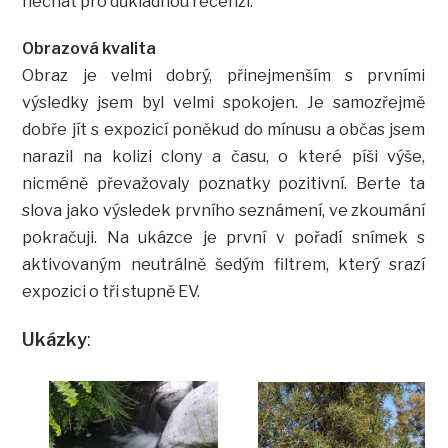
nechat pro důkladnou recenzi.
Obrazová kvalita
Obraz je velmi dobrý, přinejmenším s prvními
výsledky jsem byl velmi spokojen. Je samozřejmě
dobře jít s expozicí poněkud do mínusu a občas jsem
narazil na kolizi clony a času, o které píši výše,
nicméně převažovaly poznatky pozitivní. Berte ta
slova jako výsledek prvního seznámení, ve zkoumání
pokračuji. Na ukázce je první v pořadí snímek s
aktivovaným neutrálně šedým filtrem, který srazí
expozici o tři stupně EV.
Ukázky
: