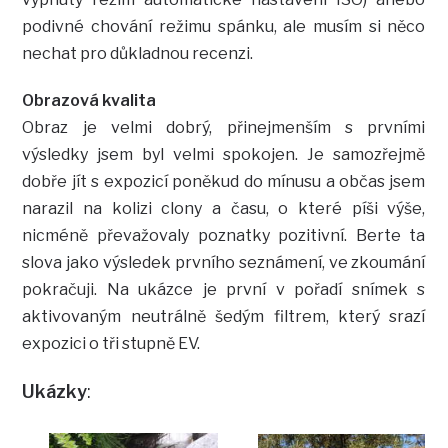
podivné chování režimu spánku, ale musím si něco
nechat pro důkladnou recenzi.
Obrazová kvalita
Obraz je velmi dobrý, přinejmenším s prvními
výsledky jsem byl velmi spokojen. Je samozřejmě
dobře jít s expozicí poněkud do mínusu a občas jsem
narazil na kolizi clony a času, o které píši výše,
nicméně převažovaly poznatky pozitivní. Berte ta
slova jako výsledek prvního seznámení, ve zkoumání
pokračuji. Na ukázce je první v pořadí snímek s
aktivovaným neutrálně šedým filtrem, který srazí
expozici o tři stupně EV.
Ukázky
: