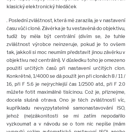
klasický elektronický hledáček
. Poslední zvláštnost, která mě zarazila, je v nastavení
času vůči cloně. Závěrka je tu vestavěná do objektivu,
tudíž by měla být centrální (divím se, že tuhle
zvláštnost výrobce neinzeruje, pokud je to ovšem
tak, jakkoli si moc neumím představit jinou závěrku v
objektivu než centrální). V důsledku toho je omezeno
použití určitých časů při nastavení určitých clon.
Konkrétně, 1/4000 se dá použít jen při clonách 8 / 11 /
16, při F 5.6 je nejrychlejší čas 1/2500 atd., při F 2.0
můžete fotit maximálně tisícinou. Což je, přiznejme,
docela slušná otrava. Ono je těch zvláštností víc,
kupříkladu nevyzpytatelné samonastavování ISO,
jehož (ne)zákonitosti se mi zatím nepodařilo
vyzkoumat a v návodu se o tom nic nepíše (mám
vypnutý režim automatické nastavení ISO) anebo