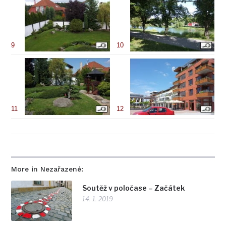
9
10
11
12
More in Nezařazené:
Soutěž v poločase – Začátek
14. 1. 2019