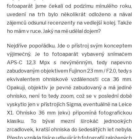
fotoaparát jsme čekali od podzimu minulého roku,
uvedení na trh bylo několikrát odloženo a nával
zájemců odsunul recenzenty na vedlejší kolej. Takže
ho mám v ruce. Jaký na mě udělal dojem?
Nejdříve popořádku. Jde o přístroj svým konceptem
výjimečný. Je to fotoaparát vybavený snímačem
APS-C 12,3 Mpx s nevýměnným, tedy napevno
zabudovaným objektivem Fujinon 23 mm / F2.0, tedy s
ekvivalentem ohniskové vzdálenosti cca 36 mm.
Opakuji, objektiv je pevně zabudovaný a má jediné
ohnisko, není to tedy zoom, což se v poslední době
vyskytlo jen v přístrojích Sigma, eventuálně na Leice
X1. Ohnisko 36 mm (ekv.) připomíná fotografickou
klasiku. To býval mezní širokáč jednookých
zrcadlovek, kratší ohniska do šedesátých let nebyla.
Přesto vznikla tisíce udivujících fotografií založených