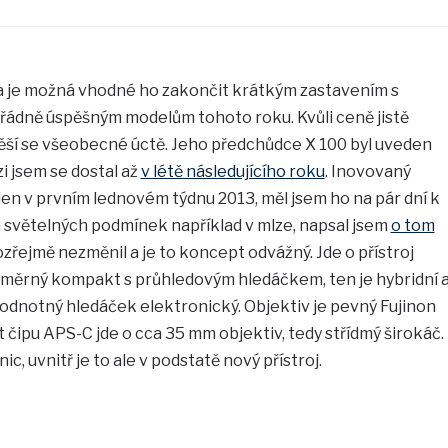
 a je možná vhodné ho zakončit krátkým zastavením s
ořádně úspěšným modelům tohoto roku. Kvůli ceně jistě
těší se všeobecné úctě. Jeho předchůdce X 100 byl uveden
i jsem se dostal až
v létě následujícího roku
. Inovovaný
en v prvním lednovém týdnu 2013, měl jsem ho na pár dní k
ch světelných podmínek například v mlze, napsal jsem
o tom
zřejmě nezměnil a je to koncept odvážný. Jde o přístroj
ozměrný kompakt s průhledovým hledáčkem, ten je hybridní 
odnotný hledáček elektronický. Objektiv je pevný Fujinon
t čipu APS-C jde o cca 35 mm objektiv, tedy střídmý širokáč.
c, uvnitř je to ale v podstatě nový přístroj.