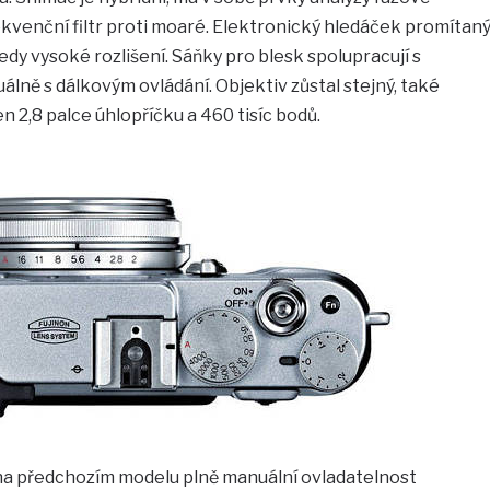
kvenční filtr proti moaré. Elektronický hledáček promítan
dy vysoké rozlišení. Sáňky pro blesk spolupracují s
ně s dálkovým ovládání. Objektiv zůstal stejný, také
n 2,8 palce úhlopříčku a 460 tisíc bodů.
 na předchozím modelu plně manuální ovladatelnost