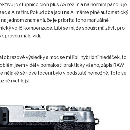
ktivu je stupnice clon plus AS režim a na horním panelu je
sec a A režim. Pokud oba jsou na A, máme plně automatický
 na jednom znamená, že je priorita toho manuálně
cký volič kompenzace. Líbí se mi, že spoušť má závit pro
 opravdu málo vidí.
obrazové výsledky a moc se mi líbil hybridní hledáček, to
oblém jsem viděl v pomalosti prakticky všeho, zápis RAW
 že nějaké sériové focení bylo v podstatě nemožné. Toto se
zně rychlejší.