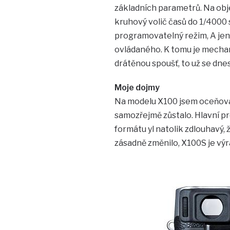
základních parametrů. Na obje
kruhový volič časů do 1/4000 
programovatelný režim, A jen
ovládaného. K tomu je mechani
drátěnou spoušť, to už se dnes
Moje dojmy
Na modelu X100 jsem oceňoval 
samozřejmě zůstalo. Hlavní pr
formátu yl natolik zdlouhavý,
zásadně změnilo, X100S je výra