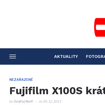
AKTUALITY
FOTOGR
TOGGLE
SIDEBAR
&
NAVIGATION
NEZAŘAZENÉ
Fujifilm X100S krá
by
Ondřej Neff
on
29. 12. 2013