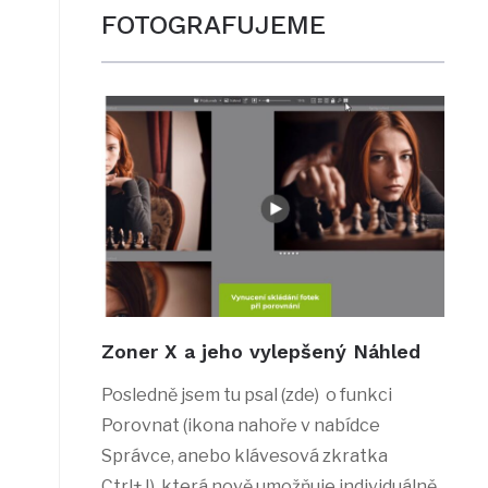
FOTOGRAFUJEME
Zoner X a jeho vylepšený Náhled
Posledně jsem tu psal (zde) o funkci
Porovnat (ikona nahoře v nabídce
Správce, anebo klávesová zkratka
Ctrl+J), která nově umožňuje individuálně