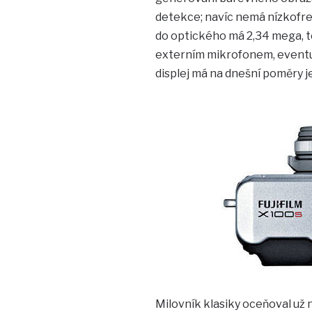
detekce; navíc nemá nízkofre
do optického má 2,34 mega, te
externím mikrofonem, eventuál
displej má na dnešní poměry je
Milovník klasiky oceňoval už