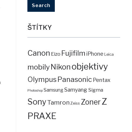
ŠTÍTKY
Canon
Fujifilm
iPhone
Eizo
Leica
objektivy
mobily
Nikon
Panasonic
Olympus
Pentax
a
Samyang
Sigma
Samsung
Photoshop
Z
Sony
Zoner
Tamron
Zeiss
PRAXE