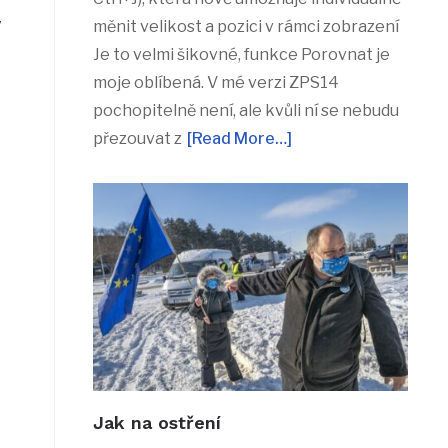
ý
měnit velikost a pozici v rámci zobrazení
Je to velmi šikovné, funkce Porovnat je
moje oblíbená. V mé verzi ZPS14
pochopitelně není, ale kvůli ní se nebudu
přezouvat z
[Read More…]
Jak na ostření