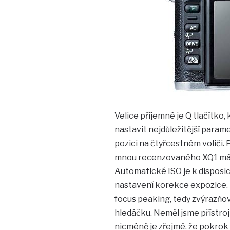
Velice příjemné je Q tlačítko
nastavit nejdůležitější parame
pozici na čtyřcestném voliči.
mnou recenzovaného XQ1 má v
Automatické ISO je k disposi
nastavení korekce expozice. V
focus peaking, tedy zvýrazňo
hledáčku. Neměl jsme přístroj
nicméně je zřejmé, že pokrok z