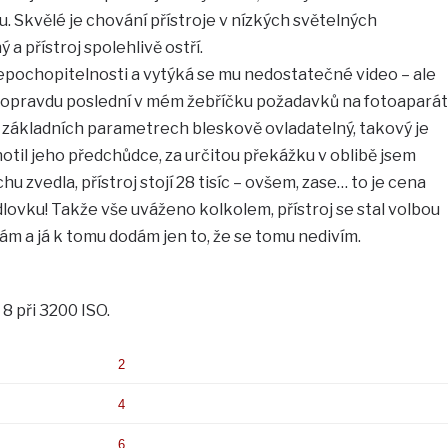
 Skvělé je chování přístroje v nízkých světelných
a přístroj spolehlivě ostří.
nepochopitelnosti a vytýká se mu nedostatečné video – ale
 opravdu poslední v mém žebříčku požadavků na fotoaparát
v základních parametrech bleskově ovladatelný, takový je
notil jeho předchůdce, za určitou překážku v oblibě jsem
u zvedla, přístroj stojí 28 tisíc – ovšem, zase… to je cena
dlovku! Takže vše uváženo kolkolem, přístroj se stal volbou
m a já k tomu dodám jen to, že se tomu nedivím.
 8 při 3200 ISO.
2
4
6