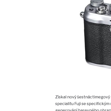
Získal nový šestnáctimegový 
specialitu Fuji se specifickým
generování barevného obrazu.