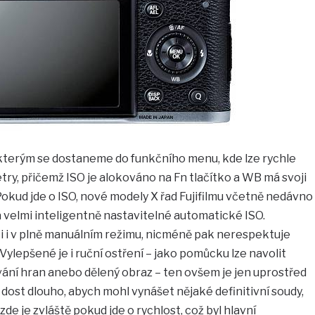
, kterým se dostaneme do funkčního menu, kde lze rychle
try, přičemž ISO je alokováno na Fn tlačítko a WB má svoji
 Pokud jde o ISO, nové modely X řad Fujifilmu včetně nedávno
elmi inteligentně nastavitelné automatické ISO.
ci i v plně manuálním režimu, nicméně pak nerespektuje
ylepšené je i ruční ostření – jako pomůcku lze navolit
vání hran anebo dělený obraz – ten ovšem je jen uprostřed
 dost dlouho, abych mohl vynášet nějaké definitivní soudy,
de je zvláště pokud jde o rychlost, což byl hlavní