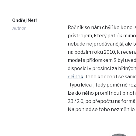
Ondřej Neff
Ročník se nám chýlí ke konci
Author
přístrojem, který patří k mim
nebude nejprodávanější, ale 
na podzim roku 2010, k recenz
model s přídomkem S byl uved
disposici v prosinci za bídný
článek
. Jeho koncept se samo
„typu leica“, tedy poměrně r
lze do něho promítnout plnoh
23 / 2.0, po přepočtu na formá
Na pohled se toho nezměnilo ni