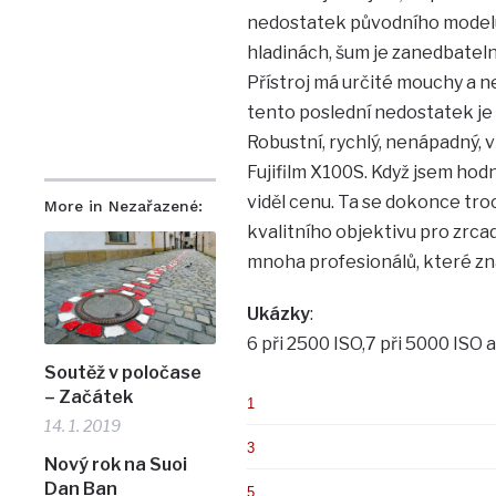
nedostatek původního modelu.
hladinách, šum je zanedbatelný 
Přístroj má určité mouchy a 
tento poslední nedostatek je
Robustní, rychlý, nenápadný, 
Fujifilm X100S. Když jsem hod
viděl cenu. Ta se dokonce troch
More in Nezařazené:
kvalitního objektivu pro zrca
mnoha profesionálů, které zná
Ukázky
:
6 při 2500 ISO,7 při 5000 ISO a
Soutěž v poločase
– Začátek
1
14. 1. 2019
3
Nový rok na Suoi
Dan Ban
5