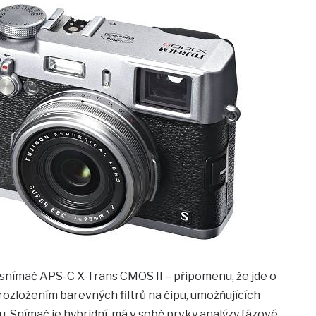
snímač APS-C X-Trans CMOS II – připomenu, že jde o
 rozložením barevných filtrů na čipu, umožňujících
 Snímač je hybridní, má v sobě prvky analýzy fázové