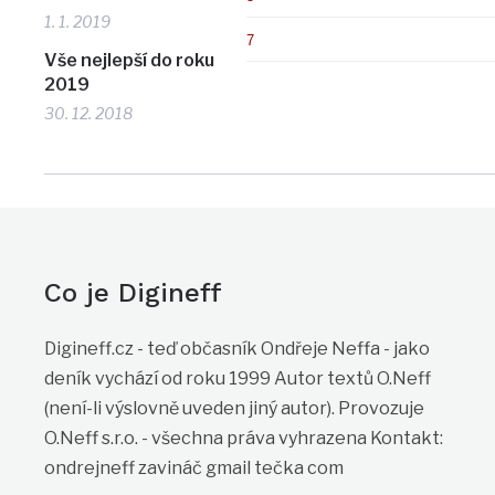
1. 1. 2019
7
Vše nejlepší do roku
2019
30. 12. 2018
Co je Digineff
Digineff.cz - teď občasník Ondřeje Neffa - jako
deník vychází od roku 1999 Autor textů O.Neff
(není-li výslovně uveden jiný autor). Provozuje
O.Neff s.r.o. - všechna práva vyhrazena Kontakt:
ondrejneff zavináč gmail tečka com