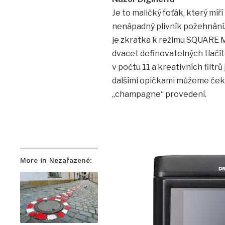
Je to maličký foťák, který míří 
nenápadný plivník požehnání. P
je zkratka k režimu SQUARE M
dvacet definovatelných tlačíte
v počtu 11 a kreativních filtr
dalšími opičkami můžeme čeka
„champagne“ provedení.
More in Nezařazené: