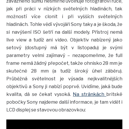
závažného šumu nesmírně uvolňuje fotografovi ruce,
jak při práci v nízkých světelných hladinách, tak
možností více clonit i při vyšších světelných
hladinách. Tohle vědí vývojáři Sony taky a je škoda, že
si navýšení ISO šetří na další modely. Přístroj nemá
live view a tudíž ani video. Objektiv nabízený jako
setový (dostupný má být v listopadu) je svými
parametry velmi zajímavý – nezapomeňme, že full
frame nemá žádný přepočet, takže ohnisko 28 mm je
skutečně 28 mm (a tudíž široký úhel záběru).
Průběžná světelnost je výsada nejkvalitnějších
objektivů a Sony ji nabízí poprvé. Uvidíme, jaká bude
kvalita, dá se čekat vysoká.
Na stránkách
britské
pobočky Sony najdeme další informace, je tam vidět i
LCD displej se stavovou obrazovkou: