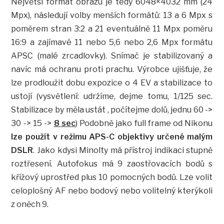
Největší formát obrazu je tedy 6048×4032 mm (24
Mpx), následují volby menších formátů: 13 a 6 Mpx s
poměrem stran 3:2 a 21 eventuálně 11 Mpx poměru
16:9 a zajímavé 11 nebo 5,6 nebo 2,6 Mpx formátu
APSC (malé zrcadlovky). Snímač je stabilizovaný a
navíc má ochranu proti prachu. Výrobce ujišťuje, že
lze prodloužit dobu expozice o 4 EV a stabilizace to
ustojí (vysvětlení: udržíme, dejme tomu, 1/125 sec.
Stabilizace by měla ustát , počítejme dolů, jednu 60 ->
30 -> 15 ->
8 sec
) Podobně jako full frame od Nikonu
lze použít v režimu APS-C objektivy určené malým
DSLR
. Jako kdysi Minolty má přístroj indikaci stupně
roztřesení. Autofokus má 9 zaostřovacích bodů s
křížový uprostřed plus 10 pomocných bodů. Lze volit
celoplošný AF nebo bodový nebo volitelný kterýkoli
z oněch 9.