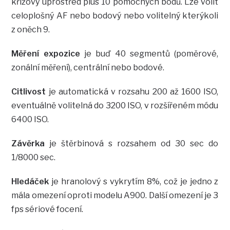
křížový uprostřed plus 10 pomocných bodů. Lze volit
celoplošný AF nebo bodový nebo volitelný kterýkoli
z oněch 9.
Měření expozice
je buď 40 segmentů (poměrové,
zonální měření), centrální nebo bodové.
Citlivost
je automatická v rozsahu 200 až 1600 ISO,
eventuálně volitelná do 3200 ISO, v rozšířeném módu
6400 ISO.
Závěrka
je štěrbinová s rozsahem od 30 sec do
1/8000 sec.
Hledáček
je hranolový s vykrytím 8%, což je jedno z
mála omezení oproti modelu A900. Další omezení je 3
fps sériové focení.