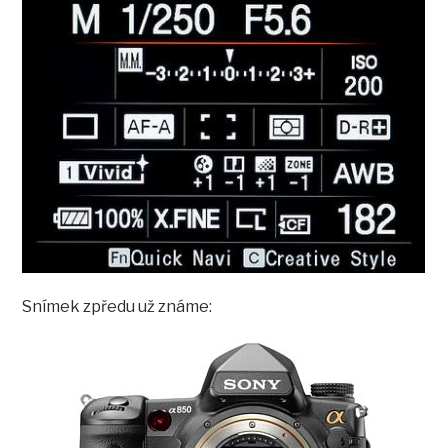
Snímek zpředu už známe: