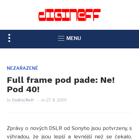
TOGGLE
MENU
SIDEBAR
&
NAVIGATION
NEZAŘAZENÉ
Full frame pod pade: Ne!
Pod 40!
by
Ondřej Neff
on
27. 8. 2009
Zprávy o nových DSLR od Sonyho jsou potvrzeny, s
výhradou, že jsou lepší a levnější než se čekalo.