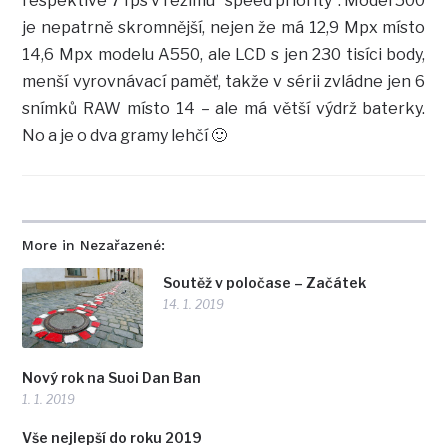
respektive 7 fps v režimu “speed priority”. Model 500
je nepatrně skromnější, nejen že má 12,9 Mpx místo
14,6 Mpx modelu A550, ale LCD s jen 230 tisíci body,
menší vyrovnávací paměť, takže v sérii zvládne jen 6
snímků RAW místo 14 – ale má větší výdrž baterky.
No a je o dva gramy lehčí 🙂
More in Nezařazené:
Soutěž v poločase – Začátek
14. 1. 2019
Nový rok na Suoi Dan Ban
1. 1. 2019
Vše nejlepší do roku 2019