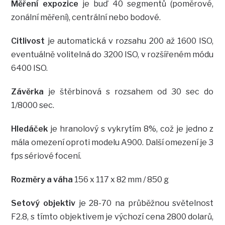
Měření expozice
je buď 40 segmentů (poměrové,
zonální měření), centrální nebo bodové.
Citlivost
je automatická v rozsahu 200 až 1600 ISO,
eventuálně volitelná do 3200 ISO, v rozšířeném módu
6400 ISO.
Závěrka
je štěrbinová s rozsahem od 30 sec do
1/8000 sec.
Hledáček
je hranolový s vykrytím 8%, což je jedno z
mála omezení oproti modelu A900. Další omezení je 3
fps sériové focení.
Rozměry a váha
156 x 117 x 82 mm / 850 g
Setový objektiv
je 28-70 na průběžnou světelnost
F2.8, s tímto objektivem je výchozí cena 2800 dolarů,