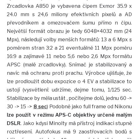
Zrcadlovka A850 je vybavena čipem Exmor 35.9 x
24.0 mm s 24,6 miliony efektivních pixelů a AD
převodníkem a omezovačem šumu přímo n čipu.
Největší formát obrazu je tedy 6048×4032 mm (24
Mpx), následují volby menších formátů: 13 a 6 Mpx s
poměrem stran 3:2 a 21 eventuálně 11 Mpx poměru
16:9 a zajímavé 11 nebo 5,6 nebo 2,6 Mpx formátu
APSC (malé zrcadlovky). Snímač je stabilizovaný a
navíc má ochranu proti prachu. Výrobce ujišťuje, že
lze prodloužit dobu expozice o 4 EV a stabilizace to
ustojí (vysvětlení: udržíme, dejme tomu, 1/125 sec.
Stabilizace by měla ustát , počítejme dolů, jednu 60 ->
30 -> 15 ->
8 sec
) Podobně jako full frame od Nikonu
lze použít v režimu APS-C objektivy určené malým
DSLR
. Jako kdysi Minolty má přístroj indikaci stupně
roztřesení. Autofokus má 9 zaostřovacích bodů s