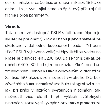
což je maličko přes 50 tisíc při dnešním kurzu 18 Kč za
dolar. I to je vynikající cena za špičkový přístroj full
frame s profi parametry.
Shrnutí:
Takto cenově dostupná DSLR s full frame čipem je
skutečně přelomový krok a chápu ji jako znamení, že
skutečně v dohledné budoucnosti bude i “střední
třída” DSLR vybavena velkými čipy. Určitou vadou na
kráse je citlivost jen 3200 ISO. Dá se totiž čekat, že
oněch 6400 ISO bude jen nouzovka. Zkušenosti se
zrcadlovkami Canon a Nikon vybavenými citlivostí až
25 tisíc ISO ukazují, že možnost vysokého ISO bez
závažného šumu nesmírně uvolňuje fotografovi ruce,
jak při práci v nízkých světelných hladinách, tak
možností více clonit i při vyšších světelných
hladinách. Tohle vědí vývojáři Sony taky a je škoda, že