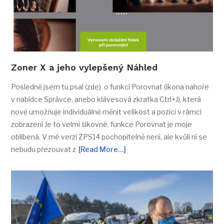
Zoner X a jeho vylepšený Náhled
Posledně jsem tu psal (zde) o funkci Porovnat (ikona nahoře
v nabídce Správce, anebo klávesová zkratka Ctrl+J), která
nově umožňuje individuálně měnit velikost a pozici v rámci
zobrazení Je to velmi šikovné, funkce Porovnat je moje
oblíbená. V mé verzi ZPS14 pochopitelně není, ale kvůli ní se
nebudu přezouvat z
[Read More…]