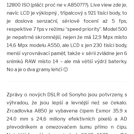
12800 ISO (pláči: proč ne v A850???). Live view zde je,
navíc LCD je výklopný , třípalcový s 921 tisíci body, to
je doslova senzační, sériové focení až 5 fps,
respektive 7 fps v režimu “speed priority”. Model 500
je nepatrně skromnější, nejen že má 12,9 Mpx místo
14,6 Mpx modelu A550, ale LCD s jen 230 tisíci body,
menší vyrovnávací paměť, takže v sérii zvládne jen 6
snímků RAW místo 14 – ale má větší výdrž baterky.
No a je o dva gramy lehčí 🙂
Zprávy o nových DSLR od Sonyho jsou potvrzeny, s
výhradou, že jsou lepší a levnější než se čekalo.
Zrcadlovka A850 je vybavena čipem Exmor 35.9 x
24.0 mm s 24,6 miliony efektivních pixelů a AD
převodníkem a omezovačem šumu přímo n čipu.