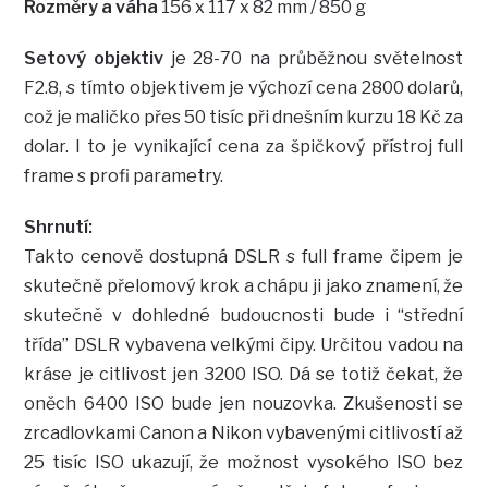
Rozměry a váha
156 x 117 x 82 mm / 850 g
Setový objektiv
je 28-70 na průběžnou světelnost
F2.8, s tímto objektivem je výchozí cena 2800 dolarů,
což je maličko přes 50 tisíc při dnešním kurzu 18 Kč za
dolar. I to je vynikající cena za špičkový přístroj full
frame s profi parametry.
Shrnutí:
Takto cenově dostupná DSLR s full frame čipem je
skutečně přelomový krok a chápu ji jako znamení, že
skutečně v dohledné budoucnosti bude i “střední
třída” DSLR vybavena velkými čipy. Určitou vadou na
kráse je citlivost jen 3200 ISO. Dá se totiž čekat, že
oněch 6400 ISO bude jen nouzovka. Zkušenosti se
zrcadlovkami Canon a Nikon vybavenými citlivostí až
25 tisíc ISO ukazují, že možnost vysokého ISO bez