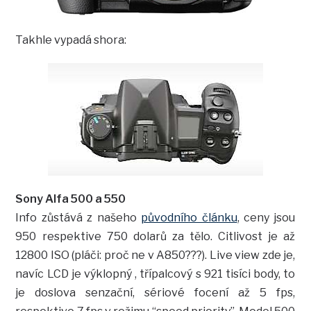
Takhle vypadá shora:
Sony Alfa 500 a 550
Info zůstává z našeho
původního článku
, ceny jsou
950 respektive 750 dolarů za tělo. Citlivost je až
12800 ISO (pláči: proč ne v A850???). Live view zde je,
navíc LCD je výklopný , třípalcový s 921 tisíci body, to
je doslova senzační, sériové focení až 5 fps,