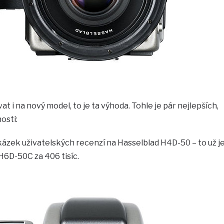
t i na nový model, to je ta výhoda. Tohle je pár nejlepších,
osti:
ukázek uživatelských recenzí na Hasselblad H4D-50 – to už j
 H6D-50C za 406 tisíc.