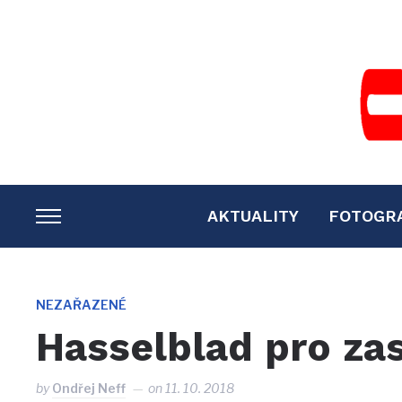
AKTUALITY
FOTOGR
TOGGLE
SIDEBAR
&
NAVIGATION
NEZAŘAZENÉ
Hasselblad pro za
by
Ondřej Neff
on
11. 10. 2018