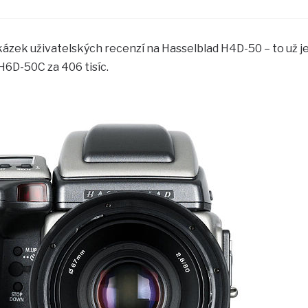
ukázek uživatelských recenzí na Hasselblad H4D-50 – to už j
 H6D-50C za 406 tisíc.