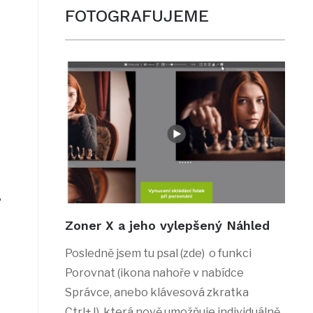
FOTOGRAFUJEME
e
Zoner X a jeho vylepšený Náhled
Posledně jsem tu psal (zde) o funkci
Porovnat (ikona nahoře v nabídce
Správce, anebo klávesová zkratka
Ctrl+J), která nově umožňuje individuálně