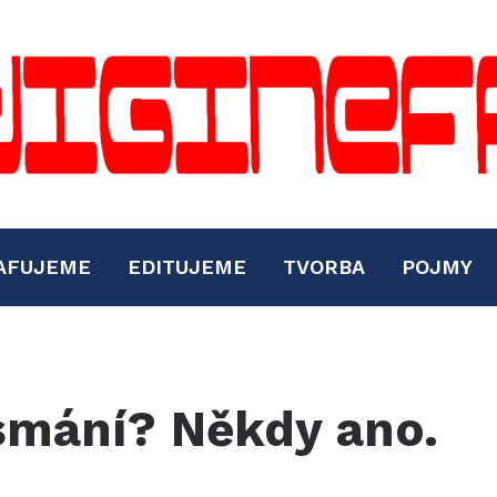
AFUJEME
EDITUJEME
TVORBA
POJMY
smání? Někdy ano.