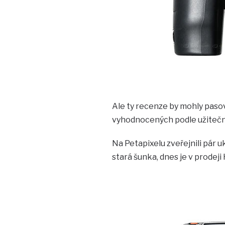
Ale ty recenze by mohly pasova
vyhodnocených podle užitečn
Na Petapixelu zveřejnili pár 
stará šunka, dnes je v prodeji