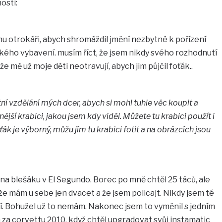
osti:
mu otrokáři, abych shromáždil jmění nezbytné k pořízení
ého vybavení. musím říct, že jsem nikdy svého rozhodnutí
 že mě už moje děti neotravují, abych jim půjčil foťák..
tní vzdělání mých dcer, abych si mohl tuhle věc koupit a
tnější krabici, jakou jsem kdy viděl. Můžete tu krabici použít i
ťák je výborný, můžu jím tu krabici fotit a na obrázcích jsou
na blešáku v El Segundo. Borec po mně chtěl 25 táců, ale
, že mám u sebe jen dvacet a že jsem policajt. Nikdy jsem té
tí. Bohužel už to nemám. Nakonec jsem to vyměnil s jedním
 corvettu 2010, když chtěl upgradovat svůj instamatic