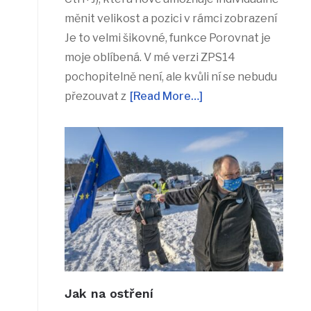
měnit velikost a pozici v rámci zobrazení
Je to velmi šikovné, funkce Porovnat je
moje oblíbená. V mé verzi ZPS14
pochopitelně není, ale kvůli ní se nebudu
přezouvat z
[Read More…]
Jak na ostření