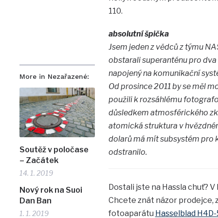
110.
absolutní špička
Jsem jeden z vědců z týmu NASA
obstarali superanténu pro dva t
napojený na komunikační syst
More in Nezařazené:
Od prosince 2011 by se měl mod
použili k rozsáhlému fotografo
důsledkem atmosférického zkre
atomická struktura v hvězdném 
dolarů má mít subsystém pro k
Soutěž v poločase
odstranilo.
– Začátek
14. 1. 2019
Dostali jste na Hassla chuť? V
Nový rok na Suoi
Chcete znát názor prodejce, z
Dan Ban
fotoaparátu
Hasselblad H4D
1. 1. 2019