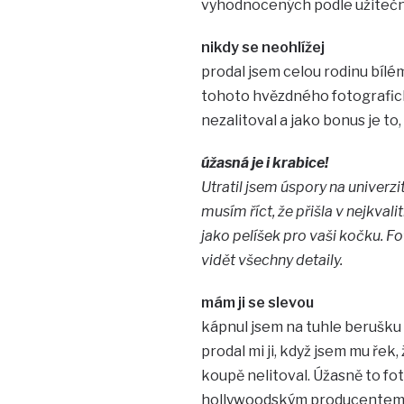
vyhodnocených podle užitečn
nikdy se neohlížej
prodal jsem celou rodinu bílé
tohoto hvězdného fotografick
nezalitoval a jako bonus je to,
úžasná je i krabice!
Utratil jsem úspory na univerzi
musím říct, že přišla v nejkvali
jako pelíšek pro vaši kočku. Fo
vidět všechny detaily.
mám ji se slevou
kápnul jsem na tuhle berušku 
prodal mi ji, když jsem mu řek
koupě nelitoval. Úžasně to fo
hollywoodským producentem za