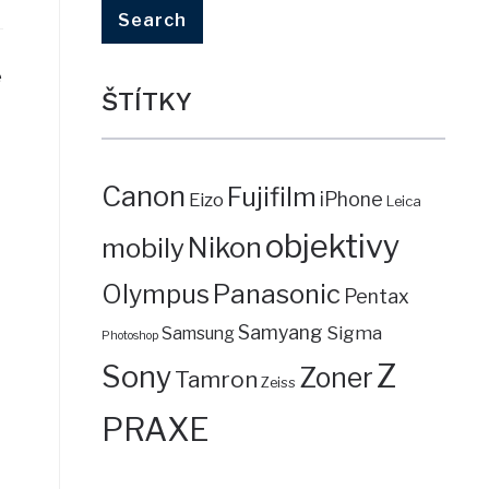
e
ŠTÍTKY
Canon
Fujifilm
iPhone
Eizo
Leica
objektivy
mobily
Nikon
Panasonic
Olympus
Pentax
Samyang
Sigma
Samsung
Photoshop
Z
Sony
Zoner
Tamron
Zeiss
PRAXE