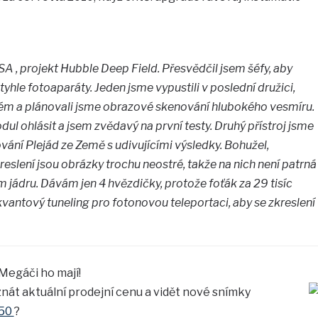
 , projekt Hubble Deep Field. Přesvědčil jsem šéfy, aby
yhle fotoaparáty. Jeden jsme vypustili v poslední družici,
ém a plánovali jsme obrazové skenování hlubokého vesmíru.
ul ohlásit a jsem zvědavý na první testy. Druhý přístroj jsme
vání Plejád ze Země s udivujícími výsledky. Bohužel,
slení jsou obrázky trochu neostré, takže na nich není patrná
jádru. Dávám jen 4 hvězdičky, protože foťák za 29 tisíc
vantový tuneling pro fotonovou teleportaci, aby se zkreslení
 Megáči ho mají!
nát aktuální prodejní cenu a vidět nové snímky
-50
?