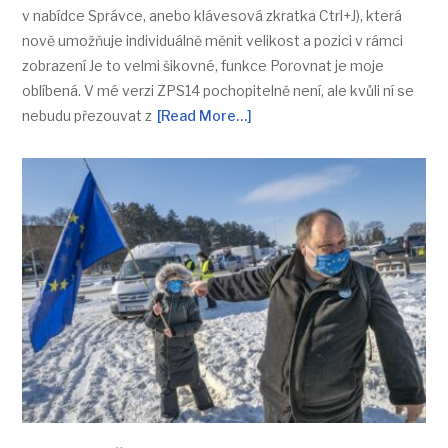
v nabídce Správce, anebo klávesová zkratka Ctrl+J), která
nově umožňuje individuálně měnit velikost a pozici v rámci
zobrazení Je to velmi šikovné, funkce Porovnat je moje
oblíbená. V mé verzi ZPS14 pochopitelně není, ale kvůli ní se
nebudu přezouvat z
[Read More…]