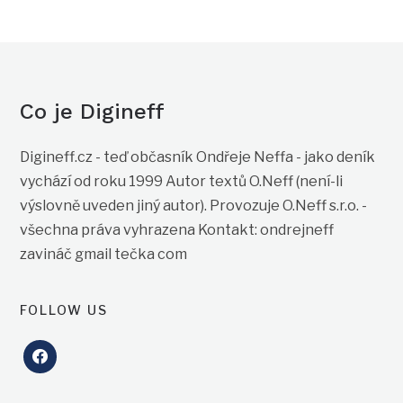
Co je Digineff
Digineff.cz - teď občasník Ondřeje Neffa - jako deník
vychází od roku 1999 Autor textů O.Neff (není-li
výslovně uveden jiný autor). Provozuje O.Neff s.r.o. -
všechna práva vyhrazena Kontakt: ondrejneff
zavináč gmail tečka com
FOLLOW US
facebook