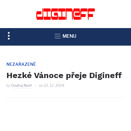
TOGGLE
MENU
SIDEBAR
&
NAVIGATION
NEZAŘAZENÉ
Hezké Vánoce přeje Digineff
by
Ondřej Neff
on
23. 12. 2004