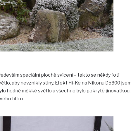
edevším speciální ploché svícení – takto se někdy fotí
větlo, aby nevznikly stíny. Efekt Hi-Ke na Nikonu D5300 jse
bylo hodně měkké světlo a všechno bylo pokryté jinovatkou.
ého filtru: