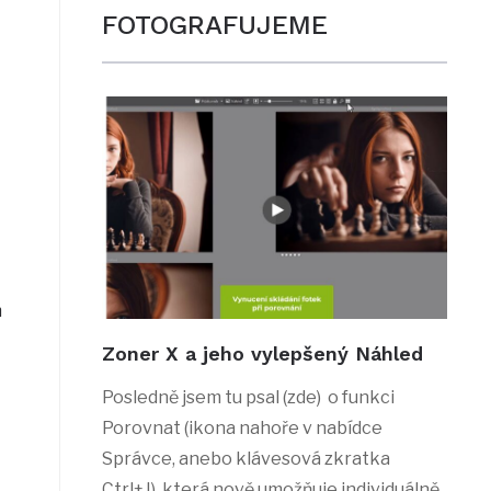
FOTOGRAFUJEME
m
Zoner X a jeho vylepšený Náhled
Posledně jsem tu psal (zde) o funkci
Porovnat (ikona nahoře v nabídce
Správce, anebo klávesová zkratka
Ctrl+J), která nově umožňuje individuálně