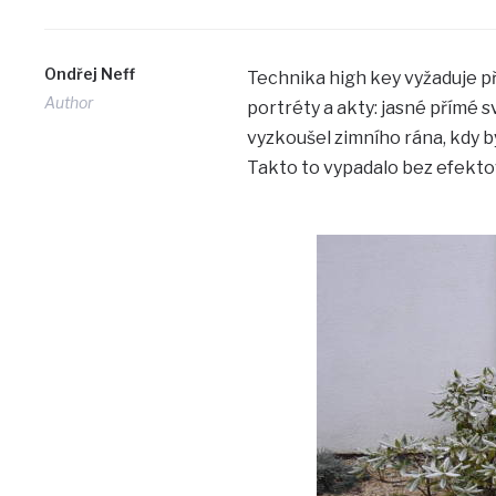
Ondřej Neff
Technika high key vyžaduje př
Author
portréty a akty: jasné přímé s
vyzkoušel zimního rána, kdy 
Takto to vypadalo bez efektov