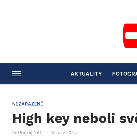
AKTUALITY
FOTOGR
TOGGLE
SIDEBAR
&
NAVIGATION
NEZAŘAZENÉ
High key neboli sv
by
Ondřej Neff
on
5. 12. 2013