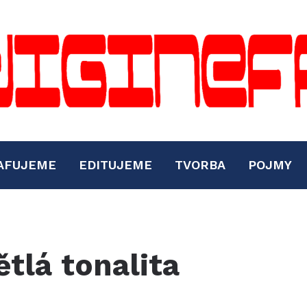
AFUJEME
EDITUJEME
TVORBA
POJMY
ětlá tonalita