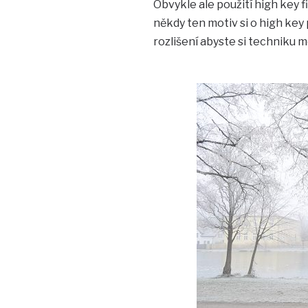
Obvykle ale použití high key 
někdy ten motiv si o high key 
rozlišení abyste si techniku m