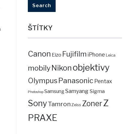
ŠTÍTKY
m
Canon
Fujifilm
iPhone
Eizo
Leica
objektivy
mobily
Nikon
Panasonic
Olympus
Pentax
Samyang
Sigma
Samsung
Photoshop
Z
Sony
Zoner
Tamron
Zeiss
PRAXE