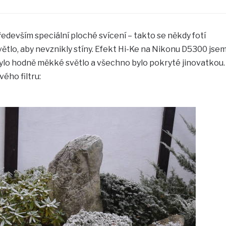
edevším speciální ploché svícení – takto se někdy fotí
větlo, aby nevznikly stíny. Efekt Hi-Ke na Nikonu D5300 jse
bylo hodně měkké světlo a všechno bylo pokryté jinovatkou.
ého filtru: