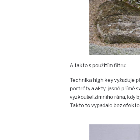
A takto s použitím filtru:
Technika high key vyžaduje př
portréty a akty: jasné přímé s
vyzkoušel zimního rána, kdy 
Takto to vypadalo bez efektov