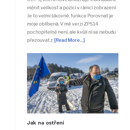
měnit velikost a pozici v rámci zobrazení
Je to velmi šikovné, funkce Porovnat je
moje oblíbená. V mé verzi ZPS14
pochopitelně není, ale kvůli ní se nebudu
přezouvat z
[Read More…]
Jak na ostření