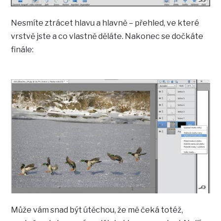
Nesmíte ztrácet hlavu a hlavně – přehled, ve které
vrstvě jste a co vlastně děláte. Nakonec se dočkáte
finále:
Může vám snad být útěchou, že mě čeká totéž,