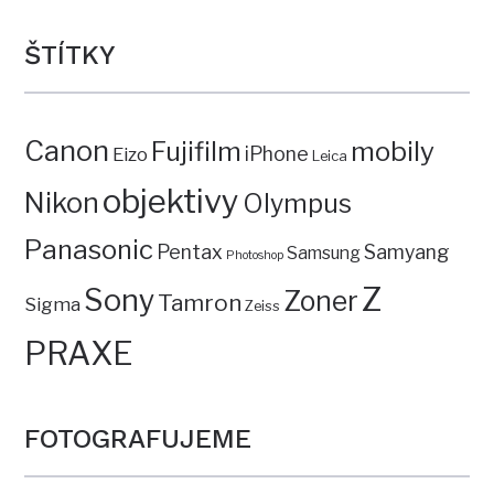
ŠTÍTKY
Canon
mobily
Fujifilm
iPhone
Eizo
Leica
objektivy
Nikon
Olympus
Panasonic
Pentax
Samyang
Samsung
Photoshop
Z
Sony
Zoner
Tamron
Sigma
Zeiss
PRAXE
FOTOGRAFUJEME