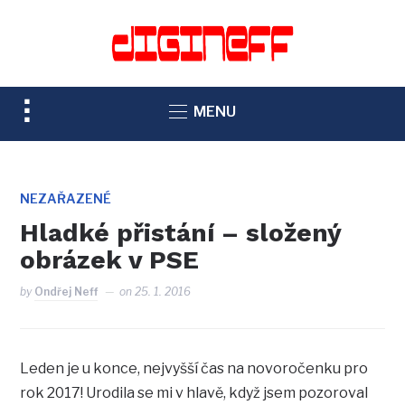
TOGGLE
MENU
SIDEBAR
&
NAVIGATION
NEZAŘAZENÉ
Hladké přistání – složený
obrázek v PSE
by
Ondřej Neff
on
25. 1. 2016
Leden je u konce, nejvyšší čas na novoročenku pro
rok 2017! Urodila se mi v hlavě, když jsem pozoroval