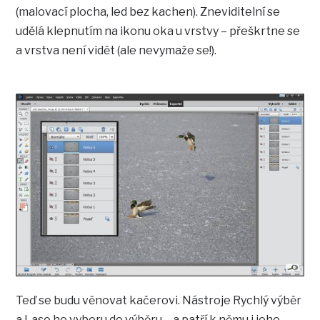
(malovací plocha, led bez kachen). Zneviditelní se
udělá klepnutím na ikonu oka u vrstvy – přeškrtne se
a vrstva není vidět (ale nevymaže se!).
Teď se budu věnovat kačerovi. Nástroje Rychlý výběr
a Laso ho vyberu do výběru – a patří k němu i jeho