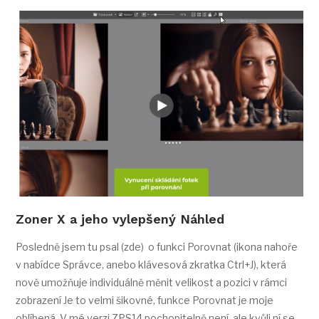
Zoner X a jeho vylepšený Náhled
Posledně jsem tu psal (zde) o funkci Porovnat (ikona nahoře
v nabídce Správce, anebo klávesová zkratka Ctrl+J), která
nově umožňuje individuálně měnit velikost a pozici v rámci
zobrazení Je to velmi šikovné, funkce Porovnat je moje
oblíbená. V mé verzi ZPS14 pochopitelně není, ale kvůli ní se