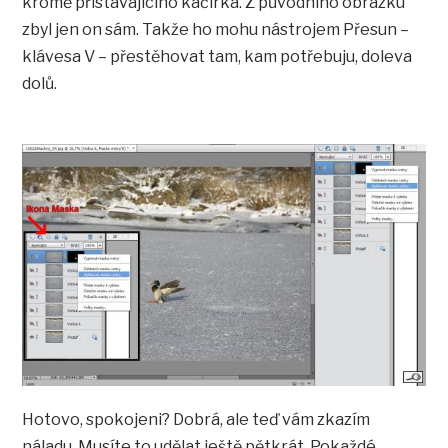
kromě přistávajícího kačírka. Z původního obrázku
zbyl jen on sám. Takže ho mohu nástrojem Přesun –
klávesa V – přestěhovat tam, kam potřebuju, doleva
dolů.
Hotovo, spokojeni? Dobrá, ale teď vám zkazím
náladu. Musíte to udělat ještě pětkrát. Pokaždé