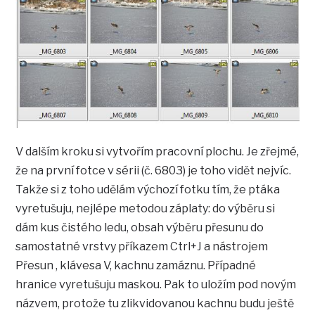
V dalším kroku si vytvořím pracovní plochu. Je zřejmé,
že na první fotce v sérii (č. 6803) je toho vidět nejvíc.
Takže si z toho udělám výchozí fotku tím, že ptáka
vyretušuju, nejlépe metodou záplaty: do výběru si
dám kus čistého ledu, obsah výběru přesunu do
samostatné vrstvy příkazem Ctrl+J a nástrojem
Přesun , klávesa V, kachnu zamáznu. Případné
hranice vyretušuju maskou. Pak to uložím pod novým
názvem, protože tu zlikvidovanou kachnu budu ještě