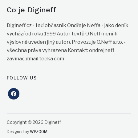
Co je Digineff
Digineff.cz - teď občasník Ondřeje Neffa - jako deník
vychází od roku 1999 Autor textů O.Neff (není-li
výslovně uveden jiný autor). Provozuje O.Neff s.r.o. -
všechna práva vyhrazena Kontakt: ondrejneff
zavináč gmail tečka com
FOLLOW US
facebook
Copyright © 2026 Digineff
Designed by
WPZOOM