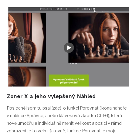
Zoner X a jeho vylepšený Náhled
Posledně jsem tu psal (zde) o funkci Porovnat (ikona nahoře
v nabídce Správce, anebo klávesová zkratka Ctrl+J), která
nově umožňuje individuálně měnit velikost a pozici v rámci
zobrazení Je to velmi šikovné, funkce Porovnat je moje