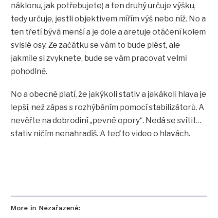
náklonu, jak potřebujete) a ten druhý určuje výšku,
tedy určuje, jestli objektivem mířím výš nebo níž. No a
ten třetí bývá menší a je dole a aretuje otáčení kolem
svislé osy. Ze začátku se vám to bude plést, ale
jakmile si zvyknete, bude se vám pracovat velmi
pohodlně.
No a obecně platí, že jakýkoli stativ a jakákoli hlava je
lepší, než zápas s rozhýbáním pomocí stabilizátorů. A
nevěřte na dobrodiní „pevné opory“. Nedá se svítit…
stativ ničím nenahradíš. A teď to video o hlavách.
More in Nezařazené: