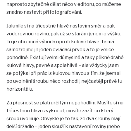
naprosto zbytečné dělat něco v editoru, co můžeme
snadno nastavit při fotografování.
Jakmile si na třícestné hlavě nastavím směr a pak
vodorovnou rovinu, pak už se starám jenom o výšku.
To je ohromná výhoda oproti kulové hlavě. Ta má
samozřejmě jn jeden ovládací prvek a to je velice
pohodlné. Existují velmi důmyslné a taky pěkně drahé
kulové hlavy, pevné a spolehlivé – ale vždycky jsem
se potýkal při práci s kulovou hlavou s tím, že jsem si
po uvolnění šroubu něco rozhodil, nejčastěji právě tu
horizontálu.
Za přesnost se platí určitým nepohodlím. Musíte si na
třícestnou hlavu zvyknout, musíte zažít, co který
šroub uvolňuje. Obvykle je to tak, že dva šrouby mají
delší držadlo – jeden slouží k nastavení roviny (nebo