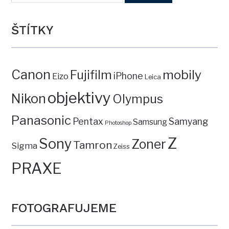
ŠTÍTKY
Canon
mobily
Fujifilm
iPhone
Eizo
Leica
objektivy
Nikon
Olympus
Panasonic
Pentax
Samyang
Samsung
Photoshop
Z
Sony
Zoner
Tamron
Sigma
Zeiss
PRAXE
FOTOGRAFUJEME