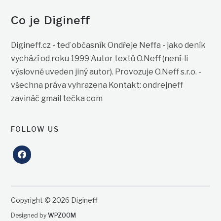
Co je Digineff
Digineff.cz - teď občasník Ondřeje Neffa - jako deník
vychází od roku 1999 Autor textů O.Neff (není-li
výslovně uveden jiný autor). Provozuje O.Neff s.r.o. -
všechna práva vyhrazena Kontakt: ondrejneff
zavináč gmail tečka com
FOLLOW US
facebook
Copyright © 2026 Digineff
Designed by
WPZOOM