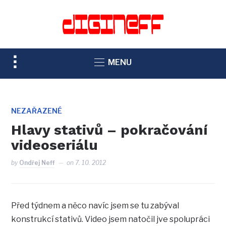
TOGGLE
MENU
SIDEBAR
&
NAVIGATION
NEZAŘAZENÉ
Hlavy stativů – pokračování
videoseriálu
by
Ondřej Neff
on
7. 10. 2012
Před týdnem a něco navíc jsem se tu zabýval
konstrukcí stativů. Video jsem natočil jve spolupráci