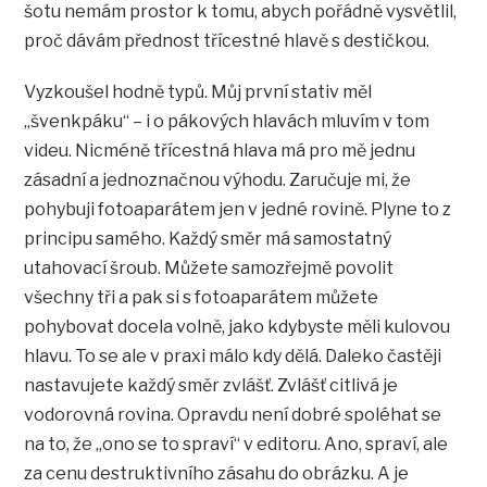
šotu nemám prostor k tomu, abych pořádně vysvětlil,
proč dávám přednost třícestné hlavě s destičkou.
Vyzkoušel hodně typů. Můj první stativ měl
„švenkpáku“ – i o pákových hlavách mluvím v tom
videu. Nicméně třícestná hlava má pro mě jednu
zásadní a jednoznačnou výhodu. Zaručuje mi, že
pohybuji fotoaparátem jen v jedné rovině. Plyne to z
principu samého. Každý směr má samostatný
utahovací šroub. Můžete samozřejmě povolit
všechny tři a pak si s fotoaparátem můžete
pohybovat docela volně, jako kdybyste měli kulovou
hlavu. To se ale v praxi málo kdy dělá. Daleko častěji
nastavujete každý směr zvlášť. Zvlášť citlivá je
vodorovná rovina. Opravdu není dobré spoléhat se
na to, že „ono se to spraví“ v editoru. Ano, spraví, ale
za cenu destruktivního zásahu do obrázku. A je