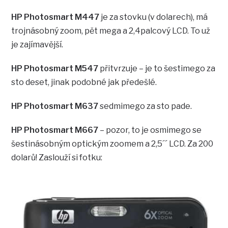
HP Photosmart M447
je za stovku (v dolarech), má
trojnásobný zoom, pět mega a 2,4palcový LCD. To už
je zajímavější.
HP Photosmart M547
přitvrzuje – je to šestimego za
sto deset, jinak podobné jak předešlé.
HP Photosmart M637
sedmimego za sto pade.
HP Photosmart M667
– pozor, to je osmimego se
šestinásobným optickým zoomem a 2,5´´ LCD. Za 200
dolarů! Zaslouží si fotku: