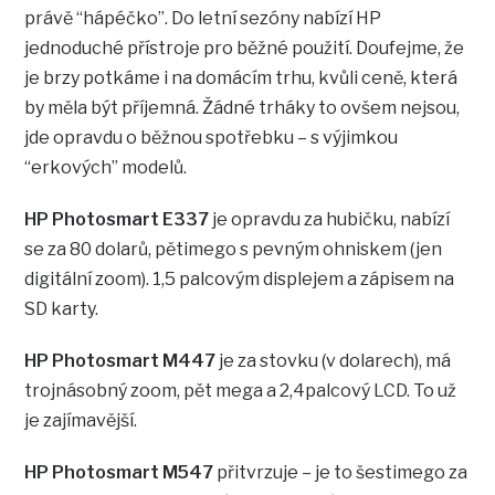
právě “hápéčko”. Do letní sezóny nabízí HP
jednoduché přístroje pro běžné použití. Doufejme, že
je brzy potkáme i na domácím trhu, kvůli ceně, která
by měla být příjemná. Žádné trháky to ovšem nejsou,
jde opravdu o běžnou spotřebku – s výjimkou
“erkových” modelů.
HP Photosmart E337
je opravdu za hubičku, nabízí
se za 80 dolarů, pětimego s pevným ohniskem (jen
digitální zoom). 1,5 palcovým displejem a zápisem na
SD karty.
HP Photosmart M447
je za stovku (v dolarech), má
trojnásobný zoom, pět mega a 2,4palcový LCD. To už
je zajímavější.
HP Photosmart M547
přitvrzuje – je to šestimego za