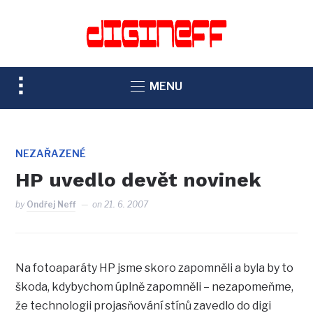
TOGGLE
MENU
SIDEBAR
&
NAVIGATION
NEZAŘAZENÉ
HP uvedlo devět novinek
by
Ondřej Neff
on
21. 6. 2007
Na fotoaparáty HP jsme skoro zapomněli a byla by to
škoda, kdybychom úplně zapomněli – nezapomeňme,
že technologii projasňování stínů zavedlo do digi