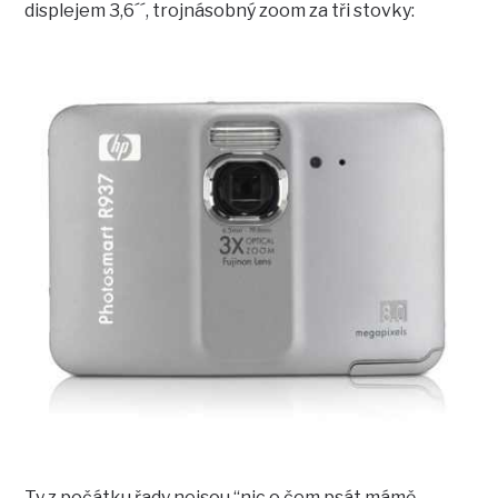
displejem 3,6´´, trojnásobný zoom za tři stovky:
Ty z počátku řady nejsou “nic o čem psát mámě