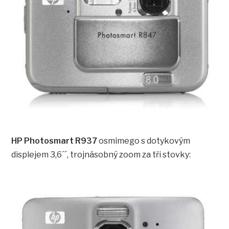
HP Photosmart R937
osmimego s dotykovým
displejem 3,6´´, trojnásobný zoom za tři stovky: