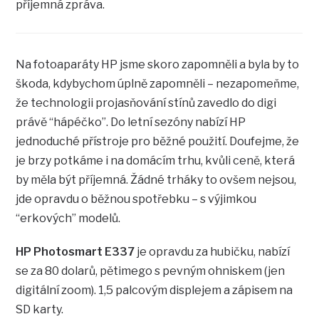
příjemná zpráva.
Na fotoaparáty HP jsme skoro zapomněli a byla by to
škoda, kdybychom úplně zapomněli – nezapomeňme,
že technologii projasňování stínů zavedlo do digi
právě “hápéčko”. Do letní sezóny nabízí HP
jednoduché přístroje pro běžné použití. Doufejme, že
je brzy potkáme i na domácím trhu, kvůli ceně, která
by měla být příjemná. Žádné trháky to ovšem nejsou,
jde opravdu o běžnou spotřebku – s výjimkou
“erkových” modelů.
HP Photosmart E337
je opravdu za hubičku, nabízí
se za 80 dolarů, pětimego s pevným ohniskem (jen
digitální zoom). 1,5 palcovým displejem a zápisem na
SD karty.