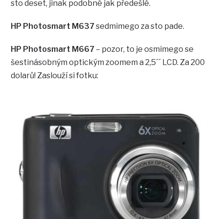
sto deset, jinak podobné jak předešlé.
HP Photosmart M637
sedmimego za sto pade.
HP Photosmart M667
– pozor, to je osmimego se
šestinásobným optickým zoomem a 2,5´´ LCD. Za 200
dolarů! Zaslouží si fotku: