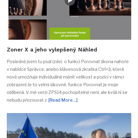
Zoner X a jeho vylepšený Náhled
Posledně jsem tu psal (zde) o funkci Porovnat (ikona nahoře
v nabídce Správce, anebo klávesová zkratka Ctrl+J), která
nově umožňuje individuálně měnit velikost a pozici v rámci
zobrazení Je to velmi šikovné, funkce Porovnat je moje
oblíbená. V mé verzi ZPS14 pochopitelně není, ale kvůli ní se
nebudu přezouvat z
[Read More…]