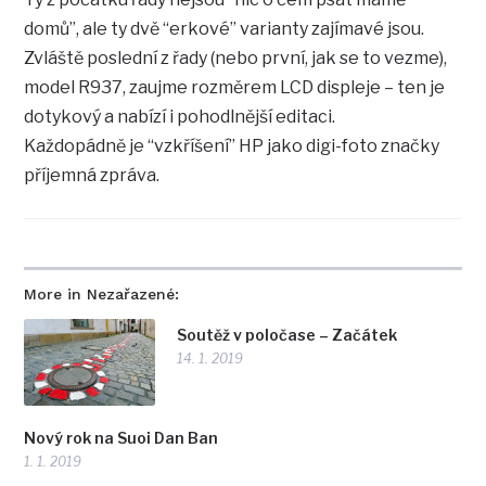
domů”, ale ty dvě “erkové” varianty zajímavé jsou.
Zvláště poslední z řady (nebo první, jak se to vezme),
model R937, zaujme rozměrem LCD displeje – ten je
dotykový a nabízí i pohodlnější editaci.
Každopádně je “vzkříšení” HP jako digi-foto značky
příjemná zpráva.
More in Nezařazené:
Soutěž v poločase – Začátek
14. 1. 2019
Nový rok na Suoi Dan Ban
1. 1. 2019