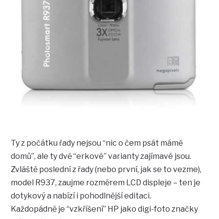
Ty z počátku řady nejsou “nic o čem psát mámě
domů”, ale ty dvě “erkové” varianty zajímavé jsou.
Zvláště poslední z řady (nebo první, jak se to vezme),
model R937, zaujme rozměrem LCD displeje – ten je
dotykový a nabízí i pohodlnější editaci.
Každopádně je “vzkříšení” HP jako digi-foto značky