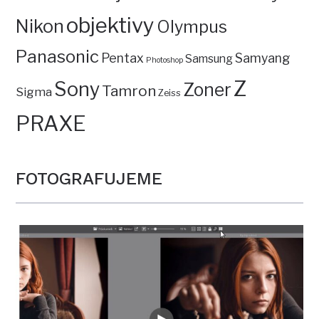
objektivy
Nikon
Olympus
Panasonic
Pentax
Samyang
Samsung
Photoshop
Z
Sony
Zoner
Tamron
Sigma
Zeiss
PRAXE
FOTOGRAFUJEME