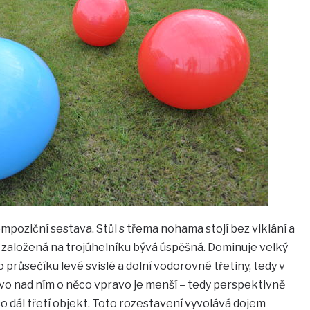
mpoziční sestava. Stůl s třema nohama stojí bez viklání a
založená na trojúhelníku bývá úspěšná. Dominuje velký
o průsečíku levé svislé a dolní vodorovné třetiny, tedy v
o nad ním o něco vpravo je menší – tedy perspektivně
 dál třetí objekt. Toto rozestavení vyvolává dojem