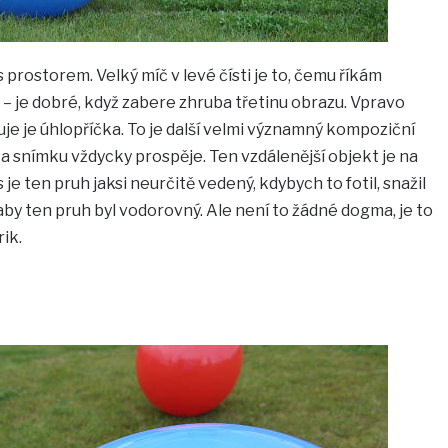
 prostorem. Velký míč v levé čísti je to, čemu říkám
 – je dobré, když zabere zhruba třetinu obrazu. Vpravo
uje je úhlopříčka. To je další velmi významný kompoziční
ka snímku vždycky prospěje. Ten vzdálenější objekt je na
e ten pruh jaksi neurčitě vedený, kdybych to fotil, snažil
aby ten pruh byl vodorovný. Ale není to žádné dogma, je to
ik.