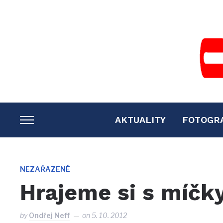
AKTUALITY
FOTOGR
TOGGLE
SIDEBAR
&
NAVIGATION
NEZAŘAZENÉ
Hrajeme si s míčk
by
Ondřej Neff
on
5. 10. 2012