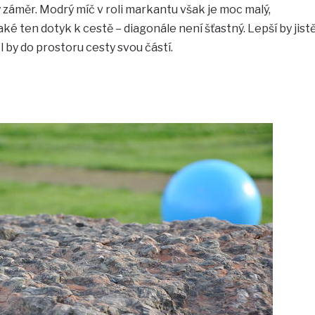
rý záměr. Modrý míč v roli markantu však je moc malý,
aké ten dotyk k cestě – diagonále není šťastný. Lepší by jist
kl by do prostoru cesty svou částí.