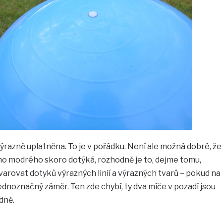
razně uplatněna. To je v pořádku. Není ale možná dobré, že
ho modrého skoro dotýká, rozhodně je to, dejme tomu,
 varovat dotyků výrazných linií a výrazných tvarů – pokud na
ednoznačný záměr. Ten zde chybí, ty dva míče v pozadí jsou
dně.