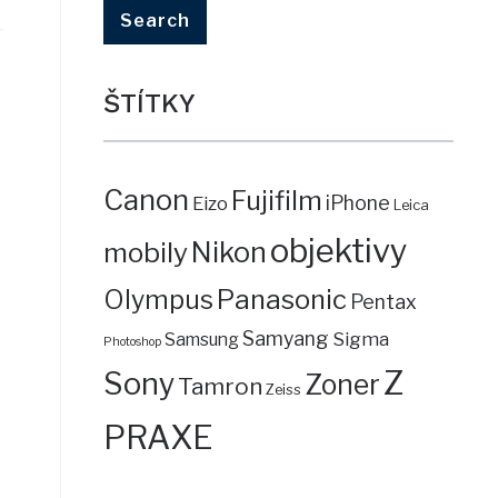
ŠTÍTKY
Canon
Fujifilm
iPhone
Eizo
Leica
objektivy
mobily
Nikon
Panasonic
Olympus
Pentax
Samyang
Sigma
Samsung
Photoshop
Z
Sony
Zoner
Tamron
Zeiss
PRAXE