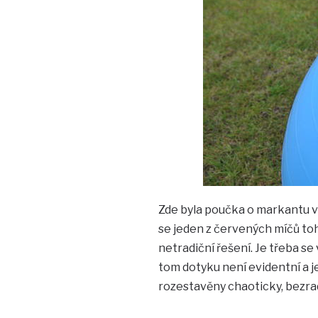
Zde byla poučka o markantu vý
se jeden z červených míčů to
netradiční řešení. Je třeba se
tom dotyku není evidentní a j
rozestavěny chaoticky, bezra