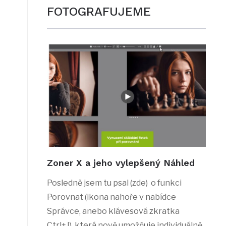
FOTOGRAFUJEME
Zoner X a jeho vylepšený Náhled
Posledně jsem tu psal (zde) o funkci
Porovnat (ikona nahoře v nabídce
Správce, anebo klávesová zkratka
Ctrl+J), která nově umožňuje individuálně