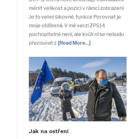
měnit velikost a pozici v rámci zobrazení
Je to velmi šikovné, funkce Porovnat je
moje oblíbená. V mé verzi ZPS14
pochopitelně není, ale kvůli ní se nebudu
přezouvat z
[Read More…]
Jak na ostření