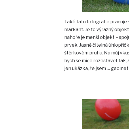
Také tato fotografie pracuje s
markant. Je to výrazný objekt
nahoře je menší objekt – spoj
prvek. Jasně čitelná úhlopříč
štěrkovém pruhu. Na můj vkus j
bych se míče rozestavět tak, 
jen ukázka, že jsem … geometr