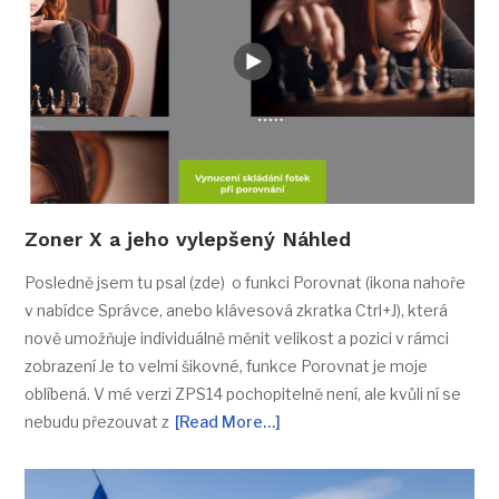
Zoner X a jeho vylepšený Náhled
Posledně jsem tu psal (zde) o funkci Porovnat (ikona nahoře
v nabídce Správce, anebo klávesová zkratka Ctrl+J), která
nově umožňuje individuálně měnit velikost a pozici v rámci
zobrazení Je to velmi šikovné, funkce Porovnat je moje
oblíbená. V mé verzi ZPS14 pochopitelně není, ale kvůli ní se
nebudu přezouvat z
[Read More…]