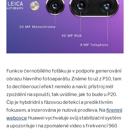
Funkce černobílého foťáku je v podpoře generování
obrazu hlavního fotoaparátu. Známe to už z P10, tam
to dechberoucí efekt nemělo a navíc přístroj měl
zpoždění na spoušti, tak uvidíme, jak to bude u P20.
Čip je hybdridní s fázovou detekcí a prediktivním
fokusem, a inzerována je nulová prodleva. Na
firemní
webovce
Huawei vychvaluje svůj stabilizační systém
a upozorňuje i na zpomalené video s frekvencí 960