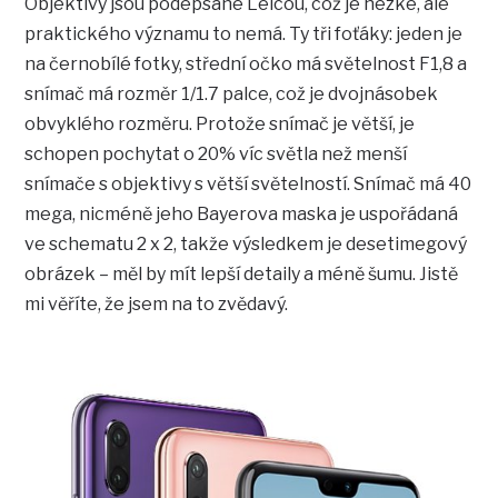
Objektivy jsou podepsané Leicou, což je hezké, ale
praktického významu to nemá. Ty tři foťáky: jeden je
na černobílé fotky, střední očko má světelnost F1,8 a
snímač má rozměr 1/1.7 palce, což je dvojnásobek
obvyklého rozměru. Protože snímač je větší, je
schopen pochytat o 20% víc světla než menší
snímače s objektivy s větší světelností. Snímač má 40
mega, nicméně jeho Bayerova maska je uspořádaná
ve schematu 2 x 2, takže výsledkem je desetimegový
obrázek – měl by mít lepší detaily a méně šumu. Jistě
mi věříte, že jsem na to zvědavý.