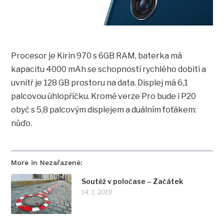
Procesor je Kirin 970 s 6GB RAM, baterka má
kapacitu 4000 mAh se schopností rychlého dobití a
uvnitř je 128 GB prostoru na data. Displej má 6,1
palcovou úhlopříčku. Kromě verze Pro bude i P20
obyč s 5,8 palcovým displejem a duálním foťákem:
nůďo.
More in Nezařazené:
Soutěž v poločase – Začátek
14. 1. 2019