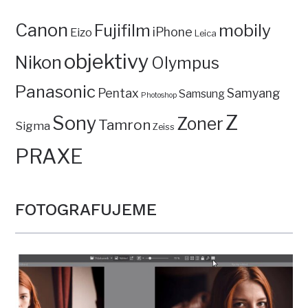
Canon
mobily
Fujifilm
iPhone
Eizo
Leica
objektivy
Nikon
Olympus
Panasonic
Pentax
Samyang
Samsung
Photoshop
Z
Sony
Zoner
Tamron
Sigma
Zeiss
PRAXE
FOTOGRAFUJEME