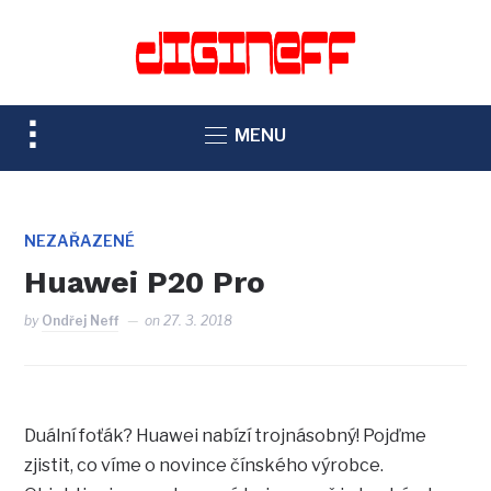
TOGGLE
MENU
SIDEBAR
&
NAVIGATION
NEZAŘAZENÉ
Huawei P20 Pro
by
Ondřej Neff
on
27. 3. 2018
Duální foťák? Huawei nabízí trojnásobný! Pojďme
zjistit, co víme o novince čínského výrobce.