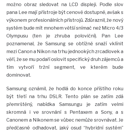
možno obraz sledovat na LCD displeji. Podle slov
pana Lee mají přístroje být cenově dostupné, avšak s
výkonem profesionálních přístrojů. Zdůraznil, že nový
systém bude mít mnohem větší snímač než Micro 4/3
Olympusu (ten je zhruba poloviční). Pan Lee
poznamenal, že Samsung se obtížně snaží vklínit
mezi Canon a Nikon na trhu jednookých zrcadlovek a
věří, že se mu podaří oslovit specifický druh zájemců a
tím vytvoří tržní segment, ve kterém bude
dominovat.
Samsung oznámil, že hodlá do konce příštího roku
být třetí na trhu DSLR. Tento plán se zatím zdá
přemrštěný, nabídka Samsungu je zatím velmi
skromná i ve srovnání s Pentaxem a Sony, a s
Canonem a Nikonem se vůbec nemůže srovnávat. Je
předčasné odhadovat, jaký osud “hybridní systém”