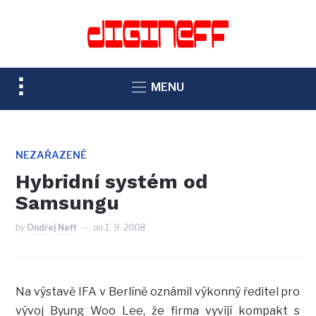
TOGGLE
MENU
SIDEBAR
&
NAVIGATION
NEZAŘAZENÉ
Hybridní systém od
Samsungu
by
Ondřej Neff
on
1. 9. 2008
Na výstavě IFA v Berlíně oznámil výkonný ředitel pro
vývoj Byung Woo Lee, že firma vyvíjí kompakt s