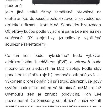
podobně
jako jiné velké firmy zaměřené převážně na
elektroniku, doposud spolupracoval s osvědčenou
optickou firmou, konkétně Schneider-Kreuznach.
Objektivy budou podle vyjádření pana Lee menší než
současné GX objektivy (zrcadlovky vyráběné
souběžně s Pentaxem).
Co na něm bude hybridního? Bude vybaven
elektronickým hledáčkem (EVF) a zároveň bude
možno obraz sledovat na LCD displeji. Podle slov
pana Lee mají přístroje být cenově dostupné, avšak s
výkonem profesionálních přístrojů. Zdůraznil, že nový
systém bude mít mnohem větší snímač než Micro 4/3
Olympusu (ten je zhruba poloviční). Pan Lee
poznamenal, že Samsung se obtížně snaží vklínit