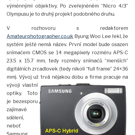
výměnnými objektivy. Po zveřejněném “Nicro 4/3”
Olympusu je to druhý projekt podobného druhu.
V rozhovoru s redaktorem
Amateurphotographer.co.uk
Byung Woo Lee řekl, že
systém ještě nemá název. První model bude osazen
snímačem CMOS se 14 megapixely rozměru APS-C
23.5 x 15.7 mm, tedy rozměry snímačů “menších”
digitálních zrcadlovek (tedy nikoli “full frame” 24×36
mm). Vývoj už trvá nějakou dobu a firma pracuje
na
vývoji vlastní
optiky. Toto
je bezesporu
zajímavé
sdělení,
neboť
Samsung,