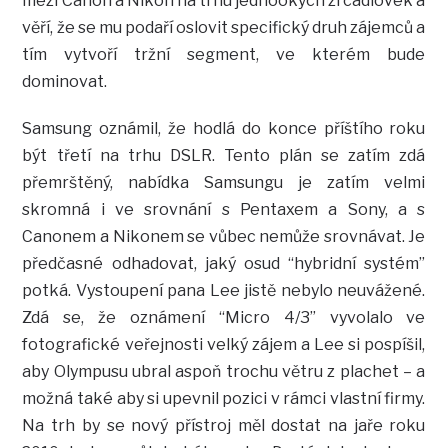
mezi Canon a Nikon na trhu jednookých zrcadlovek a
věří, že se mu podaří oslovit specifický druh zájemců a
tím vytvoří tržní segment, ve kterém bude
dominovat.
Samsung oznámil, že hodlá do konce příštího roku
být třetí na trhu DSLR. Tento plán se zatím zdá
přemrštěný, nabídka Samsungu je zatím velmi
skromná i ve srovnání s Pentaxem a Sony, a s
Canonem a Nikonem se vůbec nemůže srovnávat. Je
předčasné odhadovat, jaký osud “hybridní systém”
potká. Vystoupení pana Lee jistě nebylo neuvážené.
Zdá se, že oznámení “Micro 4/3” vyvolalo ve
fotografické veřejnosti velký zájem a Lee si pospíšil,
aby Olympusu ubral aspoň trochu větru z plachet – a
možná také aby si upevnil pozici v rámci vlastní firmy.
Na trh by se nový přístroj měl dostat na jaře roku