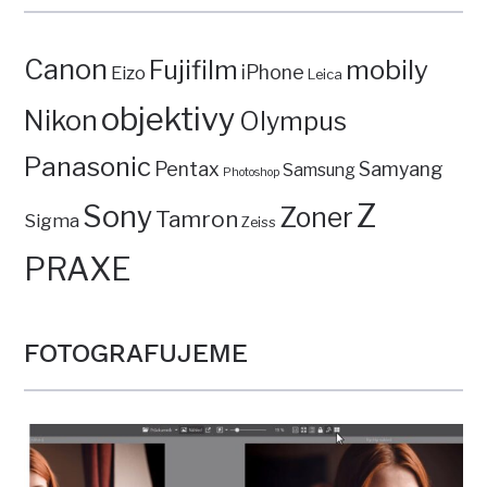
Canon
mobily
Fujifilm
iPhone
Eizo
Leica
objektivy
Nikon
Olympus
Panasonic
Pentax
Samyang
Samsung
Photoshop
Z
Sony
Zoner
Tamron
Sigma
Zeiss
PRAXE
FOTOGRAFUJEME