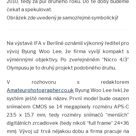
2010, tedy za půl druhého roku. Do té doby budeme
čekat a spekulovat.
Obrázek zde uvedený je samozřejmě symbolický!
Na výstavě IFA v Berlíně oznámil výkonný ředitel pro
vývoj Byung Woo Lee, že firma vyvíjí kompakt s
výměnnými objektivy. Po zveřejněném “Nicro 4/3”
Olympusu je to druhý projekt podobného druhu.
V rozhovoru s redaktorem
Amateurphotographer.co.uk
Byung Woo Lee řekl, že
systém ještě nemá název. První model bude osazen
snímačem CMOS se 14 megapixely rozměru APS-C
23.5 x 15.7 mm, tedy rozměry snímačů “menších”
digitálních zrcadlovek (tedy nikoli “full frame” 24×36
mm). Vývoj už trvá nějakou dobu a firma pracuje
na