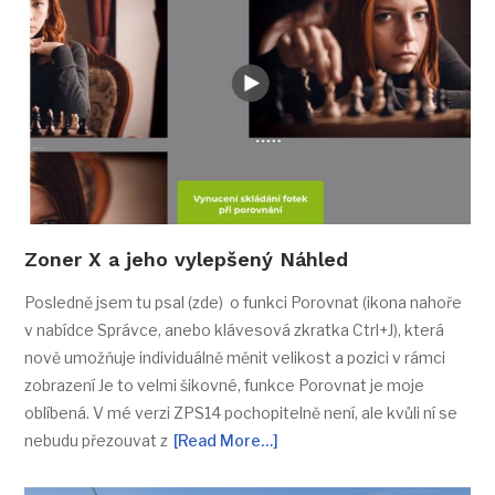
Zoner X a jeho vylepšený Náhled
Posledně jsem tu psal (zde) o funkci Porovnat (ikona nahoře
v nabídce Správce, anebo klávesová zkratka Ctrl+J), která
nově umožňuje individuálně měnit velikost a pozici v rámci
zobrazení Je to velmi šikovné, funkce Porovnat je moje
oblíbená. V mé verzi ZPS14 pochopitelně není, ale kvůli ní se
nebudu přezouvat z
[Read More…]