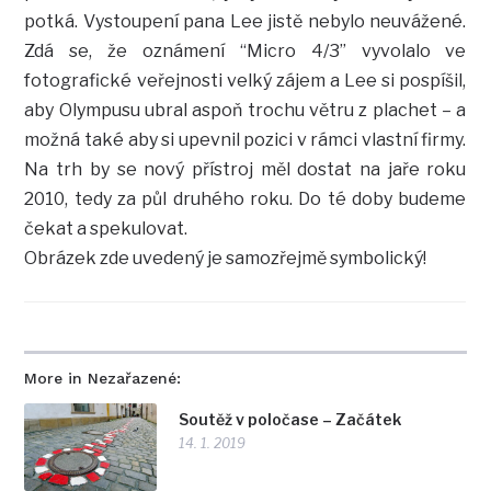
potká. Vystoupení pana Lee jistě nebylo neuvážené.
Zdá se, že oznámení “Micro 4/3” vyvolalo ve
fotografické veřejnosti velký zájem a Lee si pospíšil,
aby Olympusu ubral aspoň trochu větru z plachet – a
možná také aby si upevnil pozici v rámci vlastní firmy.
Na trh by se nový přístroj měl dostat na jaře roku
2010, tedy za půl druhého roku. Do té doby budeme
čekat a spekulovat.
Obrázek zde uvedený je samozřejmě symbolický!
More in Nezařazené:
Soutěž v poločase – Začátek
14. 1. 2019