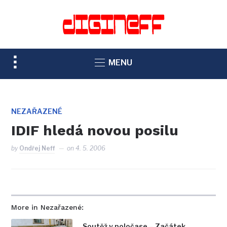
TOGGLE
MENU
SIDEBAR
&
NAVIGATION
NEZAŘAZENÉ
IDIF hledá novou posilu
by
Ondřej Neff
on
4. 5. 2006
More in Nezařazené:
Soutěž v poločase – Začátek