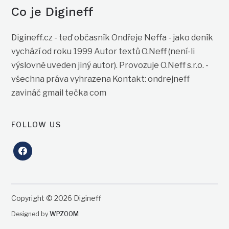
Co je Digineff
Digineff.cz - teď občasník Ondřeje Neffa - jako deník
vychází od roku 1999 Autor textů O.Neff (není-li
výslovně uveden jiný autor). Provozuje O.Neff s.r.o. -
všechna práva vyhrazena Kontakt: ondrejneff
zavináč gmail tečka com
FOLLOW US
facebook
Copyright © 2026 Digineff
Designed by
WPZOOM