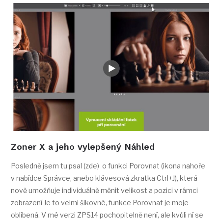
Zoner X a jeho vylepšený Náhled
Posledně jsem tu psal (zde) o funkci Porovnat (ikona nahoře
v nabídce Správce, anebo klávesová zkratka Ctrl+J), která
nově umožňuje individuálně měnit velikost a pozici v rámci
zobrazení Je to velmi šikovné, funkce Porovnat je moje
oblíbená. V mé verzi ZPS14 pochopitelně není, ale kvůli ní se