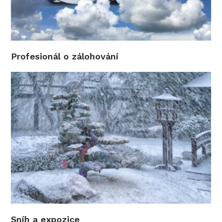
Profesionál o zálohování
Sníh a expozice