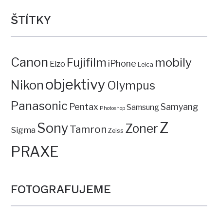
ŠTÍTKY
Canon
mobily
Fujifilm
iPhone
Eizo
Leica
objektivy
Nikon
Olympus
Panasonic
Pentax
Samyang
Samsung
Photoshop
Z
Sony
Zoner
Tamron
Sigma
Zeiss
PRAXE
FOTOGRAFUJEME