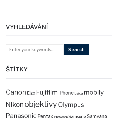
VYHLEDÁVÁNÍ
ŠTÍTKY
Canon
mobily
Fujifilm
iPhone
Eizo
Leica
objektivy
Nikon
Olympus
Panasonic
Pentax
Samyang
Samsung
Photoshop