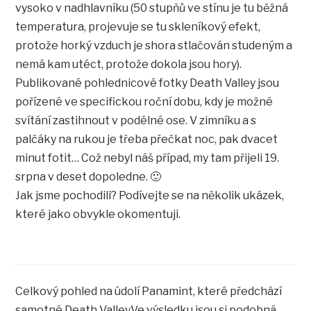
vysoko v nadhlavníku (50 stupňů ve stínu je tu běžná
temperatura, projevuje se tu skleníkový efekt,
protože horký vzduch je shora stlačován studeným a
nemá kam utéct, protože dokola jsou hory).
Publikované pohlednicové fotky Death Valley jsou
pořízené ve specifickou roční dobu, kdy je možné
svítání zastihnout v podélné ose. V zimníku a s
palčáky na rukou je třeba přečkat noc, pak dvacet
minut fotit… Což nebyl náš případ, my tam přijeli 19.
srpna v deset dopoledne. 🙂
Jak jsme pochodili? Podívejte se na několik ukázek,
které jako obvykle okomentuji.
Celkový pohled na údolí Panamint, které předchází
samotné Death Valley.Ve výsledku jsou si podobná