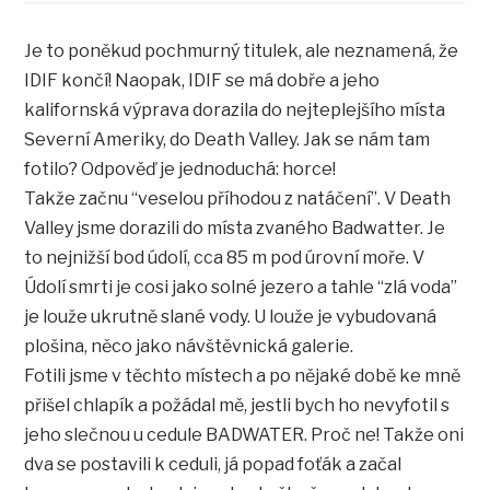
Je to poněkud pochmurný titulek, ale neznamená, že
IDIF končí! Naopak, IDIF se má dobře a jeho
kalifornská výprava dorazila do nejteplejšího místa
Severní Ameriky, do Death Valley. Jak se nám tam
fotilo? Odpověď je jednoduchá: horce!
Takže začnu “veselou příhodou z natáčení”. V Death
Valley jsme dorazili do místa zvaného Badwatter. Je
to nejnižší bod údolí, cca 85 m pod úrovní moře. V
Údolí smrti je cosi jako solné jezero a tahle “zlá voda”
je louže ukrutně slané vody. U louže je vybudovaná
plošina, něco jako návštěvnická galerie.
Fotili jsme v těchto místech a po nějaké době ke mně
přišel chlapík a požádal mě, jestli bych ho nevyfotil s
jeho slečnou u cedule BADWATER. Proč ne! Takže oni
dva se postavili k ceduli, já popad foťák a začal