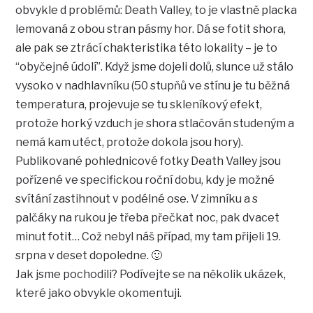
obvykle d problémů: Death Valley, to je vlastně placka
lemovaná z obou stran pásmy hor. Dá se fotit shora,
ale pak se ztrácí chakteristika této lokality – je to
“obyčejné údolí”. Když jsme dojeli dolů, slunce už stálo
vysoko v nadhlavníku (50 stupňů ve stínu je tu běžná
temperatura, projevuje se tu skleníkový efekt,
protože horký vzduch je shora stlačován studeným a
nemá kam utéct, protože dokola jsou hory).
Publikované pohlednicové fotky Death Valley jsou
pořízené ve specifickou roční dobu, kdy je možné
svítání zastihnout v podélné ose. V zimníku a s
palčáky na rukou je třeba přečkat noc, pak dvacet
minut fotit… Což nebyl náš případ, my tam přijeli 19.
srpna v deset dopoledne. 🙂
Jak jsme pochodili? Podívejte se na několik ukázek,
které jako obvykle okomentuji.