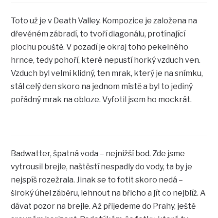
Toto už je v Death Valley. Kompozice je založena na
dřevěném zábradí, to tvoří diagonálu, protínající
plochu pouště. V pozadí je okraj toho pekelného
hrnce, tedy pohoří, které nepustí horký vzduch ven.
Vzduch byl velmi klidný, ten mrak, který je na snímku,
stál celý den skoro na jednom místě a byl to jediný
pořádný mrak na obloze. Vyfotil jsem ho mockrát.
Badwatter, špatná voda – nejnižší bod. Zde jsme
vytrousil brejle, naštěstí nespadly do vody, ta by je
nejspíš rozežrala. Jinak se to fotit skoro nedá –
široký úhel záběru, lehnout na břicho a jít co nejblíž. A
dávat pozor na brejle. Až přijedeme do Prahy, ještě