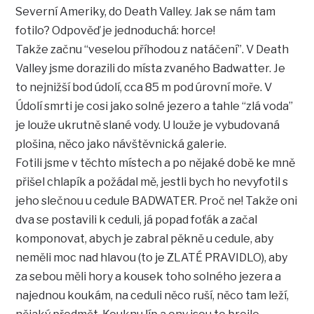
Severní Ameriky, do Death Valley. Jak se nám tam
fotilo? Odpověď je jednoduchá: horce!
Takže začnu “veselou příhodou z natáčení”. V Death
Valley jsme dorazili do místa zvaného Badwatter. Je
to nejnižší bod údolí, cca 85 m pod úrovní moře. V
Údolí smrti je cosi jako solné jezero a tahle “zlá voda”
je louže ukrutně slané vody. U louže je vybudovaná
plošina, něco jako návštěvnická galerie.
Fotili jsme v těchto místech a po nějaké době ke mně
přišel chlapík a požádal mě, jestli bych ho nevyfotil s
jeho slečnou u cedule BADWATER. Proč ne! Takže oni
dva se postavili k ceduli, já popad foťák a začal
komponovat, abych je zabral pěkně u cedule, aby
neměli moc nad hlavou (to je ZLATÉ PRAVIDLO), aby
za sebou měli hory a kousek toho solného jezera a
najednou koukám, na ceduli něco ruší, něco tam leží,