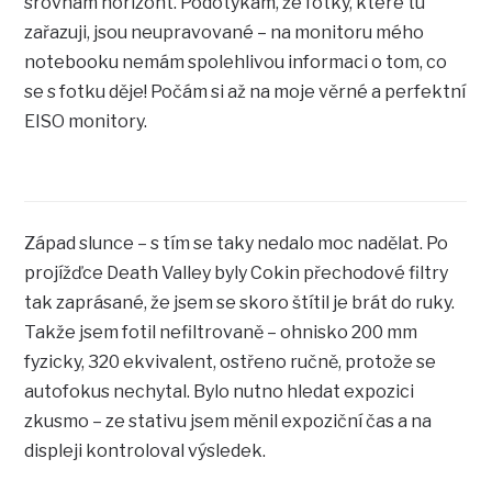
srovnám horizont. Podotýkám, že fotky, které tu
zařazuji, jsou neupravované – na monitoru mého
notebooku nemám spolehlivou informaci o tom, co
se s fotku děje! Počám si až na moje věrné a perfektní
EISO monitory.
Západ slunce – s tím se taky nedalo moc nadělat. Po
projížďce Death Valley byly Cokin přechodové filtry
tak zaprásané, že jsem se skoro štítil je brát do ruky.
Takže jsem fotil nefiltrovaně – ohnisko 200 mm
fyzicky, 320 ekvivalent, ostřeno ručně, protože se
autofokus nechytal. Bylo nutno hledat expozici
zkusmo – ze stativu jsem měnil expoziční čas a na
displeji kontroloval výsledek.