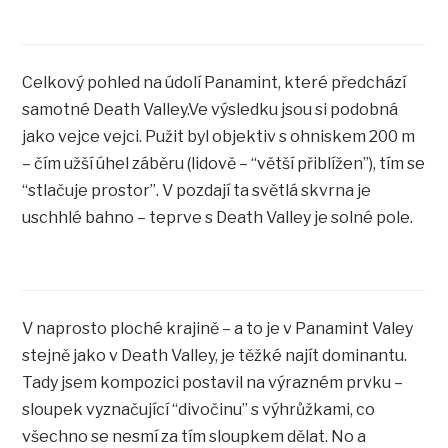
Celkový pohled na údolí Panamint, které předchází
samotné Death Valley.Ve výsledku jsou si podobná
jako vejce vejci. Pužit byl objektiv s ohniskem 200 m
– čím užší úhel záběru (lidově – “větší přiblížen”), tím se
“stlačuje prostor”. V pozdají ta světlá skvrna je
uschhlé bahno – teprve s Death Valley je solné pole.
V naprosto ploché krajině – a to je v Panamint Valey
stejně jako v Death Valley, je těžké najít dominantu.
Tady jsem kompozici postavil na výrazném prvku –
sloupek vyznačující “divočinu” s výhrůžkami, co
všechno se nesmí za tím sloupkem dělat. No a