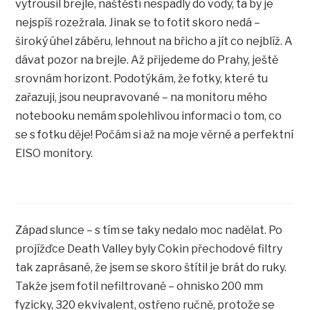
vytrousil brejle, naštěstí nespadly do vody, ta by je
nejspíš rozežrala. Jinak se to fotit skoro nedá –
široký úhel záběru, lehnout na břicho a jít co nejblíž. A
dávat pozor na brejle. Až přijedeme do Prahy, ještě
srovnám horizont. Podotýkám, že fotky, které tu
zařazuji, jsou neupravované – na monitoru mého
notebooku nemám spolehlivou informaci o tom, co
se s fotku děje! Počám si až na moje věrné a perfektní
EISO monitory.
Západ slunce – s tím se taky nedalo moc nadělat. Po
projížďce Death Valley byly Cokin přechodové filtry
tak zaprásané, že jsem se skoro štítil je brát do ruky.
Takže jsem fotil nefiltrovaně – ohnisko 200 mm
fyzicky, 320 ekvivalent, ostřeno ručně, protože se