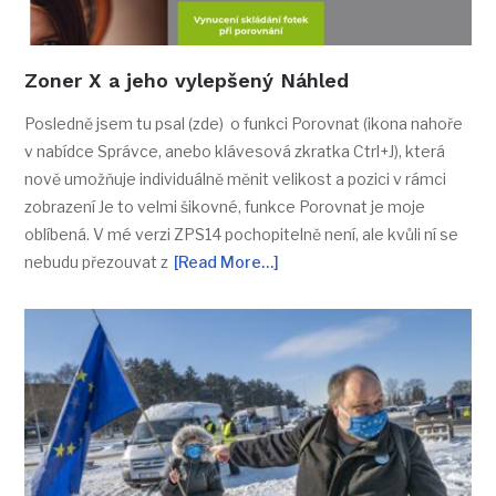
Zoner X a jeho vylepšený Náhled
Posledně jsem tu psal (zde) o funkci Porovnat (ikona nahoře
v nabídce Správce, anebo klávesová zkratka Ctrl+J), která
nově umožňuje individuálně měnit velikost a pozici v rámci
zobrazení Je to velmi šikovné, funkce Porovnat je moje
oblíbená. V mé verzi ZPS14 pochopitelně není, ale kvůli ní se
nebudu přezouvat z
[Read More…]