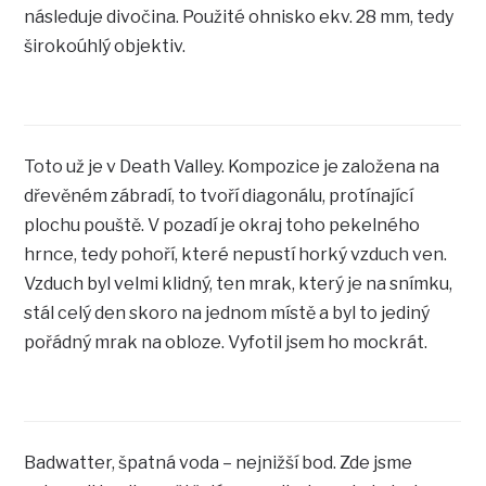
následuje divočina. Použité ohnisko ekv. 28 mm, tedy
širokoúhlý objektiv.
Toto už je v Death Valley. Kompozice je založena na
dřevěném zábradí, to tvoří diagonálu, protínající
plochu pouště. V pozadí je okraj toho pekelného
hrnce, tedy pohoří, které nepustí horký vzduch ven.
Vzduch byl velmi klidný, ten mrak, který je na snímku,
stál celý den skoro na jednom místě a byl to jediný
pořádný mrak na obloze. Vyfotil jsem ho mockrát.
Badwatter, špatná voda – nejnižší bod. Zde jsme