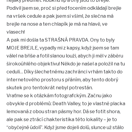
nějaký předmět. Kouknu líp a ony jsou to brejle.
Podivil jsem se, proč si před focením odkládají brejle
na vršek cedule a pak jsem si všiml, že slečna má
brejle na nose a ten chlapík je má na hlavě, ve
vlasech!
A pak mi došla ta STRAŠNÁ PRAVDA. Ony to byly
MOJE BREJLE, vypadly mi z kapsy, když jsem se tam
válel na břiše a fotil slanou louži, abych ji měl v záběru
širokoúhlého objektivu! Někdo je našel a položil na tu
ceduli… Díky šlechetnému zachránci vrhám takto do
internetového prostoru s přáním, aby tento dobrý
skutek pro tentokrát nebyl potrestán.
Vraťme se k otázkám fotografckým. Začnu jako
obvykle d problémů: Death Valley, to je vlastně placka
lemovaná z obou stran pásmy hor. Dá se fotit shora,
ale pak se ztrácí chakteristika této lokality – je to
“obyčejné údolí”. Když jsme dojeli dolů, slunce už stálo