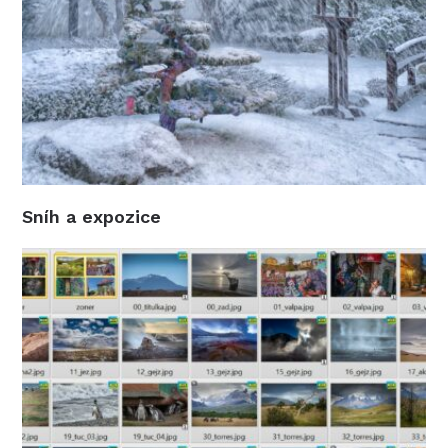
Sníh a expozice