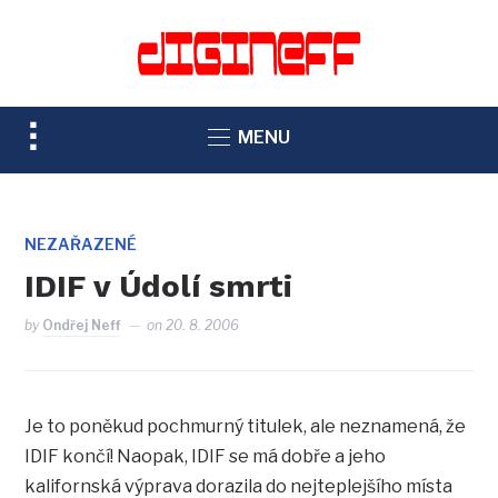
TOGGLE
MENU
SIDEBAR
&
NAVIGATION
NEZAŘAZENÉ
IDIF v Údolí smrti
by
Ondřej Neff
on
20. 8. 2006
Je to poněkud pochmurný titulek, ale neznamená, že
IDIF končí! Naopak, IDIF se má dobře a jeho
kalifornská výprava dorazila do nejteplejšího místa