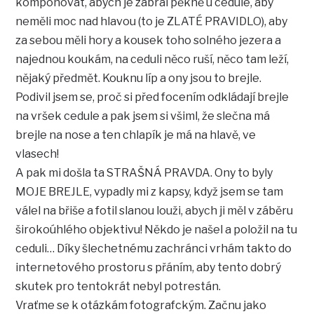
komponovat, abych je zabral pěkně u cedule, aby
neměli moc nad hlavou (to je ZLATÉ PRAVIDLO), aby
za sebou měli hory a kousek toho solného jezera a
najednou koukám, na ceduli něco ruší, něco tam leží,
nějaký předmět. Kouknu líp a ony jsou to brejle.
Podivil jsem se, proč si před focením odkládají brejle
na vršek cedule a pak jsem si všiml, že slečna má
brejle na nose a ten chlapík je má na hlavě, ve
vlasech!
A pak mi došla ta STRAŠNÁ PRAVDA. Ony to byly
MOJE BREJLE, vypadly mi z kapsy, když jsem se tam
válel na břiše a fotil slanou louži, abych ji měl v záběru
širokoúhlého objektivu! Někdo je našel a položil na tu
ceduli… Díky šlechetnému zachránci vrhám takto do
internetového prostoru s přáním, aby tento dobrý
skutek pro tentokrát nebyl potrestán.
Vraťme se k otázkám fotografckým. Začnu jako