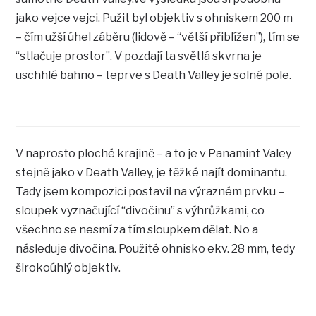
jako vejce vejci. Pužit byl objektiv s ohniskem 200 m
– čím užší úhel záběru (lidově – “větší přiblížen”), tím se
“stlačuje prostor”. V pozdají ta světlá skvrna je
uschhlé bahno – teprve s Death Valley je solné pole.
V naprosto ploché krajině – a to je v Panamint Valey
stejně jako v Death Valley, je těžké najít dominantu.
Tady jsem kompozici postavil na výrazném prvku –
sloupek vyznačující “divočinu” s výhrůžkami, co
všechno se nesmí za tím sloupkem dělat. No a
následuje divočina. Použité ohnisko ekv. 28 mm, tedy
širokoúhlý objektiv.