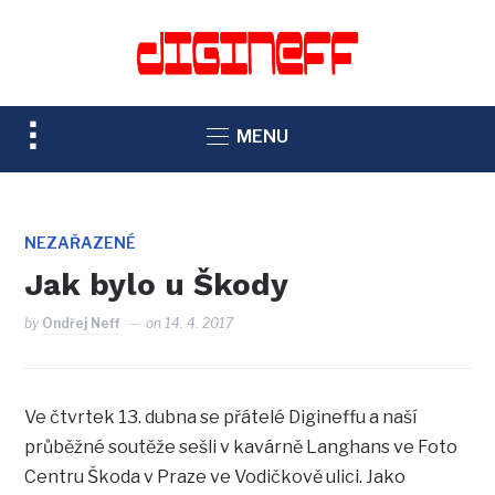
TOGGLE
MENU
SIDEBAR
&
NAVIGATION
NEZAŘAZENÉ
Jak bylo u Škody
by
Ondřej Neff
on
14. 4. 2017
Ve čtvrtek 13. dubna se přátelé Digineffu a naší
průběžné soutěže sešli v kavárně Langhans ve Foto
Centru Škoda v Praze ve Vodičkově ulici. Jako