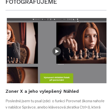
FOTOGRAFUJEME
Zoner X a jeho vylepšený Náhled
Posledně jsem tu psal (zde) o funkci Porovnat (ikona nahoře
v nabídce Správce, anebo klávesová zkratka Ctrl+J), která