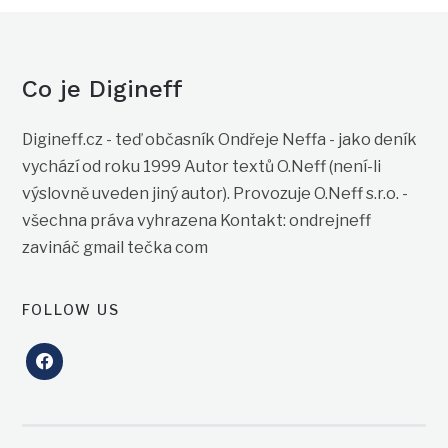
Co je Digineff
Digineff.cz - teď občasník Ondřeje Neffa - jako deník
vychází od roku 1999 Autor textů O.Neff (není-li
výslovně uveden jiný autor). Provozuje O.Neff s.r.o. -
všechna práva vyhrazena Kontakt: ondrejneff
zavináč gmail tečka com
FOLLOW US
facebook