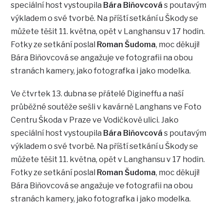
speciální host vystoupila
Bára Biňovcová
s poutavým
výkladem o své tvorbě. Na příští setkání u Škody se
můžete těšit 11. května, opět v Langhansu v 17 hodin.
Fotky ze setkání poslal
Roman Šudoma
, moc děkuji!
Bára Biňovcová se angažuje ve fotografii na obou
stranách kamery, jako fotografka i jako modelka.
Ve čtvrtek 13. dubna se přátelé Digineffu a naší
průběžné soutěže sešli v kavárně Langhans ve Foto
Centru Škoda v Praze ve Vodičkově ulici. Jako
speciální host vystoupila
Bára Biňovcová
s poutavým
výkladem o své tvorbě. Na příští setkání u Škody se
můžete těšit 11. května, opět v Langhansu v 17 hodin.
Fotky ze setkání poslal
Roman Šudoma
, moc děkuji!
Bára Biňovcová se angažuje ve fotografii na obou
stranách kamery, jako fotografka i jako modelka.