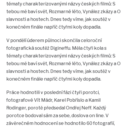
tématy charakterizovanými názvy českých filmů: S
tebou mě baví svět, Rozmarné léto, Vynález zkázy a O
slavnosti a hostech. Dnes tedy víme, jak soutěž v
konečném finále napříč čtyřmi koly dopadla.
V pondělí úderem půlnoci skončila celoroční
fotografická soutěž Digineffu. Měla čtyři kola s
tématy charakterizovanými názvy českých filmů: S
tebou mě baví svět, Rozmarné léto, Vynález zkázy a O
slavnosti a hostech. Dnes tedy víme, jak soutěž v
konečném finále napříč čtyřmi koly dopadla.
Práce hodnotili v poslední fázi čtyři porotci,
fotografové Vít Mádr, Karel Pobříslo a Kamil
Rodinger, porotě předsedal Ondřej Neff. Každý
porotce bodoval sám za sebe, doslova on line. V
závěrečném hodnocení se hodnotilo 60 fotografií,