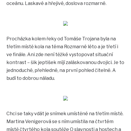
oceánu. Laskavé a hřejivé, doslova rozmarné.
Procházka kolem řeky od Tomáše Trojana byla na
třetím místě kola na téma Rozmarné léto a je třetí i
ve finále. Ani zde není těžké vystopovat situační
kontrast – šik jeptišek míjí zaláskovanou dvojici. Je to
jednoduché, přehledné, na první pohled čitelné. A
budí to dobrou náladu.
Chci se taky vdát je snímek umístěné na třetím místě.
Martina Venigerová se s ním umístila na čtvrtém
místě čtvrtého kola soutěže O slavnosti a hostech a