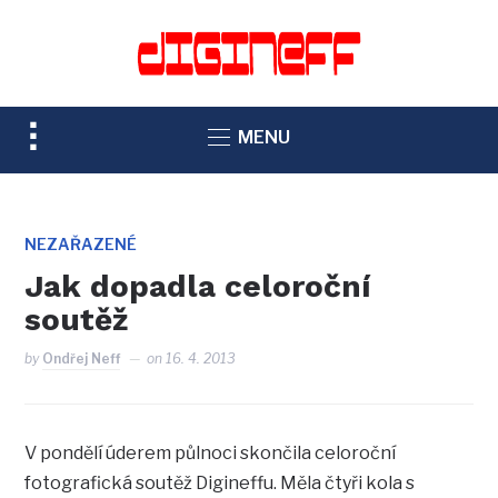
TOGGLE
MENU
SIDEBAR
&
NAVIGATION
NEZAŘAZENÉ
Jak dopadla celoroční
soutěž
by
Ondřej Neff
on
16. 4. 2013
V pondělí úderem půlnoci skončila celoroční
fotografická soutěž Digineffu. Měla čtyři kola s