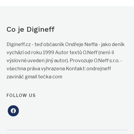
Co je Digineff
Digineff.cz - teď občasník Ondřeje Neffa - jako deník
vychází od roku 1999 Autor textů O.Neff (není-li
výslovně uveden jiný autor). Provozuje O.Neff s.r.o. -
všechna práva vyhrazena Kontakt: ondrejneff
zavináč gmail tečka com
FOLLOW US
facebook