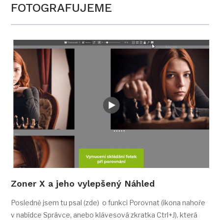
FOTOGRAFUJEME
Zoner X a jeho vylepšený Náhled
Posledně jsem tu psal (zde) o funkci Porovnat (ikona nahoře
v nabídce Správce, anebo klávesová zkratka Ctrl+J), která