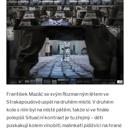
František Mazáč se svým Rozmarným létem ve
Strakapoudově uspěl na druhém místě. V druhém
kole s ním byl na místě pátém, takže si ve finále
polepšil. Situační kontrast je tu zřejmý – děti
poskakují kolem vlnobití, malinkatí pidižvíci na hraně