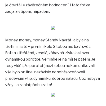
je čtvrtá i v závěrečném hodnocení. I tato fotka
zaujala vtipem, nápadem:
Money, money, money Standy Navrátila byla na
třetím místě v prvním kole S tebou mě baví svět.
Fotka ztřeštěná, veselá, zábavná, získala si svou
dynamikou porotce. Ve finále je na místě pátém. Je
tedy vidět, že porotci (mezi sebou nekomunikovali,
vše bylo on line, nezávisle na sobě) oceňovali
především vtip, dynamiku, dobrou náladu. Což nebývá
vždy… a zaplaťpánbu za to!