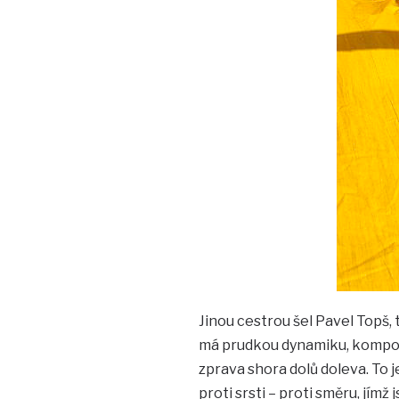
Jinou cestrou šel Pavel Topš
má prudkou dynamiku, komponov
zprava shora dolů doleva. To j
proti srsti – proti směru, jímž 