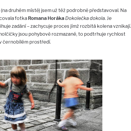
(na druhém místě) jsem už též podrobně představoval. Na
acovala fotka
Romana Horáka
Dokolečka dokola
. Je
huje zadání – zachycuje proces jímž rozbitá kolena vznikají.
 holčičky jsou pohybově rozmazané, to podtrhuje rychlost
 v černobílém prostředí.