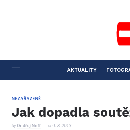
AKTUALITY
FOTOGR
TOGGLE
SIDEBAR
&
NAVIGATION
NEZAŘAZENÉ
Jak dopadla soutě
by
Ondřej Neff
on
1. 8. 2013