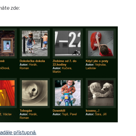
máte zde:
adále přístupná.