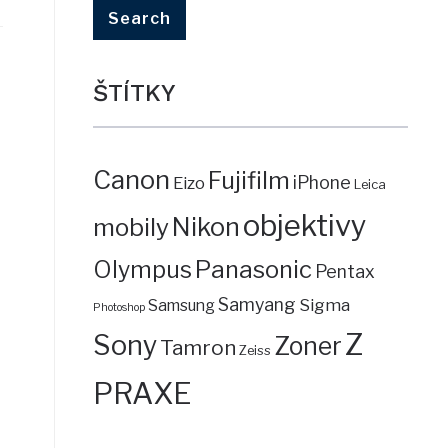
ŠTÍTKY
Canon
Fujifilm
iPhone
Eizo
Leica
objektivy
mobily
Nikon
Panasonic
Olympus
Pentax
Samyang
Sigma
Samsung
Photoshop
Z
Sony
Zoner
Tamron
Zeiss
PRAXE