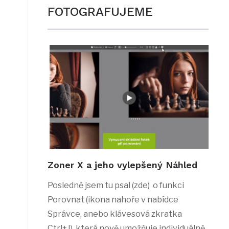
FOTOGRAFUJEME
Zoner X a jeho vylepšený Náhled
Posledně jsem tu psal (zde) o funkci
Porovnat (ikona nahoře v nabídce
Správce, anebo klávesová zkratka
Ctrl+J), která nově umožňuje individuálně