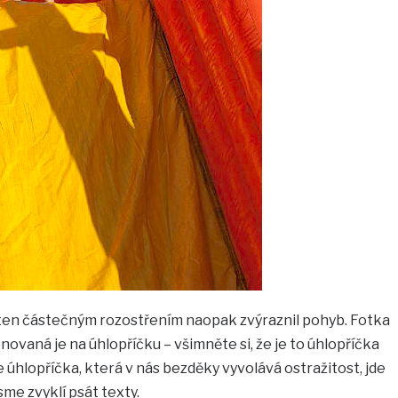
, ten částečným rozostřením naopak zvýraznil pohyb. Fotka
aná je na úhlopříčku – všimněte si, že je to úhlopříčka
e úhlopříčka, která v nás bezděky vyvolává ostražitost, jde
jsme zvyklí psát texty.