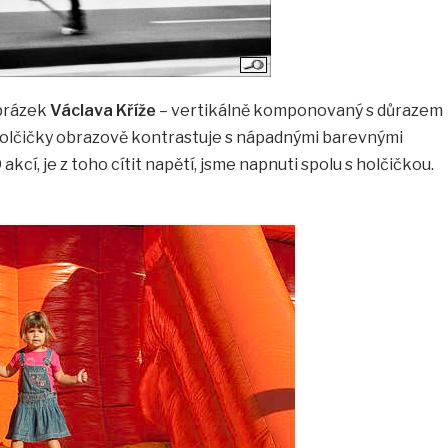
brázek
Václava Kříže
– vertikálně komponovaný s důrazem
olčičky obrazově kontrastuje s nápadnými barevnými
kcí, je z toho cítit napětí, jsme napnuti spolu s holčičkou.