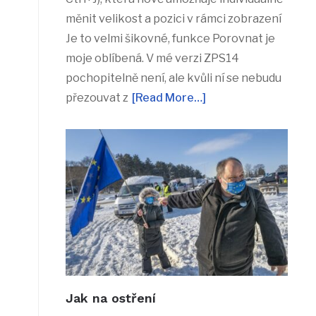
měnit velikost a pozici v rámci zobrazení
Je to velmi šikovné, funkce Porovnat je
moje oblíbená. V mé verzi ZPS14
pochopitelně není, ale kvůli ní se nebudu
přezouvat z
[Read More…]
Jak na ostření