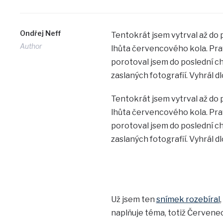
Ondřej Neff
Tentokrát jsem vytrval až do 
Author
lhůta červencového kola. Prav
porotoval jsem do poslední ch
zaslaných fotografií. Vyhrál 
Tentokrát jsem vytrval až do 
lhůta červencového kola. Prav
porotoval jsem do poslední ch
zaslaných fotografií. Vyhrál 
Už jsem ten
snímek rozebíral
naplňuje téma, totiž Červenec