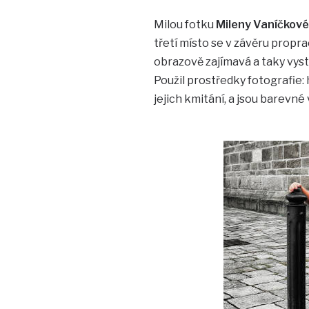
Milou fotku
Mileny Vaníčkové
třetí místo se v závěru propr
obrazově zajímavá a taky vysti
Použil prostředky fotografie:
jejich kmitání, a jsou barevné