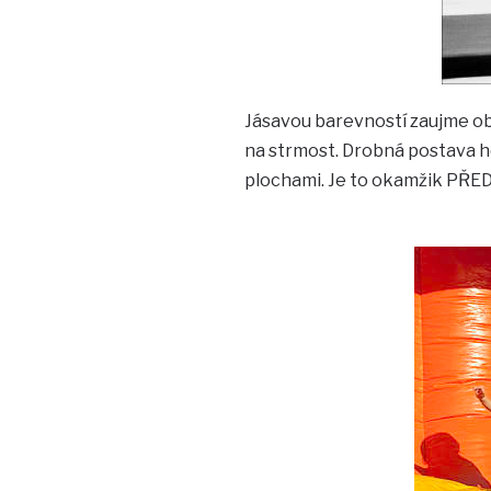
Jásavou barevností zaujme o
na strmost. Drobná postava h
plochami. Je to okamžik PŘED a