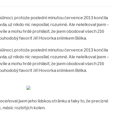
půlnoci, protože poslední minutou července 2013 končila
da, už nikdo nic neposílal, rozumně. Ale nelelkoval jsem –
víle a mohu hrdě prohlásit, že jsem obodoval všech 216
dlouhodobý favorit Jiří Hovorka snímkem Bělka.
půlnoci, protože poslední minutou července 2013 končila
da, už nikdo nic neposílal, rozumně. Ale nelelkoval jsem –
víle a mohu hrdě prohlásit, že jsem obodoval všech 216
dlouhodobý favorit Jiří Hovorka snímkem Bělka.
, oceňoval jsem jeho lidskou stránku a taky to, že precizně
, měsíc rozbitých kolen.