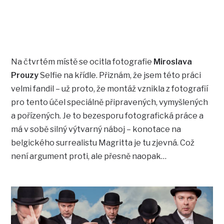
Na čtvrtém místě se ocitla fotografie
Miroslava
Prouzy
Selfie na křídle. Přiznám, že jsem této práci
velmi fandil – už proto, že montáž vznikla z fotografií
pro tento účel speciálně připravených, vymyšlených
a pořízených. Je to bezesporu fotografická práce a
má v sobě silný výtvarný náboj – konotace na
belgického surrealistu Magritta je tu zjevná. Což
není argument proti, ale přesně naopak…