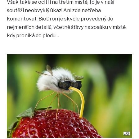
Však také se ocitl i na třetím místě, to je v naší
soutěži neobvyklý úkaz! Ani zde netřeba
komentovat. BioDron je skvěle provedený do
nejmenších detailů, včetně šťávy na sosáku v místě,
kdy proniká do plodu…