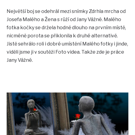
Největší boj se odehrál mezi snímky Zdrhla mrcha od
Josefa Malého a Žena s růží od Jany Vážné. Malého
fotka kočky se držela hodně dlouho na prvním místě,
nicméně porota se přiklonila k druhé alternativě.
Jistě sehrálo roli i dobré umístění Malého fotky i jinde,
viděli jsme ji v soutěži Foto videa. Takže zde je práce
Jany Vážné.