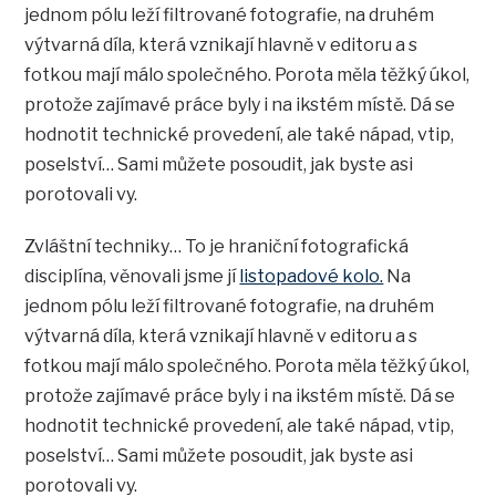
jednom pólu leží filtrované fotografie, na druhém
výtvarná díla, která vznikají hlavně v editoru a s
fotkou mají málo společného. Porota měla těžký úkol,
protože zajímavé práce byly i na ikstém místě. Dá se
hodnotit technické provedení, ale také nápad, vtip,
poselství… Sami můžete posoudit, jak byste asi
porotovali vy.
Zvláštní techniky… To je hraniční fotografická
disciplína, věnovali jsme jí
listopadové kolo.
Na
jednom pólu leží filtrované fotografie, na druhém
výtvarná díla, která vznikají hlavně v editoru a s
fotkou mají málo společného. Porota měla těžký úkol,
protože zajímavé práce byly i na ikstém místě. Dá se
hodnotit technické provedení, ale také nápad, vtip,
poselství… Sami můžete posoudit, jak byste asi
porotovali vy.