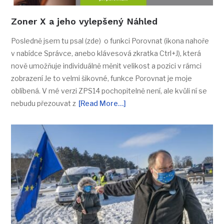
Zoner X a jeho vylepšený Náhled
Posledně jsem tu psal (zde) o funkci Porovnat (ikona nahoře
v nabídce Správce, anebo klávesová zkratka Ctrl+J), která
nově umožňuje individuálně měnit velikost a pozici v rámci
zobrazení Je to velmi šikovné, funkce Porovnat je moje
oblíbená. V mé verzi ZPS14 pochopitelně není, ale kvůli ní se
nebudu přezouvat z
[Read More…]