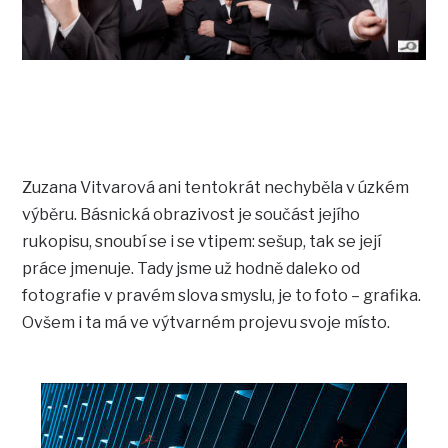
Zuzana Vitvarová ani tentokrát nechyběla v úzkém
výběru. Básnická obrazivost je součást jejího
rukopisu, snoubí se i se vtipem: sešup, tak se její
práce jmenuje. Tady jsme už hodně daleko od
fotografie v pravém slova smyslu, je to foto – grafika.
Ovšem i ta má ve výtvarném projevu svoje místo.