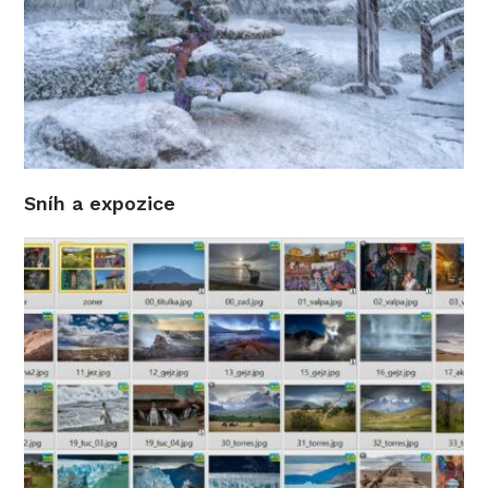
Sníh a expozice