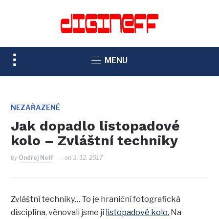
TOGGLE
MENU
SIDEBAR
&
NAVIGATION
NEZAŘAZENÉ
Jak dopadlo listopadové
kolo – Zvláštní techniky
by
Ondřej Neff
on
3. 12. 2017
Zvláštní techniky… To je hraniční fotografická
disciplína, věnovali jsme jí
listopadové kolo.
Na