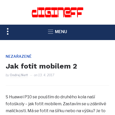
TOGGLE
MENU
SIDEBAR
&
NAVIGATION
NEZAŘAZENÉ
Jak fotit mobilem 2
by
Ondřej Neff
on
13. 4. 2017
S Huawei P10 se pouštím do druhého kola naší
fotoškoly – jak fotit mobilem. Zastavím se u zdánlivé
maličkosti. Má se fotit na šířku nebo na výšku? Je to