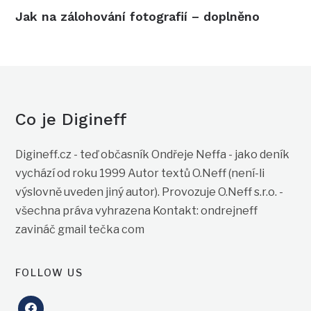
Jak na zálohování fotografií – doplněno
Co je Digineff
Digineff.cz - teď občasník Ondřeje Neffa - jako deník
vychází od roku 1999 Autor textů O.Neff (není-li
výslovně uveden jiný autor). Provozuje O.Neff s.r.o. -
všechna práva vyhrazena Kontakt: ondrejneff
zavináč gmail tečka com
FOLLOW US
facebook