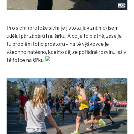
Pro sichr (protože sichr je jistota, jak známo) jsem
udělal pár záběrů i na šířku. A co je to platné, zase je
tu problém toho prostoru – na té výškovce je
všechno natěsno, kdežto děj se pořádně rozvinul až v
té fotce na šířku: