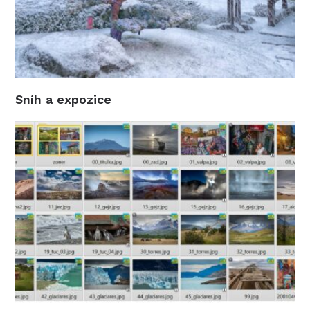
Sníh a expozice