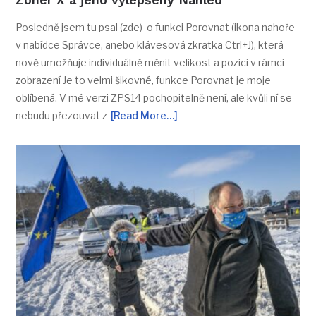
Posledně jsem tu psal (zde) o funkci Porovnat (ikona nahoře
v nabídce Správce, anebo klávesová zkratka Ctrl+J), která
nově umožňuje individuálně měnit velikost a pozici v rámci
zobrazení Je to velmi šikovné, funkce Porovnat je moje
oblíbená. V mé verzi ZPS14 pochopitelně není, ale kvůli ní se
nebudu přezouvat z
[Read More…]