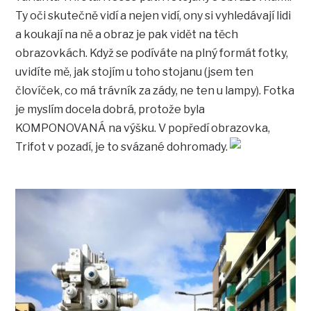
Ty oči skutečně vidí a nejen vidí, ony si vyhledávají lidi
a koukají na ně a obraz je pak vidět na těch
obrazovkách. Když se podíváte na plný formát fotky,
uvidíte mě, jak stojím u toho stojanu (jsem ten
človíček, co má trávník za zády, ne ten u lampy). Fotka
je myslím docela dobrá, protože byla
KOMPONOVANÁ na výšku. V popředí obrazovka,
Trifot v pozadí, je to svázané dohromady.