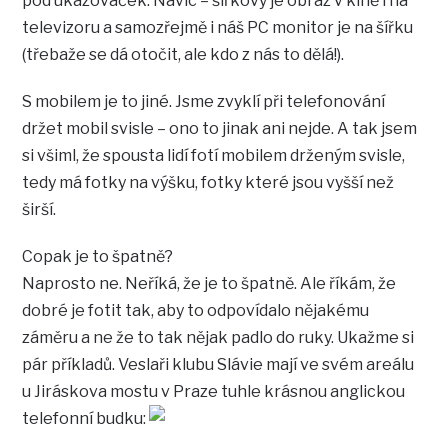
pod ukazováček. Navíc – šířkový je obraz v kině i na
televizoru a samozřejmě i náš PC monitor je na šířku
(třebaže se dá otočit, ale kdo z nás to dělá!).
S mobilem je to jiné. Jsme zvyklí při telefonování
držet mobil svisle – ono to jinak ani nejde. A tak jsem
si všiml, že spousta lidí fotí mobilem drženým svisle,
tedy má fotky na výšku, fotky které jsou vyšší než
širší.
Copak je to špatně?
Naprosto ne. Neříká, že je to špatně. Ale říkám, že
dobré je fotit tak, aby to odpovídalo nějakému
záměru a ne že to tak nějak padlo do ruky. Ukažme si
pár příkladů. Veslaři klubu Slávie mají ve svém areálu
u Jiráskova mostu v Praze tuhle krásnou anglickou
telefonní budku: