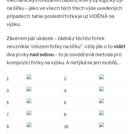
mechanickým ořezáním záběru, který by logicky byl
na šířku – jako ve všech těch třech výše uvedených
případech: tahle poslední fotka je už VIDĚNÁ na
výšku.
Závěrem pár ukázek – žádná z těchto fotek
nevznikla “ořezem fotky na šířku” -vždy jde o to
vidět
dva prvky
nad sebou
– to je osvědčená metoda pro
kompozici fotky na výšku. A netýká se jen mobilů…
1
2
3
4
5
6
7
8
9
10