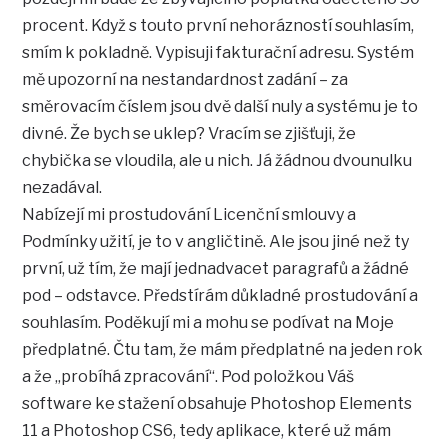
procent. Když s touto první nehorázností souhlasím,
smím k pokladně. Vypisuji fakturační adresu. Systém
mě upozorní na nestandardnost zadání – za
směrovacím číslem jsou dvě další nuly a systému je to
divné. Že bych se uklep? Vracím se zjišťuji, že
chybička se vloudila, ale u nich. Já žádnou dvounulku
nezadával.
Nabízejí mi prostudování Licenční smlouvy a
Podmínky užití, je to v angličtině. Ale jsou jiné než ty
první, už tím, že mají jednadvacet paragrafů a žádné
pod – odstavce. Předstírám důkladné prostudování a
souhlasím. Poděkují mi a mohu se podívat na Moje
předplatné. Čtu tam, že mám předplatné na jeden rok
a že „probíhá zpracování“. Pod položkou Váš
software ke stažení obsahuje Photoshop Elements
11 a Photoshop CS6, tedy aplikace, které už mám