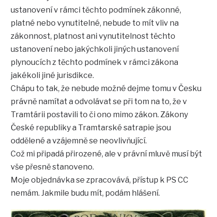
ustanovení v rámci těchto podmínek zákonné,
platné nebo vynutitelné, nebude to mít vliv na
zákonnost, platnost ani vynutitelnost těchto
ustanovení nebo jakýchkoli jiných ustanovení
plynoucích z těchto podmínek v rámci zákona
jakékoli jiné jurisdikce.
Chápu to tak, že nebude možné dejme tomu v Česku
právně namítat a odvolávat se při tom na to, že v
Tramtárii postavili to či ono mimo zákon. Zákony
České republiky a Tramtarské satrapie jsou
oddělené a vzájemně se neovlivňující.
Což mi připadá přirozené, ale v právní mluvě musí být
vše přesně stanoveno.
Moje objednávka se zpracovává, přístup k PS CC
nemám. Jakmile budu mít, podám hlášení.