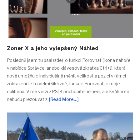
Zoner X a jeho vylepšený Náhled
Posledně jsem tu psal (zde) o funkci Porovnat (ikona nahoře
v nabídce Správce, anebo klávesová zkratka Ctrl+J), která
nově umožňuje individuálně měnit velikost a pozici v rámci
zobrazení Je to velmi šikovné, funkce Porovnat je moje
oblíbená. V mé verzi ZPS14 pochopitelně není, ale kvůli ní se
nebudu přezouvat z
[Read More…]