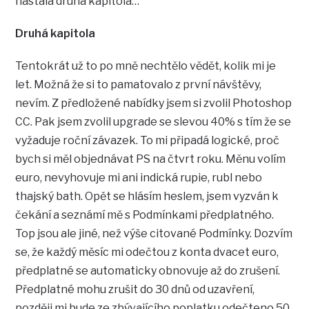
nastala druhá kapitola…
Druhá kapitola
Tentokrát už to po mně nechtělo vědět, kolik mi je
let. Možná že si to pamatovalo z první návštěvy,
nevím. Z předložené nabídky jsem si zvolil Photoshop
CC. Pak jsem zvolil upgrade se slevou 40% s tím že se
vyžaduje roční závazek. To mi připadá logické, proč
bych si měl objednávat PS na čtvrt roku. Měnu volím
euro, nevyhovuje mi ani indická rupie, rubl nebo
thajský bath. Opět se hlásím heslem, jsem vyzván k
čekání a seznámí mě s Podmínkami předplatného.
Top jsou ale jiné, než výše citované Podmínky. Dozvím
se, že každý měsíc mi odečtou z konta dvacet euro,
předplatné se automaticky obnovuje až do zrušení.
Předplatné mohu zrušit do 30 dnů od uzavření,
později mi bude ze zbývajícího poplatku odečteno 50