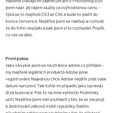
nabídne stávajícím zájemcům jen o Photoshop (což
jsem např. já) nájem služby za zvýhodněnou cenu –
týká se to majitelů CS3 až CS6 a bude to platit do
konce července. Nejdříve jsem se našňup a rozhodl,
že do toho nepůjdu a pak jsem si to rozmyslel. Popíši,
co vše se dělo.
První pokus
Jako obvykle jsem se na stránce adobe.cz přihlásil –
my majitelé legálních produktů Adobe jsme
registrováni. Najednou chce Adobe nejdřív znát vaše
datum narození. Tak tohle mi připadlo jako opravdu
drzá buzerace. Pak to na mne vyhřezlo Podmínky
užití. Nejdříve jsem měl souhlasit s tím, že se zavazuji
k dodržování zákonů Irské republiky. Dalším