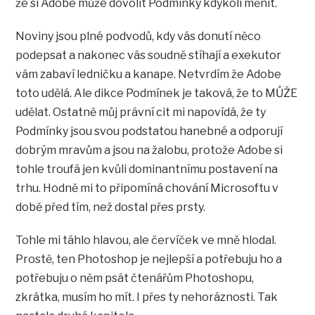
že si Adobe může dovolit Podmínky kdykoli měnit.
Noviny jsou plné podvodů, kdy vás donutí něco
podepsat a nakonec vás soudně stíhají a exekutor
vám zabaví ledničku a kanape. Netvrdím že Adobe
toto udělá. Ale dikce Podmínek je taková, že to MŮŽE
udělat. Ostatně můj právní cit mi napovídá, že ty
Podmínky jsou svou podstatou hanebné a odporují
dobrým mravům a jsou na žalobu, protože Adobe si
tohle troufá jen kvůli dominantnímu postavení na
trhu. Hodně mi to připomíná chování Microsoftu v
době před tím, než dostal přes prsty.
Tohle mi táhlo hlavou, ale červíček ve mně hlodal.
Prostě, ten Photoshop je nejlepší a potřebuju ho a
potřebuju o něm psát čtenářům Photoshopu,
zkrátka, musím ho mít. I přes ty nehoráznosti. Tak