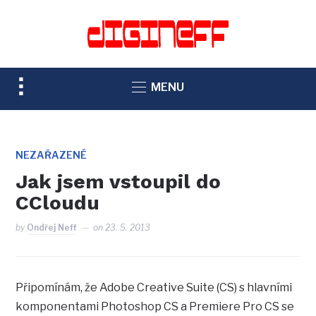
TOGGLE
MENU
SIDEBAR
&
NAVIGATION
NEZAŘAZENÉ
Jak jsem vstoupil do
CCloudu
by
Ondřej Neff
on
23. 5. 2013
Připomínám, že Adobe Creative Suite (CS) s hlavními
komponentami Photoshop CS a Premiere Pro CS se