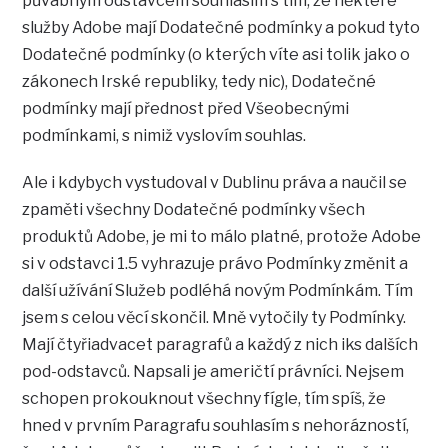
půvabným odstavcem souhlasím s tím, že některé
služby Adobe mají Dodatečné podmínky a pokud tyto
Dodatečné podmínky (o kterých víte asi tolik jako o
zákonech Irské republiky, tedy nic), Dodatečné
podmínky mají přednost před Všeobecnými
podmínkami, s nimiž vyslovím souhlas.
Ale i kdybych vystudoval v Dublinu práva a naučil se
zpaměti všechny Dodatečné podmínky všech
produktů Adobe, je mi to málo platné, protože Adobe
si v odstavci 1.5 vyhrazuje právo Podmínky změnit a
další užívání Služeb podléhá novým Podmínkám. Tím
jsem s celou věcí skončil. Mně vytočily ty Podmínky.
Mají čtyřiadvacet paragrafů a každý z nich iks dalších
pod-odstavců. Napsali je američtí právníci. Nejsem
schopen prokouknout všechny fígle, tím spíš, že
hned v prvním Paragrafu souhlasím s nehorázností,