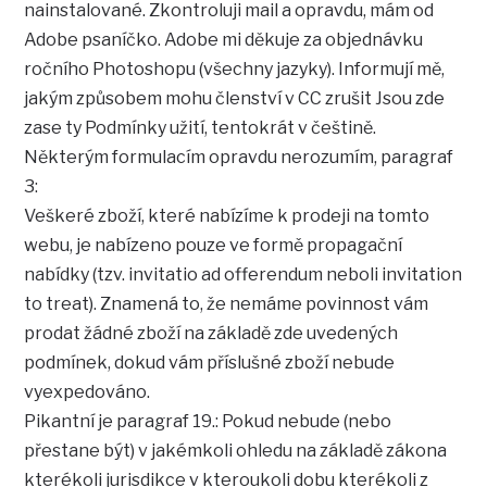
nainstalované. Zkontroluji mail a opravdu, mám od
Adobe psaníčko. Adobe mi děkuje za objednávku
ročního Photoshopu (všechny jazyky). Informují mě,
jakým způsobem mohu členství v CC zrušit Jsou zde
zase ty Podmínky užití, tentokrát v češtině.
Některým formulacím opravdu nerozumím, paragraf
3:
Veškeré zboží, které nabízíme k prodeji na tomto
webu, je nabízeno pouze ve formě propagační
nabídky (tzv. invitatio ad offerendum neboli invitation
to treat). Znamená to, že nemáme povinnost vám
prodat žádné zboží na základě zde uvedených
podmínek, dokud vám příslušné zboží nebude
vyexpedováno.
Pikantní je paragraf 19.: Pokud nebude (nebo
přestane být) v jakémkoli ohledu na základě zákona
kterékoli jurisdikce v kteroukoli dobu kterékoli z