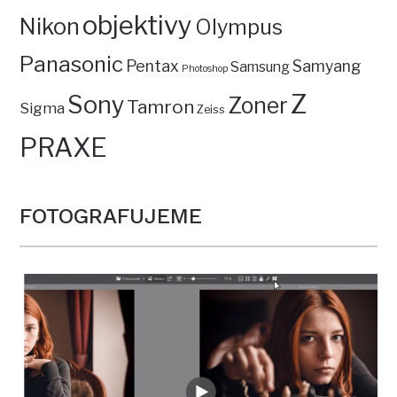
objektivy
Nikon
Olympus
Panasonic
Pentax
Samyang
Samsung
Photoshop
Z
Sony
Zoner
Tamron
Sigma
Zeiss
PRAXE
FOTOGRAFUJEME