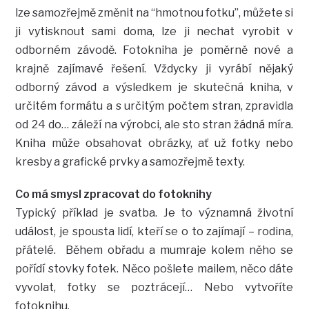
lze samozřejmě změnit na “hmotnou fotku”, můžete si
ji vytisknout sami doma, lze ji nechat vyrobit v
odborném závodě. Fotokniha je poměrně nové a
krajně zajímavé řešení. Vždycky ji vyrábí nějaký
odborný závod a výsledkem je skutečná kniha, v
určitém formátu a s určitým počtem stran, zpravidla
od 24 do… záleží na výrobci, ale sto stran žádná míra.
Kniha může obsahovat obrázky, ať už fotky nebo
kresby a grafické prvky a samozřejmě texty.
Co má smysl zpracovat do fotoknihy
Typický příklad je svatba. Je to významná životní
událost, je spousta lidí, kteří se o to zajímají – rodina,
přátelé. Během obřadu a mumraje kolem něho se
pořídí stovky fotek. Něco pošlete mailem, něco dáte
vyvolat, fotky se poztrácejí… Nebo vytvoříte
fotoknihu.