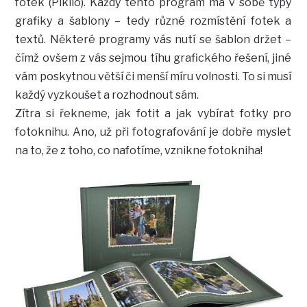
fotek (Piklio). Každý tento program má v sobě typy
grafiky a šablony – tedy různé rozmístění fotek a
textů. Některé programy vás nutí se šablon držet –
čímž ovšem z vás sejmou tíhu grafického řešení, jiné
vám poskytnou větší či menší míru volnosti. To si musí
každý vyzkoušet a rozhodnout sám.
Zítra si řekneme, jak fotit a jak vybírat fotky pro
fotoknihu. Ano, už při fotografování je dobře myslet
na to, že z toho, co nafotíme, vznikne fotokniha!