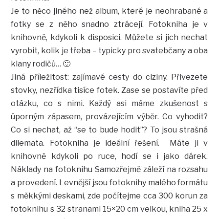
Je to něco jiného než album, které je neohrabané a
fotky se z něho snadno ztrácejí. Fotokniha je v
knihovně, kdykoli k disposici. Můžete si jich nechat
vyrobit, kolik je třeba – typicky pro svatebčany a oba
klany rodičů… 🙂
Jiná příležitost: zajímavé cesty do ciziny. Přivezete
stovky, nezřídka tisíce fotek. Zase se postavíte před
otázku, co s nimi. Každý asi máme zkušenost s
úporným zápasem, provázejícím výběr. Co vyhodit?
Co si nechat, až “se to bude hodit”? To jsou strašná
dilemata. Fotokniha je ideální řešení. Máte ji v
knihovně kdykoli po ruce, hodí se i jako dárek.
Náklady na fotoknihu Samozřejmě záleží na rozsahu
a provedení. Levnější jsou fotoknihy malého formátu
s měkkými deskami, zde počítejme cca 300 korun za
fotoknihu s 32 stranami 15×20 cm velkou, kniha 25 x