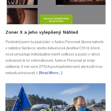
Zoner X a jeho vylepšený Náhled
Posledně jsem tu psal (zde) o funkci Porovnat (ikona nahoře
v nabídce Správce, anebo klávesová zkratka Ctrl+J), která
nově umožňuje individuálně měnit velikost a pozici v rámci
zobrazení Je to velmi šikovné, funkce Porovnat je moje
oblíbená. V mé verzi ZPS14 pochopitelně není, ale kvůli ní se
nebudu přezouvat z
[Read More…]