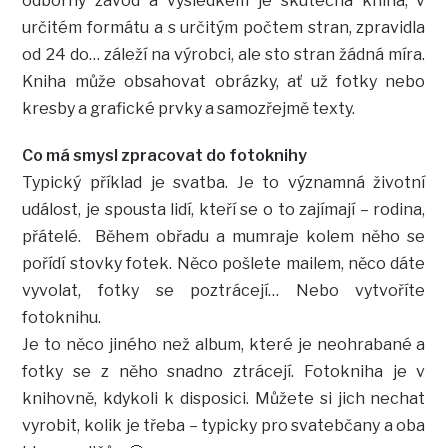
odborný závod a výsledkem je skutečná kniha, v
určitém formátu a s určitým počtem stran, zpravidla
od 24 do… záleží na výrobci, ale sto stran žádná míra.
Kniha může obsahovat obrázky, ať už fotky nebo
kresby a grafické prvky a samozřejmě texty.
Co má smysl zpracovat do fotoknihy
Typický příklad je svatba. Je to významná životní
událost, je spousta lidí, kteří se o to zajímají – rodina,
přátelé. Během obřadu a mumraje kolem něho se
pořídí stovky fotek. Něco pošlete mailem, něco dáte
vyvolat, fotky se poztrácejí… Nebo vytvoříte
fotoknihu.
Je to něco jiného než album, které je neohrabané a
fotky se z něho snadno ztrácejí. Fotokniha je v
knihovně, kdykoli k disposici. Můžete si jich nechat
vyrobit, kolik je třeba – typicky pro svatebčany a oba