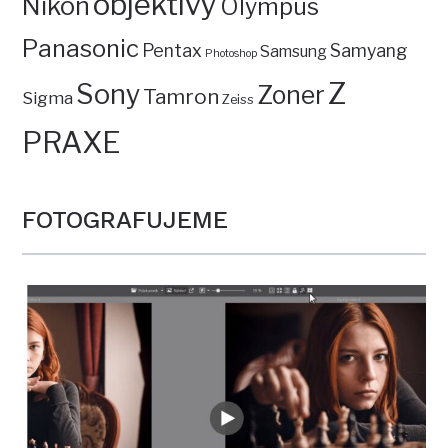
objektivy
Nikon
Olympus
Panasonic
Pentax
Samyang
Samsung
Photoshop
Z
Sony
Zoner
Tamron
Sigma
Zeiss
PRAXE
FOTOGRAFUJEME