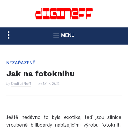
TOGGLE
MENU
SIDEBAR
&
NAVIGATION
NEZAŘAZENÉ
Jak na fotoknihu
by
Ondřej Neff
on
18. 7. 2011
Ještě nedávno to byla exotika, teď jsou silnice
vroubené billboardy nabízejícími výrobu fotoknih.