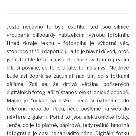
Ještě nedávno to byla exotika, teď jsou silnice
vroubené billboardy nabízejícími výrobu fotoknih.
Hned zkraje řeknu – fotokniha je výborná věc,
stoprocentně ji doporučuji, a to je hlavní důvod, proč
jsem tenhle letní miniseriál napsal. V tomto prvním
dílu si povíme, co to je a jaký to má smysl. Nejdříve
bude asi dobré se zadumat nad tím, co s fotkami
děláme. Zdá se, že drtivá většina pořízených
digitálních fotografií zůstane v elektronické podobě.
Máme je “někde na disku”, něco si nataháme do
telefonu nebo do iPadu, něco pošleme na web do
některé z galerií. Pořád to jsou elektronické fotky.
Jenže, co je to platné, papírová, tedy reálná, hmotná
fotografie je cosi nenahraditelného. Digitální fotku