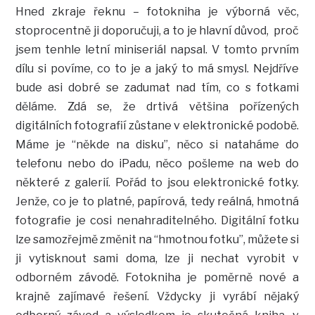
Hned zkraje řeknu – fotokniha je výborná věc,
stoprocentně ji doporučuji, a to je hlavní důvod, proč
jsem tenhle letní miniseriál napsal. V tomto prvním
dílu si povíme, co to je a jaký to má smysl. Nejdříve
bude asi dobré se zadumat nad tím, co s fotkami
děláme. Zdá se, že drtivá většina pořízených
digitálních fotografií zůstane v elektronické podobě.
Máme je “někde na disku”, něco si nataháme do
telefonu nebo do iPadu, něco pošleme na web do
některé z galerií. Pořád to jsou elektronické fotky.
Jenže, co je to platné, papírová, tedy reálná, hmotná
fotografie je cosi nenahraditelného. Digitální fotku
lze samozřejmě změnit na “hmotnou fotku”, můžete si
ji vytisknout sami doma, lze ji nechat vyrobit v
odborném závodě. Fotokniha je poměrně nové a
krajně zajímavé řešení. Vždycky ji vyrábí nějaký