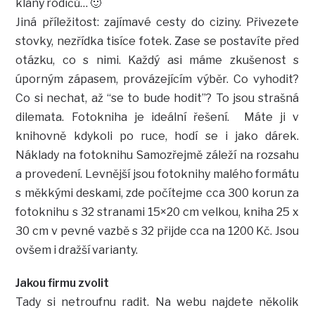
klany rodičů… 🙂
Jiná příležitost: zajímavé cesty do ciziny. Přivezete
stovky, nezřídka tisíce fotek. Zase se postavíte před
otázku, co s nimi. Každý asi máme zkušenost s
úporným zápasem, provázejícím výběr. Co vyhodit?
Co si nechat, až “se to bude hodit”? To jsou strašná
dilemata. Fotokniha je ideální řešení. Máte ji v
knihovně kdykoli po ruce, hodí se i jako dárek.
Náklady na fotoknihu Samozřejmě záleží na rozsahu
a provedení. Levnější jsou fotoknihy malého formátu
s měkkými deskami, zde počítejme cca 300 korun za
fotoknihu s 32 stranami 15×20 cm velkou, kniha 25 x
30 cm v pevné vazbě s 32 přijde cca na 1200 Kč. Jsou
ovšem i dražší varianty.
Jakou firmu zvolit
Tady si netroufnu radit. Na webu najdete několik