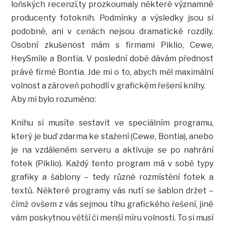
loňských recenzí,ty prozkoumaly některé významné
producenty fotoknih. Podmínky a výsledky jsou si
podobné, ani v cenách nejsou dramatické rozdíly.
Osobní zkušenost mám s firmami Piklio, Cewe,
HeySmile a Bontia. V poslední době dávám přednost
právě firmě Bontia. Jde mi o to, abych měl maximální
volnost a zároveň pohodlí v grafickém řešení knihy.
Aby mi bylo rozuměno:
Knihu si musíte sestavit ve speciálním programu,
který je buď zdarma ke stažení (Cewe, Bontia), anebo
je na vzdáleném serveru a aktivuje se po nahrání
fotek (Piklio). Každý tento program má v sobě typy
grafiky a šablony – tedy různé rozmístění fotek a
textů. Některé programy vás nutí se šablon držet –
čímž ovšem z vás sejmou tíhu grafického řešení, jiné
vám poskytnou větší či menší míru volnosti. To si musí