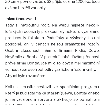
30 cm v pevné vazbě s 32 přijde cca na 1200 Kč. Jsou
ovšem i dražší varianty.
Jakou firmu zvolit
Tady si netroufnu radit. Na webu najdete několik
loňských recenzí,ty prozkoumaly některé významné
producenty fotoknih. Podmínky a výsledky jsou si
podobné, ani v cenách nejsou dramatické rozdíly.
Osobní zkušenost mám s firmami Piklio, Cewe,
HeySmile a Bontia. V poslední době dávám přednost
právě firmě Bontia. Jde mi o to, abych měl maximální
volnost a zároveň pohodlí v grafickém řešení knihy.
Aby mi bylo rozuměno:
Knihu si musíte sestavit ve speciálním programu,
který je buď zdarma ke stažení (Cewe, Bontia), anebo
je na vzdáleném serveru a aktivuje se po nahrání