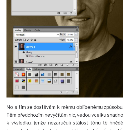
No a tím se dostávám k mému oblíbenému způsobu.
Těm předchozím nevyčítám nic, vedou vcelku snadno
k výsledku, jenže nezaručují stálost tónu té hnědé