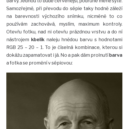
barvy. Jednou to bude červenější, podruhé méně syté.
Samozřejmě, při převodu do sépie taky hodně záleží
na barevnosti výchozího snímku, nicméně to co
používám zachovává, myslím, maximum kontroly.
Otevřu fotku, nad ni otevřu prázdnou vrstvu a do ní
nástrojem
kbelík
naleju hnědou barvu s hodnotami
RGB 25 – 20 – 1. To je číselná kombinace, kterou si
dokážu zapamatovat i já. No a pak dám prolnutí
barva
a fotka se promění v sépiovou: