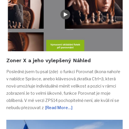
Zoner X a jeho vylepšený Náhled
Posledně jsem tu psal (zde) o funkci Porovnat (ikona nahoře
v nabídce Správce, anebo klávesová zkratka Ctrl+J), která
nově umožňuje individuálně měnit velikost a pozici v rámci
zobrazení Je to velmi šikovné, funkce Porovnat je moje
oblíbená. V mé verzi ZPS14 pochopitelně není, ale kvůli ní se
nebudu přezouvat z
[Read More…]