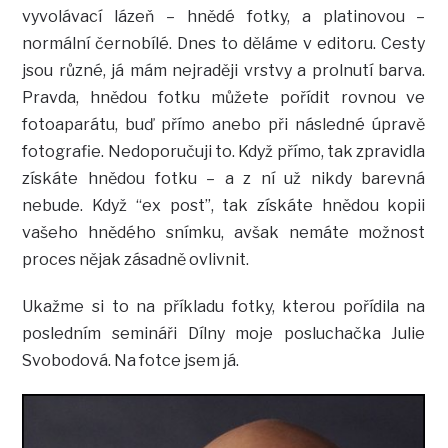
vyvolávací lázeň – hnědé fotky, a platinovou –
normální černobílé. Dnes to děláme v editoru. Cesty
jsou různé, já mám nejraději vrstvy a prolnutí barva.
Pravda, hnědou fotku můžete pořídit rovnou ve
fotoaparátu, buď přímo anebo při následné úpravě
fotografie. Nedoporučuji to. Když přímo, tak zpravidla
získáte hnědou fotku – a z ní už nikdy barevná
nebude. Když “ex post”, tak získáte hnědou kopii
vašeho hnědého snímku, avšak nemáte možnost
proces nějak zásadně ovlivnit.
Ukažme si to na příkladu fotky, kterou pořídila na
posledním semináři Dílny moje posluchačka Julie
Svobodová. Na fotce jsem já.