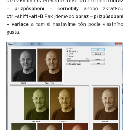
lze i v Elements: Převeďte fotku na černobílou
obraz
– přizpůsobení – černobílý
anebo zkratkou
ctrl+shift+alt+B
Pak jdeme do
obraz – přizpůsobení
– variace
a tam si nastavíme tón podle vlastního
gusta.