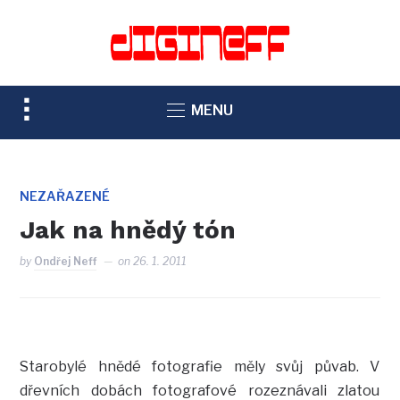
TOGGLE
MENU
SIDEBAR
&
NAVIGATION
NEZAŘAZENÉ
Jak na hnědý tón
by
Ondřej Neff
on
26. 1. 2011
Starobylé hnědé fotografie měly svůj půvab. V
dřevních dobách fotografové rozeznávali zlatou