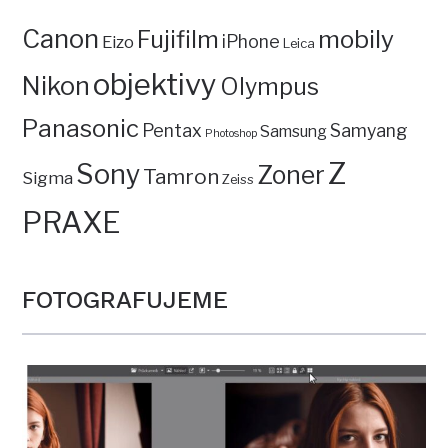
Canon
mobily
Fujifilm
iPhone
Eizo
Leica
objektivy
Nikon
Olympus
Panasonic
Pentax
Samyang
Samsung
Photoshop
Z
Sony
Zoner
Tamron
Sigma
Zeiss
PRAXE
FOTOGRAFUJEME