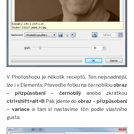
V Photoshopu je několik receptů. Ten nejsnadnější,
lze i v Elements: Převeďte fotku na černobílou
obraz
– přizpůsobení – černobílý
anebo zkratkou
ctrl+shift+alt+B
Pak jdeme do
obraz – přizpůsobení
– variace
a tam si nastavíme tón podle vlastního
gusta.