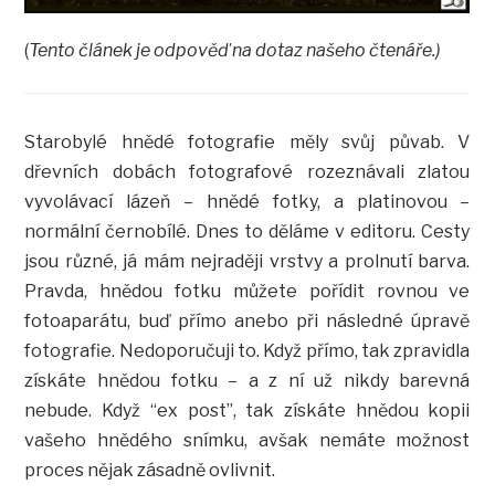
(
Tento článek je odpověď na dotaz našeho čtenáře.)
Starobylé hnědé fotografie měly svůj půvab. V
dřevních dobách fotografové rozeznávali zlatou
vyvolávací lázeň – hnědé fotky, a platinovou –
normální černobílé. Dnes to děláme v editoru. Cesty
jsou různé, já mám nejraději vrstvy a prolnutí barva.
Pravda, hnědou fotku můžete pořídit rovnou ve
fotoaparátu, buď přímo anebo při následné úpravě
fotografie. Nedoporučuji to. Když přímo, tak zpravidla
získáte hnědou fotku – a z ní už nikdy barevná
nebude. Když “ex post”, tak získáte hnědou kopii
vašeho hnědého snímku, avšak nemáte možnost
proces nějak zásadně ovlivnit.