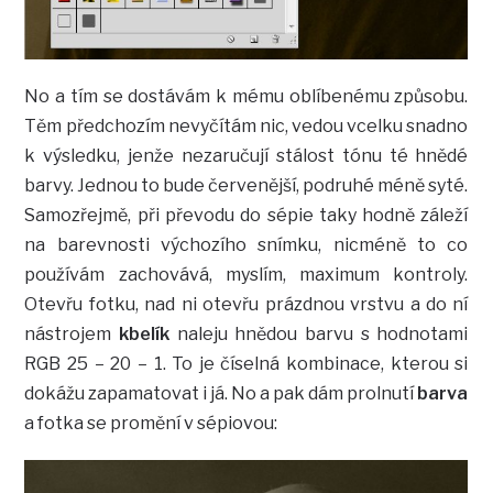
No a tím se dostávám k mému oblíbenému způsobu.
Těm předchozím nevyčítám nic, vedou vcelku snadno
k výsledku, jenže nezaručují stálost tónu té hnědé
barvy. Jednou to bude červenější, podruhé méně syté.
Samozřejmě, při převodu do sépie taky hodně záleží
na barevnosti výchozího snímku, nicméně to co
používám zachovává, myslím, maximum kontroly.
Otevřu fotku, nad ni otevřu prázdnou vrstvu a do ní
nástrojem
kbelík
naleju hnědou barvu s hodnotami
RGB 25 – 20 – 1. To je číselná kombinace, kterou si
dokážu zapamatovat i já. No a pak dám prolnutí
barva
a fotka se promění v sépiovou: