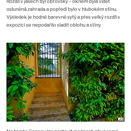
Rozdíl v jasech byl obrovský – oknem byla vidět
osluněná zahrada a popředí bylo v hlubokém stínu.
Výsledek je hodně barevně sytý a přes velký rozdíl v
expozici se nepodařilo sladit oblohu a stíny.