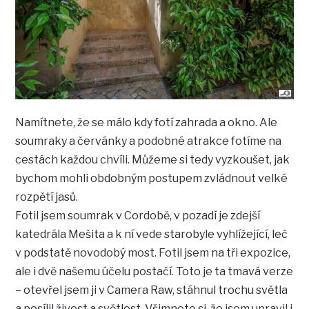
Namítnete, že se málo kdy fotí zahrada a okno. Ale
soumraky a červánky a podobné atrakce fotíme na
cestách každou chvíli. Můžeme si tedy vyzkoušet, jak
bychom mohli obdobným postupem zvládnout velké
rozpětí jasů.
Fotil jsem soumrak v Cordobě, v pozadí je zdejší
katedrála Mešita a k ní vede starobyle vyhlížející, leč
v podstatě novodobý most. Fotil jsem na tři expozice,
ale i dvě našemu účelu postačí. Toto je ta tmavá verze
– otevřel jsem ji v Camera Raw, stáhnul trochu světla
a posílil živost a světlost. Všimnete si, že jsem upravil i