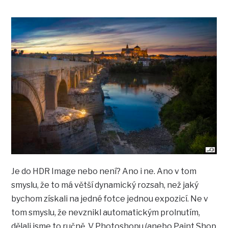
Je do HDR Image nebo není? Ano i ne. Ano v tom
smyslu, že to má větší dynamický rozsah, než jaký
bychom získali na jedné fotce jednou expozicí. Ne v
tom smyslu, že nevznikl automatickým prolnutím,
dělali jsme to ručně. V Photoshopu (anebo Paint Shop