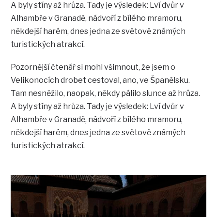
A byly stíny až hrůza. Tady je výsledek: Lví dvůr v
Alhambře v Granadě, nádvoří z bílého mramoru,
někdejší harém, dnes jedna ze světově známých
turistických atrakcí.
Pozornější čtenář si mohl všimnout, že jsem o
Velikonocích drobet cestoval, ano, ve Španělsku.
Tam nesněžilo, naopak, někdy pálilo slunce až hrůza.
A byly stíny až hrůza. Tady je výsledek: Lví dvůr v
Alhambře v Granadě, nádvoří z bílého mramoru,
někdejší harém, dnes jedna ze světově známých
turistických atrakcí.