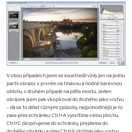
V obou případech jsem se soustředil vždy jen na jednu
partii obrazu: v prvním na tmavou a hodně barevnou
oblohu, v druhém případě na pilíře mostu. Jeden
obrázek jsem pak vkopíroval do druhého jako vrstvu
– dá se to dělat různými způsoby, nejpohodlnější je to
zase přes schránku: Ctrl+A vysvítíme celou plochu,
Ctrl+C zkopírujeme do schránky, přejdeme do
druhého obrázku a přes Ctrl+V vložíme jako vrstvu.