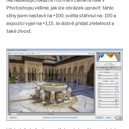
Na následující ukázce rozhraní Camera Raw v
Photoshopu vidíme, jak lze obrázek upravit: táhlo
stíny
jsem nastavil na +100,
světla
stáhnul na -100 a
expozici
vyjel na +1,15. Je dobré přidat
zřetelnost
a
také
živost
.