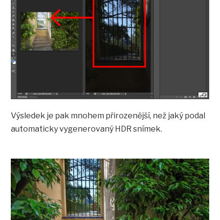
Výsledek je pak mnohem přirozenější, než jaký podal
automaticky vygenerovaný HDR snímek.