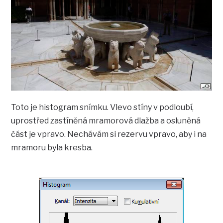
Toto je histogram snímku. Vlevo stíny v podloubí,
uprostřed zastíněná mramorová dlažba a osluněná
část je vpravo. Nechávám si rezervu vpravo, aby i na
mramoru byla kresba.