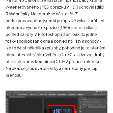
Na tomto Canonu lze nastavit možnost, aby kromě
vygenerovaného JPEG obrázku v HDR uchoval i dílčí
RAW snímky. Na tom už se dá stavět. Z
podexponovaného jsem si po úpravě vyladil průhled
oknem a z výchozí expozice (1/80) jsem si odladil
pohled na listy. V Photoshopu jsem pak do jedné
fotky spojil obsah okna a pohled na listy a schody –
lze to dělat několika způsoby, pohodlné je to přenést
okno přes schránku (výběr – Ctrl+C, aktivovat druhý
obrázek a přes kombinaci Ctrl+V přenesu okénko.
Na ukázce jsou dva obrázky a naznačený princip
přenosu: