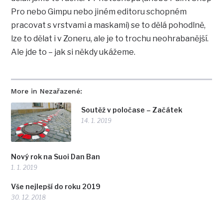
Pro nebo Gimpu nebo jiném editoru schopném
pracovat s vrstvami a maskami) se to dělá pohodlně,
lze to dělat i v Zoneru, ale je to trochu neohrabanější.
Ale jde to – jak si někdy ukážeme.
More in Nezařazené:
Soutěž v poločase – Začátek
14. 1. 2019
Nový rok na Suoi Dan Ban
1. 1. 2019
Vše nejlepší do roku 2019
30. 12. 2018