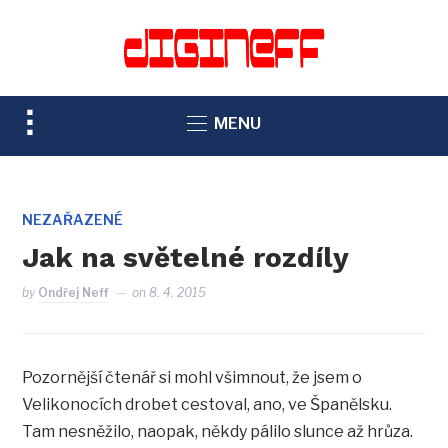
TOGGLE
MENU
SIDEBAR
&
NAVIGATION
NEZAŘAZENÉ
Jak na světelné rozdíly
by
Ondřej Neff
on
8. 4. 2015
Pozornější čtenář si mohl všimnout, že jsem o
Velikonocích drobet cestoval, ano, ve Španělsku.
Tam nesněžilo, naopak, někdy pálilo slunce až hrůza.