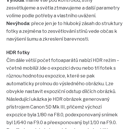
Výhoda
: máme vše pod kontrolou, stíny
zesvětlujeme a světla ztmavujeme a další parametry
volíme podle potřeby a vlastního uvážení.
Nevýhoda
: přece jen je to hluboký zásah do struktury
fotky a zejména to zesvětlování stínů vede občas k
navýšení šumu a zkreslení barevnosti.
HDR fotky
Čím dále větší počet fotoaparátů nabízí HDR režim –
včetně mobilů! Jde o expozici dvou nebo tří fotek s
různou hodnotou expozice, které se pak
automaticky prolnou do výsledného obrázku. Lze
obvykle nastavit expoziční odstup dílčích obrázků.
Následující ukázka je HDR obrázek generovaný
přístrojem Canon 5D Mk III, přičemž výchozí
expozice byla 1/80 na F8.0, podexponovaný snímek
byl 1/640 na F9.0 a přeexponovaný byl 1/10 na F9.0.