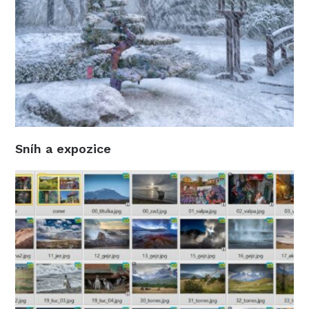
Sníh a expozice