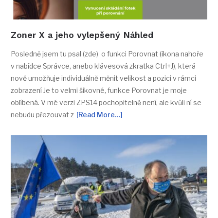
Zoner X a jeho vylepšený Náhled
Posledně jsem tu psal (zde) o funkci Porovnat (ikona nahoře
v nabídce Správce, anebo klávesová zkratka Ctrl+J), která
nově umožňuje individuálně měnit velikost a pozici v rámci
zobrazení Je to velmi šikovné, funkce Porovnat je moje
oblíbená. V mé verzi ZPS14 pochopitelně není, ale kvůli ní se
nebudu přezouvat z
[Read More…]