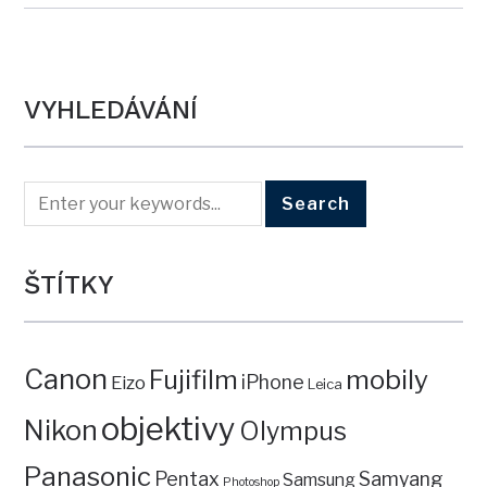
VYHLEDÁVÁNÍ
ŠTÍTKY
Canon
mobily
Fujifilm
iPhone
Eizo
Leica
objektivy
Nikon
Olympus
Panasonic
Pentax
Samyang
Samsung
Photoshop