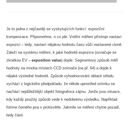
Je to jedna z nejčastěji se vyskytujících funkcí: expoziční
kompenzace. Připomeňme, o co jde. Vnitřní měření přístroje nastaví
expozici – tedy, nastaví nějakou hodnotu času vůči nastavené cloně.
Záleží na systému měření, k jaké hodnotě expozice (označuje se
zkratkou EV –
exposition value
) dojde. Segmentový způsob měří
hodnoty na mnoha místech CCD snímače (na př. 64) a dojde k
nějaké výsledné hodnotě. Způsob vyhodnocování oblasti středu
vychází z logického předpokladu, že někde uprostřed snímku se
nachází nejdůležitější objekt fotografova zájmu. Jenže jsou situace,
kdy každý použitý způsob vede k nedobrému výsledku. Například
fotíme černého psa v protisvětle. Jakmile se měření chytne pozadí,
tedy části