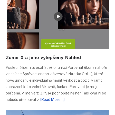
Zoner X a jeho vylepšený Náhled
Posledně jsem tu psal (zde) o funkci Porovnat (ikona nahoře
v nabídce Správce, anebo klávesová zkratka Ctrl+J), která
nově umožňuje individuálně měnit velikost a pozici v rámci
zobrazení Je to velmi šikovné, funkce Porovnat je moje
oblíbená. V mé verzi ZPS14 pochopitelně není, ale kvůli ní se
nebudu přezouvat z
[Read More…]