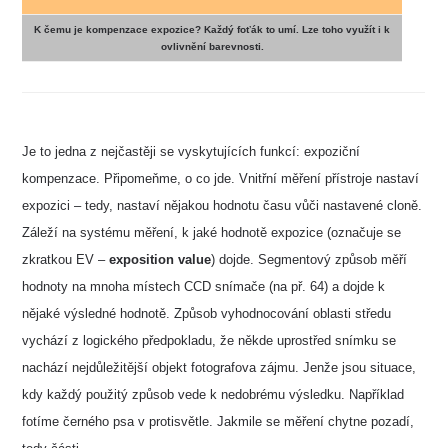
K čemu je kompenzace expozice? Každý foťák to umí. Lze toho využít i k
ovlivnění barevnosti.
Je to jedna z nejčastěji se vyskytujících funkcí: expoziční
kompenzace. Připomeňme, o co jde. Vnitřní měření přístroje nastaví
expozici – tedy, nastaví nějakou hodnotu času vůči nastavené cloně.
Záleží na systému měření, k jaké hodnotě expozice (označuje se
zkratkou EV –
exposition value
) dojde. Segmentový způsob měří
hodnoty na mnoha místech CCD snímače (na př. 64) a dojde k
nějaké výsledné hodnotě. Způsob vyhodnocování oblasti středu
vychází z logického předpokladu, že někde uprostřed snímku se
nachází nejdůležitější objekt fotografova zájmu. Jenže jsou situace,
kdy každý použitý způsob vede k nedobrému výsledku. Například
fotíme černého psa v protisvětle. Jakmile se měření chytne pozadí,