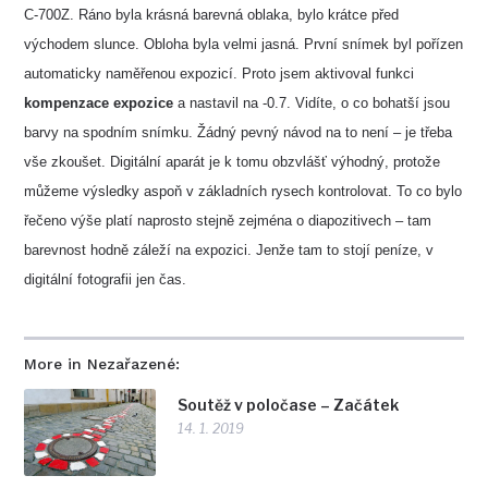
C-700Z. Ráno byla krásná barevná oblaka, bylo krátce před
východem slunce. Obloha byla velmi jasná. První snímek byl pořízen
automaticky naměřenou expozicí. Proto jsem aktivoval funkci
kompenzace expozice
a nastavil na -0.7. Vidíte, o co bohatší jsou
barvy na spodním snímku. Žádný pevný návod na to není – je třeba
vše zkoušet. Digitální aparát je k tomu obzvlášť výhodný, protože
můžeme výsledky aspoň v základních rysech kontrolovat. To co bylo
řečeno výše platí naprosto stejně zejména o diapozitivech – tam
barevnost hodně záleží na expozici. Jenže tam to stojí peníze, v
digitální fotografii jen čas.
More in Nezařazené:
Soutěž v poločase – Začátek
14. 1. 2019