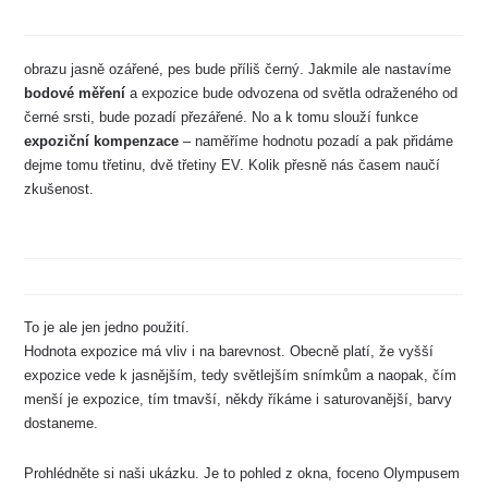
obrazu jasně ozářené, pes bude příliš černý. Jakmile ale nastavíme
bodové měření
a expozice bude odvozena od světla odraženého od
černé srsti, bude pozadí přezářené. No a k tomu slouží funkce
expoziční kompenzace
– naměříme hodnotu pozadí a pak přidáme
dejme tomu třetinu, dvě třetiny EV. Kolik přesně nás časem naučí
zkušenost.
To je ale jen jedno použití.
Hodnota expozice má vliv i na barevnost. Obecně platí, že vyšší
expozice vede k jasnějším, tedy světlejším snímkům a naopak, čím
menší je expozice, tím tmavší, někdy říkáme i saturovanější, barvy
dostaneme.
Prohlédněte si naši ukázku. Je to pohled z okna, foceno Olympusem