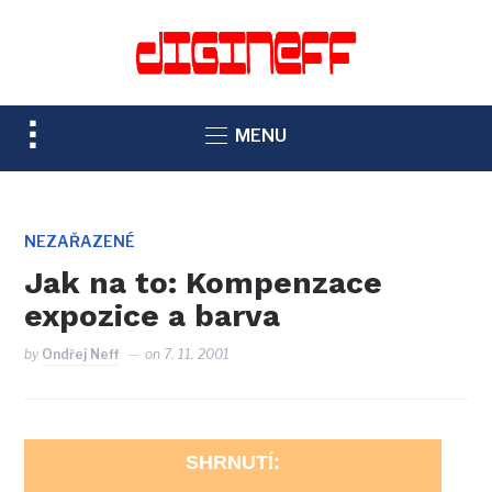
TOGGLE
MENU
SIDEBAR
&
NAVIGATION
NEZAŘAZENÉ
Jak na to: Kompenzace
expozice a barva
by
Ondřej Neff
on
7. 11. 2001
SHRNUTÍ: