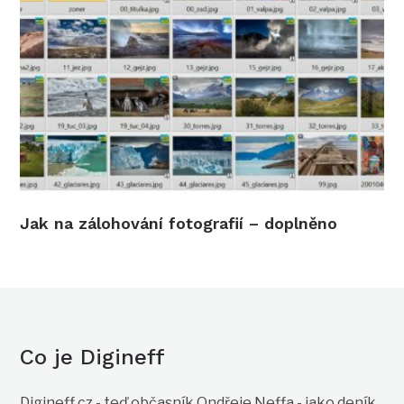
Jak na zálohování fotografií – doplněno
Co je Digineff
Digineff.cz - teď občasník Ondřeje Neffa - jako deník