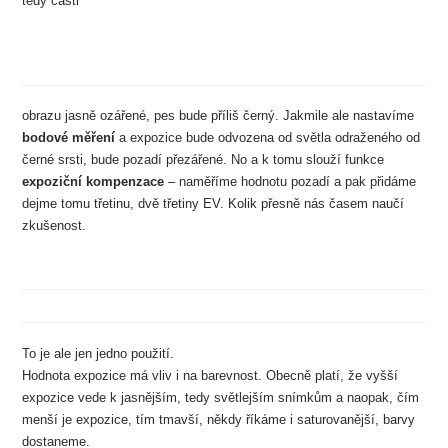
tedy části
obrazu jasně ozářené, pes bude příliš černý. Jakmile ale nastavíme
bodové měření
a expozice bude odvozena od světla odraženého od
černé srsti, bude pozadí přezářené. No a k tomu slouží funkce
expoziční kompenzace
– naměříme hodnotu pozadí a pak přidáme
dejme tomu třetinu, dvě třetiny EV. Kolik přesně nás časem naučí
zkušenost.
To je ale jen jedno použití.
Hodnota expozice má vliv i na barevnost. Obecně platí, že vyšší
expozice vede k jasnějším, tedy světlejším snímkům a naopak, čím
menší je expozice, tím tmavší, někdy říkáme i saturovanější, barvy
dostaneme.