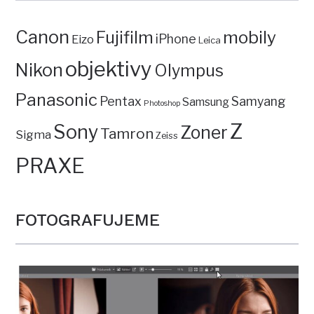
Canon
mobily
Fujifilm
iPhone
Eizo
Leica
objektivy
Nikon
Olympus
Panasonic
Pentax
Samyang
Samsung
Photoshop
Z
Sony
Zoner
Tamron
Sigma
Zeiss
PRAXE
FOTOGRAFUJEME